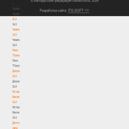
© Белорусская федерация баскетбола, 2026
-
"Кубок
Разработка сайта
ITG-SOFT </>
Халипского"
3x3
3x3
Чемпионат
3х3
Чемпионат
3х3
Лига
"Палова"
Лига
"Палова"
Документы
3х3
Документы
3х3
История
баскетбола
3х3
История
баскетбола
3х3
Детская
лига