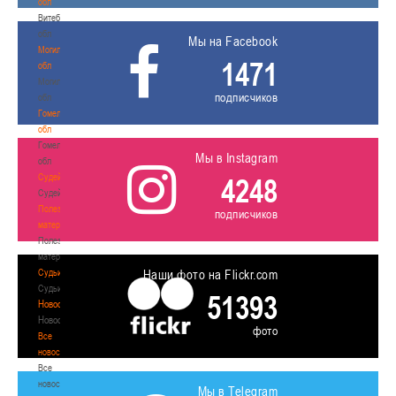
обл
Витебская
обл
Мы на Facebook
Могилевская
1471
обл
Могилевская
подписчиков
обл
Гомельская
обл
Гомельская
Мы в Instagram
обл
Судейство
4248
Судейство
Полезные
подписчиков
материалы
Полезные
материалы
Судьи
Наши фото на Flickr.com
Судьи
51393
Новости
Новости
фото
Все
новости
Все
новости
Мы в Telegram