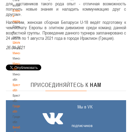
для наставников такого рода опыт - отличная возможность
волонтером
получить новые знания и наладить коммуникацию друг с
Спонсоры
другом».
и
партнеры
Напомним, женская сборная Беларуси U-18 ведёт подготовку к
Спонсоры
чемпионату Европы в элитном дивизионе среди команд данной
и
возрастной группы. Проведение данного турнира запланировано с
партнеры
24 июля по 1 августа 2021 года в городе Ираклион (Греция).
Школы
26.01.2021
Школы
Минск
Минск
Минская
обл
Минская
обл
ПРИСОЕДИНЯЙТЕСЬ
К
НАМ
Брестская
обл
Брестская
обл
Гродненская
Мы в VK
обл
Гродненская
обл
подписчиков
Витебская