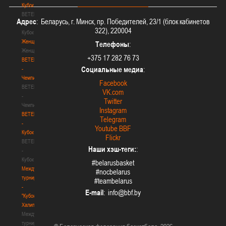
Кубок
BETERA
Адрес
: Беларусь, г. Минск, пр. Победителей, 23/1 (блок кабинетов
-
322), 220004
Кубок
Женщины
Телефоны
:
Женщины
+375 17 282 76 73
BETERA
Социальные медиа
:
-
Чемпионат
Facebook
BETERA
VK.com
-
Twitter
Чемпионат
Instagram
BETERA
Telegram
-
Youtube BBF
Кубок
Flickr
BETERA
Наши хэш-теги:
:
-
Кубок
#belarusbasket
Международный
#nocbelarus
турнир
#teambelarus
-
E-mail
:
"Кубок
Халипского"
Международный
турнир