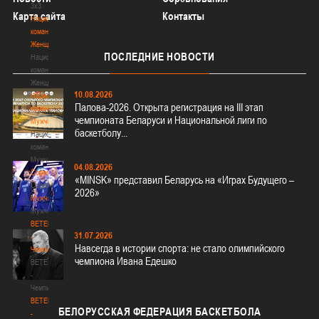
3х3
Карта сайта
Контакты
Национальная
команда.
Женщины
ПОСЛЕДНИЕ
НОВОСТИ
Национальная
команда.
Женщины
10.08.2026
Национальная
Палова-2026. Открыта регистрация на III этап
команда.
чемпионата Беларуси и Национальной лиги по
Мужчины
баскетболу...
Национальная
команда.
Мужчины
04.08.2026
Соревнования
«MINSK» представил Беларусь на «Играх Будущего –
Соревнования
2026»
Мужчины
Мужчины
BETERA
31.07.2026
-
Навсегда в истории спорта: не стало олимпийского
Чемпионат
чемпиона Ивана Едешко
BETERA
-
Чемпионат
BETERA
БЕЛОРУССКАЯ
ФЕДЕРАЦИЯ БАСКЕТБОЛА
-