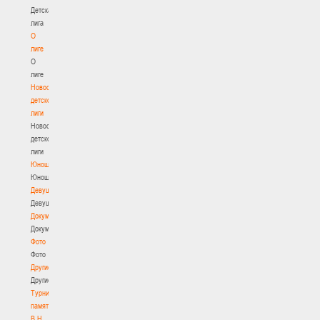
Детская
лига
О
лиге
О
лиге
Новости
детской
лиги
Новости
детской
лиги
Юноши
Юноши
Девушки
Девушки
Документы
Документы
Фото
Фото
Другие
Другие
Турнир
памяти
В.Н.