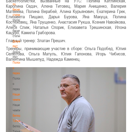
Баскетболистки, вызванные на УТС: Полина Катлинская,
по
Каролина Седач, Алена Титовец, Мария Анищенко, Валерия
баскетбольной
Матвеева, Полина Верабей, Алина Курьянович, Екатерина Грек,
статистике
Елизавета Пищако, Дарья Бурова, Яна Макуца, Полина
Материалы
Костюковец, Яна Трущенко, Анастасия Рукша, Ксения Навойкова,
по
Алеся Слиж, Наталья Спорик, Елизавета Трешинская, Илона
баскетбольной
Кацуро, Камила Граборова.
статистике
Главный тренер: Златан Прешич.
Документы
РКС
Тренеры, принимающие участие в сборе: Ольга Подобед, Юлия
Документы
Селютова, Ольга Матуль, Юлия Гапонова, Игорь Чибисов,
РКС
Валентина Мышепуд, Надежда Каменец.
Положение
о
переходах
Положение
о
переходах
Наши
чемпионы
Наши
чемпионы
Белошапко
Татьяна
Белошапко
Татьяна