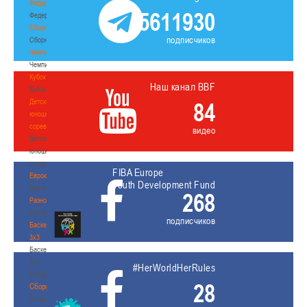
Федерация
5611930
Федерация
Сборные
подписчиков
Сборные
Чемпионат
Чемпионат
Кубок
Наш канал BBF
Кубок
Детско-
84
юношеские
соревнования
видео
Детско-
юношеские
соревнования
FIBA Europe
Еврокубки
Youth Development Fund
Еврокубки
268
Разное
Разное
подписчиков
Баскетбол
3х3
Баскетбол
3х3
#HerWorldHerRules
Лого[modid=121]
28
Сборные
Сборные