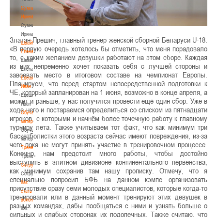
Сумникова
Ирина
Сумникова
Ирина
Златан Прешич, главный тренер женской сборной Беларуси U-18:
Швайбович
«В первую очередь хотелось бы отметить, что меня порадовало
Елена
то, с каким желанием девушки работают на этом сборе. Каждая
Швайбович
из них непременно хочет показать себя с лучшей стороны и
Елена
завоевать место в итоговом составе на чемпионат Европы.
Едешко
Планируем, что перед стартом непосредственной подготовки к
Иван
ЧЕ, который запланирован на 1 июня, возможно в конце апреля, а
Едешко
может и раньше, у нас получится провести ещё один сбор. Уже в
Иван
ходе него и постараемся определиться со списком из пятнадцати
Обучающие
игроков, с которыми и начнём более точечную работу к главному
материалы
турниру лета. Также учитываем тот факт, что как минимум три
Обучающие
баскетболистки этого возраста сейчас имеют повреждения, из-за
материалы
чего пока не могут принять участие в тренировочном процессе.
Тренерам
Конечно, нам предстоит много работы, чтобы достойно
Тренерам
выступить в элитном дивизионе континентального первенства,
Сотрудничество
как минимум сохранив там нашу прописку. Отмечу, что я
Сотрудничество
специально попросил БФБ на данном кэмпе организовать
Как
присутствие сразу семи молодых специалистов, которые когда-то
стать
тренировали или в данный момент тренируют этих девушек в
волонтером
разных командах, дабы пообщаться с ними и узнать больше о
Как
сильных и слабых сторонах их подопечных. Также считаю, что
стать