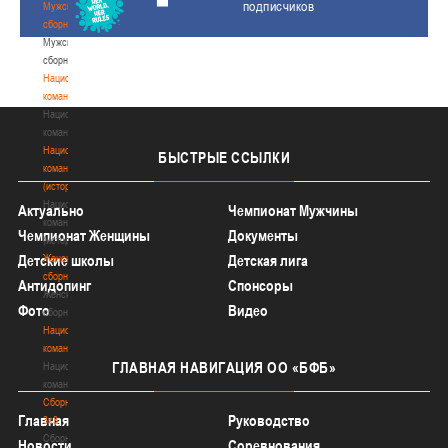
подписчиков
Мужские
сборные
Мужские
сборные
Национальная
команда
Национальная
команда
Национальная
БЫСТРЫЕ
ССЫЛКИ
команда
(история)
Национальная
Актуально
Чемпионат Мужчины
команда
Чемпионат Женщины
Документы
(история)
Женские
Детские школы
Детская лига
сборные
Антидопинг
Спонсоры
Женские
Фото
Видео
сборные
Национальная
команда
ГЛАВНАЯ
НАВИГАЦИЯ ОО «БФБ»
Национальная
команда
Сборные
Главная
Руководство
3х3
Сборные
Новости
Соревнования