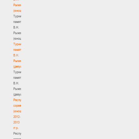
Рыженкова
(юноши)
Турнир
памяти
В.Н.
Рыженкова
(юноши)
Турнир
памяти
В.Н.
Рыженкова
(девушки)
Турнир
памяти
В.Н.
Рыженкова
(девушки)
Республиканские
соревнования
(юноши)
2012-
2013
гг.р.
Республиканские
соревнования