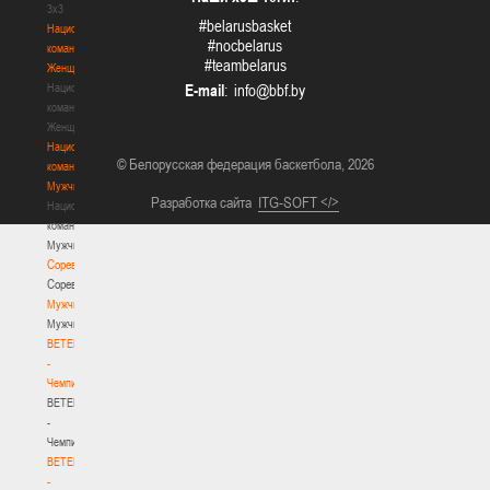
3х3
#belarusbasket
Национальная
#nocbelarus
команда.
#teambelarus
Женщины
Национальная
E-mail
:
команда.
Женщины
Национальная
© Белорусская федерация баскетбола, 2026
команда.
Мужчины
Разработка сайта
ITG-SOFT </>
Национальная
команда.
Мужчины
Соревнования
Соревнования
Мужчины
Мужчины
BETERA
-
Чемпионат
BETERA
-
Чемпионат
BETERA
-