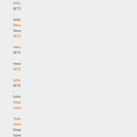
Кубок
BETERA
-
Кубок
Женщины
Женщины
BETERA
-
Чемпионат
BETERA
-
Чемпионат
BETERA
-
Кубок
BETERA
-
Кубок
Международный
турнир
-
"Кубок
Халипского"
Международный
турнир