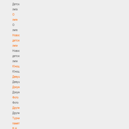
Детская
лига
О
лиге
О
лиге
Новости
детской
лиги
Новости
детской
лиги
Юноши
Юноши
Девушки
Девушки
Документы
Документы
Фото
Фото
Другие
Другие
Турнир
памяти
В.Н.