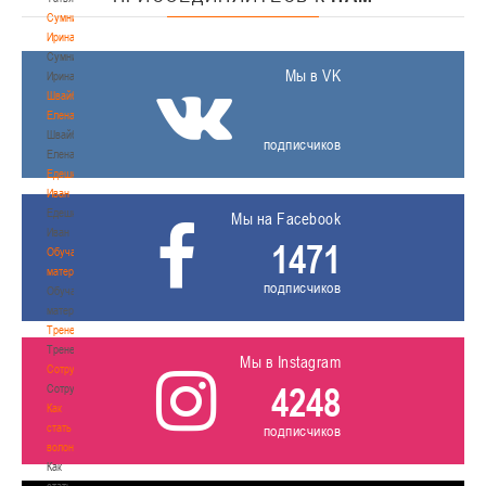
Сумникова
Ирина
Сумникова
Мы в VK
Ирина
Швайбович
Елена
Швайбович
подписчиков
Елена
Едешко
Иван
Едешко
Мы на Facebook
Иван
1471
Обучающие
материалы
подписчиков
Обучающие
материалы
Тренерам
Тренерам
Мы в Instagram
Сотрудничество
4248
Сотрудничество
Как
стать
подписчиков
волонтером
Как
стать