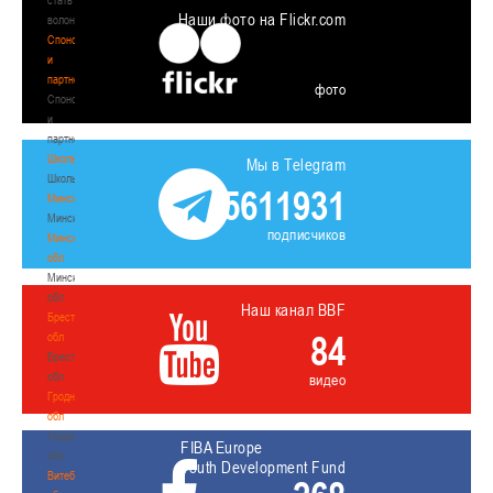
Наши фото на Flickr.com
волонтером
Спонсоры
и
партнеры
фото
Спонсоры
и
партнеры
Школы
Мы в Telegram
Школы
5611931
Минск
Минск
подписчиков
Минская
обл
Минская
обл
Наш канал BBF
Брестская
84
обл
Брестская
обл
видео
Гродненская
обл
Гродненская
FIBA Europe
обл
Youth Development Fund
Витебская