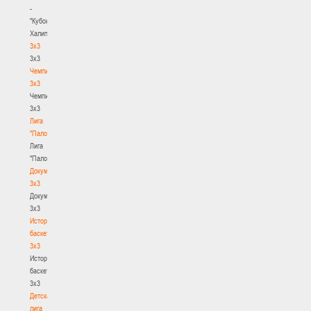
-
"Кубок
Халипского"
3x3
3x3
Чемпионат
3х3
Чемпионат
3х3
Лига
"Палова"
Лига
"Палова"
Документы
3х3
Документы
3х3
История
баскетбола
3х3
История
баскетбола
3х3
Детская
лига