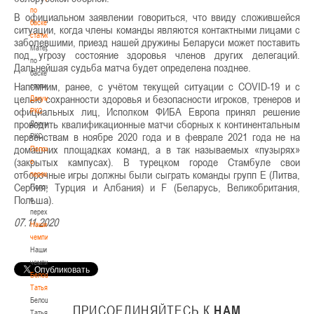
по
В официальном заявлении говориться, что ввиду сложившейся
баскетбольной
ситуации, когда члены команды являются контактными лицами с
статистике
заболевшими, приезд нашей дружины Беларуси может поставить
Материалы
под угрозу состояние здоровья членов других делегаций.
по
Дальнейшая судьба матча будет определена позднее.
баскетбольной
Напомним, ранее, с учётом текущей ситуации с COVID-19 и с
статистике
целью сохранности здоровья и безопасности игроков, тренеров и
Документы
официальных лиц, Исполком ФИБА Европа принял решение
РКС
проводить квалификационные матчи сборных к континентальным
Документы
первенствам в ноябре 2020 года и в феврале 2021 года не на
РКС
домашних площадках команд, а в так называемых «пузырях»
Положение
(закрытых кампусах). В турецком городе Стамбуле свои
о
отборочные игры должны были сыграть команды групп Е (Литва,
переходах
Сербия, Турция и Албания) и F (Беларусь, Великобритания,
Положение
Польша).
о
переходах
07.11.2020
Наши
чемпионы
Наши
чемпионы
Белошапко
Татьяна
Белошапко
ПРИСОЕДИНЯЙТЕСЬ
К
НАМ
Татьяна