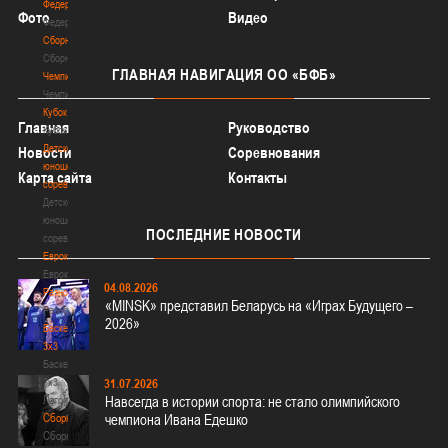
Федерация
Фото
Видео
Федерация
Сборные
Сборные
ГЛАВНАЯ
НАВИГАЦИЯ ОО «БФБ»
Чемпионат
Чемпионат
Кубок
Главная
Руководство
Кубок
Детско-
Новости
Соревнования
юношеские
Карта сайта
Контакты
соревнования
Детско-
юношеские
ПОСЛЕДНИЕ
НОВОСТИ
соревнования
Еврокубки
Еврокубки
04.08.2026
Разное
«MINSK» представил Беларусь на «Играх Будущего –
Разное
2026»
Баскетбол
3х3
Баскетбол
3х3
31.07.2026
Лого[modid=121]
Навсегда в истории спорта: не стало олимпийского
Сборные
чемпиона Ивана Едешко
Сборные