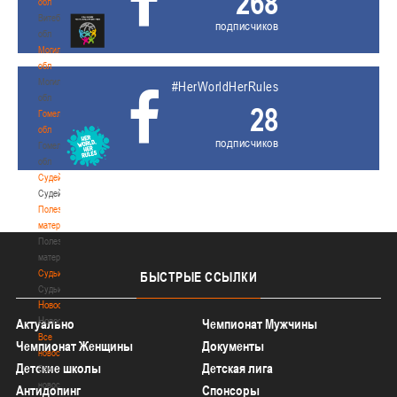
268
обл
Витебская
подписчиков
обл
Могилевская
обл
Могилевская
#HerWorldHerRules
обл
28
Гомельская
обл
подписчиков
Гомельская
обл
Судейство
Судейство
Полезные
материалы
Полезные
материалы
Судьи
БЫСТРЫЕ
ССЫЛКИ
Судьи
Новости
Новости
Актуально
Чемпионат Мужчины
Все
Чемпионат Женщины
Документы
новости
Детские школы
Детская лига
Все
новости
Антидопинг
Спонсоры