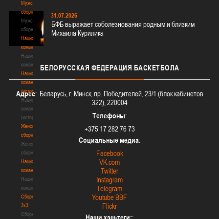
Мужские
сборные
31.07.2026
Мужские
БФБ выражает соболезнования родным и близким
сборные
Михаила Курилика
Национальная
команда
Национальная
команда
БЕЛОРУССКАЯ
ФЕДЕРАЦИЯ БАСКЕТБОЛА
Национальная
команда
(история)
Адрес
: Беларусь, г. Минск, пр. Победителей, 23/1 (блок кабинетов
Национальная
322), 220004
команда
Телефоны
:
(история)
Женские
+375 17 282 76 73
сборные
Социальные медиа
:
Женские
Facebook
сборные
VK.com
Национальная
Twitter
команда
Instagram
Национальная
Telegram
команда
Youtube BBF
Сборные
Flickr
3х3
Сборные
Наши хэш-теги:
: