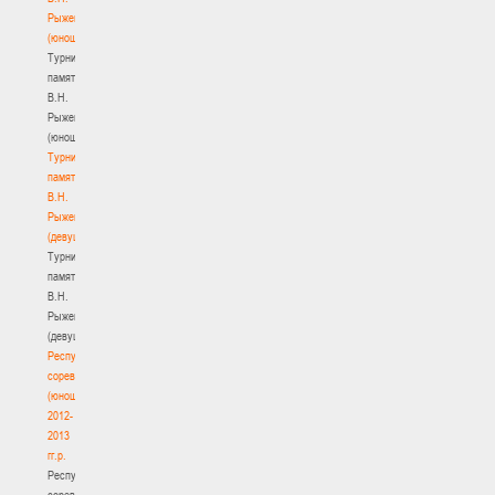
Рыженкова
(юноши)
Турнир
памяти
В.Н.
Рыженкова
(юноши)
Турнир
памяти
В.Н.
Рыженкова
(девушки)
Турнир
памяти
В.Н.
Рыженкова
(девушки)
Республиканские
соревнования
(юноши)
2012-
2013
гг.р.
Республиканские
соревнования