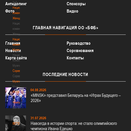
3х3
Антидопинг
Спонсоры
Национальная
Фото
Видео
команда.
Женщины
Национальная
ГЛАВНАЯ
НАВИГАЦИЯ ОО «БФБ»
команда.
Женщины
Национальная
Главная
Руководство
команда.
Мужчины
Новости
Соревнования
Национальная
Карта сайта
Контакты
команда.
Мужчины
Соревнования
ПОСЛЕДНИЕ
НОВОСТИ
Соревнования
Мужчины
Мужчины
04.08.2026
BETERA
«MINSK» представил Беларусь на «Играх Будущего –
-
2026»
Чемпионат
BETERA
-
31.07.2026
Чемпионат
Навсегда в истории спорта: не стало олимпийского
BETERA
чемпиона Ивана Едешко
-