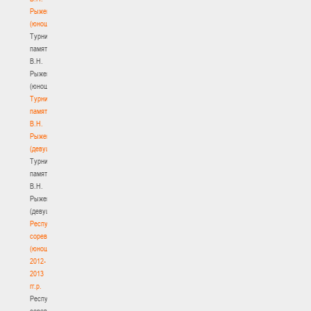
Рыженкова
(юноши)
Турнир
памяти
В.Н.
Рыженкова
(юноши)
Турнир
памяти
В.Н.
Рыженкова
(девушки)
Турнир
памяти
В.Н.
Рыженкова
(девушки)
Республиканские
соревнования
(юноши)
2012-
2013
гг.р.
Республиканские
соревнования