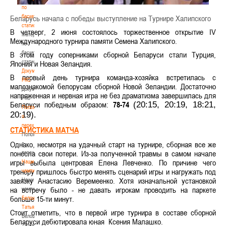
по
баскетбольной
Беларусь начала с победы выступление на Турнире Халипского
статистике
В четверг, 2 июня состоялось торжественное открытие IV
Материалы
Международного турнира памяти Семена Халипского.
по
баскетбольной
В этом году соперниками сборной Беларуси стали Турция,
статистике
Япония и Новая Зеландия.
Документы
В первый день турнира команда-хозяйка встретилась с
РКС
малознакомой белорусам сборной Новой Зеландии. Достаточно
Документы
напряженная и нервная игра не без драматизма завершилась для
РКС
Беларуси победным образом:
78-74
(20:15, 20:19, 18:21,
Положение
20:19)
.
о
переходах
СТАТИСТИКА МАТЧА
Положение
Однако, несмотря на удачный старт на турнире, сборная все же
о
понесла свои потери. Из-за полученной травмы в самом начале
переходах
игры выбыла центровая Елена Левченко. По причине чего
Наши
тренеру пришлось быстро менять сценарий игры и нагружать под
чемпионы
завязку Анастасию Веремеенко. Хотя изначальной установкой
Наши
на встречу было - не давать игрокам проводить на паркете
чемпионы
больше 15-ти минут.
Белошапко
Татьяна
Стоит отметить, что в первой игре турнира в составе сборной
Белошапко
Беларуси дебютировала юная Ксения Малашко.
Татьяна