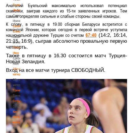
Анатолий Буяльский максимально использовал потенциал
Сумникова
скамейки, заиграв каждого из 15-ти заявленных игроков. Тем
Ирина
самым определяя сильные и слабые стороны своей команды.
Сумникова
Ирина
К слову, в пятницу в 19.00 сборная Беларуси встретится с
Швайбович
командой Японии, которая сегодня в первой встрече уступила
Елена
67:40
национальной дружине Турции со счетом
(14:2, 16:14,
Швайбович
21:15, 16:9), сыграв абсолютно провальную первую
Елена
четверть.
Едешко
Иван
Также в пятницу в 16.30 состоится матч Турция-
Едешко
Новая Зеландия.
Иван
Обучающие
Вход на все матчи турнира СВОБОДНЫЙ.
материалы
Обучающие
материалы
Тренерам
Тренерам
Сотрудничество
Сотрудничество
Как
стать
волонтером
Как
стать