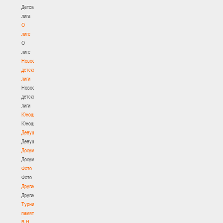
Детская
лига
О
лиге
О
лиге
Новости
детской
лиги
Новости
детской
лиги
Юноши
Юноши
Девушки
Девушки
Документы
Документы
Фото
Фото
Другие
Другие
Турнир
памяти
В.Н.