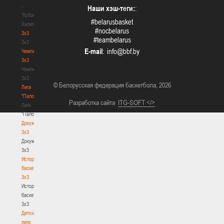
-
Наши хэш-теги:
:
"Кубок
#belarusbasket
Халипского"
#nocbelarus
3x3
#teambelarus
3x3
E-mail
:
Чемпионат
3х3
Чемпионат
3х3
© Белорусская федерация баскетбола, 2026
Лига
"Палова"
Разработка сайта
ITG-SOFT </>
Лига
"Палова"
Документы
3х3
Документы
3х3
История
баскетбола
3х3
История
баскетбола
3х3
Детская
лига