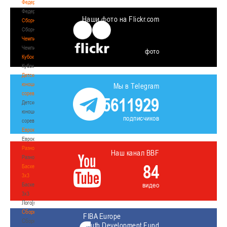
Федерация
Федерация
Наши фото на Flickr.com
Сборные
Сборные
Чемпионат
Чемпионат
фото
Кубок
Кубок
Детско-
юношеские
Мы в Telegram
соревнования
5611929
Детско-
юношеские
подписчиков
соревнования
Еврокубки
Еврокубки
Разное
Наш канал BBF
Разное
84
Баскетбол
3х3
видео
Баскетбол
3х3
Лого[modid=121]
Сборные
FIBA Europe
Сборные
Youth Development Fund