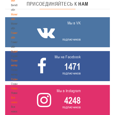
обл
ПРИСОЕДИНЯЙТЕСЬ
К
НАМ
Витебская
обл
Могилевская
обл
Мы в VK
Могилевская
обл
Гомельская
обл
подписчиков
Гомельская
обл
Судейство
Судейство
Мы на Facebook
Полезные
1471
материалы
Полезные
подписчиков
материалы
Судьи
Судьи
Новости
Мы в Instagram
Новости
4248
Все
новости
подписчиков
Все
новости