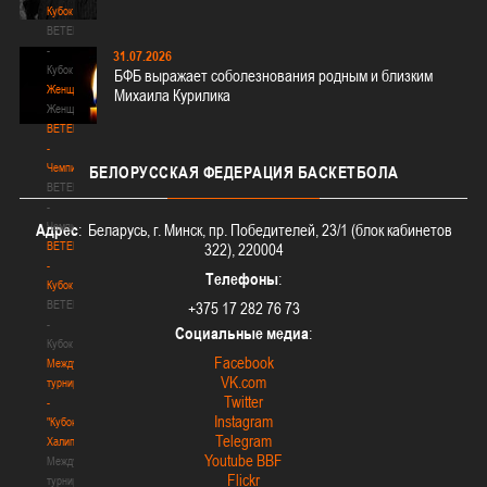
Кубок
BETERA
-
31.07.2026
Кубок
БФБ выражает соболезнования родным и близким
Женщины
Михаила Курилика
Женщины
BETERA
-
Чемпионат
БЕЛОРУССКАЯ
ФЕДЕРАЦИЯ БАСКЕТБОЛА
BETERA
-
Чемпионат
Адрес
: Беларусь, г. Минск, пр. Победителей, 23/1 (блок кабинетов
BETERA
322), 220004
-
Телефоны
:
Кубок
BETERA
+375 17 282 76 73
-
Социальные медиа
:
Кубок
Facebook
Международный
VK.com
турнир
Twitter
-
Instagram
"Кубок
Telegram
Халипского"
Youtube BBF
Международный
Flickr
турнир