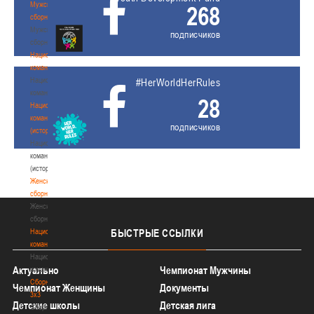
Мужские
268
сборные
Мужские
подписчиков
сборные
Национальная
команда
Национальная
#HerWorldHerRules
команда
28
Национальная
команда
подписчиков
(история)
Национальная
команда
(история)
Женские
сборные
Женские
сборные
Национальная
БЫСТРЫЕ
ССЫЛКИ
команда
Национальная
Актуально
Чемпионат Мужчины
команда
Сборные
Чемпионат Женщины
Документы
3х3
Детские школы
Детская лига
Сборные