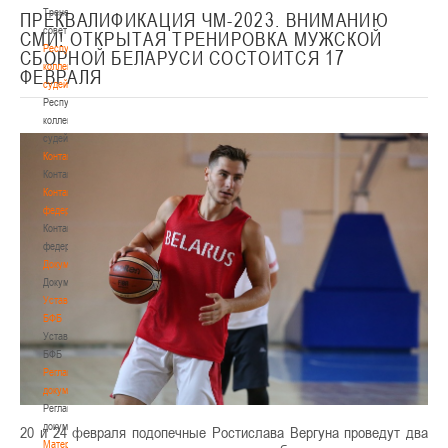
Тренерский
ПРЕКВАЛИФИКАЦИЯ ЧМ-2023. ВНИМАНИЮ
совет
СМИ! ОТКРЫТАЯ ТРЕНИРОВКА МУЖСКОЙ
Республиканская
СБОРНОЙ БЕЛАРУСИ СОСТОИТСЯ 17
коллегия
ФЕВРАЛЯ
судей
Республиканская
коллегия
судей
Контакты
Контакты
Контакты
федерации
Контакты
федерации
Документы
Документы
Устав
БФБ
Устав
БФБ
Регламентирующие
документы
Регламентирующие
документы
20 и 24 февраля подопечные Ростислава Вергуна проведут два
Материалы