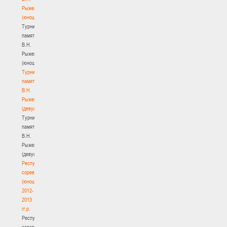
Рыженкова
(юноши)
Турнир
памяти
В.Н.
Рыженкова
(юноши)
Турнир
памяти
В.Н.
Рыженкова
(девушки)
Турнир
памяти
В.Н.
Рыженкова
(девушки)
Республиканские
соревнования
(юноши)
2012-
2013
гг.р.
Республиканские
соревнования