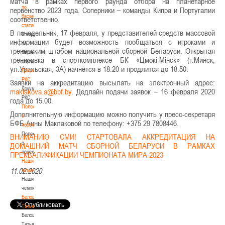
матча в рамках первого раунда отбора на планетарное
по
первенство 2023 года. Соперники – команды Кипра и Португалии
баскетбольной
соответственно.
статистике
В понедельник, 17 февраля, у представителей средств массовой
Материалы
информации будет возможность пообщаться с игроками и
по
тренерским штабом национальной сборной Беларуси. Открытая
баскетбольной
тренировка в спорткомплексе БК «Цмокі-Мінск» (г.Минск,
статистике
ул.Уральская, 3А) начнётся в 18.20 и продлится до 18.50.
Документы
РКС
Заявки на аккредитацию высылать на электронный адрес:
Документы
. Дедлайн подачи заявок – 16 февраля 2020
РКС
года до 15.00.
Положение
Дополнительную информацию можно получить у пресс-секретаря
о
БФБ Анны Маклаковой по телефону: +375 29 7808446.
переходах
Положение
ВНИМАНИЮ СМИ! СТАРТОВАЛА АККРЕДИТАЦИЯ НА
о
ДОМАШНИЙ МАТЧ СБОРНОЙ БЕЛАРУСИ В РАМКАХ
переходах
ПРЕКВАЛИФИКАЦИИ ЧЕМПИОНАТА МИРА-2023
Наши
11.02.2020
чемпионы
Наши
чемпионы
Белошапко
Татьяна
Белошапко
Татьяна