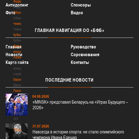
Федерация
Антидопинг
Спонсоры
Федерация
Фото
Видео
Сборные
Сборные
Чемпионат
Чемпионат
ГЛАВНАЯ
НАВИГАЦИЯ ОО «БФБ»
Кубок
Кубок
Детско-
Главная
Руководство
юношеские
Новости
Соревнования
соревнования
Карта сайта
Контакты
Детско-
юношеские
соревнования
ПОСЛЕДНИЕ
НОВОСТИ
Еврокубки
Еврокубки
Разное
04.08.2026
Разное
«MINSK» представил Беларусь на «Играх Будущего –
Баскетбол
2026»
3х3
Баскетбол
3х3
Лого[modid=121]
31.07.2026
Сборные
Навсегда в истории спорта: не стало олимпийского
Сборные
чемпиона Ивана Едешко