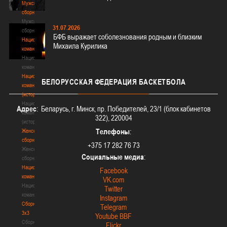
Мужские
сборные
Мужские
31.07.2026
сборные
БФБ выражает соболезнования родным и близким
Национальная
Михаила Курилика
команда
Национальная
команда
Национальная
БЕЛОРУССКАЯ
ФЕДЕРАЦИЯ БАСКЕТБОЛА
команда
(история)
Национальная
Адрес
: Беларусь, г. Минск, пр. Победителей, 23/1 (блок кабинетов
команда
322), 220004
(история)
Телефоны
:
Женские
сборные
+375 17 282 76 73
Женские
Социальные медиа
:
сборные
Национальная
Facebook
команда
VK.com
Национальная
Twitter
команда
Instagram
Сборные
Telegram
3х3
Youtube BBF
Сборные
Flickr