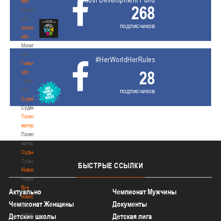
обл
268
Витебская
обл
подписчиков
Могилевская
обл
Могилевская
обл
#HerWorldHerRules
Гомельская
28
обл
Гомельская
обл
подписчиков
Судейство
Судейство
Полезные
материалы
Полезные
материалы
Судьи
Судьи
БЫСТРЫЕ
ССЫЛКИ
Новости
Новости
Все
Актуально
Чемпионат Мужчины
новости
Чемпионат Женщины
Документы
Все
новости
Детские школы
Детская лига