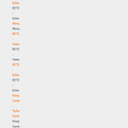
Кубок
BETERA
-
Кубок
Женщины
Женщины
BETERA
-
Чемпионат
BETERA
-
Чемпионат
BETERA
-
Кубок
BETERA
-
Кубок
Международный
турнир
-
"Кубок
Халипского"
Международный
турнир