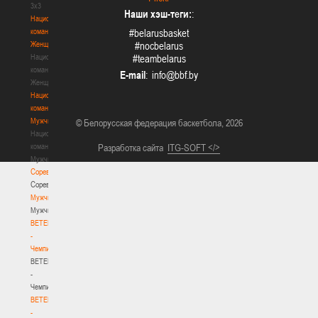
3х3
Наши хэш-теги:
:
Национальная
команда.
#belarusbasket
Женщины
#nocbelarus
Национальная
#teambelarus
команда.
E-mail
:
Женщины
Национальная
команда.
Мужчины
© Белорусская федерация баскетбола, 2026
Национальная
команда.
Разработка сайта
ITG-SOFT </>
Мужчины
Соревнования
Соревнования
Мужчины
Мужчины
BETERA
-
Чемпионат
BETERA
-
Чемпионат
BETERA
-