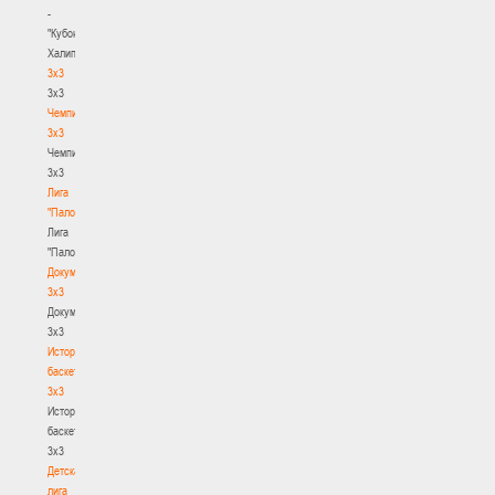
-
"Кубок
Халипского"
3x3
3x3
Чемпионат
3х3
Чемпионат
3х3
Лига
"Палова"
Лига
"Палова"
Документы
3х3
Документы
3х3
История
баскетбола
3х3
История
баскетбола
3х3
Детская
лига