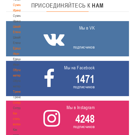
ПРИСОЕДИНЯЙТЕСЬ
К
НАМ
Сумникова
Ирина
Сумникова
Ирина
Швайбович
Мы в VK
Елена
Швайбович
Елена
подписчиков
Едешко
Иван
Едешко
Иван
Мы на Facebook
Обучающие
1471
материалы
Обучающие
материалы
подписчиков
Тренерам
Тренерам
Сотрудничество
Мы в Instagram
Сотрудничество
Как
4248
стать
волонтером
подписчиков
Как
стать