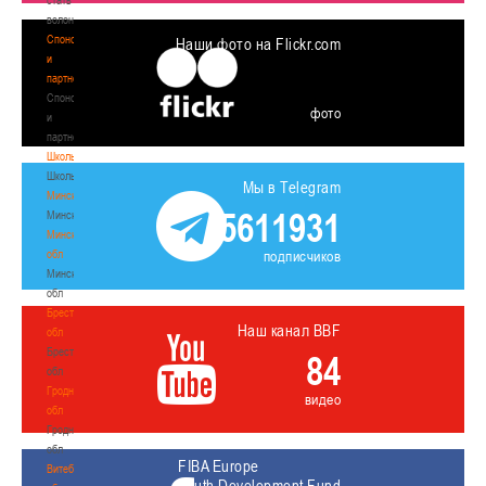
волонтером
Спонсоры
Наши фото на Flickr.com
и
партнеры
Спонсоры
фото
и
партнеры
Школы
Школы
Мы в Telegram
Минск
5611931
Минск
Минская
обл
подписчиков
Минская
обл
Брестская
Наш канал BBF
обл
Брестская
84
обл
Гродненская
видео
обл
Гродненская
обл
FIBA Europe
Витебская
Youth Development Fund