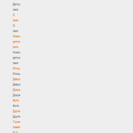
Детская
лига
О
лиге
О
лиге
Новости
детской
лиги
Новости
детской
лиги
Юноши
Юноши
Девушки
Девушки
Документы
Документы
Фото
Фото
Другие
Другие
Турнир
памяти
В.Н.