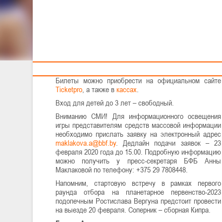
ПРЕКВАЛИФИКАЦИИ Ч
Тренерам
24 февраля в 19.00 в столичном Дворце спорта
мужская национальная команда сыграет с
португальцами.
Билеты можно приобрести на официальном сайте
Ticketpro
, а также в
кассах
.
Вход для детей до 3 лет – свободный.
Вниманию СМИ! Для информационного освещения
игры представителям средств массовой информации
необходимо прислать заявку на электронный адрес
. Дедлайн подачи заявок – 23
февраля 2020 года до 15.00. Подробную информацию
можно получить у пресс-секретаря БФБ Анны
Маклаковой по телефону: +375 29 7808448.
Напомним, стартовую встречу в рамках первого
раунда отбора на планетарное первенство-2023
подопечным Ростислава Вергуна предстоит провести
на выезде 20 февраля. Соперник – сборная Кипра.