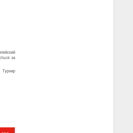
опейский
оться за
. Турнир