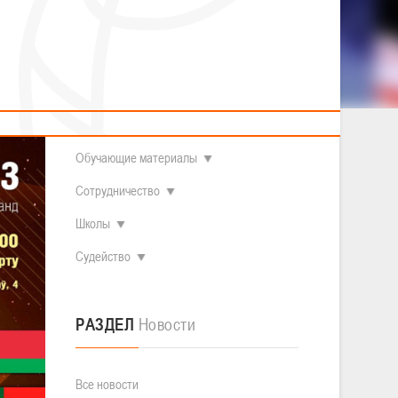
2014 гг.р.
Полезные материалы
Товарищеские игры (девушки)
О федерации
Судьи
ОДМ 2008-2009 гг.р. (девушки)
ОДМ 2008-2009 гг.р. (юноши)
Контакты
л
Первенство 2010-2011 гг.р. (юноши)
Первенство 2011-2012 гг.р. (юноши)
Документы
л
Первенство 2012-2013 гг.р. (юноши)
Наши чемпионы
Обучающие материалы
Сотрудничество
Школы
Судейство
РАЗДЕЛ
Новости
Все новости