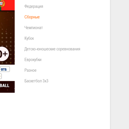
Федерация
Сборные
Чемпионат
Кубок
Детско-юношеские соревнования
Еврокубки
Разное
Баскетбол 3х3