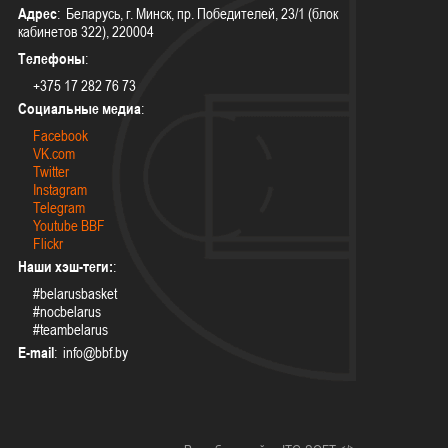
Адрес
: Беларусь, г. Минск, пр. Победителей, 23/1 (блок
кабинетов 322), 220004
Телефоны
:
+375 17 282 76 73
Социальные медиа
:
Facebook
VK.com
Twitter
Instagram
Telegram
Youtube BBF
Flickr
Наши хэш-теги:
:
#belarusbasket
#nocbelarus
#teambelarus
E-mail
: