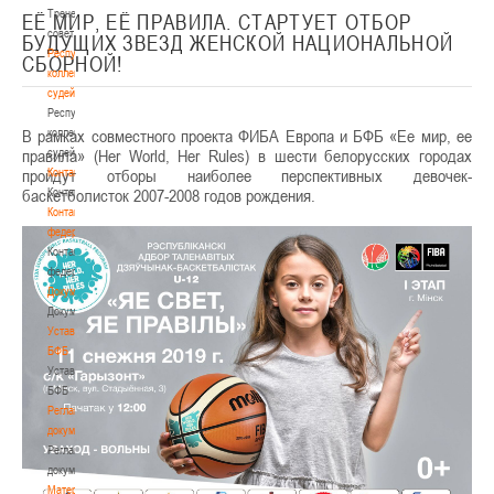
Тренерский
ЕЁ МИР, ЕЁ ПРАВИЛА. СТАРТУЕТ ОТБОР
совет
БУДУЩИХ ЗВЕЗД ЖЕНСКОЙ НАЦИОНАЛЬНОЙ
Республиканская
СБОРНОЙ!
коллегия
судей
Республиканская
В рамках совместного проекта ФИБА Европа и БФБ «Ее мир, ее
коллегия
правила» (Her World, Her Rules) в шести белорусских городах
судей
пройдут отборы наиболее перспективных девочек-
Контакты
баскетболисток 2007-2008 годов рождения.
Контакты
Контакты
федерации
Контакты
федерации
Документы
Документы
Устав
БФБ
Устав
БФБ
Регламентирующие
документы
Регламентирующие
документы
Материалы