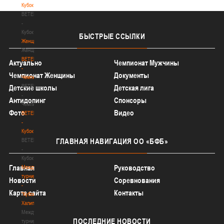
Кубок
BETERA
-
Кубок
БЫСТРЫЕ
ССЫЛКИ
Женщины
Женщины
BETERA
Актуально
Чемпионат Мужчины
-
Чемпионат Женщины
Документы
Чемпионат
BETERA
Детские школы
Детская лига
-
Антидопинг
Спонсоры
Чемпионат
Фото
Видео
BETERA
-
Кубок
BETERA
ГЛАВНАЯ
НАВИГАЦИЯ ОО «БФБ»
-
Кубок
Главная
Руководство
Международный
турнир
Новости
Соревнования
-
Карта сайта
Контакты
"Кубок
Халипского"
Международный
ПОСЛЕДНИЕ
НОВОСТИ
турнир