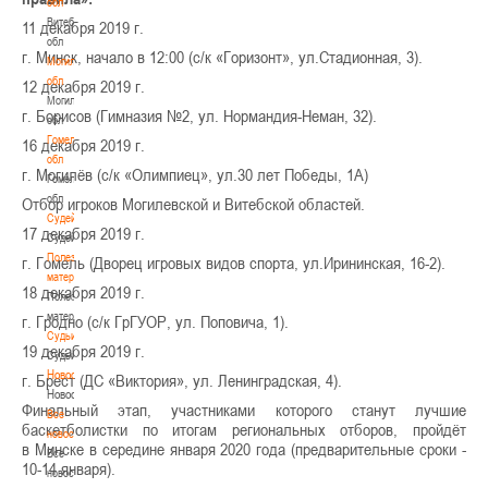
обл
Витебская
11 декабря 2019 г.
обл
г. Минск, начало в 12:00 (с/к «Горизонт», ул.Стадионная, 3).
Могилевская
обл
12 декабря 2019 г.
Могилевская
г. Борисов (Гимназия №2, ул. Нормандия-Неман, 32).
обл
Гомельская
16 декабря 2019 г.
обл
г. Могилёв (с/к «Олимпиец», ул.30 лет Победы, 1А)
Гомельская
обл
Отбор игроков Могилевской и Витебской областей.
Судейство
17 декабря 2019 г.
Судейство
Полезные
г. Гомель (Дворец игровых видов спорта, ул.Ирининская, 16-2).
материалы
18 декабря 2019 г.
Полезные
материалы
г. Гродно (с/к ГрГУОР, ул. Поповича, 1).
Судьи
19 декабря 2019 г.
Судьи
Новости
г. Брест (ДС «Виктория», ул. Ленинградская, 4).
Новости
Финальный этап, участниками которого станут лучшие
Все
баскетболистки по итогам региональных отборов, пройдёт
новости
в Минске в середине января 2020 года (предварительные сроки -
Все
10-14 января).
новости