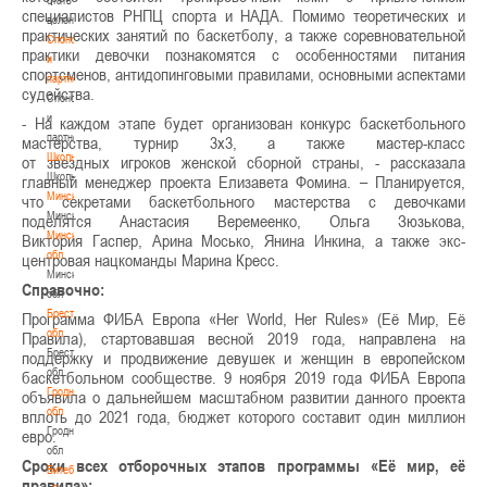
специалистов РНПЦ спорта и НАДА. Помимо теоретических и
волонтером
практических занятий по баскетболу, а также соревновательной
Спонсоры
практики девочки познакомятся с особенностями питания
и
спортсменов, антидопинговыми правилами, основными аспектами
партнеры
судейства.
Спонсоры
и
- На каждом этапе будет организован конкурс баскетбольного
партнеры
мастерства, турнир 3х3, а также мастер-класс
Школы
от звездных игроков женской сборной страны, - рассказала
Школы
главный менеджер проекта Елизавета Фомина. – Планируется,
Минск
что секретами баскетбольного мастерства с девочками
Минск
поделятся Анастасия Веремеенко, Ольга Зюзькова,
Минская
Виктория Гаспер, Арина Мосько, Янина Инкина, а также экс-
обл
центровая нацкоманды
Марина Кресс.
Минская
Справочно:
обл
Брестская
Программа ФИБА Европа «Her World, Her Rules» (Её Мир, Её
обл
Правила), стартовавшая весной 2019 года, направлена на
Брестская
поддержку и продвижение девушек и женщин в европейском
обл
баскетбольном сообществе. 9 ноября 2019 года ФИБА Европа
Гродненская
объявила о дальнейшем масштабном развитии данного проекта
обл
вплоть до 2021 года, бюджет которого составит один миллион
Гродненская
евро.
обл
Сроки всех отборочных этапов программы «Её мир, её
Витебская
правила»: