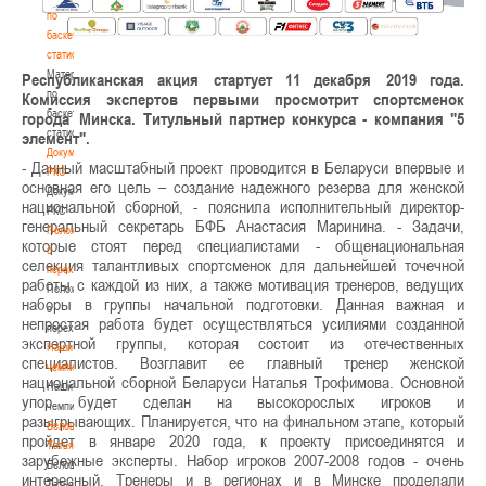
по
баскетбольной
статистике
Материалы
Республиканская акция стартует 11 декабря 2019 года.
по
Комиссия экспертов первыми просмотрит спортсменок
баскетбольной
города Минска. Титульный партнер конкурса - компания "5
статистике
элемент".
Документы
- Данный масштабный проект проводится в Беларуси впервые и
РКС
основная его цель – создание надежного резерва для женской
Документы
национальной сборной, - пояснила исполнительный директор-
РКС
генеральный секретарь БФБ Анастасия Маринина. - Задачи,
Положение
которые стоят перед специалистами - общенациональная
о
селекция талантливых спортсменок для дальнейшей точечной
переходах
работы с каждой из них, а также мотивация тренеров, ведущих
Положение
наборы в группы начальной подготовки. Данная важная и
о
непростая работа будет осуществляться усилиями созданной
переходах
экспертной группы, которая состоит из отечественных
Наши
специалистов. Возглавит ее главный тренер женской
чемпионы
национальной сборной Беларуси Наталья Трофимова. Основной
Наши
упор будет сделан на высокорослых игроков и
чемпионы
разыгрывающих. Планируется, что на финальном этапе, который
Белошапко
пройдет в январе 2020 года, к проекту присоединятся и
Татьяна
зарубежные эксперты. Набор игр
оков 2007-2008 годов - очень
Белошапко
интересный. Тренеры и в регионах и в Минске проделали
Татьяна