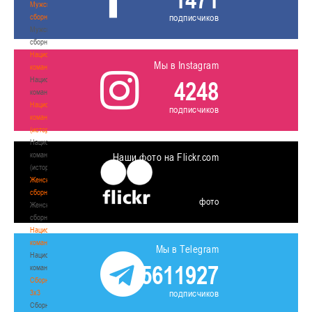
Мужские
подписчиков
сборные
Мужские
сборные
Национальная
Мы в Instagram
команда
Национальная
4248
команда
Национальная
подписчиков
команда
(история)
Национальная
команда
Наши фото на Flickr.com
(история)
Женские
сборные
фото
Женские
сборные
Национальная
команда
Мы в Telegram
Национальная
5611927
команда
Сборные
подписчиков
3х3
Сборные