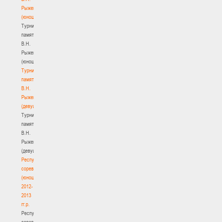
Рыженкова
(юноши)
Турнир
памяти
В.Н.
Рыженкова
(юноши)
Турнир
памяти
В.Н.
Рыженкова
(девушки)
Турнир
памяти
В.Н.
Рыженкова
(девушки)
Республиканские
соревнования
(юноши)
2012-
2013
гг.р.
Республиканские
соревнования