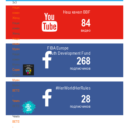
3х3
Национальная
Наш канал BBF
команда.
Женщины
84
Национальная
команда.
видео
Женщины
Национальная
команда.
FIBA Europe
Мужчины
Youth Development Fund
Национальная
268
команда.
Мужчины
подписчиков
Соревнования
Соревнования
Мужчины
Мужчины
#HerWorldHerRules
BETERA
28
-
Чемпионат
подписчиков
BETERA
-
Чемпионат
BETERA
-