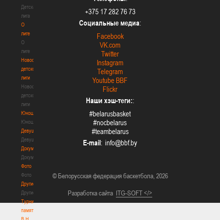
Детская
+375 17 282 76 73
лига
Социальные медиа
:
О
лиге
Facebook
О
VK.com
лиге
Twitter
Новости
Instagram
детской
Telegram
лиги
Youtube BBF
Новости
Flickr
детской
Наши хэш-теги:
:
лиги
#belarusbasket
Юноши
#nocbelarus
Юноши
#teambelarus
Девушки
Девушки
E-mail
:
Документы
Документы
Фото
Фото
© Белорусская федерация баскетбола, 2026
Другие
Разработка сайта
ITG-SOFT </>
Другие
Турнир
памяти
В.Н.