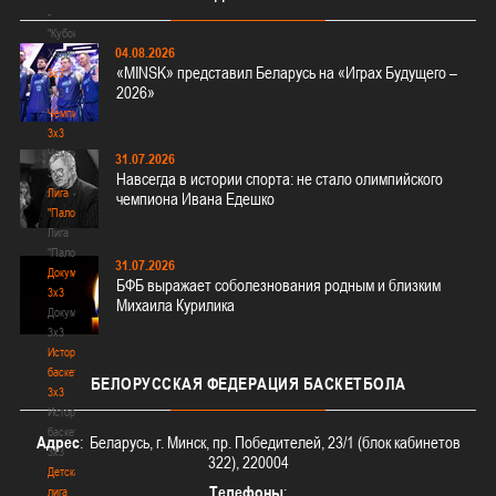
-
"Кубок
04.08.2026
Халипского"
«MINSK» представил Беларусь на «Играх Будущего –
3x3
2026»
3x3
Чемпионат
3х3
Чемпионат
31.07.2026
3х3
Навсегда в истории спорта: не стало олимпийского
Лига
чемпиона Ивана Едешко
"Палова"
Лига
"Палова"
31.07.2026
Документы
БФБ выражает соболезнования родным и близким
3х3
Михаила Курилика
Документы
3х3
История
баскетбола
БЕЛОРУССКАЯ
ФЕДЕРАЦИЯ БАСКЕТБОЛА
3х3
История
баскетбола
Адрес
: Беларусь, г. Минск, пр. Победителей, 23/1 (блок кабинетов
3х3
322), 220004
Детская
Телефоны
:
лига