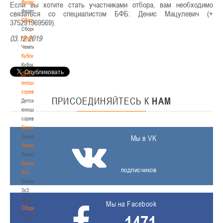
Федерация
Если вы хотите стать участниками отбора, вам необходимо
Федерация
связаться со специалистом БФБ: Денис Мацулевич (+
Сборные
375291969569).
Сборные
03.12.2019
Чемпионат
Чемпионат
Кубок
Кубок
Детско-
юношеские
соревнования
ПРИСОЕДИНЯЙТЕСЬ
К
НАМ
Детско-
юношеские
соревнования
Еврокубки
Еврокубки
Мы в VK
Разное
Разное
Баскетбол
подписчиков
3х3
Баскетбол
3х3
Лого[modid=121]
Мы на Facebook
Сборные
1471
Сборные