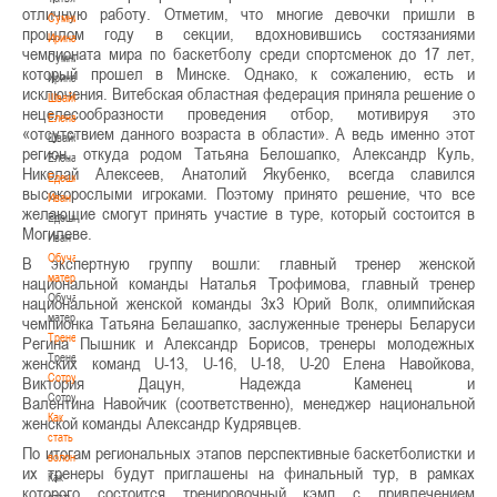
отличную работу. Отметим, что многие девочки пришли в
Сумникова
прошлом году в секции, вдохновившись состязаниями
Ирина
чемпионата мира по баскетболу среди спортсменок до 17 лет,
Сумникова
который прошел в Минске. Однако, к сожалению, есть и
Ирина
исключения. Витебская областна
я федерация приняла решение о
Швайбович
нецелесообразности проведения отбор, мотивируя это
Елена
«отсутствием данного возраста в области». А ведь именно этот
Швайбович
регион, откуда родом Татьяна Белошапко, Александр Куль,
Елена
Николай Алексеев, Анатолий Якубенко, всегда славился
Едешко
высокорослыми игроками. Поэтом
у принято решение, что все
Иван
желающие смогут принять участие в туре, который состоится в
Едешко
Могилеве.
Иван
Обучающие
В экспертную группу вошли: главный тренер женской
материалы
национальной команды Наталья Трофимова, главный тренер
Обучающие
национальной женской команды 3х3 Юрий Волк, олимпийская
материалы
чемпионка Татьяна Белашапко, заслуженные тренеры Беларуси
Тренерам
Регина Пышник и Александр Борисов, тренеры молодежных
Тренерам
женских команд U-13, U-16, U-18, U-20 Елена Навойкова,
Сотрудничество
Виктория Дацун, Надежда Каменец и
Сотрудничество
Валентина Навойчик (соответств
енно), менеджер национальной
Как
женской команды Александр Кудрявцев.
стать
По итогам региональных этапов перспективные баскетболистки и
волонтером
их тренеры будут приглашены на финальный тур, в рамках
Как
которого состоится тренировочный кэмп с привлечением
стать