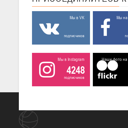
Мы в VK
Мы на
подписчиков
п
Мы в Instagram
Наши фото на 
4248
подписчиков