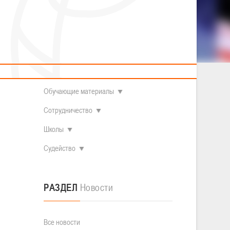
2014 гг.р.
Полезные материалы
Товарищеские игры (девушки)
О федерации
Судьи
ОДМ 2008-2009 гг.р. (девушки)
ОДМ 2008-2009 гг.р. (юноши)
Контакты
л
Первенство 2010-2011 гг.р. (юноши)
Первенство 2011-2012 гг.р. (юноши)
Документы
л
Первенство 2012-2013 гг.р. (юноши)
Наши чемпионы
Обучающие материалы
Сотрудничество
Школы
Судейство
РАЗДЕЛ
Новости
Все новости