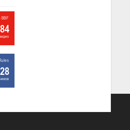
л BBF
84
видео
Rules
28
чиков