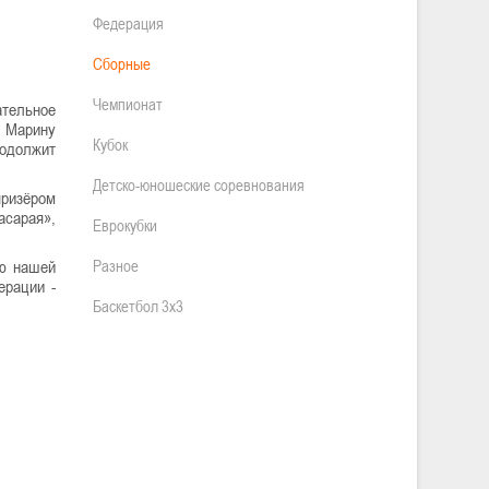
Федерация
Сборные
Чемпионат
ательное
й Марину
Кубок
родолжит
Детско-юношеские соревнования
призёром
асарая»,
Еврокубки
ию нашей
Разное
ерации -
Баскетбол 3х3