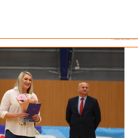
Как стать волонтером
Минск
Спонсоры и партнеры
Минская обл
Брестская обл
о спорта экс-центровой сборной Беларуси Марины Кресс.
Гродненская об
Витебская обл
Могилевская об
Гомельская обл