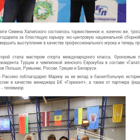
ти Семена Халипского состоялось торжественное и, конечно же, трог
агодарила за блестящую карьеру экс-центровую национальной сборно
авершить выступление в качестве профессионального игрока и теперь п
торой стала мастером спорта международного класса, бронзовым 
езидента Турции и чемпионкой женского Еврокубка в составе «Галат
ов Польши, Румынии, России, Греции и Беларуси.
 Рассеко поблагодарил Марину за ее вклад в баскетбольную истор
ссии в качестве менеджера БК «Горизонт», а также от партнера фед
- телевизор.