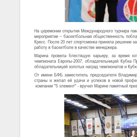
На церемонии открытия Международного турнира памя
мероприятие – баскетбольная общественность побл
Кресс. После 20 лет спортсменка приняла решение з
работу в баскетболе в качестве менеджера.
Марина провела блестящую карьеру, за время ко
чемпионата Европы-2007, обладательницей Кубка Пр
обладательницей золотых наград чемпионатов и Кубк
От имени БФБ заместитель председателя Владимир
страны и желал ей удачи и успехов в новой профе
компании "5 элемент" - вручил Марине памятный приз 