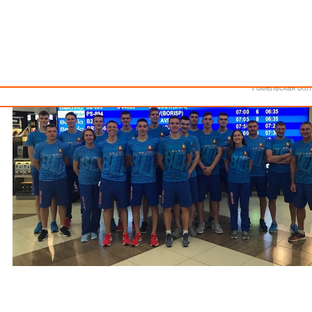
Как стать волонтером
Минск
Спонсоры и партнеры
Минская обл
Брестская обл
Гродненская об
Витебская обл
Могилевская об
Гомельская обл