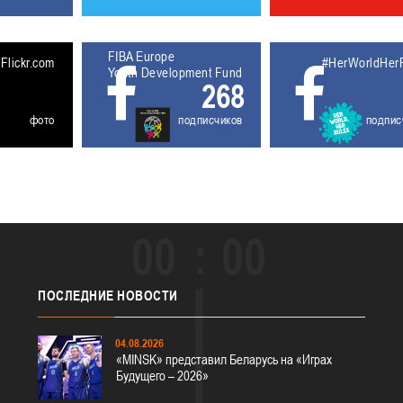
FIBA Europe
5611930
Flickr.com
#HerWorldHer
Youth Development Fund
268
фото
подписчиков
подпис
00
00
ПОСЛЕДНИЕ
НОВОСТИ
04.08.2026
«MINSK» представил Беларусь на «Играх
Будущего – 2026»