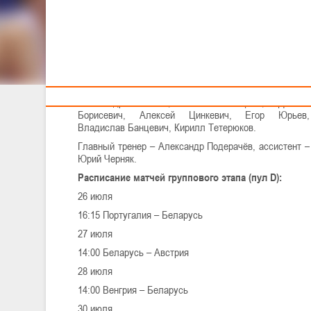
Тренерам
26 июля в Ораде белорусы стартуют на турнире
матчем против португальцев.
Состав команды:
Никита Годун, Алексей Навойчик,
Никита Бородин, Роман Гесть, Артём Секушенко,
Александр Ясевич, Никита Мацаль, Даниил
Борисевич, Алексей Цинкевич, Егор Юрьев,
Владислав Банцевич, Кирилл Тетерюков.
Главный тренер – Александр Подерачёв, ассистент –
Юрий Черняк.
Расписание матчей группового этапа (пул D):
26 июля
16:15 Португалия – Беларусь
27 июля
14:00 Беларусь – Австрия
28 июля
14:00 Венгрия – Беларусь
30 июля