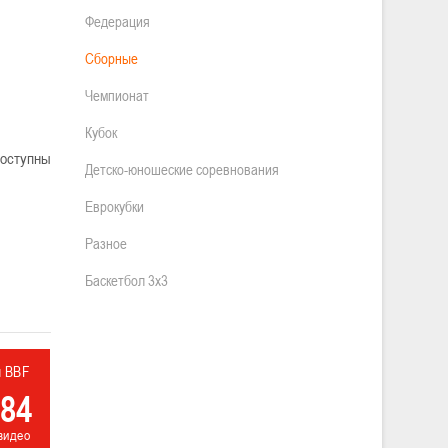
Федерация
Сборные
Чемпионат
Кубок
доступны
Детско-юношеские соревнования
Еврокубки
Разное
Баскетбол 3х3
л BBF
84
видео