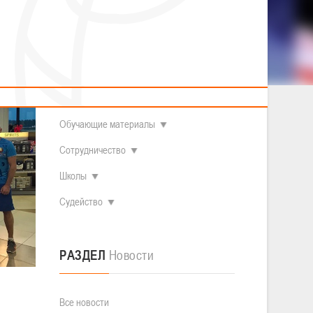
2014 гг.р.
Полезные материалы
Товарищеские игры (девушки)
О федерации
Судьи
ОДМ 2008-2009 гг.р. (девушки)
ОДМ 2008-2009 гг.р. (юноши)
Контакты
л
Первенство 2010-2011 гг.р. (юноши)
Первенство 2011-2012 гг.р. (юноши)
Документы
л
Первенство 2012-2013 гг.р. (юноши)
Наши чемпионы
Обучающие материалы
Сотрудничество
Школы
Судейство
РАЗДЕЛ
Новости
Все новости