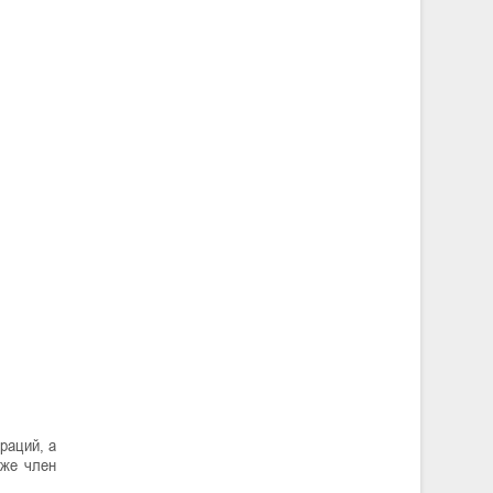
раций, а
кже член