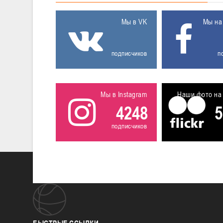
Мы в VK
Мы на
подписчиков
п
Мы в Instagram
Наши фото на 
4248
5
подписчиков