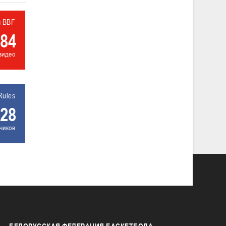
л BBF
84
видео
Rules
28
чиков