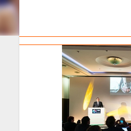
Тренерам
В понедельник, 22 июля, в аэропорту Мюнхена в це
директор ФИБА Европа Камиль Новак, члены национал
участвовала в семи чемпионатах континента.