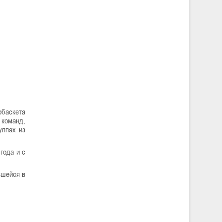
обаскета
 команд,
уппах из
года и с
вшейся в