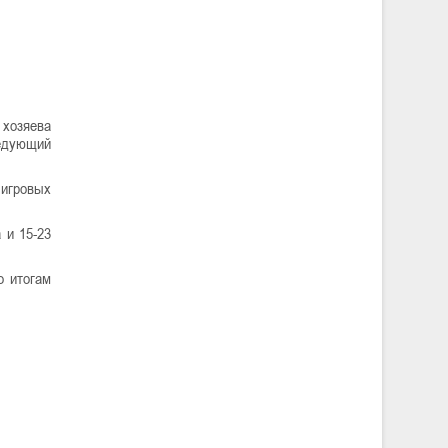
 хозяева
ледующий
 игровых
 и 15-23
о итогам