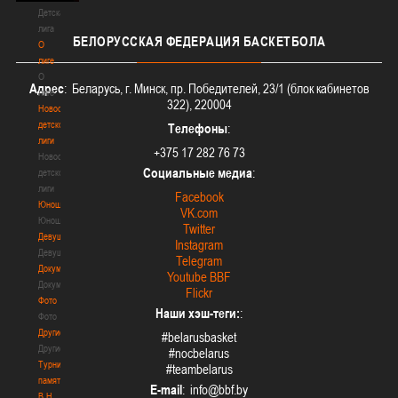
Детская
лига
БЕЛОРУССКАЯ
ФЕДЕРАЦИЯ БАСКЕТБОЛА
О
лиге
О
Адрес
: Беларусь, г. Минск, пр. Победителей, 23/1 (блок кабинетов
лиге
322), 220004
Новости
детской
Телефоны
:
лиги
+375 17 282 76 73
Новости
Социальные медиа
:
детской
лиги
Facebook
Юноши
VK.com
Юноши
Twitter
Девушки
Instagram
Девушки
Telegram
Документы
Youtube BBF
Документы
Flickr
Фото
Наши хэш-теги:
:
Фото
Другие
#belarusbasket
Другие
#nocbelarus
Турнир
#teambelarus
памяти
E-mail
:
В.Н.