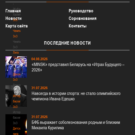
-
"Кубок
Главная
Руководство
Халипского"
Новости
Соревнования
3x3
Карта сайта
Контакты
3x3
Чемпионат
3х3
Чемпионат
ПОСЛЕДНИЕ
НОВОСТИ
3х3
Лига
"Палова"
04.08.2026
Лига
«MINSK» представил Беларусь на «Играх Будущего –
"Палова"
2026»
Документы
3х3
Документы
31.07.2026
3х3
Навсегда в истории спорта: не стало олимпийского
История
чемпиона Ивана Едешко
баскетбола
3х3
История
31.07.2026
баскетбола
БФБ выражает соболезнования родным и близким
3х3
Михаила Курилика
Детская
лига