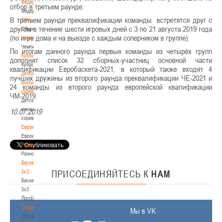
Федерация
отбор в третьем раунде.
Федерация
В третьем раунде преквалификации команды встретятся друг с
Сборные
другом в течение шести игровых дней с 3 по 21 августа 2019 года
Сборные
(по игре дома и на выезде с каждым соперником в группе).
Чемпионат
Чемпионат
По итогам данного раунда первые команды из четырёх групп
Кубок
дополнят список 32 сборных-участниц основной части
Кубок
квалификации Евробаскета-2021, в который также входят 4
Детско-
лучших дружины из второго раунда преквалификации ЧЕ-2021 и
юношеские
24 команды из второго раунда европейской квалификации
соревнования
ЧМ-2019.
Детско-
юношеские
10.07.2019
соревнования
Еврокубки
Еврокубки
Разное
Разное
Баскетбол
3х3
ПРИСОЕДИНЯЙТЕСЬ
К
НАМ
Баскетбол
3х3
Лого[modid=121]
Сборные
Мы в VK
Сборные