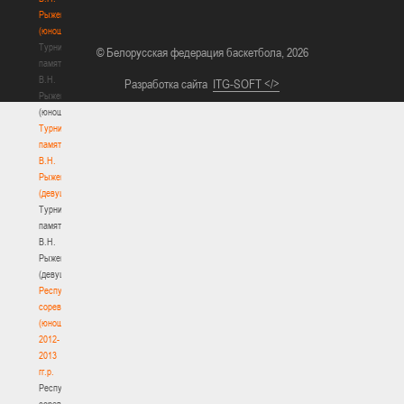
Рыженкова
(юноши)
Турнир
© Белорусская федерация баскетбола, 2026
памяти
В.Н.
Разработка сайта
ITG-SOFT </>
Рыженкова
(юноши)
Турнир
памяти
В.Н.
Рыженкова
(девушки)
Турнир
памяти
В.Н.
Рыженкова
(девушки)
Республиканские
соревнования
(юноши)
2012-
2013
гг.р.
Республиканские
соревнования