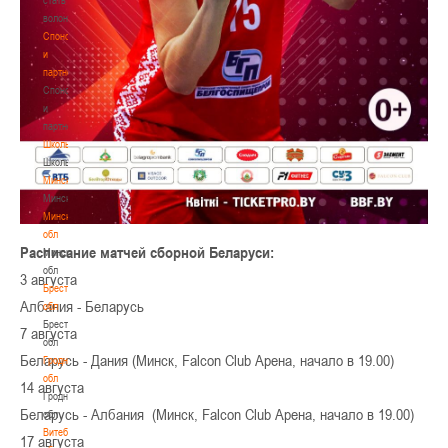
волонтером
Спонсоры
и
партнеры
Спонсоры
и
партнеры
Школы
Школы
Минск
Минск
Минская
обл
Расписание матчей сборной Беларуси:
Минская
обл
3 августа
Брестская
Албания - Беларусь
обл
Брестская
7 августа
обл
Беларусь - Дания (Минск, Falcon Club Арена, начало в 19.00)
Гродненская
обл
14 августа
Гродненская
Беларусь - Албания (Минск, Falcon Club Арена, начало в 19.00)
обл
Витебская
17 августа