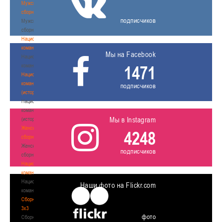
Мужские
сборные
подписчиков
Мужские
сборные
Национальная
команда
Мы на Facebook
Национальная
команда
1471
Национальная
команда
подписчиков
(история)
Национальная
команда
Мы в Instagram
(история)
Женские
4248
сборные
Женские
подписчиков
сборные
Национальная
команда
Национальная
Наши фото на Flickr.com
команда
Сборные
3х3
фото
Сборные