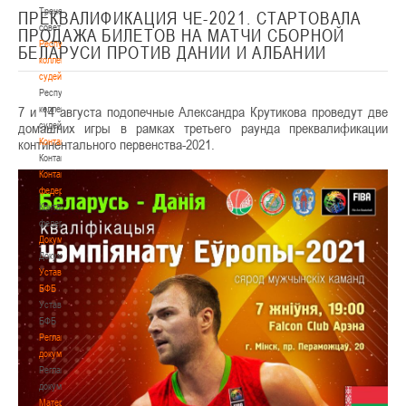
Тренерский
ПРЕКВАЛИФИКАЦИЯ ЧЕ-2021. СТАРТОВАЛА
совет
ПРОДАЖА БИЛЕТОВ НА МАТЧИ СБОРНОЙ
Республиканская
БЕЛАРУСИ ПРОТИВ ДАНИИ И АЛБАНИИ
коллегия
судей
Республиканская
7 и 14 августа подопечные Александра Крутикова проведут две
коллегия
домашних игры в рамках третьего раунда преквалификации
судей
континентального первенства-2021.
Контакты
Контакты
Контакты
федерации
Контакты
федерации
Документы
Документы
Устав
БФБ
Устав
БФБ
Регламентирующие
документы
Регламентирующие
документы
Материалы