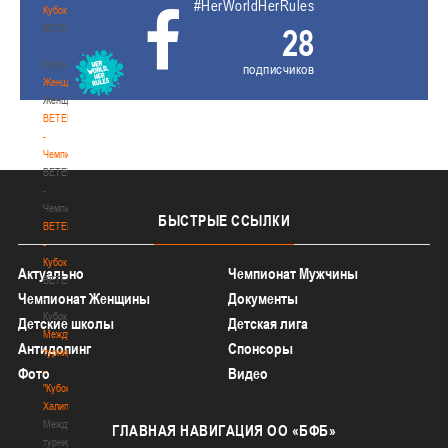
#HerWorldHerRules
Кубок
BETERA
28
-
Кубок
подписчиков
Женщины
Женщины
BETERA
-
Чемпионат
BETERA
-
Чемпионат
БЫСТРЫЕ
ССЫЛКИ
BETERA
-
Кубок
Актуально
Чемпионат Мужчины
BETERA
Чемпионат Женщины
Документы
-
Кубок
Детские школы
Детская лига
Международный
Антидопинг
Спонсоры
турнир
-
Фото
Видео
"Кубок
Халипского"
Международный
ГЛАВНАЯ
НАВИГАЦИЯ ОО «БФБ»
турнир