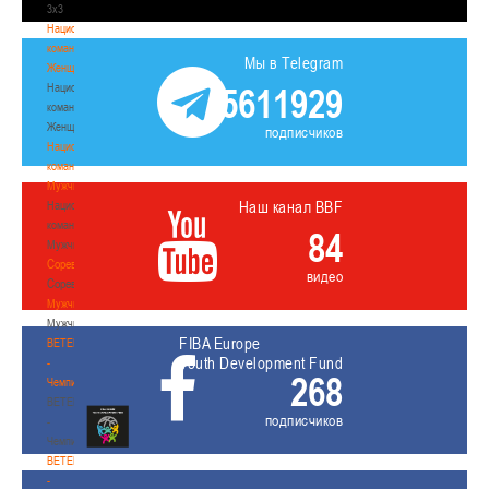
3х3
Национальная
команда.
Мы в Telegram
Женщины
Национальная
5611929
команда.
Женщины
подписчиков
Национальная
команда.
Мужчины
Наш канал BBF
Национальная
команда.
84
Мужчины
Соревнования
видео
Соревнования
Мужчины
Мужчины
FIBA Europe
BETERA
Youth Development Fund
-
268
Чемпионат
BETERA
подписчиков
-
Чемпионат
BETERA
-