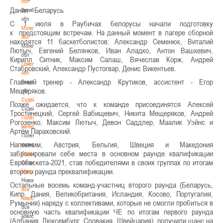
обл
Дания - Беларусь
Витебская
обл
С 1 июля в Раубичах белорусы начали подготовку
Могилевская
к предстоящим встречам. На данный момент в лагере сборной
обл
находятся 11 баскетболистов: Александр Семенюк, Виталий
Могилевская
Лютыч, Евгений Белянков, Иван Аладко, Антон Вашкевич,
обл
Кирилл Ситник, Максим Салаш, Вячеслав Корж, Андрей
Гомельская
Стабровский, Александр Пустогвар, Денис Викентьев.
обл
Главный тренер - Александр Крутиков, ассистент - Егор
Гомельская
Мещеряков.
обл
Судейство
Позже ожидается, что к команде присоединятся Алексей
Судейство
Тростинецкий, Сергей Вабищевич, Никита Мещеряков, Андрей
Полезные
Рогозенко, Максим Лютыч, Девон Саддлер, Маалик Уэйнс и
материалы
Артём Параховский.
Полезные
Напомним, Австрия, Бельгия, Швеция и Македония
материалы
забронировали себе места в основном раунде квалификации
Судьи
Евробаскета-2021, став победителями в своих группах по итогам
Судьи
второго раунда преквалификации.
Новости
Новости
Остальные восемь команд-участниц второго раунда (Беларусь,
Все
Кипр, Дания, Великобритания, Исландия, Косово, Португалия,
новости
Румыния) наряду с коллективами, которые не смогли пробиться в
Все
основную часть квалификации ЧЕ по итогам первого раунда
новости
(Албания, Люксембург, Словакия, Швейцария), получили шанс на