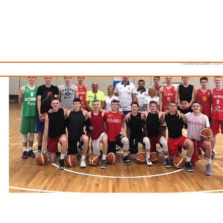
Как стать волонтером
Минск
Спонсоры и партнеры
Минская обл
Брестская обл
Гродненская об
Витебская обл
Могилевская об
Гомельская обл