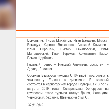
Тренерам
19 июня на базе спорткомплекса РГУОР стартовал
УТС, на который Николай Алексеев пригласил 18
баскетболистов:
Никита Надеев, Алексей Шевченко, Даниил Каско,
Максим Алексеев, Артём Брашко, Вадим Пайко, Егор
Ермольчик, Тимур Михайлов, Иван Балдуев, Михаил
Рогащук, Кирилл Васковцов, Алексей Климович,
Илья Сироцкий, Виктор Качаловский, Илья
Милашевский, Иван Терехов, Константин Паско,
Роман Щербаков.
Главный тренер – Николай Алексеев, ассистент –
Эдуард Василюк.
Сборная Беларуси (юноши U-16) ведёт подготовку к
чемпионату Европы в дивизионе Б, который
состоится в черногорском городе Подгорица с 8 по 17
августа 2019 года. Соперниками белорусов на
групповом этапе турнира станут Дания, Исландия,
Черногория, Украина, Швейцария (пул С).
20.06.2019