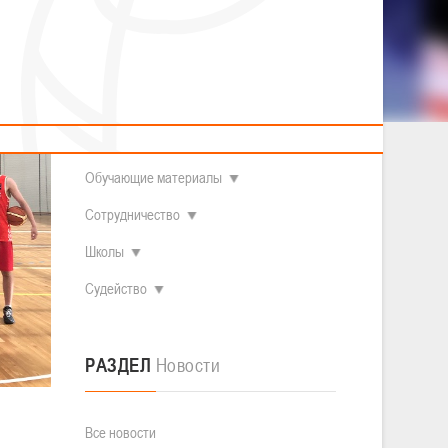
2014 гг.р.
Полезные материалы
Товарищеские игры (девушки)
О федерации
Судьи
ОДМ 2008-2009 гг.р. (девушки)
ОДМ 2008-2009 гг.р. (юноши)
Контакты
л
Первенство 2010-2011 гг.р. (юноши)
Первенство 2011-2012 гг.р. (юноши)
Документы
л
Первенство 2012-2013 гг.р. (юноши)
Наши чемпионы
Обучающие материалы
Сотрудничество
Школы
Судейство
РАЗДЕЛ
Новости
Все новости