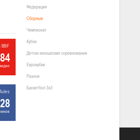
Федерация
Сборные
Чемпионат
Кубок
л BBF
Детско-юношеские соревнования
84
Еврокубки
видео
Разное
Баскетбол 3х3
Rules
28
чиков