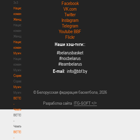
3х3
Facebook
Национальная
VK.com
команда.
Twitter
Женщины
Instagram
Национальная
Telegram
команда.
Youtube BBF
Женщины
Flickr
Национальная
Наши хэш-теги:
:
команда.
#belarusbasket
Мужчины
#nocbelarus
Национальная
#teambelarus
команда.
Мужчины
E-mail
:
Соревнования
Соревнования
Мужчины
© Белорусская федерация баскетбола, 2026
Мужчины
BETERA
Разработка сайта
ITG-SOFT </>
-
Чемпионат
BETERA
-
Чемпионат
BETERA
-