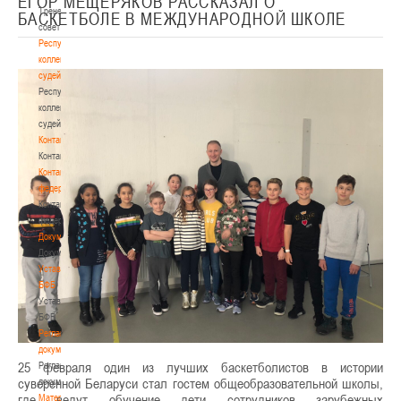
ЕГОР МЕЩЕРЯКОВ РАССКАЗАЛ О
Тренерский
БАСКЕТБОЛЕ В МЕЖДУНАРОДНОЙ ШКОЛЕ
совет
Республиканская
коллегия
судей
Республиканская
коллегия
судей
Контакты
Контакты
Контакты
федерации
Контакты
федерации
Документы
Документы
Устав
БФБ
Устав
БФБ
Регламентирующие
документы
25 февраля один из лучших баскетболистов в истории
Регламентирующие
суверенной Беларуси стал гостем общеобразовательной школы,
документы
где ведут обучение дети сотрудников зарубежных
Материалы