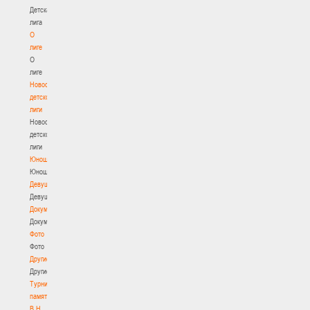
Детская
лига
О
лиге
О
лиге
Новости
детской
лиги
Новости
детской
лиги
Юноши
Юноши
Девушки
Девушки
Документы
Документы
Фото
Фото
Другие
Другие
Турнир
памяти
В.Н.