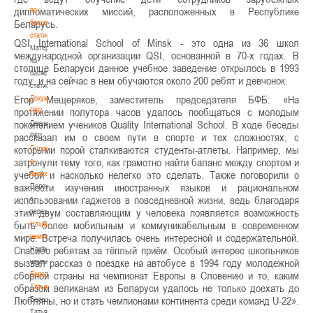
дипломатических миссий, расположенных в Республике
по
Беларусь.
баскетбольной
статистике
QSI International School of Minsk - это одна из 36 школ
Материалы
международной организации QSI, основанной в 70-х годах. В
по
столице Беларуси данное учебное заведение открылось в 1993
баскетбольной
году, и на сейчас в нем обучаются около 200 ребят и девчонок.
статистике
Егор Мещеряков, заместитель председателя БФБ: «На
Документы
протяжении полутора часов удалось пообщаться с молодым
РКС
поколением учеников Quality International School. В ходе беседы
Документы
рассказал им о своем пути в спорте и тех сложностях, с
РКС
которыми порой сталкиваются студенты-атлеты. Например, мы
Положение
затронули тему того, как грамотно найти баланс между спортом и
о
учебой и насколько нелегко это сделать. Также поговорили о
переходах
важности изучения иностранных языков и рациональном
Положение
использовании гаджетов в повседневной жизни, ведь благодаря
о
этим двум составляющим у человека появляется возможность
переходах
быть более мобильным и коммуникабельным в современном
Наши
мире. Встреча получилась очень интересной и содержательной.
чемпионы
Спасибо ребятам за тёплый приём. Особый интерес школьников
Наши
вызвал рассказ о поездке на автобусе в 1994 году молодежной
чемпионы
сборной страны на чемпионат Европы в Словению и то, каким
Белошапко
образом великанам из Беларуси удалось не только доехать до
Татьяна
Любляны, но и стать чемпионами континента среди команд U-22».
Белошапко
Татьяна