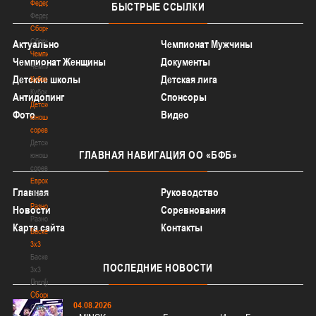
Федерация
БЫСТРЫЕ
ССЫЛКИ
Федерация
Сборные
Сборные
Актуально
Чемпионат Мужчины
Чемпионат
Чемпионат Женщины
Документы
Чемпионат
Детские школы
Детская лига
Кубок
Кубок
Антидопинг
Спонсоры
Детско-
Фото
Видео
юношеские
соревнования
Детско-
ГЛАВНАЯ
НАВИГАЦИЯ ОО «БФБ»
юношеские
соревнования
Еврокубки
Главная
Руководство
Еврокубки
Разное
Новости
Соревнования
Разное
Карта сайта
Контакты
Баскетбол
3х3
Баскетбол
ПОСЛЕДНИЕ
НОВОСТИ
3х3
Лого[modid=121]
Сборные
04.08.2026
Сборные