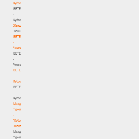
Кубок
BETERA
-
Кубок
Женщины
Женщины
BETERA
-
Чемпионат
BETERA
-
Чемпионат
BETERA
-
Кубок
BETERA
-
Кубок
Международный
турнир
-
"Кубок
Халипского"
Международный
турнир