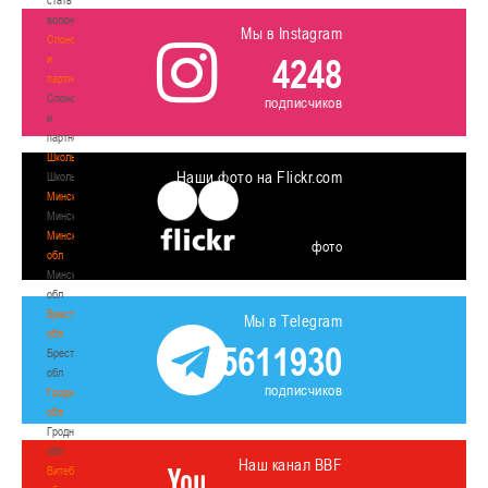
волонтером
Мы в Instagram
Спонсоры
4248
и
партнеры
Спонсоры
подписчиков
и
партнеры
Школы
Наши фото на Flickr.com
Школы
Минск
Минск
Минская
фото
обл
Минская
обл
Брестская
Мы в Telegram
обл
5611930
Брестская
обл
подписчиков
Гродненская
обл
Гродненская
обл
Наш канал BBF
Витебская