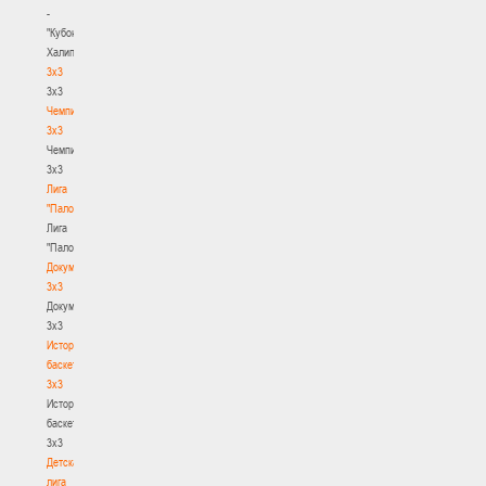
-
"Кубок
Халипского"
3x3
3x3
Чемпионат
3х3
Чемпионат
3х3
Лига
"Палова"
Лига
"Палова"
Документы
3х3
Документы
3х3
История
баскетбола
3х3
История
баскетбола
3х3
Детская
лига