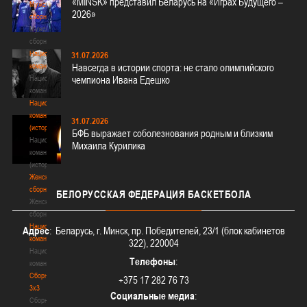
«MINSK» представил Беларусь на «Играх Будущего –
Мужские
2026»
сборные
Мужские
сборные
Национальная
31.07.2026
команда
Навсегда в истории спорта: не стало олимпийского
Национальная
чемпиона Ивана Едешко
команда
Национальная
команда
31.07.2026
(история)
БФБ выражает соболезнования родным и близким
Национальная
Михаила Курилика
команда
(история)
Женские
сборные
БЕЛОРУССКАЯ
ФЕДЕРАЦИЯ БАСКЕТБОЛА
Женские
сборные
Национальная
Адрес
: Беларусь, г. Минск, пр. Победителей, 23/1 (блок кабинетов
команда
322), 220004
Национальная
Телефоны
:
команда
Сборные
+375 17 282 76 73
3х3
Социальные медиа
:
Сборные