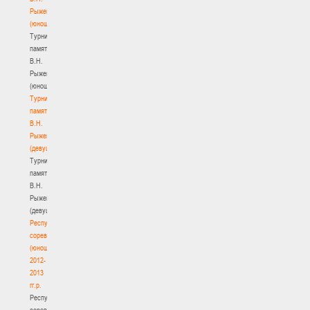
Рыженкова
(юноши)
Турнир
памяти
В.Н.
Рыженкова
(юноши)
Турнир
памяти
В.Н.
Рыженкова
(девушки)
Турнир
памяти
В.Н.
Рыженкова
(девушки)
Республиканские
соревнования
(юноши)
2012-
2013
гг.р.
Республиканские
соревнования