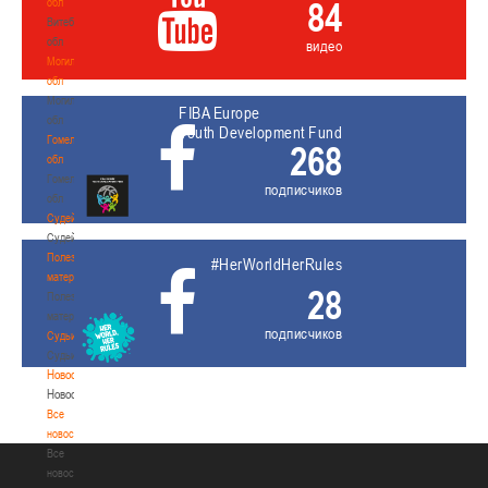
84
обл
Витебская
обл
видео
Могилевская
обл
Могилевская
FIBA Europe
обл
Youth Development Fund
Гомельская
268
обл
Гомельская
подписчиков
обл
Судейство
Судейство
Полезные
#HerWorldHerRules
материалы
28
Полезные
материалы
подписчиков
Судьи
Судьи
Новости
Новости
Все
новости
Все
новости