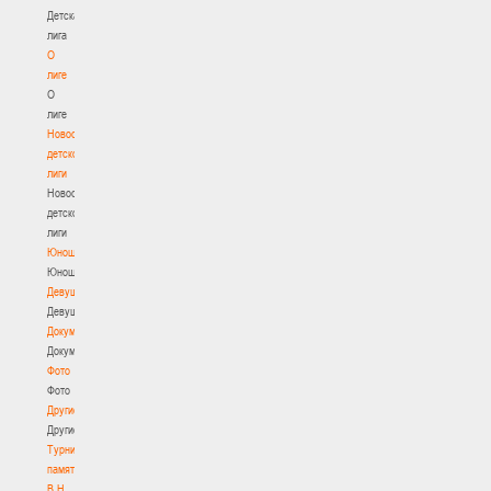
Детская
лига
О
лиге
О
лиге
Новости
детской
лиги
Новости
детской
лиги
Юноши
Юноши
Девушки
Девушки
Документы
Документы
Фото
Фото
Другие
Другие
Турнир
памяти
В.Н.