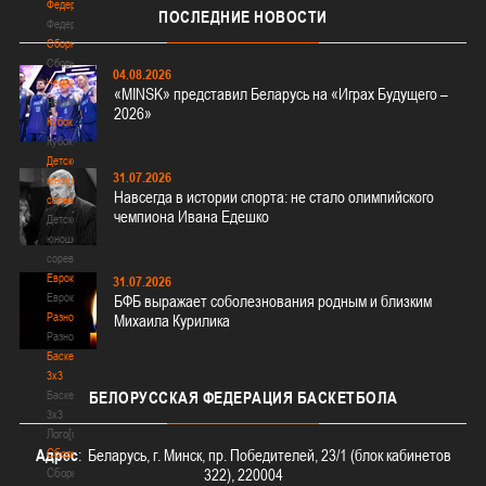
Федерация
ПОСЛЕДНИЕ
НОВОСТИ
Федерация
Сборные
Сборные
04.08.2026
Чемпионат
«MINSK» представил Беларусь на «Играх Будущего –
Чемпионат
2026»
Кубок
Кубок
Детско-
31.07.2026
юношеские
Навсегда в истории спорта: не стало олимпийского
соревнования
чемпиона Ивана Едешко
Детско-
юношеские
соревнования
Еврокубки
31.07.2026
Еврокубки
БФБ выражает соболезнования родным и близким
Разное
Михаила Курилика
Разное
Баскетбол
3х3
Баскетбол
БЕЛОРУССКАЯ
ФЕДЕРАЦИЯ БАСКЕТБОЛА
3х3
Лого[modid=121]
Сборные
Адрес
: Беларусь, г. Минск, пр. Победителей, 23/1 (блок кабинетов
Сборные
322), 220004