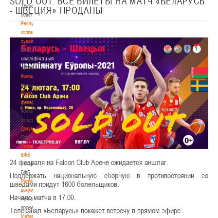
SOLD OUT. ВСЕ БИЛЕТЫ НА МАТЧ «БЕЛАРУСЬ
Тренерский
- ШВЕЦИЯ» ПРОДАНЫ
совет
Республиканская
коллегия
судей
Республиканская
коллегия
судей
Контакты
Контакты
Контакты
федерации
Контакты
федерации
Документы
Документы
Устав
БФБ
24 февраля на Falcon Club Арене ожидается аншлаг.
Устав
БФБ
Поддержать национальную сборную в противостоянии со
Регламентирующие
шведами придут 1600 болельщиков.
документы
Начало матча в 17.00.
Регламентирующие
документы
Телеканал «Беларусь» покажет встречу в прямом эфире.
Материалы