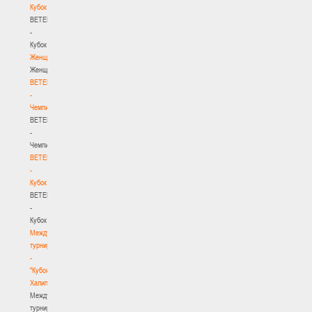
Кубок
BETERA
-
Кубок
Женщины
Женщины
BETERA
-
Чемпионат
BETERA
-
Чемпионат
BETERA
-
Кубок
BETERA
-
Кубок
Международный
турнир
-
"Кубок
Халипского"
Международный
турнир