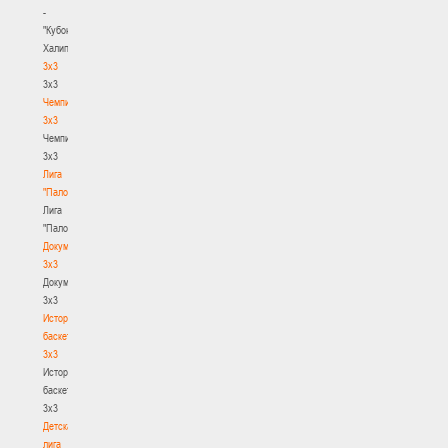
-
"Кубок
Халипского"
3x3
3x3
Чемпионат
3х3
Чемпионат
3х3
Лига
"Палова"
Лига
"Палова"
Документы
3х3
Документы
3х3
История
баскетбола
3х3
История
баскетбола
3х3
Детская
лига