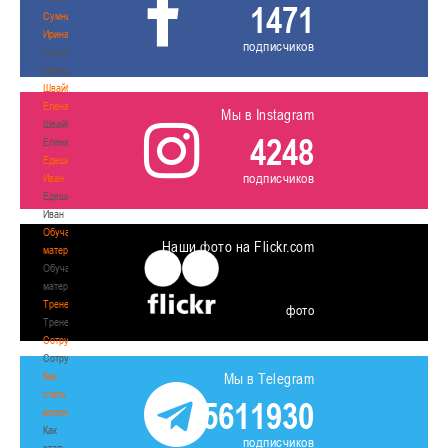
1471
Сумникова
Ирина
подписчиков
Сумникова
Ирина
Швайбович
Елена
Мы в Instagram
Швайбович
4248
Елена
Едешко
подписчиков
Иван
Едешко
Иван
Обучающие
Наши фото на Flickr.com
материалы
Обучающие
материалы
Тренерам
фото
Тренерам
Сотрудничество
Сотрудничество
Как
Мы в Telegram
стать
5611930
волонтером
Как
подписчиков
стать