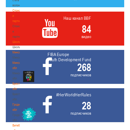
волонтером
Спонсоры
и
Наш канал BBF
партнеры
84
Спонсоры
и
видео
партнеры
Школы
Школы
Минск
FIBA Europe
Минск
Youth Development Fund
Минская
268
обл
Минская
подписчиков
обл
Брестская
обл
Брестская
#HerWorldHerRules
обл
28
Гродненская
обл
подписчиков
Гродненская
обл
Витебская