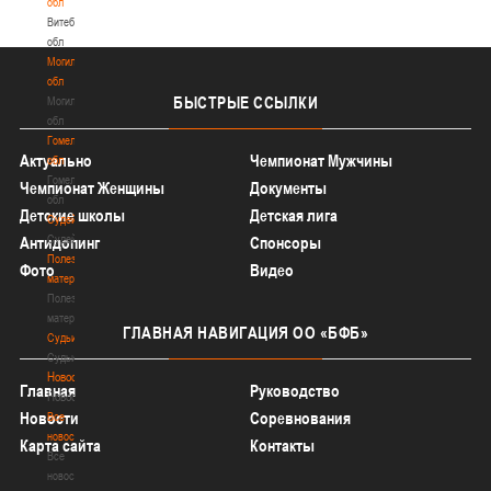
обл
Витебская
обл
Могилевская
обл
БЫСТРЫЕ
ССЫЛКИ
Могилевская
обл
Гомельская
Актуально
Чемпионат Мужчины
обл
Гомельская
Чемпионат Женщины
Документы
обл
Детские школы
Детская лига
Судейство
Судейство
Антидопинг
Спонсоры
Полезные
Фото
Видео
материалы
Полезные
материалы
ГЛАВНАЯ
НАВИГАЦИЯ ОО «БФБ»
Судьи
Судьи
Новости
Главная
Руководство
Новости
Новости
Соревнования
Все
новости
Карта сайта
Контакты
Все
новости