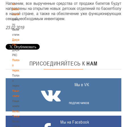
Напомним, все вырученные средства от продажи билетов будут
по
направлены на открытие новых детских отделений по баскетболу
баскетбольной
в нашей стране, а также на обеспечение уже функционирующих
статистике
секций необходимым инвентарем.
Материалы
по
23.02.2019
баскетбольной
статистике
Документы
РКС
Документы
РКС
Положение
ПРИСОЕДИНЯЙТЕСЬ
К
НАМ
о
переходах
Положение
о
Мы в VK
переходах
Наши
чемпионы
Наши
подписчиков
чемпионы
Белошапко
Татьяна
Белошапко
Мы на Facebook
Татьяна