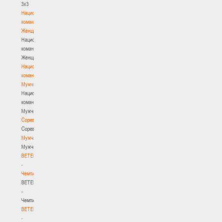
3х3
Национальная
команда.
Женщины
Национальная
команда.
Женщины
Национальная
команда.
Мужчины
Национальная
команда.
Мужчины
Соревнования
Соревнования
Мужчины
Мужчины
BETERA
-
Чемпионат
BETERA
-
Чемпионат
BETERA
-