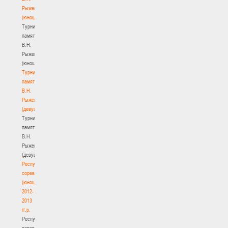
Рыженкова
(юноши)
Турнир
памяти
В.Н.
Рыженкова
(юноши)
Турнир
памяти
В.Н.
Рыженкова
(девушки)
Турнир
памяти
В.Н.
Рыженкова
(девушки)
Республиканские
соревнования
(юноши)
2012-
2013
гг.р.
Республиканские
соревнования