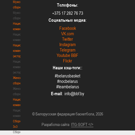
Мужские
Телефоны
:
сборные
+375 17 282 76 73
Мужские
сборные
Социальные медиа
:
Национальная
Facebook
команда
VK.com
Национальная
Twitter
команда
Instagram
Национальная
Telegram
команда
Youtube BBF
(история)
Flickr
Национальная
команда
Наши хэш-теги:
:
(история)
#belarusbasket
Женские
#nocbelarus
сборные
#teambelarus
Женские
E-mail
:
сборные
Национальная
команда
Национальная
© Белорусская федерация баскетбола, 2026
команда
Сборные
Разработка сайта
ITG-SOFT </>
3х3
Сборные