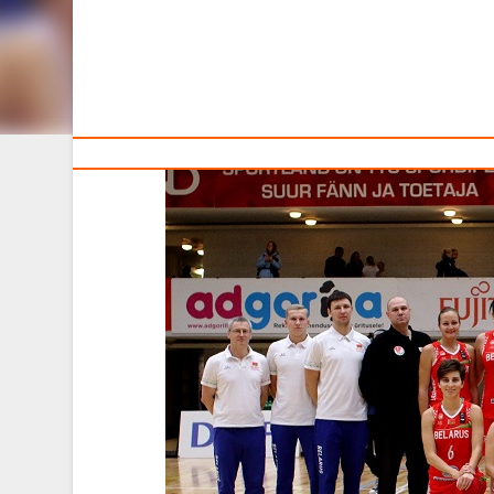
Тренерам
На основании рейтинга, составленного по итогам 
Беларуси попала в четвёртую корзину.