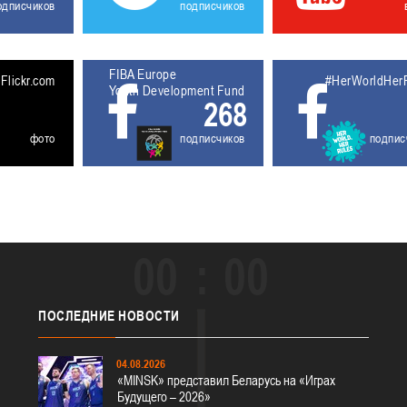
одписчиков
подписчиков
FIBA Europe
5611929
Flickr.com
#HerWorldHer
Youth Development Fund
268
фото
подписчиков
подпис
00
00
ПОСЛЕДНИЕ
НОВОСТИ
04.08.2026
«MINSK» представил Беларусь на «Играх
Будущего – 2026»