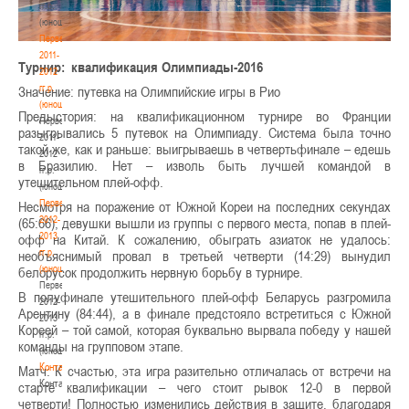
гг.р.
(юноши)
Первенство
2011-
Турнир: квалификация Олимпиады-2016
2012
гг.р.
Значение: путевка на Олимпийские игры в Рио
(юноши)
Предыстория: на квалификационном турнире во Франции
Первенство
разыгрывались 5 путевок на Олимпиаду. Система была точно
2011-
такой же, как и раньше: выигрываешь в четвертьфинале – едешь
2012
в Бразилию. Нет – изволь быть лучшей командой в
гг.р.
утешительном плей-офф.
(юноши)
Первенство
Несмотря на поражение от Южной Кореи на последних секундах
2012-
(65:66), девушки вышли из группы с первого места, попав в плей-
2013
офф на Китай. К сожалению, обыграть азиаток не удалось:
гг.р.
необъяснимый провал в третьей четверти (14:29) вынудил
(юноши)
белорусок продолжить нервную борьбу в турнире.
Первенство
В полуфинале утешительного плей-офф Беларусь разгромила
2012-
Арентину (84:44), а в финале предстояло встретиться с Южной
2013
Кореей – той самой, которая буквально вырвала победу у нашей
гг.р.
команды на групповом этапе.
(юноши)
Контакты
Матч: К счастью, эта игра разительно отличалась от встречи на
Контакты
старте квалификации – чего стоит рывок 12-0 в первой
четверти! Полностью изменились действия в защите, благодаря