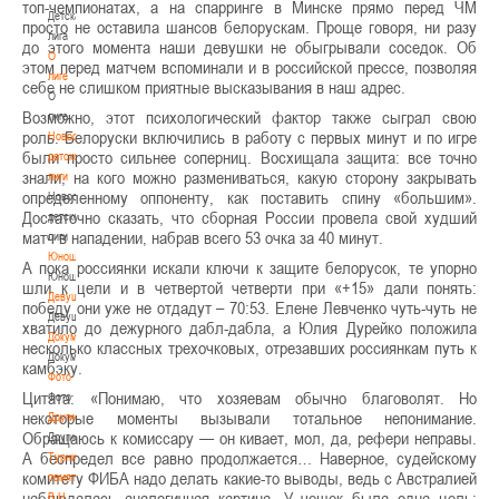
топ-чемпионатах, а на спарринге в Минске прямо перед ЧМ
Детская
просто не оставила шансов белорускам. Проще говоря, ни разу
лига
до этого момента наши девушки не обыгрывали соседок. Об
О
этом перед матчем вспоминали и в российской прессе, позволяя
лиге
себе не слишком приятные высказывания в наш адрес.
О
Возможно, этот психологический фактор также сыграл свою
лиге
роль. Белоруски включились в работу с первых минут и по игре
Новости
были просто сильнее соперниц. Восхищала защита: все точно
детской
знали, на кого можно размениваться, какую сторону закрывать
лиги
определенному оппоненту, как поставить спину «большим».
Новости
Достаточно сказать, что сборная России провела свой худший
детской
матч в нападении, набрав всего 53 очка за 40 минут.
лиги
Юноши
А пока россиянки искали ключи к защите белорусок, те упорно
Юноши
шли к цели и в четвертой четверти при «+15» дали понять:
Девушки
победу они уже не отдадут – 70:53. Елене Левченко чуть-чуть не
Девушки
хватило до дежурного дабл-дабла, а Юлия Дурейко положила
Документы
несколько классных трехочковых, отрезавших
россиянкам путь к
Документы
камбэку.
Фото
Цитата: «Понимаю, что хозяевам обычно благоволят. Но
Фото
некоторые моменты вызывали тотальное непонимание.
Другие
Обращаюсь к комиссару — он кивает, мол, да, рефери неправы.
Другие
А беспредел все равно продолжается… Наверное, судейскому
Турнир
комитету ФИБА надо делать какие-то выводы, ведь с Австралией
памяти
наблюдалась аналогичная картина. У чешек была одна цель:
В.Н.