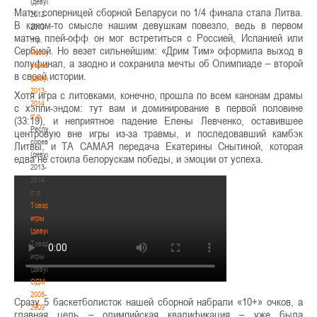
(девушки)
Матч: соперницей сборной Беларуси по 1/4 финала стала Литва.
2012-
В каком-то смысле нашим девушкам повезло, ведь в первом
2013
матче плей-офф он мог встретиться с Россией, Испанией или
гг.р.
Сербией. Но везет сильнейшим: «Дрим Тим» оформила выход в
Республиканские
полуфинал, а заодно и сохранила мечты об Олимпиаде – второй
соревнования
в своей истории.
(девушки)
2013-
Хотя игра с литовками, конечно, прошла по всем канонам драмы
2014
с хэппи-эндом: тут вам и доминирование в первой половине
гг.р.
(33:19), и неприятное падение Елены Левченко, оставившее
Республиканские
центровую вне игры из-за травмы, и последовавший камбэк
соревнования
Литвы, и ТА САМАЯ передача Екатерины Снытиной, которая
(девушки)
едва не стоила белорускам победы, и эмоции от успеха.
2013-
2014
гг.р.
Товарищеские
игры
(девушки)
Товарищеские
игры
(девушки)
ОДМ
2008-
Сразу 5 баскетболисток нашей сборной набрали «10+» очков, а
2009
главная цель – олимпийская квалификация – уже была