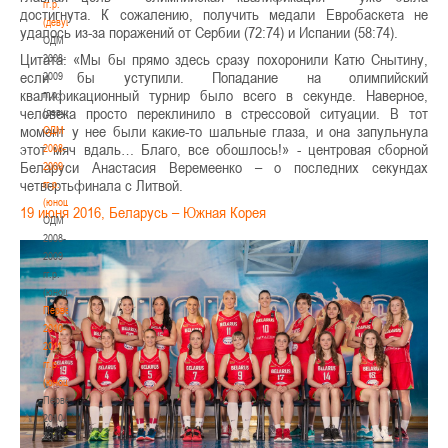
гг.р.
достигнута. К сожалению, получить медали Евробаскета не
(девушки)
удалось из-за поражений от Сербии (72:74) и Испании (58:74).
ОДМ
Цитата: «Мы бы прямо здесь сразу похоронили Катю Снытину,
2008-
если бы уступили. Попадание на олимпийский
2009
квалификационный турнир было всего в секунде. Наверное,
гг.р.
человека просто переклинило в стрессовой ситуации. В тот
(девушки)
момент у нее были какие-то шальные глаза, и она запульнула
ОДМ
этот мяч вдаль… Благо, все обошлось!» - центровая сборной
2008-
Беларуси Анастасия Веремеенко – о последних секундах
2009
четвертьфинала с Литвой.
гг.р.
(юноши)
19 июня 2016, Беларусь – Южная Корея
ОДМ
2008-
2009
гг.р.
(юноши)
Первенство
2010-
2011
гг.р.
(юноши)
Первенство
2010-
2011