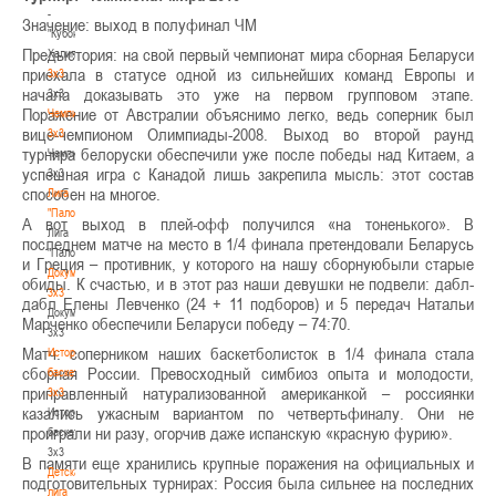
-
Значение: выход в полуфинал ЧМ
"Кубок
Предыстория: на свой первый чемпионат мира сборная Беларуси
Халипского"
приехала в статусе одной из сильнейших команд Европы и
3x3
начала доказывать это уже на первом групповом этапе.
3x3
Поражение от Австралии объяснимо легко, ведь соперник был
Чемпионат
вице-чемпионом Олимпиады-2008. Выход во второй раунд
3х3
турнира белоруски обеспечили уже после победы над Китаем, а
Чемпионат
успешная игра с Канадой лишь закрепила мысль: этот состав
3х3
способен на многое.
Лига
"Палова"
А вот выход в плей-офф получился «на тоненького». В
Лига
последнем матче на место в 1/4 финала претендовали Беларусь
"Палова"
и Греция – противник, у которого на нашу сборнуюбыли старые
Документы
обиды. К счастью, и в этот раз наши девушки не подвели: дабл-
3х3
дабл Елены Левченко (24 + 11 подборов) и 5 передач Натальи
Документы
Марченко обеспечили Беларуси победу – 74:70.
3х3
Матч: соперником наших баскетболисток в 1/4 финала стала
История
сборная России. Превосходный симбиоз опыта и молодости,
баскетбола
приправленный натурализованной американкой – россиянки
3х3
казались ужасным вариантом по четвертьфиналу. Они не
История
проиграли ни разу, огорчив даже испанскую «красную фурию».
баскетбола
3х3
В памяти еще хранились крупные поражения на официальных и
Детская
подготовительных турнирах: Россия была сильнее на последних
лига