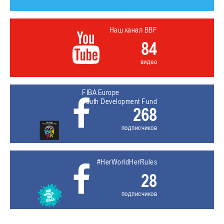
Наш канал BBF
84
видео
FIBA Europe
Youth Development Fund
268
подписчиков
#HerWorldHerRules
28
подписчиков