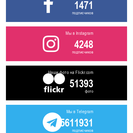
1471
подписчиков
Мы в Instagram
4248
подписчиков
Наши фото на Flickr.com
51393
фото
Мы в Telegram
5611931
подписчиков