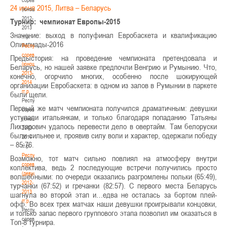
24 июня 2015, Литва – Беларусь
(юноши)
2012-
Турнир: чемпионат Европы-2015
2013
Значение: выход в полуфинал Евробаскета и квалификацию
гг.р.
Олимпиады-2016
Республиканские
соревнования
Предыстория: на проведение чемпионата претендовала и
(юноши)
Беларусь, но нашей заявке предпочли Венгрию и Румынию. Что,
2013-
конечно, огорчило многих, особенно после шокирующей
2014
организации Евробаскета: в одном из залов в Румынии в паркете
гг.р.
были щели.
Республиканские
Первый же матч чемпионата получился драматичным: девушки
соревнования
уступали итальянкам, и только благодаря попаданию Татьяны
(юноши)
Лихтарович удалось перевести дело в овертайм. Там белоруски
2013-
были сильнее и, проявив силу воли и характер, одержали победу
2014
– 85:76.
гг.р.
Республиканские
Возможно, тот матч сильно повлиял на атмосферу внутри
соревнования
коллектива, ведь 2 последующие встречи получились просто
(девушки)
волшебными: по очереди оказались разгромлены польки (65:49),
2012-
турчанки (67:52) и гречанки (82:57). С первого места Беларусь
2013
шагнула во второй этап и…едва не осталась за бортом плей-
гг.р.
офф. Во всех трех матчах наши девушки проигрывали концовки,
Республиканские
и только запас первого группового этапа позволил им оказаться в
соревнования
Топ-8 турнира.