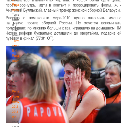
переть вовнутрь, идти в контакт и провоцировать фолы…», -
Рыженкова
Анатолий Буяльский, главный тренер женской сборной Беларуси.
(юноши)
Турнир
Рассказ о чемпионате мира-2010 нужно закончить именно
памяти
на матче против сборной России. Не хочется вспоминать
В.Н.
полуфинал: по мнению большинства, игравшую на домашнем ЧМ
Рыженкова
Чехию рефери буквально дотащили до овертайма, подарив ей
(юноши)
путевку в финал (77:81 ОТ).
Турнир
памяти
В.Н.
Рыженкова
(девушки)
Турнир
памяти
В.Н.
Рыженкова
(девушки)
Республиканские
соревнования
(юноши)
2012-
2013
гг.р.
Республиканские
соревнования