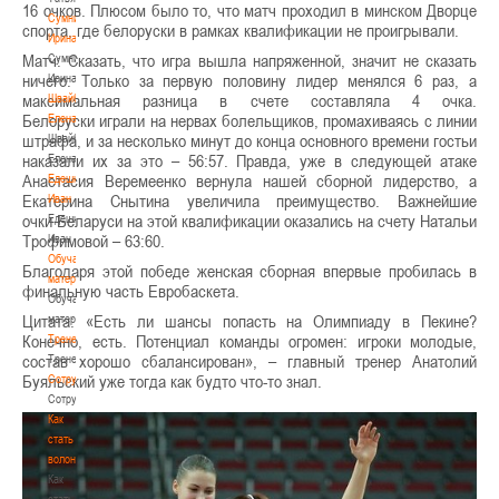
16 очков. Плюсом было то, что матч проходил в минском Дворце
Сумникова
спорта, где белоруски в рамках квалификации не проигрывали.
Ирина
Матч: Сказать, что игра вышла напряженной, значит не сказать
Сумникова
ничего. Только за первую половину лидер менялся 6 раз, а
Ирина
максимальная разница в счете составляла 4 очка.
Швайбович
Белоруски играли на нервах болельщиков, промахиваясь с линии
Елена
штрафа, и за несколько минут до конца основного времени гостьи
Швайбович
наказали их за это – 56:57. Правда, уже в следующей атаке
Елена
Анастасия Веремеенко вернула нашей сборной лидерство, а
Едешко
Екатерина Снытина увеличила преимущество. Важнейшие
Иван
очки Беларуси на этой квалификации оказались на счету Натальи
Едешко
Трофимовой – 63:60.
Иван
Обучающие
Благодаря этой победе женская сборная впервые пробилась в
материалы
финальную часть Евробаскета.
Обучающие
Цитата: «Есть ли шансы попасть на Олимпиаду в Пекине?
материалы
Конечно, есть. Потенциал команды огромен: игроки молодые,
Тренерам
состав хорошо сбалансирован», – главный тренер Анатолий
Тренерам
Буяльский уже тогда как будто что-то знал.
Сотрудничество
Сотрудничество
Как
стать
волонтером
Как
стать