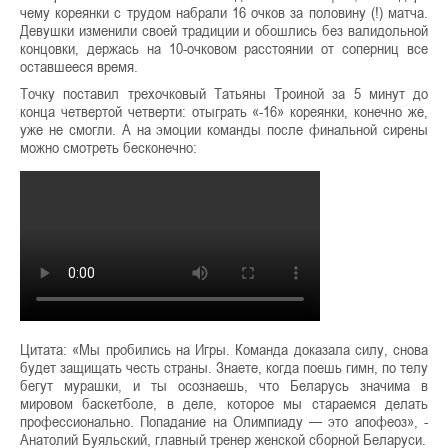
чему кореянки с трудом набрали 16 очков за половину (!) матча.
Девушки изменили своей традиции и обошлись без валидольной
концовки, держась на 10-очковом расстоянии от соперниц все
оставшееся время.
Точку поставил трехочковый Татьяны Троиной за 5 минут до
конца четвертой четверти: отыграть «-16» кореянки, конечно же,
уже не смогли. А на эмоции команды после финальной сирены
можно смотреть бесконечно:
Цитата: «Мы пробились на Игры. Команда доказала силу, снова
будет защищать честь страны. Знаете, когда поешь гимн, по телу
бегут мурашки, и ты осознаешь, что Беларусь зн
ачима в
мировом баскетболе, в деле, которое мы стараемся делать
профессионально. Попадание на Олимпиаду — это апофеоз», -
Анатолий Буяльский, главный тренер женской сборной Беларуси.