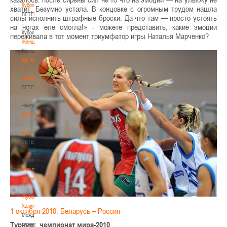
Кубок
хватит. Безумно устала. В концовке с огромным трудом нашла
BETERA
силы исполнить штрафные броски. Да что там — просто устоять
-
на ногах еле смогла!» - можете представить, какие эмоции
Кубок
переживала в тот момент триумфатор игры Наталья Марченко?
Женщины
Женщины
BETERA
-
Чемпионат
BETERA
-
Чемпионат
BETERA
-
Кубок
BETERA
-
Кубок
Международный
турнир
-
"Кубок
Халипского"
1 октября 2010, Беларусь – Россия
Международный
Турнир: чемпионат мира-2010
турнир