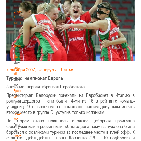
волонтером
Спонсоры
и
партнеры
Спонсоры
и
партнеры
Школы
Школы
Минск
Минск
Минская
7 октября 2007, Беларусь – Латвия
обл
Турнир: чемпионат Европы
Минская
обл
Значение: первая «бронза» Евробаскета
Брестская
Предыстория: Белоруски приехали на Евробаскет в Италию в
обл
роли андердогов – они были 14-ми из 16 в рейтинге команд-
Брестская
участниц. Что, впрочем, не помешало нашим девушкам занять
обл
второе место в группе D, уступив только испанкам.
Гродненская
обл
На втором этапе пришлось сложнее: ,сборная проиграла
Гродненская
француженкам и россиянкам, «благодаря» чему вынуждена была
обл
бороться с хозяйками турнира за последнее место в плей-офф. К
Витебская
счастью, дабл-даблы Елены Левченко (18 + 10 подборов) и