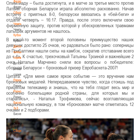
Федерация
Олимпиаду – была достигнута, и в матче за третье место против
Федерация
Латвии сборная Беларуси играла абсолютно раскованно. Начав
Сборные
встречу с приятных 8-0, белоруски ввязались в «бей-беги» и
Сборные
отдали четверть – 16:17. Правда, после этого включили свою
Чемпионат
фирменную защиту, против которой у обескровленных травмами
Чемпионат
латышек аргументов не нашлось.
Кубок
В какой-то момент второй половины преимущество наших
Кубок
девушек достигло 25 очков, но радоваться было рано: соперницы
Детско-
из Прибалтики нашли силы на камбэк, сократив отставание всего
юношеские
до «-4». К счастью, трехочковый Татьяны Троиной и важнейшие 2
соревнования
очка Натальи Марченко сняли все вопросы о победителе:
Детско-
сборная Беларуси – бронзовый призер Евробаскета-2007!
юношеские
соревнования
Цитата: «Для меня самое яркое событие — это вручение нам
Еврокубки
бронзовых медалей. Непередаваемое чувство, когда стоишь под
Еврокубки
прицелом телекамер и знаешь, что на тебя глядит весь мир и
Разное
особенно болельщики родной страны, для которых мы и
Разное
старались», - Наталья Трофимова, сейчас возглавляющая
Баскетбол
национальную команду, в том «бронзовом» матче отметилась 12
3х3
очками и 2 подборами.
Баскетбол
3х3
Лого[modid=121]
Сборные
Сборные