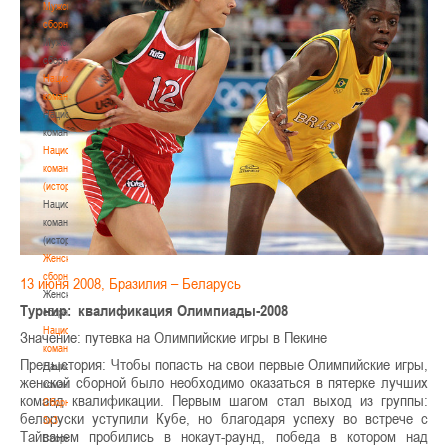
Мужские
сборные
Мужские
сборные
Национальная
команда
Национальная
команда
Национальная
команда
(история)
Национальная
команда
(история)
Женские
сборные
13 июня 2008, Бразилия – Беларусь
Женские
Турнир: квалификация Олимпиады-2008
сборные
Национальная
Значение: путевка на Олимпийские игры в Пекине
команда
Предыстория: Чтобы попасть на свои первые Олимпийские игры,
Национальная
женской сборной было необходимо оказаться в пятерке лучших
команда
команд квалификации. Первым шагом стал выход из группы:
Сборные
белоруски уступили Кубе, но благодаря успеху во встрече с
3х3
Тайванем пробились в нокаут-раунд, победа в котором над
Сборные