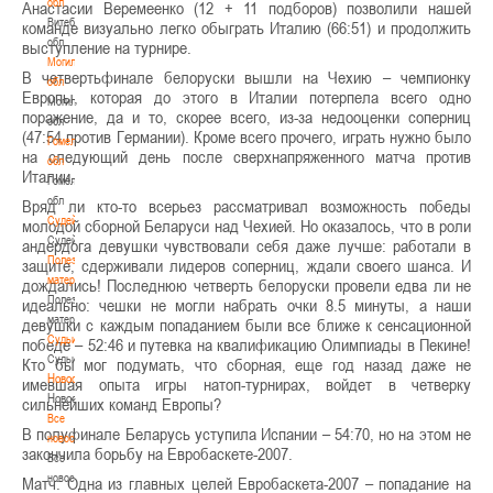
обл
Анастасии Веремеенко (12 + 11 подборов) позволили нашей
Витебская
команде визуально легко обыграть Италию (66:51) и продолжить
обл
выступление на турнире.
Могилевская
В четвертьфинале белоруски вышли на Чехию – чемпионку
обл
Европы, которая до этого в Италии потерпела всего одно
Могилевская
поражение, да и то, скорее всего, из-за недооценки соперниц
обл
(47:54 против Германии). Кроме всего прочего, играть нужно было
Гомельская
на следующий день после сверхнапряженного матча против
обл
Италии.
Гомельская
обл
Вряд ли кто-то всерьез рассматривал возможность победы
Судейство
молодой сборной Беларуси над Чехией. Но оказалось, что в роли
Судейство
андердога девушки чувствовали себя даже лучше: работали в
Полезные
защите, сдерживали лидеров соперниц, ждали своего шанса. И
материалы
дождались! Последнюю четверть белоруски провели едва ли не
Полезные
идеально: чешки не могли набрать очки 8.5 минуты, а наши
материалы
девушки с каждым попаданием были все ближе к сенсационной
Судьи
победе – 52:46 и путевка на квалификацию Олимпиады в Пекине!
Судьи
Кто бы мог подумать, что сборная, еще год назад даже не
Новости
имевшая опыта игры натоп-турнирах, войдет в четверку
Новости
сильнейших команд Европы?
Все
В полуфинале Беларусь уступила Испании – 54:70, но на этом не
новости
закончила борьбу на Евробаскете-2007.
Все
новости
Матч: Одна из главных целей Евробаскета-2007 – попадание на