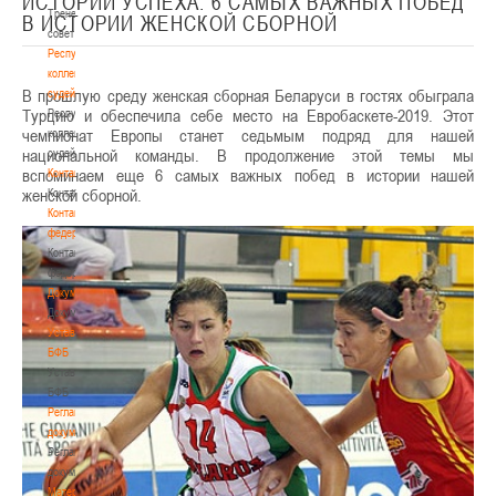
ИСТОРИИ УСПЕХА. 6 САМЫХ ВАЖНЫХ ПОБЕД
Тренерский
В ИСТОРИИ ЖЕНСКОЙ СБОРНОЙ
совет
Республиканская
коллегия
В прошлую среду женская сборная Беларуси в гостях обыграла
судей
Турцию и обеспечила себе место на Евробаскете-2019. Этот
Республиканская
чемпионат Европы станет седьмым подряд для нашей
коллегия
национальной команды. В продолжение этой темы мы
судей
вспоминаем еще 6 самых важных побед в истории нашей
Контакты
женской сборной.
Контакты
Контакты
федерации
Контакты
федерации
Документы
Документы
Устав
БФБ
Устав
БФБ
Регламентирующие
документы
Регламентирующие
документы
Материалы