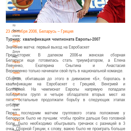
по
баскетбольной
статистике
Материалы
по
23 сентября 2006, Беларусь – Греция
баскетбольной
статистике
Турнир: квалификация чемпионата Европы-2007
Документы
Значение матча: первый выход на Евробаскет
РКС
Документы
Предыстория: В далеком 2006-м женская сборная
РКС
Беларуси еще готовилась стать триумфатором, а Елена
Положение
Левченко, Екатерина Снытина и Анастасия
о
Веремеенко только начинали сво
й путь в национальной команде.
переходах
Сборная, обитавшая до этого в дивизионе «Б», боролась в
Положение
квалификации на Евробаскет с Грецией, Венгрией и
о
Болгарией. На чемпионат Европы напрямую попадали
переходах
победители групп и четыре обладателя вторых мест из
Наши
пяти, остальные продолжали борьбу в следующих этапах
чемпионы
отбора.
Наши
чемпионы
Перед последним матчем группового этапа положение у
Белошапко
белорусок было не лучшим: чтобы пройти дальше без головной
Татьяна
боли, было необходимо обыгрывать гречанок с разницей в 3
Белошапко
очка. Сборной Греции, к слову, важно было не проиграть больше
Татьяна