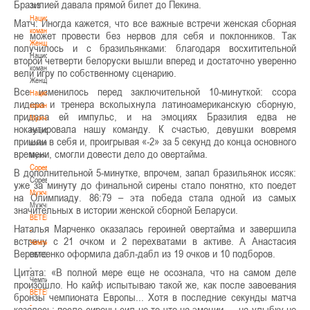
Бразилией давала прямой билет до Пекина.
3х3
Национальная
Матч: Иногда кажется, что все важные встречи женская сборная
команда.
не может провести без нервов для себя и поклонников. Так
Женщины
получилось и с бразильянками: благодаря восхитительной
Национальная
второй четверти белоруски вышли вперед и достаточно уверенно
команда.
вели игру по собственному сценарию.
Женщины
Все изменилось перед заключительной 10-минуткой: ссора
Национальная
лидера и тренера всколыхнула латиноамериканскую сборную,
команда.
придала ей импульс, и на эмоциях Бразилия едва не
Мужчины
нокаутировала нашу команду. К счастью, девушки вовремя
Национальная
пришли в себя и, проигрывая «-2» за 5 секунд до конца основного
команда.
времени, смогли довести дело до овертайма.
Мужчины
Соревнования
В дополнительной 5-минутке, впрочем, запал бразильянок иссяк:
Соревнования
уже за минуту до финальной сирены стало понятно, кто поедет
Мужчины
на Олимпиаду. 86:79 – эта победа стала одной из самых
Мужчины
значительных в истории женской сборной Беларуси.
BETERA
Наталья Марченко оказалась героиней овертайма и завершила
-
встречу с 21 очком и 2 перехватами в активе. А Анастасия
Чемпионат
Веремеенко оформила дабл-дабл из 19 очков и 10 подборов.
BETERA
-
Цитата: «В полной мере еще не осознала, что на самом деле
Чемпионат
произошло. Но кайф испытываю такой же, как после завоевания
BETERA
бронзы чемпионата Европы... Хотя в последние секунды матча
-
казалось: после сирены сил не то что на эмоции — на улыбку не