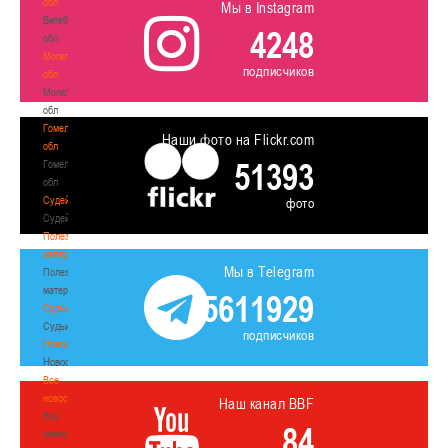
обл
Мы в Instagram
Витебская
4248
обл
Могилевская
подписчиков
обл
Могилевская
обл
Гомельская
Наши фото на Flickr.com
обл
51393
Гомельская
обл
Судейство
фото
Судейство
Полезные
материалы
Мы в Telegram
Полезные
материалы
5611929
Судьи
Судьи
подписчиков
Новости
Новости
Все
новости
Наш канал BBF
Все
84
новости