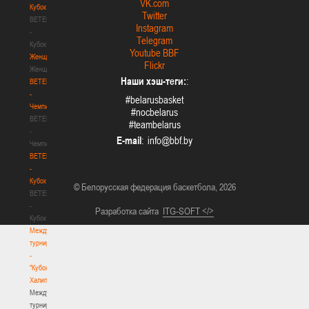
VK.com
Кубок
Twitter
BETERA
Instagram
-
Telegram
Кубок
Youtube BBF
Женщины
Flickr
Женщины
Наши хэш-теги:
:
BETERA
-
#belarusbasket
Чемпионат
#nocbelarus
BETERA
#teambelarus
-
E-mail
:
Чемпионат
BETERA
-
Кубок
© Белорусская федерация баскетбола, 2026
BETERA
-
Разработка сайта
ITG-SOFT </>
Кубок
Международный
турнир
-
"Кубок
Халипского"
Международный
турнир