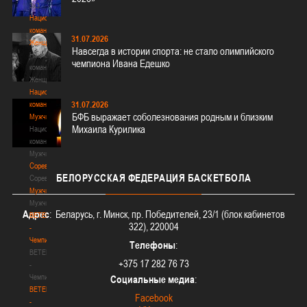
3х3
Национальная
команда.
31.07.2026
Женщины
Навсегда в истории спорта: не стало олимпийского
Национальная
чемпиона Ивана Едешко
команда.
Женщины
Национальная
31.07.2026
команда.
БФБ выражает соболезнования родным и близким
Мужчины
Михаила Курилика
Национальная
команда.
Мужчины
Соревнования
БЕЛОРУССКАЯ
ФЕДЕРАЦИЯ БАСКЕТБОЛА
Соревнования
Мужчины
Мужчины
Адрес
: Беларусь, г. Минск, пр. Победителей, 23/1 (блок кабинетов
BETERA
322), 220004
-
Чемпионат
Телефоны
:
BETERA
+375 17 282 76 73
-
Чемпионат
Социальные медиа
:
BETERA
Facebook
-