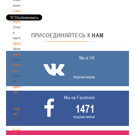
волонтером
Спонсоры
и
партнеры
Спонсоры
и
ПРИСОЕДИНЯЙТЕСЬ
К
НАМ
партнеры
Школы
Школы
Минск
Мы в VK
Минск
Минская
обл
Минская
подписчиков
обл
Брестская
обл
Мы на Facebook
Брестская
обл
1471
Гродненская
обл
подписчиков
Гродненская
обл
Витебская