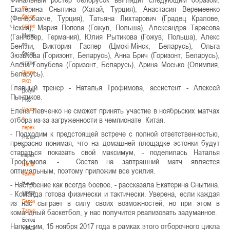
по
Екатерина Снытина (Хатай, Турция), Анастасия Веремеенко
баскетбольной
(Фенербахче, Турция), Татьяна Лихтарович (Градец Кралове,
статистике
Чехия), Мария Попова (Гожув, Польша), Александра Тарасова
Материалы
(Ганновер, Германия), Юлия Рытикова (Гожув, Польша), Алекс
по
Бентли, Виктория Гаспер (Цмокi-Мiнск, Беларусь), Ольга
баскетбольной
Зюзькова (Горизонт, Беларусь), Анна Брич (Горизонт, Беларусь),
статистике
Алёна Голубева (Горизонт, Беларусь), Арина Мосько (Олимпия,
Документы
Беларусь).
РКС
Главный тренер - Наталья Трофимова, ассистент - Алексей
Документы
Пынтиков.
РКС
Положение
Елена Левченко не сможет принять участие в ноябрьских матчах
о
отбора из-за загруженности в чемпионате Китая.
переходах
- Подходим к предстоящей встрече с полной ответственностью,
Положение
прекрасно понимая, что на домашней площадке эстонки будут
о
стараться показать свой максимум, - поделилась Наталья
переходах
Трофимова. - Состав на завтрашний матч является
Наши
оптимальным, поэтому приложим все усилия.
чемпионы
Наши
- Настроение как всегда боевое, - рассказала Екатерина Снытина.
чемпионы
- Команда готова физически и тактически. Уверена, если каждая
Белошапко
из нас сыграет в силу своих возможностей, но при этом в
Татьяна
командный баскетбол, у нас получится реализовать задуманное.
Белошапко
Напомним, 15 ноября 2017 года в рамках этого отборочного цикла
Татьяна