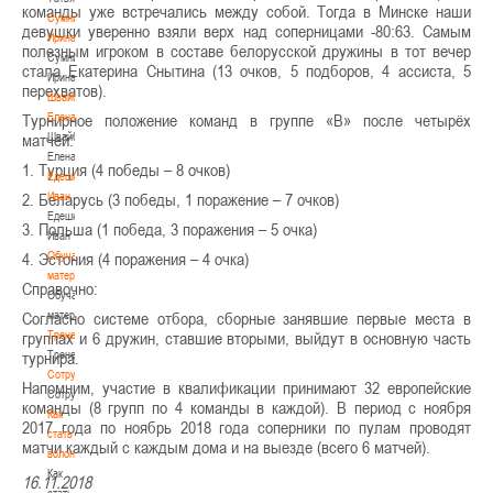
команды уже встречались между собой. Тогда в Минске наши
Сумникова
девушки уверенно взяли верх над соперницами -80:63. Самым
Ирина
полезным игроком в составе белорусской дружины в тот вечер
Сумникова
стала Екатерина Снытина (13 очков, 5 подборов, 4 ассиста, 5
Ирина
перехватов).
Швайбович
Елена
Турнирное положение команд в группе «В» после четырёх
Швайбович
матчей:
Елена
1. Турция (4 победы – 8 очков)
Едешко
Иван
2. Беларусь (3 победы, 1 поражение – 7 очков)
Едешко
3. Польша (1 победа, 3 поражения – 5 очка)
Иван
Обучающие
4. Эстония (4 поражения – 4 очка)
материалы
Справочно:
Обучающие
материалы
Согласно системе отбора, сборные занявшие первые места в
Тренерам
группах и 6 дружин, ставшие вторыми, выйдут в основную часть
Тренерам
турнира.
Сотрудничество
Напомним, участие в квалификации принимают 32 европейские
Сотрудничество
команды (8 групп по 4 команды в каждой). В период с ноября
Как
2017 года по ноябрь 2018 года соперники по пулам проводят
стать
матчи каждый с каждым дома и на выезде (всего 6 матчей).
волонтером
Как
16.11.2018
стать