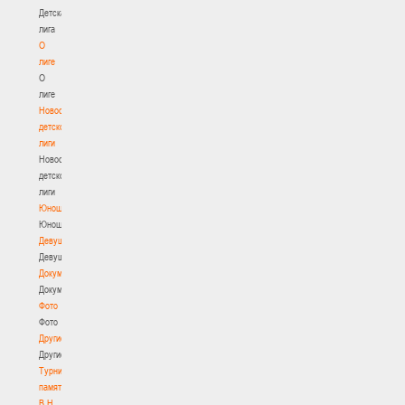
Детская
лига
О
лиге
О
лиге
Новости
детской
лиги
Новости
детской
лиги
Юноши
Юноши
Девушки
Девушки
Документы
Документы
Фото
Фото
Другие
Другие
Турнир
памяти
В.Н.