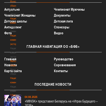
Мужские
сборные
Актуально
Чемпионат Мужчины
Мужские
сборные
Чемпионат Женщины
Документы
Национальная
Детские школы
Детская лига
команда
Антидопинг
Спонсоры
Национальная
команда
Фото
Видео
Национальная
команда
(история)
ГЛАВНАЯ
НАВИГАЦИЯ ОО «БФБ»
Национальная
команда
(история)
Главная
Руководство
Женские
Новости
Соревнования
сборные
Женские
Карта сайта
Контакты
сборные
Национальная
команда
ПОСЛЕДНИЕ
НОВОСТИ
Национальная
команда
Сборные
04.08.2026
3х3
«MINSK» представил Беларусь на «Играх Будущего –
Сборные
2026»