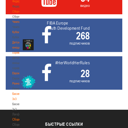
Федерация
видео
Федерация
Сборные
Сборные
Чемпионат
FIBA Europe
Чемпионат
Youth Development Fund
268
Кубок
Кубок
Детско-
подписчиков
юношеские
соревнования
Детско-
#HerWorldHerRules
юношеские
соревнования
28
Еврокубки
Еврокубки
подписчиков
Разное
Разное
Баскетбол
3х3
Баскетбол
3х3
Лого[modid=121]
Сборные
БЫСТРЫЕ
ССЫЛКИ
Сборные