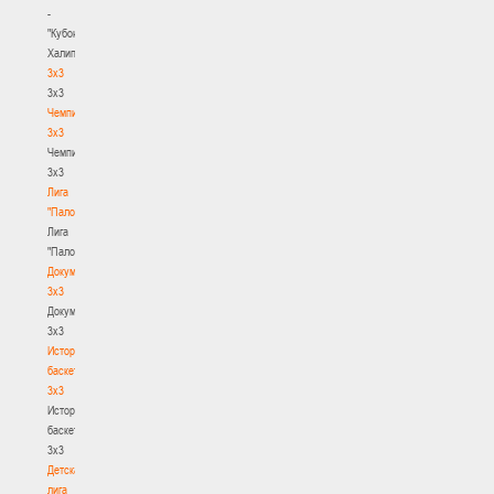
-
"Кубок
Халипского"
3x3
3x3
Чемпионат
3х3
Чемпионат
3х3
Лига
"Палова"
Лига
"Палова"
Документы
3х3
Документы
3х3
История
баскетбола
3х3
История
баскетбола
3х3
Детская
лига