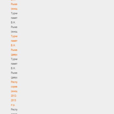
Рыженкова
(юноши)
Турнир
памяти
В.Н.
Рыженкова
(юноши)
Турнир
памяти
В.Н.
Рыженкова
(девушки)
Турнир
памяти
В.Н.
Рыженкова
(девушки)
Республиканские
соревнования
(юноши)
2012-
2013
гг.р.
Республиканские
соревнования