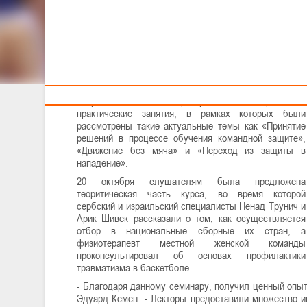
Тренерам
Участие в международном семинаре приняли два
белорусских тренера - Виктория Дацун и Эдуард
Кемен.
В первый день мероприятия, 19 октября, в
современном зале «Tоp Sport School» проходили
практические занятия, в рамках которых были
рассмотрены такие актуальные темы как «Принятие
решений в процессе обучения командной защите»,
«Движение без мяча» и «Переход из защиты в
нападение».
20 октября слушателям была предложена
теоритическая часть курса, во время которой
сербский и израильский специалисты Ненад Трунич и
Арик Шивек рассказали о том, как осуществляется
отбор в национальные сборные их стран, а
физиотерапевт местной женской команды
проконсультировал об основах профилактики
травматизма в баскетболе.
- Благодаря данному семинару, получил ценный опыт,
Эдуард Кемен. - Лекторы предоставили множество 