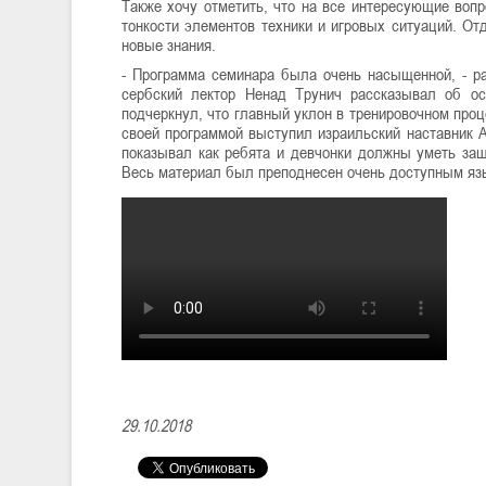
Также хочу отметить, что на все интересующие воп
тонкости элементов техники и игровых ситуаций. О
новые знания.
- Программа семинара была очень насыщенной, - ра
сербский лектор Ненад Трунич рассказывал об о
подчеркнул, что главный уклон в тренировочном про
своей программой выступил израильский наставник А
показывал как ребята и девчонки должны уметь защ
Весь материал был преподнесен очень доступным язы
29.10.2018