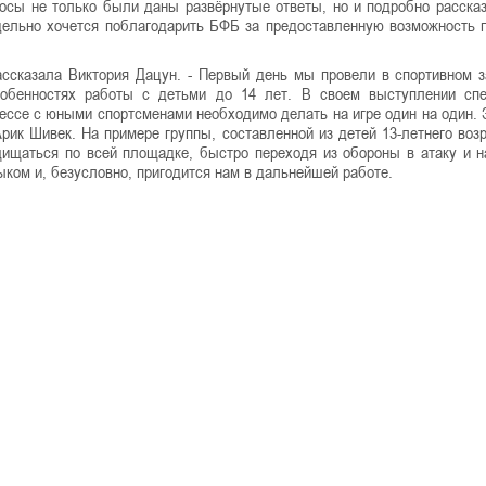
росы не только были даны развёрнутые ответы, но и подробно расска
тдельно хочется поблагодарить БФБ за предоставленную возможность 
ссказала Виктория Дацун. - Первый день мы провели в спортивном з
собенностях работы с детьми до 14 лет. В своем выступлении сп
цессе с юными спортсменами необходимо делать на игре один на один. 
рик Шивек. На примере группы, составленной из детей 13-летнего возр
ищаться по всей площадке, быстро переходя из обороны в атаку и н
ком и, безусловно, пригодится нам в дальнейшей работе.