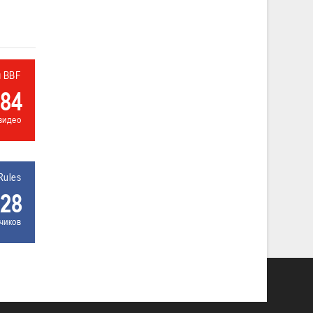
л BBF
84
видео
Rules
28
чиков