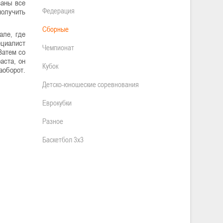
заны все
Федерация
получить
Сборные
але, где
ециалист
Чемпионат
Затем со
аста, он
Кубок
аоборот.
Детско-юношеские соревнования
Еврокубки
Разное
Баскетбол 3х3