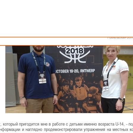
Как стать волонтером
Минск
Спонсоры и партнеры
Минская обл
Брестская обл
Гродненская об
Витебская обл
Могилевская об
Гомельская обл
 который пригодится мне в работе с детьми именно возраста U-14, - п
информации и наглядно продемонстрировали упражнения на местных к