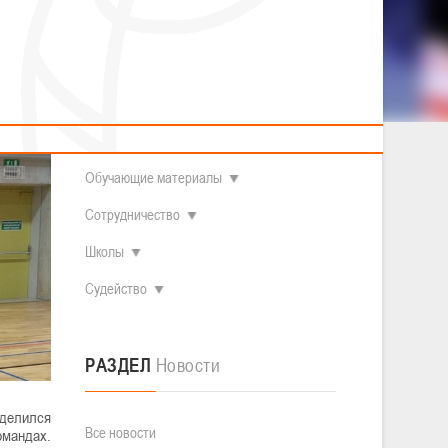
2014 гг.р.
Полезные материалы
Товарищеские игры (девушки)
О федерации
Судьи
ОДМ 2008-2009 гг.р. (девушки)
ОДМ 2008-2009 гг.р. (юноши)
Контакты
л
Первенство 2010-2011 гг.р. (юноши)
Первенство 2011-2012 гг.р. (юноши)
Документы
л
Первенство 2012-2013 гг.р. (юноши)
Наши чемпионы
Обучающие материалы
Сотрудничество
Школы
Судейство
РАЗДЕЛ
Новости
оделился
Все новости
омандах.