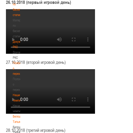
26.10.2018 (первый игровой день)
по
баскетбольной
статистике
Материалы
по
баскетбольной
статистике
Документы
РКС
Документы
РКС
27.10.2018 (второй игровой день)
Положение
о
переходах
Положение
о
переходах
Наши
чемпионы
Наши
чемпионы
Белошапко
Татьяна
Белошапко
28.10.2018 (третий игровой день)
Татьяна