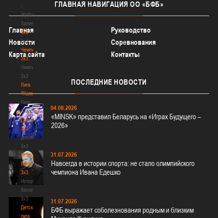
ГЛАВНАЯ
НАВИГАЦИЯ ОО «БФБ»
-
"Кубок
Халипского"
Главная
Руководство
3x3
3x3
Новости
Соревнования
Чемпионат
Карта сайта
Контакты
3х3
Чемпионат
3х3
ПОСЛЕДНИЕ
НОВОСТИ
Лига
"Палова"
Лига
04.08.2026
"Палова"
«MINSK» представил Беларусь на «Играх Будущего –
Документы
2026»
3х3
Документы
3х3
31.07.2026
История
Навсегда в истории спорта: не стало олимпийского
баскетбола
чемпиона Ивана Едешко
3х3
История
баскетбола
3х3
31.07.2026
Детская
БФБ выражает соболезнования родным и близким
лига