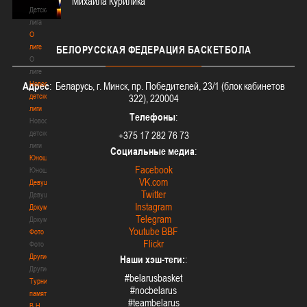
Михаила Курилика
Детская
лига
О
лиге
БЕЛОРУССКАЯ
ФЕДЕРАЦИЯ БАСКЕТБОЛА
О
лиге
Новости
Адрес
: Беларусь, г. Минск, пр. Победителей, 23/1 (блок кабинетов
детской
322), 220004
лиги
Телефоны
:
Новости
детской
+375 17 282 76 73
лиги
Социальные медиа
:
Юноши
Facebook
Юноши
VK.com
Девушки
Twitter
Девушки
Instagram
Документы
Telegram
Документы
Youtube BBF
Фото
Flickr
Фото
Другие
Наши хэш-теги:
:
Другие
#belarusbasket
Турнир
#nocbelarus
памяти
#teambelarus
В.Н.