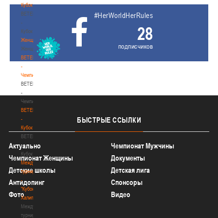
Кубок
BETERA
#HerWorldHerRules
-
28
Кубок
Женщины
подписчиков
Женщины
BETERA
-
Чемпионат
BETERA
-
Чемпионат
BETERA
-
БЫСТРЫЕ
ССЫЛКИ
Кубок
BETERA
Актуально
Чемпионат Мужчины
-
Кубок
Чемпионат Женщины
Документы
Международный
Детские школы
Детская лига
турнир
-
Антидопинг
Спонсоры
"Кубок
Фото
Видео
Халипского"
Международный
турнир