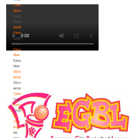
Сумникова
Ирина
Сумникова
Ирина
Швайбович
Елена
Швайбович
Елена
Едешко
Иван
Едешко
Иван
Обучающие
материалы
Обучающие
материалы
Тренерам
Тренерам
Сотрудничество
Сотрудничество
Как
стать
волонтером
Как
стать