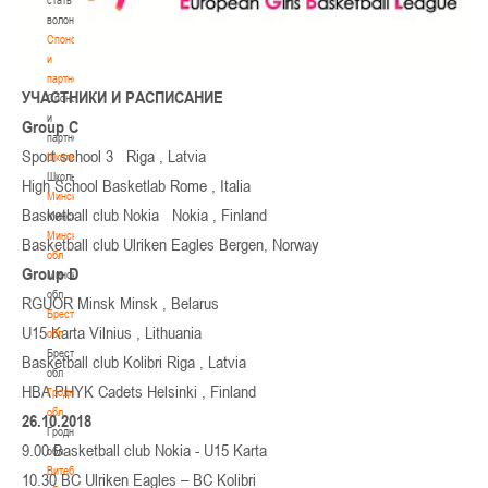
волонтером
Спонсоры
и
партнеры
УЧАСТНИКИ И РАСПИСАНИЕ
Спонсоры
и
Group C
партнеры
Sport school 3 Riga , Latvia
Школы
Школы
High School Basketlab Rome , Italia
Минск
Basketball club Nokia Nokia , Finland
Минск
Минская
Basketball club Ulriken Eagles Bergen, Norway
обл
Group D
Минская
обл
RGUOR Minsk Minsk , Belarus
Брестская
U15 Karta Vilnius , Lithuania
обл
Брестская
Basketball club Kolibri Riga , Latvia
обл
HBA PHYK Cadets Helsinki , Finland
Гродненская
обл
26.10.2018
Гродненская
9.00 Basketball club Nokia - U15 Karta
обл
Витебская
10.30 BC Ulriken Eagles – BC Kolibri