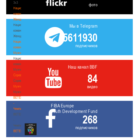
3х3
фото
Национальная
команда.
Женщины
Национальная
Мы в Telegram
команда.
5611930
Женщины
Национальная
подписчиков
команда.
Мужчины
Национальная
команда.
Наш канал BBF
Мужчины
84
Соревнования
Соревнования
видео
Мужчины
Мужчины
BETERA
-
FIBA Europe
Чемпионат
Youth Development Fund
BETERA
268
-
Чемпионат
подписчиков
BETERA
-