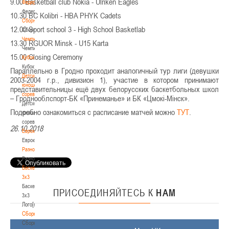
9.00 Basketball club Nokia - Ulriken Eagles
Федерация
Федерация
10.30 BC Kolibri - HBA PHYK Cadets
Сборные
12.00 Sport school 3 - High School Basketlab
Сборные
Чемпионат
13.30 RGUOR Minsk - U15 Karta
Чемпионат
15.00 Closing Ceremony
Кубок
Кубок
Параллельно в Гродно проходит аналогичный тур лиги (девушки
Детско-
2003-2004 г.р., дивизион 1), участие в котором принимают
юношеские
представительницы ещё двух белорусских баскетбольных школ
соревнования
– Гроднооблспорт-БК «Принеманье» и БК «Цмокi-Мiнск».
Детско-
Подробно ознакомиться с расписание матчей можно
ТУТ
.
юношеские
соревнования
26.10.2018
Еврокубки
Еврокубки
Разное
Разное
Баскетбол
3х3
Баскетбол
ПРИСОЕДИНЯЙТЕСЬ
К
НАМ
3х3
Лого[modid=121]
Сборные
Сборные