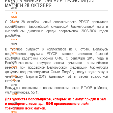
ЕЮБЛ В МИНСКЕ. ОНЛАЙН-ТРАНСЛЯЦИИ
Тренерский
МАТЧЕЙ 28 ОКТЯБРЯ
совет
Республиканская
коллегия
C 26 по 28 октября новый спорткомплекс РГУОР принимает
судей
соревнования Европейской юношеской баскетбольной лиги в
Республиканская
сильнейшем дивизионе среди спортсменок 2003-2004 годов
коллегия
рождения.
судей
Контакты
Контакты
В турнире сыграют 8 коллективов из 6 стран. Беларусь
Контакты
представляет дружина РГУОР, которая является базовой
федерации
командой кадетской сборной U-16. С сентября 2018 года в
Контакты
Республиканском государственном училище олимпийского
федерации
резерва при поддержке Белорусской федерации баскетбола
Документы
девушки под руководством Ольги Подобед ведут подготовку к
Документы
чемпионату Европы-2019 (дивизион Б) в своей возрастной
Устав
категории.
БФБ
Устав
Все игры состоятся в новом спорткомплексе РГУОР (г.Минск,
БФБ
ул.Филимонова, 55/1).
Регламентирующие
Для удобства болельщиков, которые не смогут придти в зал
документы
и поддержать команды, БФБ организовала онлайн-
Регламентирующие
трансляции всех матчей.
документы
Материалы