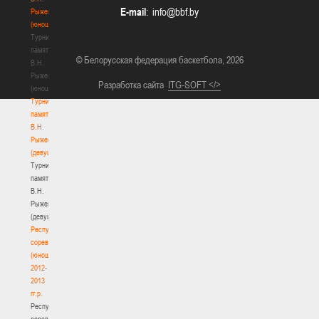
E-mail
:
Рыженкова
(юноши)
Турнир
памяти
© Белорусская федерация баскетбола, 2026
В.Н.
Рыженкова
Разработка сайта
ITG-SOFT </>
(юноши)
Турнир
памяти
В.Н.
Рыженкова
(девушки)
Турнир
памяти
В.Н.
Рыженкова
(девушки)
Республиканские
соревнования
(юноши)
2012-
2013
гг.р.
Республиканские
соревнования