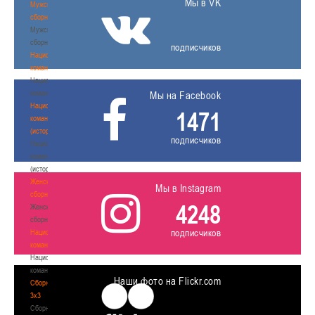
Мы в VK
Мужские
сборные
Мужские
сборные
подписчиков
Национальная
команда
Национальная
команда
Мы на Facebook
Национальная
1471
команда
(история)
подписчиков
Национальная
команда
(история)
Женские
Мы в Instagram
сборные
4248
Женские
сборные
подписчиков
Национальная
команда
Национальная
команда
Наши фото на Flickr.com
Сборные
3х3
Сборные