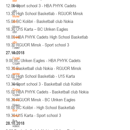
обл
12.00 Sport school 3 - HBA PHYK Cadets
Витебская
обл
13.30 High School Basketlab - RGUOR Minsk
Могилевская
15.00 BC Kolibri - Basketball club Nokia
обл
Могилевская
16.30 U15 Karta – BC Ulriken Eagles
обл
18.00 HBA PHYK Cadets High School Basketlab
Гомельская
обл
19.30 RGUOR Minsk - Sport school 3
Гомельская
27.10.2018
обл
Судейство
9.00 BC Ulriken Eagles - HBA PHYK Cadets
Судейство
10.30 Basketball club Nokia - RGUOR Minsk
Полезные
материалы
12.00 High School Basketlab - U15 Karta
Полезные
13.30 Sport school 3 - Basketball club Kolibri
материалы
Судьи
15.00 HBA PHYK Cadets - Basketball club Nokia
Судьи
16.30 RGUOR Minsk - BC Ulriken Eagles
Новости
Новости
18.00 BC Kolibri - High School Basketlab
Все
19.30 U15 Karta - Sport school 3
новости
Все
28.10.2018
новости