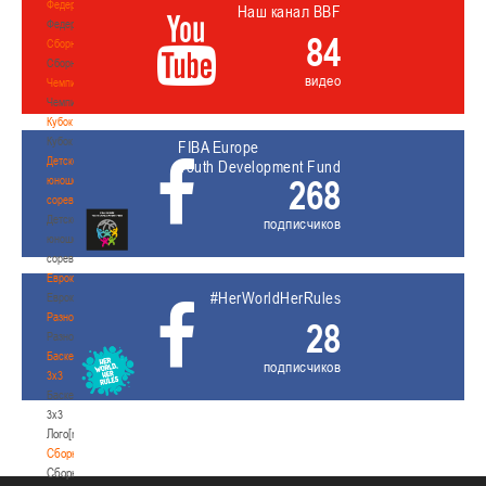
Федерация
Наш канал BBF
Федерация
84
Сборные
Сборные
видео
Чемпионат
Чемпионат
Кубок
Кубок
FIBA Europe
Детско-
Youth Development Fund
268
юношеские
соревнования
Детско-
подписчиков
юношеские
соревнования
Еврокубки
#HerWorldHerRules
Еврокубки
Разное
28
Разное
Баскетбол
подписчиков
3х3
Баскетбол
3х3
Лого[modid=121]
Сборные
Сборные