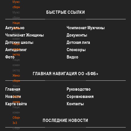
Мужские
сборные
БЫСТРЫЕ
ССЫЛКИ
Мужские
сборные
Национальная
Актуально
Чемпионат Мужчины
команда
Национальная
Чемпионат Женщины
Документы
команда
Детские школы
Детская лига
Национальная
Антидопинг
Спонсоры
команда
(история)
Фото
Видео
Национальная
команда
(история)
ГЛАВНАЯ
НАВИГАЦИЯ ОО «БФБ»
Женские
сборные
Женские
Главная
Руководство
сборные
Новости
Соревнования
Национальная
команда
Карта сайта
Контакты
Национальная
команда
Сборные
ПОСЛЕДНИЕ
НОВОСТИ
3х3
Сборные