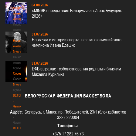
3х3
04.08.2026
Национальная
«MINSK» представил Беларусь на «Играх Будущего –
команда.
2026»
Женщины
Национальная
команда.
31.07.2026
Женщины
Навсегда в истории спорта: не стало олимпийского
Национальная
чемпиона Ивана Едешко
команда.
Мужчины
Национальная
команда.
31.07.2026
Мужчины
БФБ выражает соболезнования родным и близким
Соревнования
Михаила Курилика
Соревнования
Мужчины
Мужчины
БЕЛОРУССКАЯ
ФЕДЕРАЦИЯ БАСКЕТБОЛА
BETERA
-
Чемпионат
Адрес
: Беларусь, г. Минск, пр. Победителей, 23/1 (блок кабинетов
BETERA
322), 220004
-
Чемпионат
Телефоны
:
BETERA
+375 17 282 76 73
-