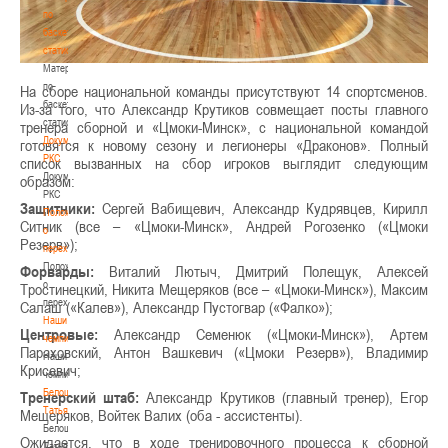
по
баскетбольной
статистике
Материалы
по
На сборе национальной команды присутствуют 14 спортсменов.
баскетбольной
Из-за того, что Александр Крутиков совмещает посты главного
статистике
тренера сборной и «Цмоки-Минск», с национальной командой
Документы
готовятся к новому сезону и легионеры «Драконов». Полный
РКС
список вызванных на сбор игроков выглядит следующим
Документы
образом:
РКС
Защитники:
Сергей Вабищевич, Александр Кудрявцев, Кирилл
Положение
Ситник (все – «Цмоки-Минск», Андрей Рогозенко («Цмоки
о
Резерв»);
переходах
Положение
Форварды:
Виталий Лютыч, Дмитрий Полещук, Алексей
о
Тростинецкий, Никита Мещеряков (все – «Цмоки-Минск»), Максим
переходах
Салаш («Калев»), Александр Пустогвар («Фалко»);
Наши
Центровые:
Александр Семенюк («Цмоки-Минск»), Артем
чемпионы
Параховский, Антон Вашкевич («Цмоки Резерв»), Владимир
Наши
Крисевич;
чемпионы
Белошапко
Тренерский штаб:
Александр Крутиков (главный тренер), Егор
Татьяна
Мещеряков, Войтек Валих (оба - ассистенты).
Белошапко
Ожидается, что в ходе тренировочного процесса к сборной
Татьяна