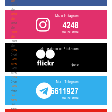
обл
Витебская
обл
Могилевская
Мы в Instagram
обл
4248
Могилевская
обл
подписчиков
Гомельская
обл
Гомельская
обл
Наши фото на Flickr.com
Судейство
Судейство
Полезные
материалы
фото
Полезные
материалы
Судьи
Мы в Telegram
Судьи
Новости
5611927
Новости
Все
подписчиков
новости
Все
новости