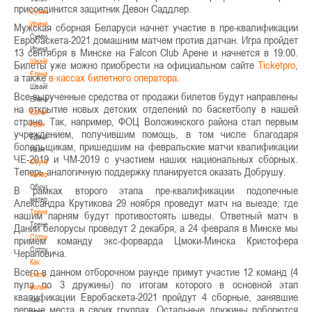
присоединится защитник Девон Саддлер.
Сумникова
Ирина
Мужская сборная Беларуси начнет участие в пре-квалификации
Сумникова
Евробаскета-2021 домашним матчем против датчан. Игра пройдет
Ирина
13 сентября в Минске на Falcon Club Арене и начнется в 19:00.
Швайбович
Билеты уже можно приобрести на официальном сайте
Ticketpro
,
Елена
а также
в кассах билетного оператора
.
Швайбович
Все вырученные средства от продажи билетов будут направлены
Елена
на открытие новых детских отделений по баскетболу в нашей
Едешко
стране. Так, например, ФОЦ Воложинского района стал первым
Иван
учреждением, получившим помощь, в том числе благодаря
Едешко
болельщикам, пришедшим на февральские матчи квалификации
Иван
ЧЕ-2019 и ЧМ-2019 с участием наших национальных сборных.
Обучающие
Теперь аналогичную поддержку планируется оказать Добрушу.
материалы
Обучающие
В рамках второго этапа пре-квалификации подопечные
материалы
Александра Крутикова 29 ноября проведут матч на выезде, где
Тренерам
нашим парням будут противостоять шведы. Ответный матч в
Тренерам
Дании белорусы проведут 2 декабря, а 24 февраля в Минске мы
Сотрудничество
примем команду экс-форварда Цмоки-Минска Кристофера
Сотрудничество
Чераповича.
Как
Всего в данном отборочном раунде примут участие 12 команд (4
стать
пула по 3 дружины) по итогам которого в основной этап
волонтером
квалификации Евробаскета-2021 пройдут 4 сборные, занявшие
Как
первые места в своих группах. Остальные дружины поборются
стать