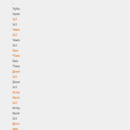
-
"Кубок
Халипского"
3x3
3x3
Чемпионат
3х3
Чемпионат
3х3
Лига
"Палова"
Лига
"Палова"
Документы
3х3
Документы
3х3
История
баскетбола
3х3
История
баскетбола
3х3
Детская
лига