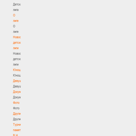
Детская
лига
О
лиге
О
лиге
Новости
детской
лиги
Новости
детской
лиги
Юноши
Юноши
Девушки
Девушки
Документы
Документы
Фото
Фото
Другие
Другие
Турнир
памяти
В.Н.