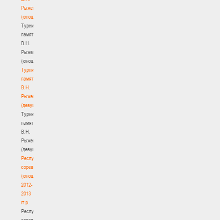
Рыженкова
(юноши)
Турнир
памяти
В.Н.
Рыженкова
(юноши)
Турнир
памяти
В.Н.
Рыженкова
(девушки)
Турнир
памяти
В.Н.
Рыженкова
(девушки)
Республиканские
соревнования
(юноши)
2012-
2013
гг.р.
Республиканские
соревнования