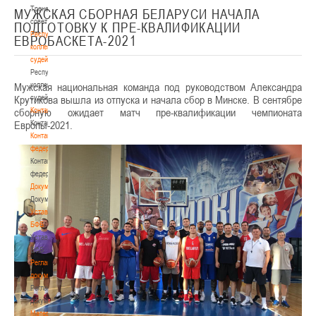
Тренерский
МУЖСКАЯ СБОРНАЯ БЕЛАРУСИ НАЧАЛА
совет
ПОДГОТОВКУ К ПРЕ-КВАЛИФИКАЦИИ
Республиканская
ЕВРОБАСКЕТА-2021
коллегия
судей
Республиканская
Мужская национальная команда под руководством Александра
коллегия
Крутикова вышла из отпуска и начала сбор в Минске. В сентябре
судей
сборную ожидает матч пре-квалификации чемпионата
Контакты
Европы-2021.
Контакты
Контакты
федерации
Контакты
федерации
Документы
Документы
Устав
БФБ
Устав
БФБ
Регламентирующие
документы
Регламентирующие
документы
Материалы