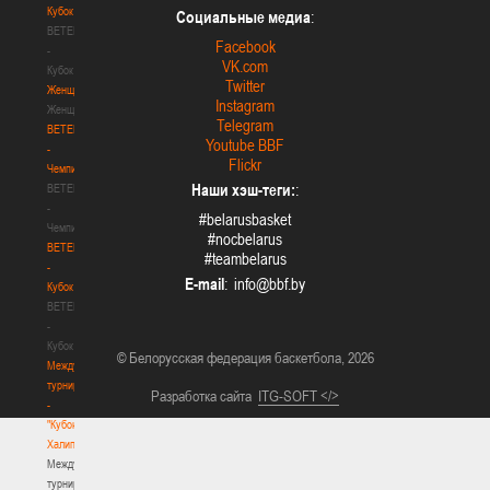
Кубок
Социальные медиа
:
BETERA
Facebook
-
VK.com
Кубок
Twitter
Женщины
Instagram
Женщины
Telegram
BETERA
Youtube BBF
-
Flickr
Чемпионат
Наши хэш-теги:
:
BETERA
-
#belarusbasket
Чемпионат
#nocbelarus
BETERA
#teambelarus
-
E-mail
:
Кубок
BETERA
-
Кубок
© Белорусская федерация баскетбола, 2026
Международный
турнир
Разработка сайта
ITG-SOFT </>
-
"Кубок
Халипского"
Международный
турнир