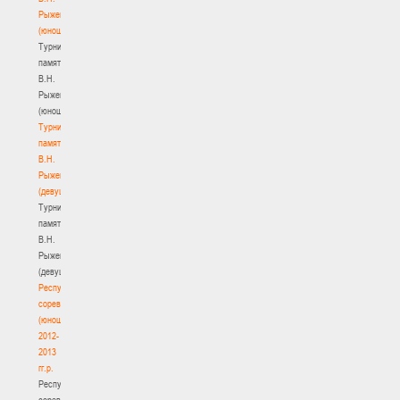
Рыженкова
(юноши)
Турнир
памяти
В.Н.
Рыженкова
(юноши)
Турнир
памяти
В.Н.
Рыженкова
(девушки)
Турнир
памяти
В.Н.
Рыженкова
(девушки)
Республиканские
соревнования
(юноши)
2012-
2013
гг.р.
Республиканские
соревнования