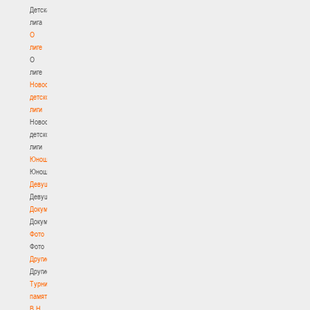
Детская
лига
О
лиге
О
лиге
Новости
детской
лиги
Новости
детской
лиги
Юноши
Юноши
Девушки
Девушки
Документы
Документы
Фото
Фото
Другие
Другие
Турнир
памяти
В.Н.