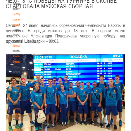
ЧЕ U-18. С ПОБЕДЫ НА ТУРНИРЕ В СКОПЬЕ
Тренерский
СТАРТОВАЛА МУЖСКАЯ СБОРНАЯ
совет
Республиканская
коллегия
Сегодня, 27 июля, начались соревнования чемпионата Европы в
судей
дивизионе Б среди игроков до 18 лет. В первом матче
Республиканская
подопечные Александра Подерачева уверенную победу над
коллегия
дружиной Швейцарии – 89:63.
судей
Контакты
Контакты
Контакты
федерации
Контакты
федерации
Документы
Документы
Устав
БФБ
Устав
БФБ
Регламентирующие
документы
Регламентирующие
документы
Материалы