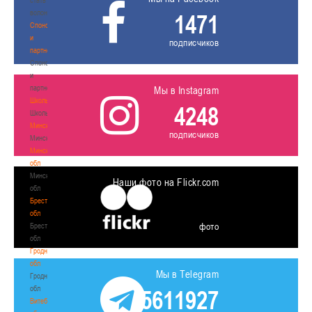
волонтером
1471
Спонсоры
и
подписчиков
партнеры
Спонсоры
и
партнеры
Мы в Instagram
Школы
4248
Школы
Минск
подписчиков
Минск
Минская
обл
Минская
Наши фото на Flickr.com
обл
Брестская
обл
фото
Брестская
обл
Гродненская
обл
Мы в Telegram
Гродненская
обл
5611927
Витебская