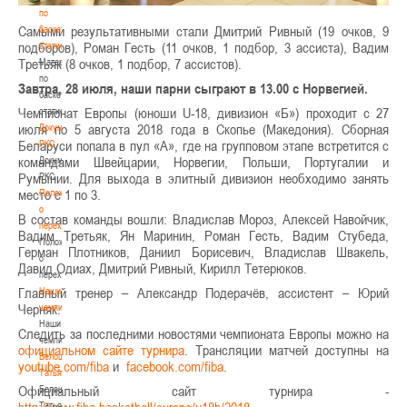
по
Самыми результативными стали Дмитрий Ривный (19 очков, 9
баскетбольной
подборов), Роман Гесть (11 очков, 1 подбор, 3 ассиста), Вадим
статистике
Третьяк (8 очков, 1 подбор, 7 ассистов).
Материалы
по
Завтра, 28 июля, наши парни сыграют в 13.00 с Норвегией.
баскетбольной
Чемпионат Европы (юноши U-18, дивизион «Б») проходит с 27
статистике
июля по 5 августа 2018 года в Скопье (Македония). Сборная
Документы
Беларуси попала в пул «А», где на групповом этапе встретится с
РКС
командами Швейцарии, Норвегии, Польши, Португалии и
Документы
Румынии. Для выхода в элитный дивизион необходимо занять
РКС
место с 1 по 3.
Положение
о
В состав команды вошли: Владислав Мороз, Алексей Навойчик,
переходах
Вадим Третьяк, Ян Маринин, Роман Гесть, Вадим Стубеда,
Положение
Герман Плотников, Даниил Борисевич, Владислав Швакель,
о
Давид Одиах, Дмитрий Ривный, Кирилл Тетерюков.
переходах
Главный тренер – Александр Подерачёв, ассистент – Юрий
Наши
Черняк.
чемпионы
Наши
Следить за последними новостями чемпионата Европы можно на
чемпионы
официальном сайте турнира
. Трансляции матчей доступны на
Белошапко
youtube.com/fiba
и
facebook.com/fiba
.
Татьяна
Официальный сайт турнира -
Белошапко
http://www.fiba.basketball/europe/u18b/2018
Татьяна