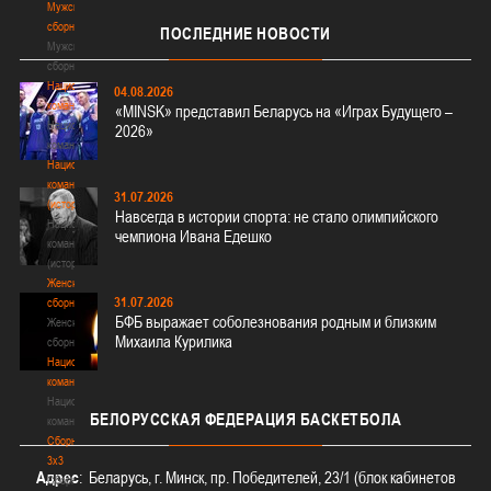
Мужские
сборные
ПОСЛЕДНИЕ
НОВОСТИ
Мужские
сборные
Национальная
04.08.2026
команда
«MINSK» представил Беларусь на «Играх Будущего –
Национальная
2026»
команда
Национальная
команда
31.07.2026
(история)
Навсегда в истории спорта: не стало олимпийского
Национальная
чемпиона Ивана Едешко
команда
(история)
Женские
31.07.2026
сборные
БФБ выражает соболезнования родным и близким
Женские
Михаила Курилика
сборные
Национальная
команда
Национальная
БЕЛОРУССКАЯ
ФЕДЕРАЦИЯ БАСКЕТБОЛА
команда
Сборные
3х3
Адрес
: Беларусь, г. Минск, пр. Победителей, 23/1 (блок кабинетов
Сборные