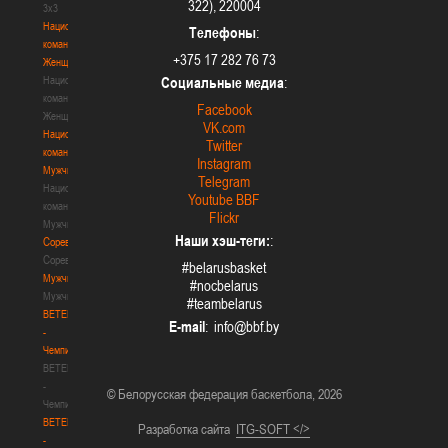
322), 220004
3х3
Национальная
Телефоны
:
команда.
+375 17 282 76 73
Женщины
Национальная
Социальные медиа
:
команда.
Facebook
Женщины
VK.com
Национальная
Twitter
команда.
Instagram
Мужчины
Telegram
Национальная
Youtube BBF
команда.
Flickr
Мужчины
Наши хэш-теги:
:
Соревнования
Соревнования
#belarusbasket
Мужчины
#nocbelarus
Мужчины
#teambelarus
BETERA
E-mail
:
-
Чемпионат
BETERA
-
© Белорусская федерация баскетбола, 2026
Чемпионат
BETERA
Разработка сайта
ITG-SOFT </>
-