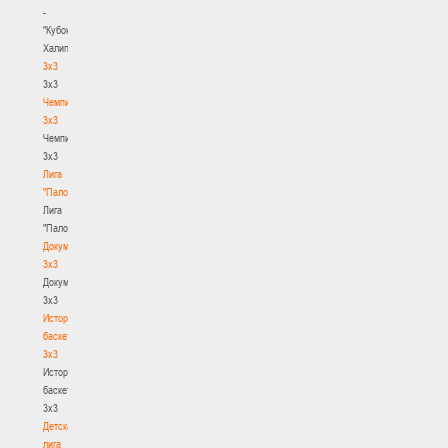
-
"Кубок
Халипского"
3x3
3x3
Чемпионат
3х3
Чемпионат
3х3
Лига
"Палова"
Лига
"Палова"
Документы
3х3
Документы
3х3
История
баскетбола
3х3
История
баскетбола
3х3
Детская
лига