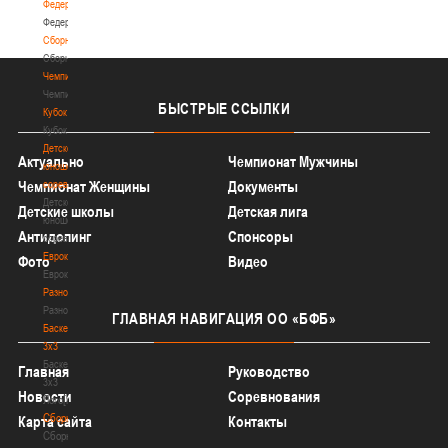
Федерация
Федерация
Сборные
Сборные
Чемпионат
Чемпионат
БЫСТРЫЕ
ССЫЛКИ
Кубок
Кубок
Детско-
Актуально
Чемпионат Мужчины
юношеские
соревнования
Чемпионат Женщины
Документы
Детско-
Детские школы
Детская лига
юношеские
Антидопинг
Спонсоры
соревнования
Еврокубки
Фото
Видео
Еврокубки
Разное
Разное
ГЛАВНАЯ
НАВИГАЦИЯ ОО «БФБ»
Баскетбол
3х3
Баскетбол
Главная
Руководство
3х3
Новости
Соревнования
Лого[modid=121]
Сборные
Карта сайта
Контакты
Сборные