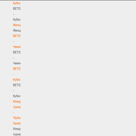
Кубок
BETERA
-
Кубок
Женщины
Женщины
BETERA
-
Чемпионат
BETERA
-
Чемпионат
BETERA
-
Кубок
BETERA
-
Кубок
Международный
турнир
-
"Кубок
Халипского"
Международный
турнир