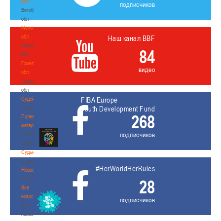
обл
подписчиков
Витебская
обл
Могилевская
обл
Наш канал BBF
Могилевская
84
обл
Гомельская
видео
обл
Гомельская
обл
Судейство
FIBA Europe
Судейство
Youth Development Fund
268
Полезные
материалы
подписчиков
Полезные
материалы
Судьи
Судьи
#HerWorldHerRules
Новости
Новости
28
Все
новости
подписчиков
Все
новости