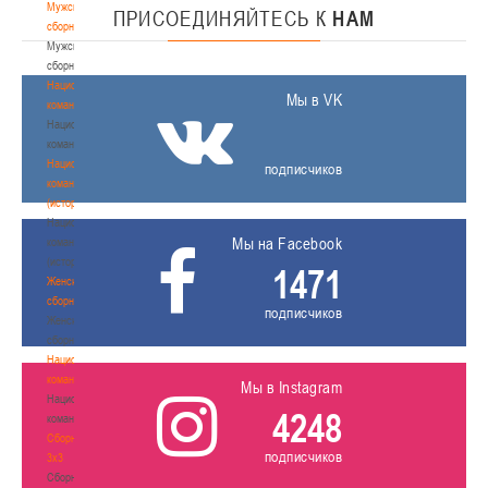
Мужские
ПРИСОЕДИНЯЙТЕСЬ
К
НАМ
сборные
Мужские
сборные
Национальная
Мы в VK
команда
Национальная
команда
Национальная
подписчиков
команда
(история)
Национальная
Мы на Facebook
команда
(история)
1471
Женские
сборные
подписчиков
Женские
сборные
Национальная
команда
Мы в Instagram
Национальная
4248
команда
Сборные
подписчиков
3х3
Сборные