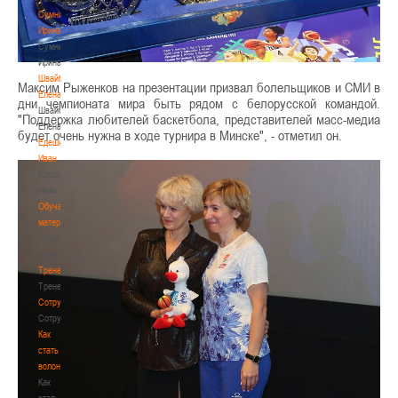
Сумникова
Ирина
Сумникова
Ирина
Швайбович
Максим Рыженков на презентации призвал болельщиков и СМИ в
Елена
дни чемпионата мира быть рядом с белорусской командой.
Швайбович
"Поддержка любителей баскетбола, представителей масс-медиа
Елена
будет очень нужна в ходе турнира в Минске", - отметил он.
Едешко
Иван
Едешко
Иван
Обучающие
материалы
Обучающие
материалы
Тренерам
Тренерам
Сотрудничество
Сотрудничество
Как
стать
волонтером
Как
стать