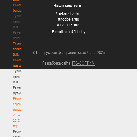
Наши хэш-теги:
:
Рыженкова
(юноши)
#belarusbasket
Турнир
#nocbelarus
памяти
#teambelarus
В.Н.
E-mail
:
Рыженкова
(юноши)
Турнир
памяти
© Белорусская федерация баскетбола, 2026
В.Н.
Рыженкова
Разработка сайта
ITG-SOFT </>
(девушки)
Турнир
памяти
В.Н.
Рыженкова
(девушки)
Республиканские
соревнования
(юноши)
2012-
2013
гг.р.
Республиканские
соревнования