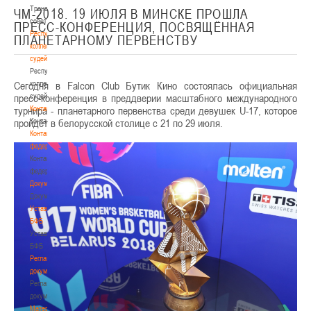
Тренерский
ЧМ-2018. 19 ИЮЛЯ В МИНСКЕ ПРОШЛА
совет
ПРЕСС-КОНФЕРЕНЦИЯ, ПОСВЯЩЁННАЯ
Республиканская
ПЛАНЕТАРНОМУ ПЕРВЕНСТВУ
коллегия
судей
Республиканская
Сегодня в Falcon Club Бутик Кино состоялась официальная
коллегия
пресс-конференция в преддверии масштабного международного
судей
турнира - планетарного первенства среди девушек U-17, которое
Контакты
пройдёт в белорусской столице с 21 по 29 июля.
Контакты
Контакты
федерации
Контакты
федерации
Документы
Документы
Устав
БФБ
Устав
БФБ
Регламентирующие
документы
Регламентирующие
документы
Материалы