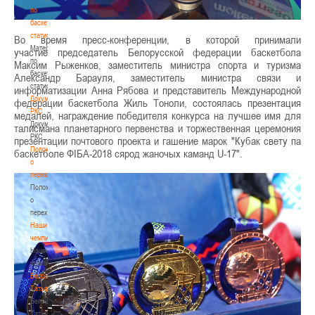
по
баскетбольной
статистике
Во время пресс-конференции, в которой принимали
Материалы
участие председатель Белорусской федерации баскетбола
по
Максим Рыженков, заместитель министра спорта и туризма
баскетбольной
Александр Барауля, заместитель министра связи и
статистике
информатизации Анна Рябова и представитель Международной
Документы
федерации баскетбола Жиль Тоноли, состоялась презентация
РКС
медалей, награждение победителя конкурса на лучшее имя для
Документы
талисмана планетарного первенства и торжественная церемония
РКС
презентации почтового проекта и гашение марок "Кубак свету па
Положение
баскетболе ФIБА-2018 сярод жаночых каманд U-17".
о
переходах
Положение
о
переходах
Наши
чемпионы
Наши
чемпионы
Белошапко
Татьяна
Белошапко
Татьяна