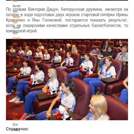
обл
Витебская
По словам Виктории Дацун, белорусская дружина, несмотря на
обл
потерю в ходе подготовки двух игроков стартовой пятёрки Ирины
Могилевская
Кравченко и Яны Голяковой, постарается показать результат,
обл
если не лидерскими качествами отдельных баскетболисток, то
Могилевская
командной игрой.
обл
Гомельская
обл
Гомельская
обл
Судейство
Судейство
Полезные
материалы
Полезные
материалы
Судьи
Судьи
Новости
Новости
Все
новости
Все
Справочно:
новости