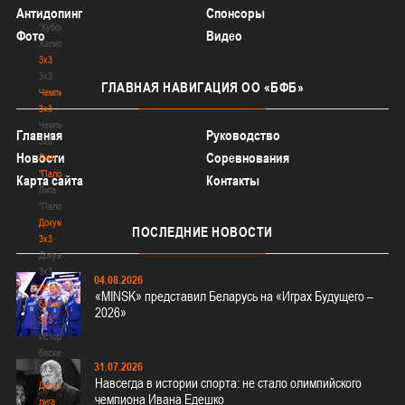
-
Антидопинг
Спонсоры
"Кубок
Фото
Видео
Халипского"
3x3
3x3
ГЛАВНАЯ
НАВИГАЦИЯ ОО «БФБ»
Чемпионат
3х3
Чемпионат
Главная
Руководство
3х3
Новости
Соревнования
Лига
"Палова"
Карта сайта
Контакты
Лига
"Палова"
Документы
ПОСЛЕДНИЕ
НОВОСТИ
3х3
Документы
3х3
04.08.2026
История
«MINSK» представил Беларусь на «Играх Будущего –
баскетбола
2026»
3х3
История
баскетбола
31.07.2026
3х3
Навсегда в истории спорта: не стало олимпийского
Детская
чемпиона Ивана Едешко
лига