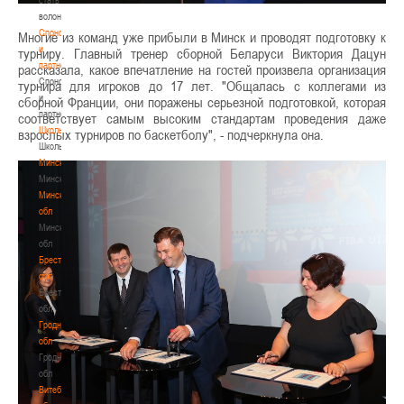
волонтером
Спонсоры
Многие из команд уже прибыли в Минск и проводят подготовку к
и
турниру. Главный тренер сборной Беларуси Виктория Дацун
партнеры
рассказала, какое впечатление на гостей произвела организация
Спонсоры
турнира для игроков до 17 лет. "Общалась с коллегами из
и
сборной Франции, они поражены серьезной подготовкой, которая
партнеры
соответствует самым высоким стандартам проведения даже
Школы
взрослых турниров по баскетболу", - подчеркнула она.
Школы
Минск
Минск
Минская
обл
Минская
обл
Брестская
обл
Брестская
обл
Гродненская
обл
Гродненская
обл
Витебская