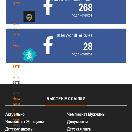
Кубок
268
BETERA
-
подписчиков
Кубок
Женщины
Женщины
#HerWorldHerRules
BETERA
-
28
Чемпионат
BETERA
подписчиков
-
Чемпионат
BETERA
-
Кубок
BETERA
-
Кубок
БЫСТРЫЕ
ССЫЛКИ
Международный
турнир
-
Актуально
Чемпионат Мужчины
"Кубок
Халипского"
Чемпионат Женщины
Документы
Международный
Детские школы
Детская лига
турнир