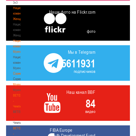
3х3
Национальная
Наши фото на Flickr.com
команда.
Женщины
Национальная
команда.
фото
Женщины
Национальная
команда.
Мы в Telegram
Мужчины
Национальная
5611931
команда.
Мужчины
подписчиков
Соревнования
Соревнования
Мужчины
Мужчины
Наш канал BBF
BETERA
84
-
Чемпионат
видео
BETERA
-
Чемпионат
BETERA
FIBA Europe
-
Youth Development Fund