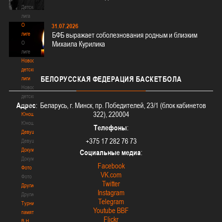
Детская
лига
О
31.07.2026
лиге
БФБ выражает соболезнования родным и близким
О
Михаила Курилика
лиге
Новости
детской
БЕЛОРУССКАЯ
ФЕДЕРАЦИЯ БАСКЕТБОЛА
лиги
Новости
детской
Адрес
: Беларусь, г. Минск, пр. Победителей, 23/1 (блок кабинетов
лиги
322), 220004
Юноши
Юноши
Телефоны
:
Девушки
+375 17 282 76 73
Девушки
Документы
Социальные медиа
:
Документы
Facebook
Фото
VK.com
Фото
Twitter
Другие
Instagram
Другие
Telegram
Турнир
Youtube BBF
памяти
Flickr
В.Н.