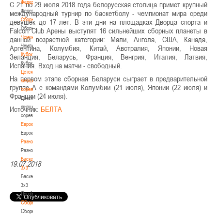
Федерация
С 21 по 29 июля 2018 года белорусская столица примет крупный
Федерация
международный турнир по баскетболу - чемпионат мира среди
Сборные
девушек до 17 лет. В эти дни на площадках Дворца спорта и
Сборные
Falcon Club Арены выступят 16 сильнейших сборных планеты в
Чемпионат
данной возрастной категории: Мали, Ангола, США, Канада,
Чемпионат
Аргентина, Колумбия, Китай, Австралия, Японии, Новая
Кубок
Зеландия, Беларусь, Франция, Венгрия, Италия, Латвия,
Кубок
Испания. Вход на матчи - свободный.
Детско-
На первом этапе сборная Беларуси сыграет в предварительной
юношеские
группе А с командами Колумбии (21 июля), Японии (22 июля) и
соревнования
Франции (24 июля).
Детско-
юношеские
Источник:
БЕЛТА
соревнования
Еврокубки
Еврокубки
Разное
Разное
Баскетбол
19.07.2018
3х3
Баскетбол
3х3
Лого[modid=121]
Сборные
Сборные