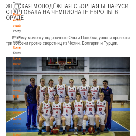
Тренерский
ЖЕНСКАЯ МОЛОДЁЖНАЯ СБОРНАЯ БЕЛАРУСИ
совет
СТАРТОВАЛА НА ЧЕМПИОНАТЕ ЕВРОПЫ В
Республиканская
ОРАДЕ
коллегия
судей
Республиканская
К этому моменту подопечные Ольги Подобед успели провести
коллегия
три встречи против сверстниц из Чехии, Болгарии и Турции.
судей
Контакты
Контакты
Контакты
федерации
Контакты
федерации
Документы
Документы
Устав
БФБ
Устав
БФБ
Регламентирующие
документы
Регламентирующие
документы
Материалы