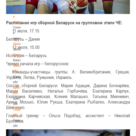
волонтером
Спонсоры
и
Расписание игр сборной Беларуси на групповом этапе ЧЕ:
партнеры
Спонсоры
11 июля, 17.15
и
Беларусь – Дания
партнеры
Школы
12 июля, 15.00
Школы
Исландия – Беларусь
Минск
Минск
*время начала игр – белорусское.
Минская
Команды-участницы группы А: Великобритания, Греция,
обл
Украина, Литва, Румыния, Израиль.
Минская
обл
Состав сборной Беларуси: Мария Адащик, Дарина Бочкарёва,
Брестская
Мария Василевко, Наталья Горбачёва, Екатерина Карпук,
обл
Екатерина Карчевская, Ксения Малашко, Татьяна Михневич,
Брестская
Арина Мосько, Юлия Рукша, Екатерина Рыбалко, Александра
обл
Шевченко.
Гродненская
Главный тренер – Ольга Подобед, ассистент – Николай
обл
Бузляков.
Гродненская
обл
Витебская