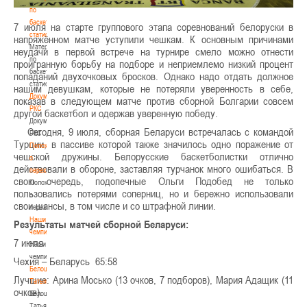
по
баскетбольной
7 июля на старте группового этапа соревнований белоруски в
статистике
напряжённом матче уступили чешкам. К основным причинами
Материалы
неудачи в первой встрече на турнире смело можно отнести
по
проигранную борьбу на подборе и неприемлемо низкий процент
баскетбольной
попаданий двухочковых бросков. Однако надо отдать должное
статистике
нашим девушкам, которые не потеряли уверенность в себе,
Документы
показав в следующем матче против сборной Болгарии совсем
РКС
другой баскетбол и одержав уверенную победу.
Документы
Сегодня, 9 июля, сборная Беларуси встречалась с командой
РКС
Турции, в пассиве которой также значилось одно поражение от
Положение
чешской дружины. Белорусские баскетболистки отлично
о
действовали в обороне, заставляя турчанок много ошибаться. В
переходах
свою очередь, подопечные Ольги Подобед не только
Положение
пользовались потерями соперниц, но и бережно использовали
о
свои шансы, в том числе и со штрафной линии.
переходах
Наши
Результаты матчей сборной Беларуси:
чемпионы
7 июля
Наши
чемпионы
Чехия – Беларусь 65:58
Белошапко
Лучшие: Арина Мосько (13 очков, 7 подборов), Мария Адащик (11
Татьяна
очков).
Белошапко
Татьяна