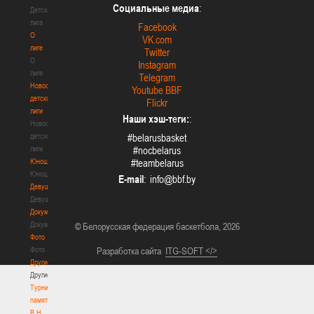
Социальные медиа
:
Детская
лига
Facebook
О
VK.com
лиге
Twitter
О
Instagram
лиге
Telegram
Новости
Youtube BBF
детской
Flickr
лиги
Наши хэш-теги:
:
Новости
детской
#belarusbasket
лиги
#nocbelarus
Юноши
#teambelarus
Юноши
E-mail
:
Девушки
Девушки
Документы
Документы
© Белорусская федерация баскетбола, 2026
Фото
Фото
Разработка сайта
ITG-SOFT </>
Другие
Другие
Турнир
памяти
В.Н.