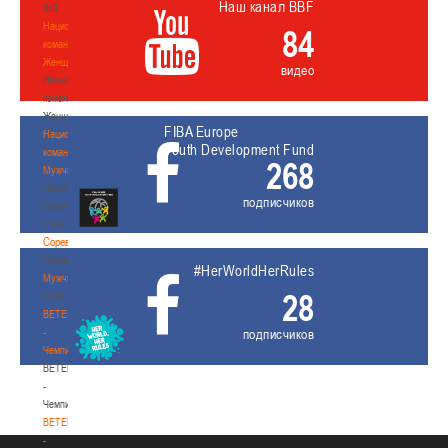
Наш канал BBF
3х3
Национальная
84
команда.
Женщины
видео
Национальная
команда.
Женщины
FIBA Europe
Национальная
Youth Development Fund
команда.
268
Мужчины
Национальная
подписчиков
команда.
Мужчины
Соревнования
Соревнования
#HerWorldHerRules
Мужчины
28
Мужчины
BETERA
-
подписчиков
Чемпионат
BETERA
-
Чемпионат
BETERA
-