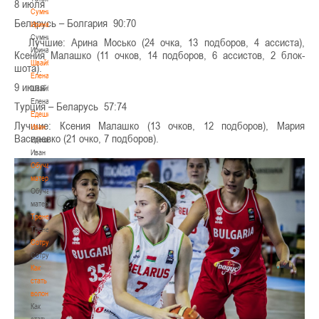
8 июля
Сумникова
Беларусь – Болгария 90:70
Ирина
Сумникова
Лучшие: Арина Мосько (24 очка, 13 подборов, 4 ассиста),
Ирина
Ксения Малашко (11 очков, 14 подборов, 6 ассистов, 2 блок-
Швайбович
шота).
Елена
9 июля
Швайбович
Елена
Турция – Беларусь 57:74
Едешко
Лучшие: Ксения Малашко (13 очков, 12 подборов), Мария
Иван
Василевко (21 очко, 7 подборов).
Едешко
Иван
Обучающие
материалы
Обучающие
материалы
Тренерам
Тренерам
Сотрудничество
Сотрудничество
Как
стать
волонтером
Как
стать