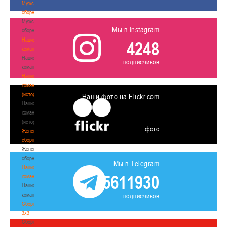
Мужские
сборные
Мужские
Мы в Instagram
сборные
Национальная
4248
команда
Национальная
подписчиков
команда
Национальная
команда
(история)
Наши фото на Flickr.com
Национальная
команда
(история)
фото
Женские
сборные
Женские
сборные
Мы в Telegram
Национальная
5611930
команда
Национальная
команда
подписчиков
Сборные
3х3
Сборные