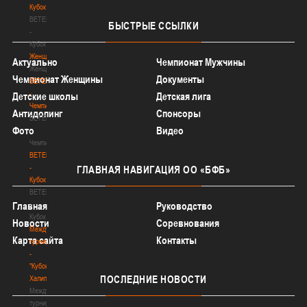
Кубок
BETERA
БЫСТРЫЕ
ССЫЛКИ
-
Кубок
Женщины
Актуально
Чемпионат Мужчины
Женщины
Чемпионат Женщины
Документы
BETERA
-
Детские школы
Детская лига
Чемпионат
Антидопинг
Спонсоры
BETERA
Фото
Видео
-
Чемпионат
BETERA
-
ГЛАВНАЯ
НАВИГАЦИЯ ОО «БФБ»
Кубок
BETERA
-
Главная
Руководство
Кубок
Новости
Соревнования
Международный
Карта сайта
Контакты
турнир
-
"Кубок
ПОСЛЕДНИЕ
НОВОСТИ
Халипского"
Международный
турнир