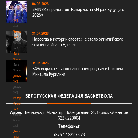
04.08.2026
-
«MINSK» представил Беларусь на «Играх Будущего –
"Кубок
2026»
Халипского"
3x3
3x3
Чемпионат
31.07.2026
3х3
Навсегда в истории спорта: не стало олимпийского
Чемпионат
чемпиона Ивана Едешко
3х3
Лига
"Палова"
31.07.2026
Лига
БФБ выражает соболезнования родным и близким
"Палова"
Михаила Курилика
Документы
3х3
Документы
3х3
БЕЛОРУССКАЯ
ФЕДЕРАЦИЯ БАСКЕТБОЛА
История
баскетбола
3х3
Адрес
: Беларусь, г. Минск, пр. Победителей, 23/1 (блок кабинетов
История
322), 220004
баскетбола
Телефоны
:
3х3
Детская
+375 17 282 76 73
лига