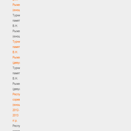
Рыженкова
(юноши)
Турнир
памяти
В.Н.
Рыженкова
(юноши)
Турнир
памяти
В.Н.
Рыженкова
(девушки)
Турнир
памяти
В.Н.
Рыженкова
(девушки)
Республиканские
соревнования
(юноши)
2012-
2013
гг.р.
Республиканские
соревнования