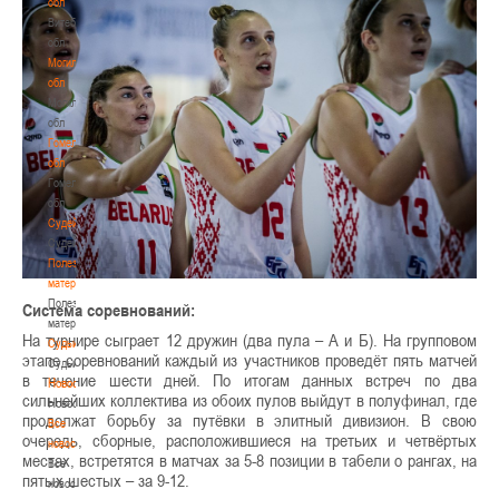
обл
Витебская
обл
Могилевская
обл
Могилевская
обл
Гомельская
обл
Гомельская
обл
Судейство
Судейство
Полезные
материалы
Полезные
Система соревнований:
материалы
На турнире сыграет 12 дружин (два пула – А и Б). На групповом
Судьи
этапе соревнований каждый из участников проведёт пять матчей
Судьи
в течение шести дней. По итогам данных встреч по два
Новости
сильнейших коллектива из обоих пулов выйдут в полуфинал, где
Новости
продолжат борьбу за путёвки в элитный дивизион. В свою
Все
очередь, сборные, расположившиеся на третьих и четвёртых
новости
местах, встретятся в матчах за 5-8 позиции в табели о рангах, на
Все
пятых шестых – за 9-12.
новости