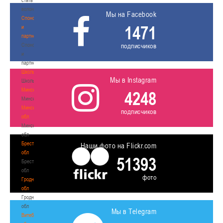
волонтером
Мы на Facebook
Спонсоры
1471
и
партнеры
Спонсоры
подписчиков
и
партнеры
Школы
Мы в Instagram
Школы
Минск
4248
Минск
Минская
подписчиков
обл
Минская
обл
Брестская
Наши фото на Flickr.com
обл
51393
Брестская
обл
фото
Гродненская
обл
Гродненская
обл
Мы в Telegram
Витебская