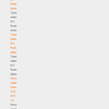
Рыженкова
(юноши)
Турнир
памяти
В.Н.
Рыженкова
(юноши)
Турнир
памяти
В.Н.
Рыженкова
(девушки)
Турнир
памяти
В.Н.
Рыженкова
(девушки)
Республиканские
соревнования
(юноши)
2012-
2013
гг.р.
Республиканские
соревнования