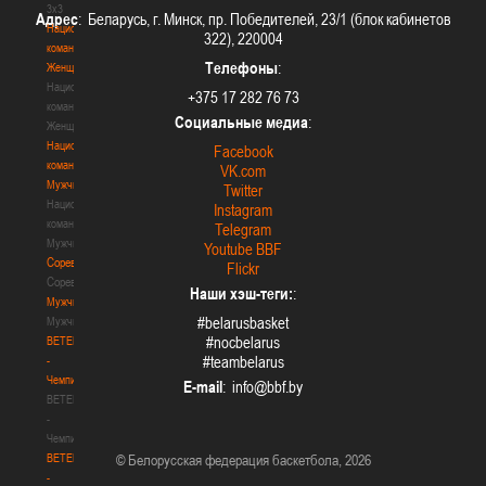
3х3
Адрес
: Беларусь, г. Минск, пр. Победителей, 23/1 (блок кабинетов
Национальная
322), 220004
команда.
Телефоны
:
Женщины
Национальная
+375 17 282 76 73
команда.
Социальные медиа
:
Женщины
Национальная
Facebook
команда.
VK.com
Мужчины
Twitter
Национальная
Instagram
команда.
Telegram
Мужчины
Youtube BBF
Соревнования
Flickr
Соревнования
Наши хэш-теги:
:
Мужчины
#belarusbasket
Мужчины
#nocbelarus
BETERA
#teambelarus
-
Чемпионат
E-mail
:
BETERA
-
Чемпионат
BETERA
© Белорусская федерация баскетбола, 2026
-