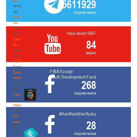
5611929
обл
Витебская
обл
подписчиков
Могилевская
обл
Могилевская
Наш канал BBF
обл
Гомельская
84
обл
Гомельская
видео
обл
Судейство
Судейство
FIBA Europe
Полезные
Youth Development Fund
материалы
268
Полезные
материалы
подписчиков
Судьи
Судьи
Новости
Новости
#HerWorldHerRules
Все
28
новости
Все
новости
подписчиков