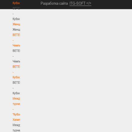
Разработка сайта
ITG-SOFT </>
Кубок
BETERA
-
Кубок
Женщины
Женщины
BETERA
-
Чемпионат
BETERA
-
Чемпионат
BETERA
-
Кубок
BETERA
-
Кубок
Международный
турнир
-
"Кубок
Халипского"
Международный
турнир