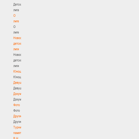
Детская
лига
О
лиге
О
лиге
Новости
детской
лиги
Новости
детской
лиги
Юноши
Юноши
Девушки
Девушки
Документы
Документы
Фото
Фото
Другие
Другие
Турнир
памяти
В.Н.