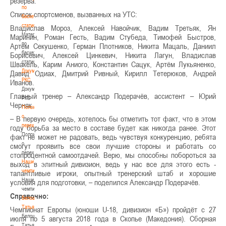
резерва.
по
Список спортсменов, вызванных на УТС:
баскетбольной
статистике
Владислав Мороз, Алексей Навойчик, Вадим Третьяк, Ян
Материалы
Маринин, Роман Гесть, Вадим Стубеда, Тимофей Быстров,
по
Артём Секушенко, Герман Плотников, Никита Мацаль, Даниил
баскетбольной
Борисевич, Алексей Цинкевич, Никита Лагун, Владислав
статистике
Швакель, Карим Аниого, Константин Сацук, Артём Лукьяненко,
Документы
Давид Одиах, Дмитрий Ривный, Кирилл Тетерюков, Андрей
РКС
Иванов.
Документы
Главный тренер – Александр Подерачёв, ассистент – Юрий
РКС
Черняк.
Положение
о
– В первую очередь, хотелось бы отметить тот факт, что в этом
переходах
году борьба за место в составе будет как никогда ранее. Этот
Положение
факт не может не радовать, ведь чувствуя конкуренцию, ребята
о
смогут проявить все свои лучшие стороны и работать со
переходах
стопроцентной самоотдачей. Верю, мы способны побороться за
Наши
выход в элитный дивизион, ведь у нас все для этого есть -
чемпионы
талантливые игроки, опытный тренерский штаб и хорошие
Наши
условия для подготовки, – поделился Александр Подерачёв.
чемпионы
Справочно:
Белошапко
Татьяна
Чемпионат Европы (юноши U-18, дивизион «Б») пройдёт с 27
Белошапко
июля по 5 августа 2018 года в Скопье (Македония). Сборная
Татьяна