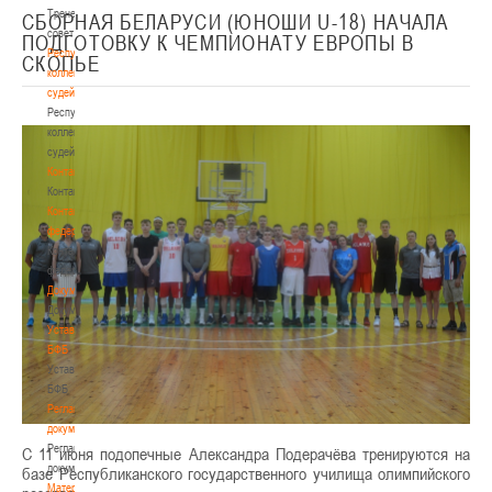
Тренерский
СБОРНАЯ БЕЛАРУСИ (ЮНОШИ U-18) НАЧАЛА
совет
ПОДГОТОВКУ К ЧЕМПИОНАТУ ЕВРОПЫ В
Республиканская
СКОПЬЕ
коллегия
судей
Республиканская
коллегия
судей
Контакты
Контакты
Контакты
федерации
Контакты
федерации
Документы
Документы
Устав
БФБ
Устав
БФБ
Регламентирующие
документы
Регламентирующие
С 11 июня подопечные Александра Подерачёва тренируются на
документы
базе Республиканского государственного училища олимпийского
Материалы