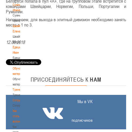
Беларуси попала в пул «А», где на групповом этапе встретится с
Сумникова
командами Швейцарии, Норвегии, Польши, Португалии и
Ирина
Румынии.
Сумникова
Напоминаем, для выхода в элитный дивизион необходимо занять
Ирина
место с 1 по 3.
Швайбович
Елена
Швайбович
12.06.2018
Елена
Едешко
Иван
Едешко
Иван
Обучающие
материалы
ПРИСОЕДИНЯЙТЕСЬ
К
НАМ
Обучающие
материалы
Тренерам
Тренерам
Сотрудничество
Мы в VK
Сотрудничество
Как
стать
подписчиков
волонтером
Как
стать