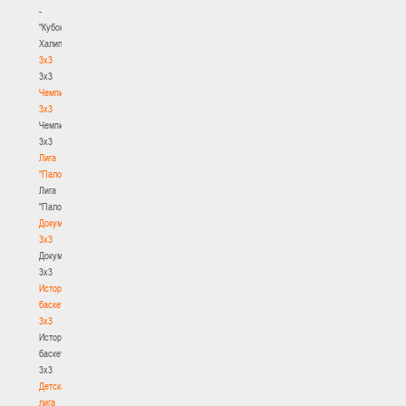
-
"Кубок
Халипского"
3x3
3x3
Чемпионат
3х3
Чемпионат
3х3
Лига
"Палова"
Лига
"Палова"
Документы
3х3
Документы
3х3
История
баскетбола
3х3
История
баскетбола
3х3
Детская
лига