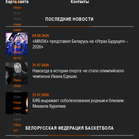
Карта сайта
Контакты
Мужские
сборные
Мужские
ПОСЛЕДНИЕ
НОВОСТИ
сборные
Национальная
команда
04.08.2026
Национальная
«MINSK» представил Беларусь на «Играх Будущего –
команда
2026»
Национальная
команда
(история)
Национальная
31.07.2026
команда
Навсегда в истории спорта: не стало олимпийского
(история)
чемпиона Ивана Едешко
Женские
сборные
Женские
31.07.2026
сборные
БФБ выражает соболезнования родным и близким
Национальная
Михаила Курилика
команда
Национальная
команда
Сборные
БЕЛОРУССКАЯ
ФЕДЕРАЦИЯ БАСКЕТБОЛА
3х3
Сборные