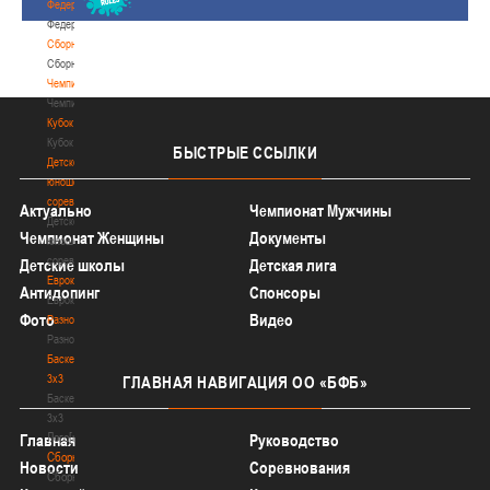
Федерация
Федерация
Сборные
Сборные
Чемпионат
Чемпионат
Кубок
Кубок
БЫСТРЫЕ
ССЫЛКИ
Детско-
юношеские
соревнования
Актуально
Чемпионат Мужчины
Детско-
Чемпионат Женщины
Документы
юношеские
соревнования
Детские школы
Детская лига
Еврокубки
Антидопинг
Спонсоры
Еврокубки
Фото
Видео
Разное
Разное
Баскетбол
3х3
ГЛАВНАЯ
НАВИГАЦИЯ ОО «БФБ»
Баскетбол
3х3
Лого[modid=121]
Главная
Руководство
Сборные
Новости
Соревнования
Сборные