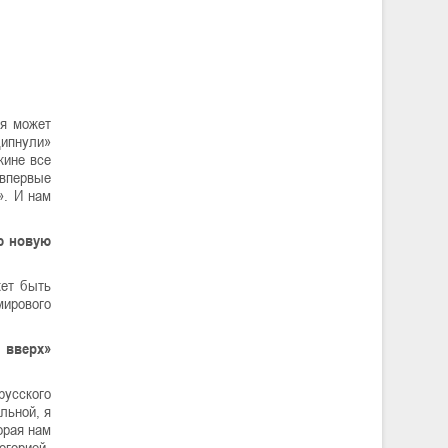
ая может
щипнули»
жине все
 впервые
». И нам
ю новую
жет быть
мирового
 вверх»
русского
льной, я
орая нам
огорией.