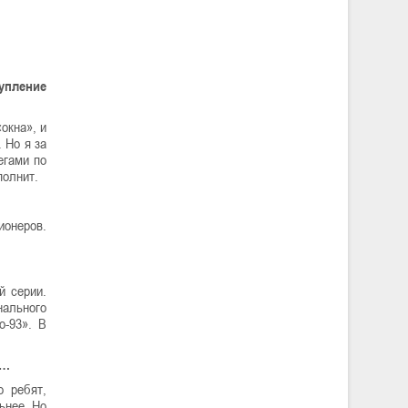
упление
окна», и
 Но я за
егами по
полнит.
ионеров.
й серии.
нального
о-93». В
м…
 ребят,
ьнее. Но