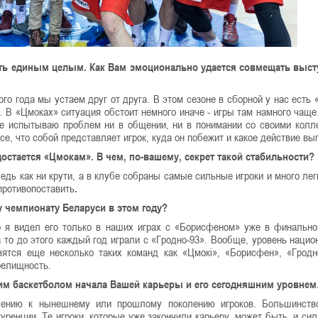
ть единым целым. Как Вам эмоционально удается совмещать выст
ого года мы устаем друг от друга. В этом сезоне в сборной у нас есть «
 В «Цмоках» ситуация обстоит немного иначе - игры там намного чаще.
 не испытываю проблем ни в общении, ни в понимании со своими колл
се, что собой представляет игрок, куда он побежит и какое действие вы
достается «Цмокам». В чем, по-вашему, секрет такой стабильности?
едь как ни крути, а в клубе собраны самые сильные игроки и много лег
противопоставить
.
 чемпионату Беларуси в этом году?
 я видел его только в наших играх с «Борисфеном» уже в финально
 то до этого каждый год играли с «Гродно-93». Вообще, уровень нацио
ятся еще несколько таких команд как «Цмокі», «Борисфен», «Гродн
релищность.
ким баскетболом начала Вашей карьеры и его сегодняшним уровне
шению к нынешнему или прошлому поколению игроков. Большинство
ренции. Те игроки, которые уже закончили карьеру, может быть, и сил