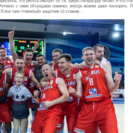
ересуюсь, что ребята смотрят по ТВ; какую литературу читают и что сл
 Активно с ними обсуждаем новинки, иногда можем даже поспорить. П
. Я все-таки «тяжелый» защитник со стажем…