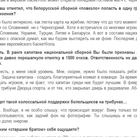
аш отметил, что белорусской сборной «повезло» попасть в одну г
 мнения?
 было интересно, как легла карта на жребии, потому что до того момент
 со Словенией, ни с Черногорией. Хотя я встречался со многими игрок
Словении, Украине, Турции, Литве и Беларуси. А вот в составе наци
жко с опаской думал, как мы будем выглядеть на их фоне. Последние 
ами европейского баскетбола.
ать. В ранге капитана национальной сборной Вы были признаны
же давно перешагнули отметку в 1500 очков. Ответственность не да
.
есть, у меня свой уровень. Мне, скорее, нужно было показать ребя
. Задача капитана - создать благоприятный климат в команде. За время
ать игроков, и не факт, что капитан среди них будет лучшим. В фев
 трибуне Дворца спорта, и от тех, кто закрывал дверь в раздевалке. А
удет такой колоссальной поддержки болельщиков на трибунах…
. Вообще, я не особо слышу, что происходит вокруг. Вижу только п
 расплываются, как задний фон на фотографии. Ты слышишь и не 
 долю энергии.
аким «старшим братом» себя ощущаете?