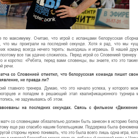
ре по максимуму. Считаю, что игрой с испанцами белорусская сборн
у, что мы проиграли на последней секунде. Хотя я рад, что мы «у
аких команд всегда нечего терять: выходишь и играешь. В нашей дру
 поэтому все так удачно сложилось. Перед игрой со Словенией тренеру
о и коротко: «Ребята, перед вами словенцы, вы знаете, кто это такие
й речи.
матча со Словенией отметил, что белорусская команда пишет сво
аявление, не правда ли?
ий главного тренера. Думаю, что это начало успеха, у которого мо
ногорцев и попадем в решающий этап квалификационного турнира 
топись, не задумываясь об этом.
авоеваны на последних секундах. Связь с фильмом «Движение
от матч со словенцами обязательно должен быть занесен в историю бело
оэтому еще раз спасибо нашим болельщикам. Поддержка была феномена
ругой стороны нужно понимать, что это была всего лишь одна игра, кот
сам в мировой баскетбол может открыть победный гостевой матч с Черн