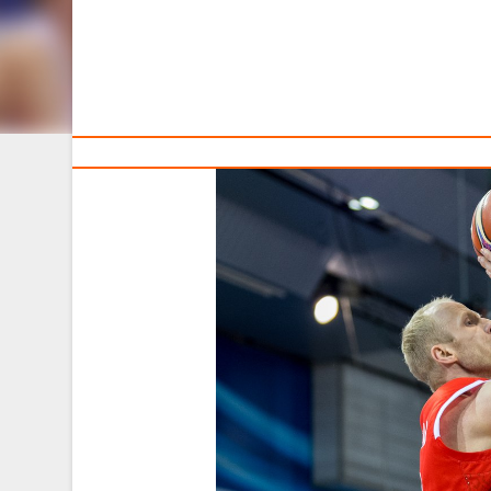
Тренерам
Все меньше времени остается до решающих матчей в
дружина на выезде встретится с командой Черного
поединке с испанцами.