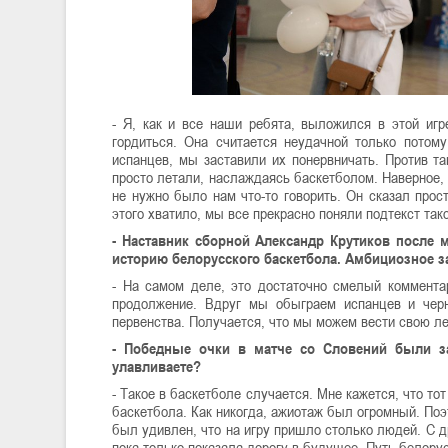
- Я, как и все наши ребята, выложился в этой иг
гордиться. Она считается неудачной только потом
испанцев, мы заставили их понервничать. Против т
просто летали, наслаждаясь баскетболом. Наверное,
не нужно было нам что-то говорить. Он сказал прост
этого хватило, мы все прекрасно поняли подтекст тако
- Наставник сборной Александр Крутиков после 
историю белорусского баскетбола. Амбициозное з
- На самом деле, это достаточно смелый комментар
продолжение. Вдруг мы обыграем испанцев и чер
первенства. Получается, что мы можем вести свою ле
- Победные очки в матче со Словений были з
улавливаете?
- Такое в баскетболе случается. Мне кажется, что т
баскетбола. Как никогда, ажиотаж был огромный. П
был удивлен, что на игру пришло столько людей. С д
пока только показала дорогу в будущее. Путь белору