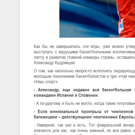
Как бы не завершились эти игры, уже можно утвер
выступать с ведущими баскетбольными коллективам
лепту в развитие главной команды страны, оставаяс
Александр Кудрявцев.
О том, как насколько непросто исполнять лидирующу
молодым поколением баскетболистов и при этом неиз
«Наш спорт».
- Александр, еще недавно вся баскетбольна
командами Испании и Словении.
- А по-другому и быть не могло, когда такие титуло
- Если минимальный проигрыш от чемпионов 
балканцами – действующими чемпионами Европы, 
- Наверное, так оно и есть. Тот февральский вечер
значился для нас, как очень важный, но все равно