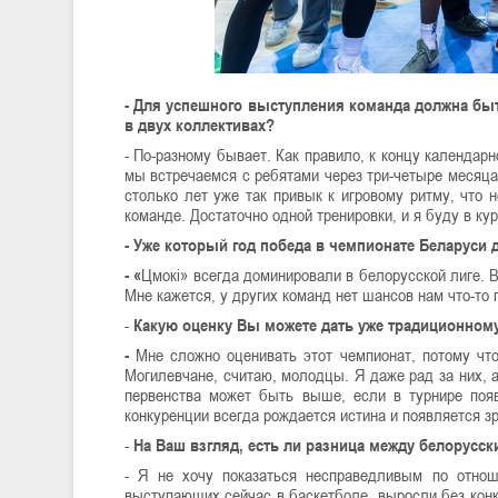
- Для успешного выступления команда должна бы
в двух коллективах?
- По-разному бывает. Как правило, к концу календарн
мы встречаемся с ребятами через три-четыре месяца.
столько лет уже так привык к игровому ритму, что
команде. Достаточно одной тренировки, и я буду в кур
- Уже который год победа в чемпионате Беларуси 
- «
Цмокі» всегда доминировали в белорусской лиге. В
Мне кажется, у других команд нет шансов нам что-то 
-
Какую оценку Вы можете дать уже традиционному
-
Мне сложно оценивать этот чемпионат, потому что
Могилевчане, считаю, молодцы. Я даже рад за них, а
первенства может быть выше, если в турнире появ
конкуренции всегда рождается истина и появляется з
-
На Ваш взгляд, есть ли разница между белорусс
- Я не хочу показаться несправедливым по отно
выступающих сейчас в баскетболе, выросли без конку