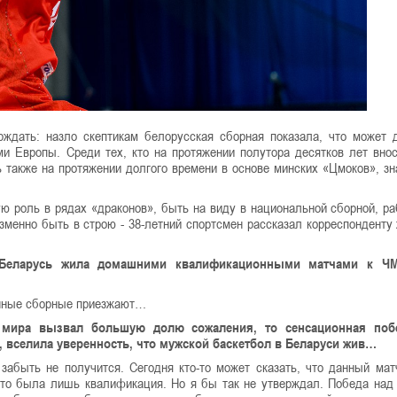
ждать: назло скептикам белорусская сборная показала, что может 
и Европы. Среди тех, кто на протяжении полутора десятков лет вно
ь также на протяжении долгого времени в основе минских «Цмоков», зн
ю роль в рядах «драконов», быть на виду в национальной сборной, ра
менно быть в строю - 38-летний спортсмен рассказал корреспонденту
я Беларусь жила домашними квалификационными матчами к ЧМ
ванные сборные приезжают…
мира вызвал большую долю сожаления, то сенсационная поб
вселила уверенность, что мужской баскетбол в Беларуси жив…
 забыть не получится. Сегодня кто-то может сказать, что данный мат
 это была лишь квалификация. Но я бы так не утверждал. Победа над