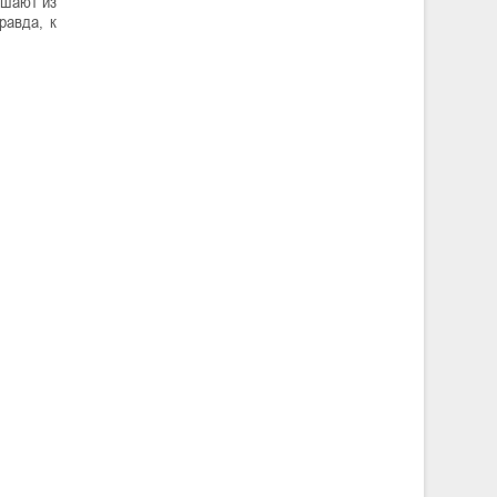
ушают из
равда, к