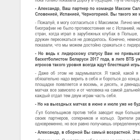
- Александр, Ваш партнер по команде Максим Сал
Словенией, Испанией, Черногорией. Вы такого же
- Пожалуй, я могу согласиться с Максимом. Лично мне
биографии не было противостояния ни с Испанией, ни
стран, когда играл в зарубежных клубах в Польше, 
дружин пересекаться не доводилось. Конечно, немно
показали, что мы можем достойно сражаться с лидер
- Но ведь к лидерскому статусу Вам не привык
баскетболистом Беларуси 2017 года, в лиге ВТБ у
игроков такого уровня всегда ждут блестящей игры
- Даже об этом не задумывался. Я такой, какой я 
обязательно надо верить в себя и бороться до конца
площадке появляется и восемь, и десять, и двенадц
матчах все зависело и от человека на самой дальней
каждый отдал тем двум играм часть себя.
- Но на выездных матчах в июне и июле уже не б
-Гул болельщиков против тебя заводит еще больше
своих партнеров, соперников и кольцо. Зрители
одновременно, но все равно получаешь определенную
- Александр, в сборной Вы самый возрастной. Эт