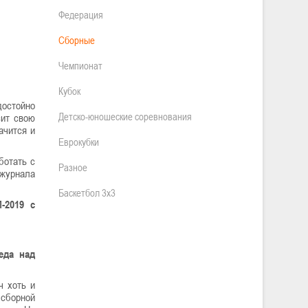
Федерация
Сборные
Чемпионат
Кубок
достойно
Детско-юношеские соревнования
сит свою
ачится и
Еврокубки
ботать с
Разное
 журнала
Баскетбол 3х3
-2019 с
еда над
ч хоть и
 сборной