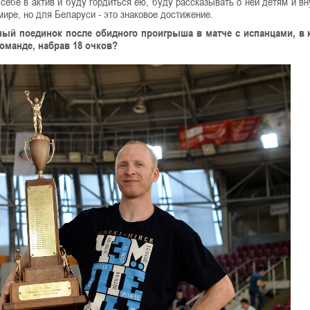
себе в актив и буду гордиться ею, буду рассказывать о ней детям и вн
ире, но для Беларуси - это знаковое достижение.
ный поединок после обидного проигрыша в матче с испанцами, в 
манде, набрав 18 очков?