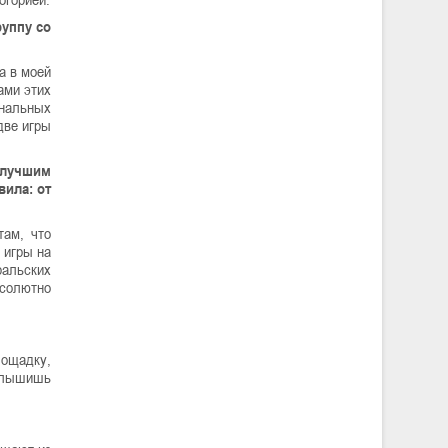
руппу со
а в моей
ами этих
ональных
две игры
 лучшим
вила: от
там, что
 игры на
ральских
бсолютно
лощадку,
слышишь