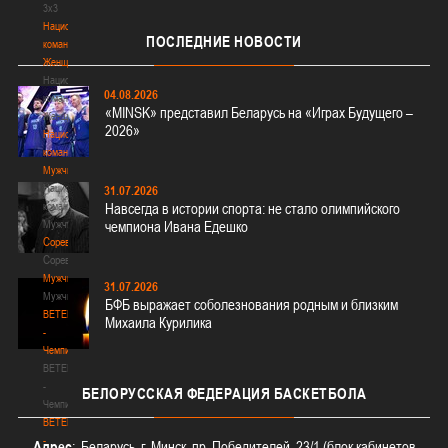
3х3
Национальная
ПОСЛЕДНИЕ
НОВОСТИ
команда.
Женщины
Национальная
04.08.2026
команда.
«MINSK» представил Беларусь на «Играх Будущего –
Женщины
2026»
Национальная
команда.
Мужчины
Национальная
31.07.2026
команда.
Навсегда в истории спорта: не стало олимпийского
Мужчины
чемпиона Ивана Едешко
Соревнования
Соревнования
Мужчины
31.07.2026
Мужчины
БФБ выражает соболезнования родным и близким
BETERA
Михаила Курилика
-
Чемпионат
BETERA
-
БЕЛОРУССКАЯ
ФЕДЕРАЦИЯ БАСКЕТБОЛА
Чемпионат
BETERA
-
Адрес
: Беларусь, г. Минск, пр. Победителей, 23/1 (блок кабинетов