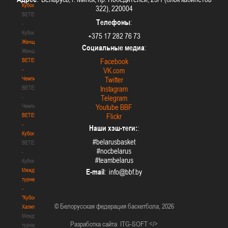
Кубок
322), 220004
BETERA
Телефоны
:
-
Кубок
+375 17 282 76 73
Женщины
Социальные медиа
:
Женщины
BETERA
Facebook
-
VK.com
Чемпионат
Twitter
BETERA
Instagram
-
Telegram
Чемпионат
Youtube BBF
BETERA
Flickr
-
Наши хэш-теги:
:
Кубок
#belarusbasket
BETERA
#nocbelarus
-
#teambelarus
Кубок
Международный
E-mail
:
турнир
-
"Кубок
© Белорусская федерация баскетбола, 2026
Халипского"
Международный
Разработка сайта
ITG-SOFT </>
турнир