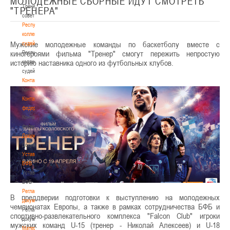
МОЛОДЕЖНЫЕ СБОРНЫЕ ИДУТ СМОТРЕТЬ
Тренерский
"ТРЕНЕРА"
совет
Республиканская
коллегия
Мужские молодежные команды по баскетболу вместе с
судей
киногероями фильма "Тренер" смогут пережить непростую
Республиканская
историю наставника одного из футбольных клубов.
коллегия
судей
Контакты
Контакты
Контакты
федерации
Контакты
федерации
Документы
Документы
Устав
БФБ
Устав
БФБ
Регламентирующие
В преддверии подготовки к выступлению на молодежных
документы
чемпионатах Европы, а также в рамках сотрудничества БФБ и
Регламентирующие
cпортивно-развлекательного комплекса "Falcon Club" игроки
документы
мужских команд U-15 (тренер - Николай Алексеев) и U-18
Материалы