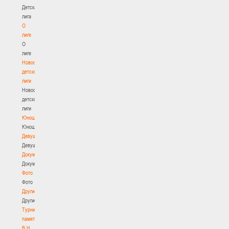
Детская
лига
О
лиге
О
лиге
Новости
детской
лиги
Новости
детской
лиги
Юноши
Юноши
Девушки
Девушки
Документы
Документы
Фото
Фото
Другие
Другие
Турнир
памяти
В.Н.