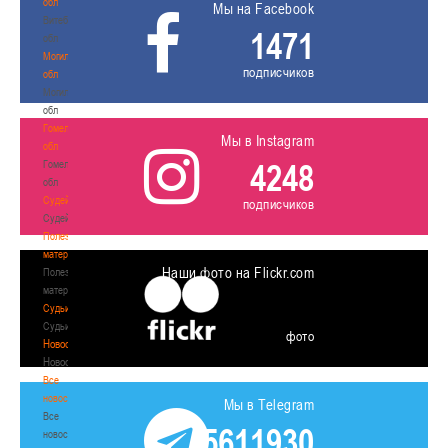
обл
Мы на Facebook
Витебская
1471
обл
Могилевская
подписчиков
обл
Могилевская
обл
Гомельская
Мы в Instagram
обл
4248
Гомельская
обл
Судейство
подписчиков
Судейство
Полезные
материалы
Наши фото на Flickr.com
Полезные
материалы
Судьи
Судьи
фото
Новости
Новости
Все
новости
Мы в Telegram
Все
5611930
новости