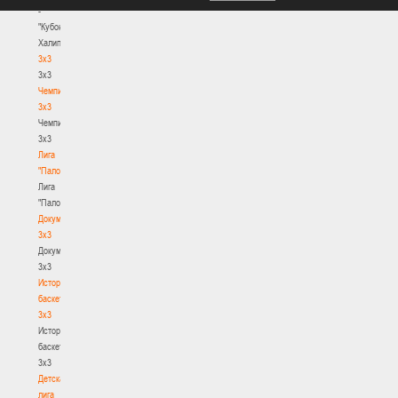
-
"Кубок
Халипского"
3x3
3x3
Чемпионат
3х3
Чемпионат
3х3
Лига
"Палова"
Лига
"Палова"
Документы
3х3
Документы
3х3
История
баскетбола
3х3
История
баскетбола
3х3
Детская
лига