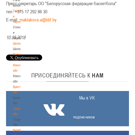
Пресс-секретарь ОО "Белорусская федерация баскетбола"
волонтером
тел. +375 17 292 86 30
Спонсоры
и
E-mail:
партнеры
Спонсоры
и
10.05.2018
партнеры
Школы
Школы
Минск
Минск
Минская
обл
ПРИСОЕДИНЯЙТЕСЬ
К
НАМ
Минская
обл
Брестская
обл
Мы в VK
Брестская
обл
Гродненская
обл
подписчиков
Гродненская
обл
Витебская