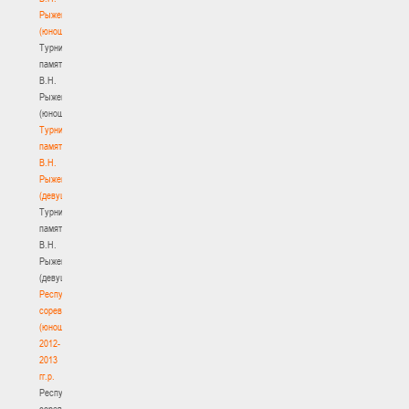
Рыженкова
(юноши)
Турнир
памяти
В.Н.
Рыженкова
(юноши)
Турнир
памяти
В.Н.
Рыженкова
(девушки)
Турнир
памяти
В.Н.
Рыженкова
(девушки)
Республиканские
соревнования
(юноши)
2012-
2013
гг.р.
Республиканские
соревнования