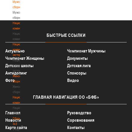
Мужские
сборные
Мужские
сборные
Национальная
команда
Национальная
БЫСТРЫЕ
ССЫЛКИ
команда
Национальная
команда
Актуально
Чемпионат Мужчины
(история)
Чемпионат Женщины
Документы
Национальная
Детские школы
Детская лига
команда
(история)
Антидопинг
Спонсоры
Женские
Фото
Видео
сборные
Женские
сборные
ГЛАВНАЯ
НАВИГАЦИЯ ОО «БФБ»
Национальная
команда
Национальная
Главная
Руководство
команда
Сборные
Новости
Соревнования
3х3
Карта сайта
Контакты
Сборные