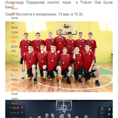
(Александр Подерачев) посетят показ в "Falcon Club Бутик
по
Кино".
баскетбольной
статистике
Сеанс состоится в воскресенье, 13 мая, в 15.35.
Материалы
по
баскетбольной
статистике
Документы
РКС
Документы
РКС
Положение
о
переходах
Положение
о
переходах
Наши
чемпионы
Наши
чемпионы
Белошапко
Татьяна
Белошапко
Татьяна