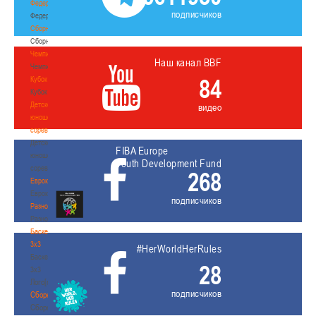
Федерация
подписчиков
Федерация
Сборные
Сборные
Чемпионат
Наш канал BBF
Чемпионат
84
Кубок
Кубок
Детско-
видео
юношеские
соревнования
Детско-
FIBA Europe
юношеские
Youth Development Fund
соревнования
268
Еврокубки
Еврокубки
подписчиков
Разное
Разное
Баскетбол
3х3
#HerWorldHerRules
Баскетбол
28
3х3
Лого[modid=121]
подписчиков
Сборные
Сборные