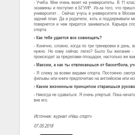
- Учеба. Мне очень везет на университеты. В 11 кл
экзамены и поступил в БГУИР. Из-за того, что приш
университет… Сейчас учусь в университете в Москве
задний план. Да и родители, хоть и поддерживали ме
повернется и чем придется заниматься. Карьера спо
спорта.
- Как тебе удается все совмещать?
- Конечно, сложно, когда по три тренировки в день, 
нужно. Но кому сейчас легко? Было бы желание - 
происходит за пределами площадки, настолько же важ
- Максим, а как ты отвлекаешься от баскетбола, 
- Я слежу за всеми видами спорта. Постоянно смот
фильмы или книги предпочитаю на английском или исп
- Каким жизненным принципом стараешься руков
- Никогда не сдаваться. Я очень упертый. Пока начат
вне его.
Источник: журнал «Наш спорт»
07.05.2018