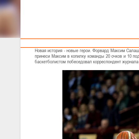
БАСКЕТБОЛ, А ОН МЕ
Тренерам
Февральская победа белорусской сборной по баске
матче к ЧМ-2019 в Китае, произвела фурор в спорт
скрывая гордости, отметил, что его дружина творит 
Новая история - новые герои. Форвард Максим Салаш
принеси Максим в копилку команды 20 очков и 10 по
баскетболистом побеседовал корреспондент журнала