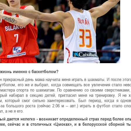
ю жизнь именно с баскетболом?
ин прекрасный день мама научила меня играть в шахматы. И после этог
утболом, его же и выбрал, когда совмещать все увлечения стало нев
 мастера спорта по шахматам. По сравнению со своими сверстниками,
рый набирал в секцию детей, пригласил меня на тренировку. Я не х
м, который смог сильно заинтересовать. Был период, когда я одно
за большого роста (сейчас 2.06 м -- авт.) играть в футбол стало сло
, а не я его.
лый дается нелегко - возникает определенный страх перед более 
лее, сейчас и в столичных «Цмоках», и в белорусской сборной т