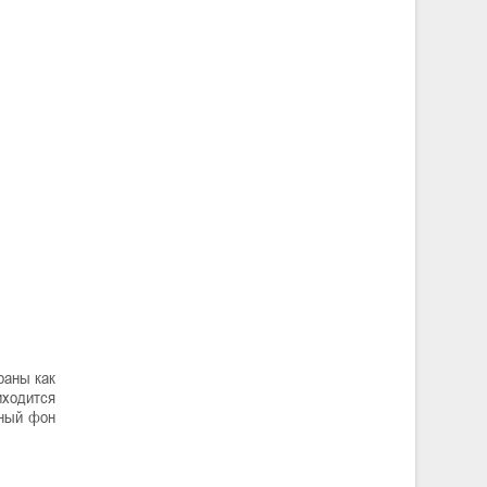
раны как
иходится
ьный фон