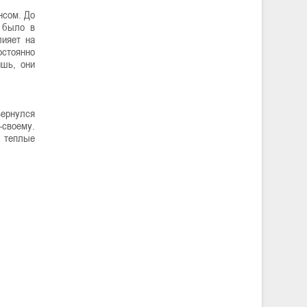
нсом. До
 было в
лияет на
остоянно
ишь, они
вернулся
-своему.
х теплые