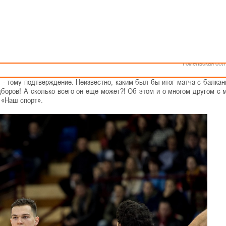
НЯ»
Как стать волонтером
Минск
Спонсоры и партнеры
Минская обл
Брестская обл
Гродненская об
Витебская обл
тболу над действующими чемпионами Европы - словенцами в квалифик
Могилевская об
ивном мире. Тогда же главный тренер нашей команды Александр Крут
Гомельская обл
новую историю белорусского баскетбола.
 - тому подтверждение. Неизвестно, каким был бы итог матча с балкан
дборов! А сколько всего он еще может?! Об этом и о многом другом с
 «Наш спорт».