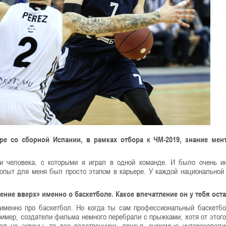
е со сборной Испании, в рамках отбора к ЧМ-2019, знание мент
и человека, с которыми я играл в одной команде. И было очень и
 опыт для меня был просто этапом в карьере. У каждой национальной
ние вверх» именно о баскетболе. Какое впечатление он у тебя ост
именно про баскетбол. Но когда ты сам профессиональный баскетбо
имер, создатели фильма немного перебрали с прыжками, хотя от этого
л на экраны, то все родственники, друзья, знакомые интересовал