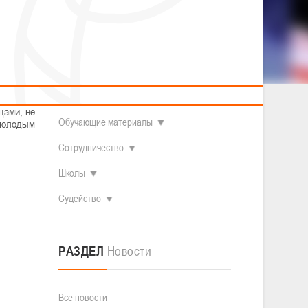
2014 гг.р.
Полезные материалы
Товарищеские игры (девушки)
О федерации
Судьи
ОДМ 2008-2009 гг.р. (девушки)
ОДМ 2008-2009 гг.р. (юноши)
Контакты
л
Первенство 2010-2011 гг.р. (юноши)
ационном
Первенство 2011-2012 гг.р. (юноши)
Документы
л
иков, не
Первенство 2012-2013 гг.р. (юноши)
Наши чемпионы
цами, не
Обучающие материалы
 молодым
Сотрудничество
Школы
Судейство
РАЗДЕЛ
Новости
Все новости