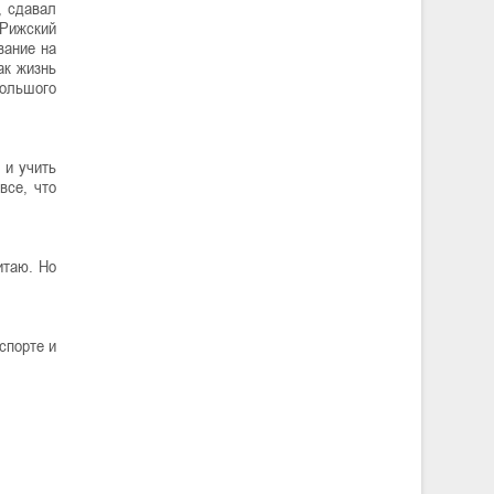
, сдавал
 Рижский
вание на
ак жизнь
большого
 и учить
все, что
итаю. Но
спорте и