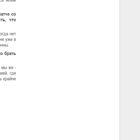
матче со
ть, что
огда нет
не уже в
енны.
ло брать
 мы же -
ией, где
ь крайне