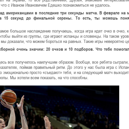
 что с Иваном Ивановичем Едешко познакомиться не удалось.
над американцами в последние три секунды матча. В феврале на 
 15 секунд до финальной серены. То есть, ты можешь поня
Самое большое наслаждение получаешь, когда игра идет очко в очко, к
 чтобы выйти из группы, где играют испанцы и словенцы. На таком уров
 мы доказали, что можем бороться на равных. Такие игры невероятно ц
сборной очень значим: 20 очков и 10 подборов. Что тебе помога
 здесь все получилось наилучшим образом. Вообще, все ребята сыграли,
оказателях, поймав правильный ритм. До этого у нас была игра с Испан
то эмоционально просто «съедают» тебя, и на следующий матч выходит
опы. Мы хотели всем показать, на что способны.