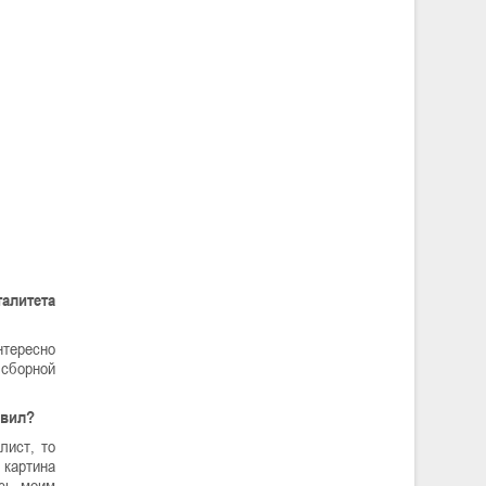
алитета
нтересно
 сборной
авил?
лист, то
 картина
ись моим