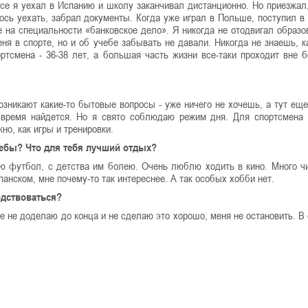
ассе я уехал в Испанию и школу заканчивал дистанционно. Но приезжал
лось уехать, забрал документы. Когда уже играл в Польше, поступил в
 на специальности «банковское дело». Я никогда не отодвигал образо
ня в спорте, но и об учебе забывать не давали. Никогда не знаешь, к
ртсмена - 36-38 лет, а большая часть жизни все-таки проходит вне 
возникают какие-то бытовые вопросы - уже ничего не хочешь, а тут еще
время найдется. Но я свято соблюдаю режим дня. Для спортсмена 
но, как игры и тренировки.
учебы? Что для тебя лучший отдых?
рю футбол, с детства им болею. Очень люблю ходить в кино. Много ч
анском, мне почему-то так интереснее. А так особых хобби нет.
одствоваться?
ое не доделаю до конца и не сделаю это хорошо, меня не остановить. В 