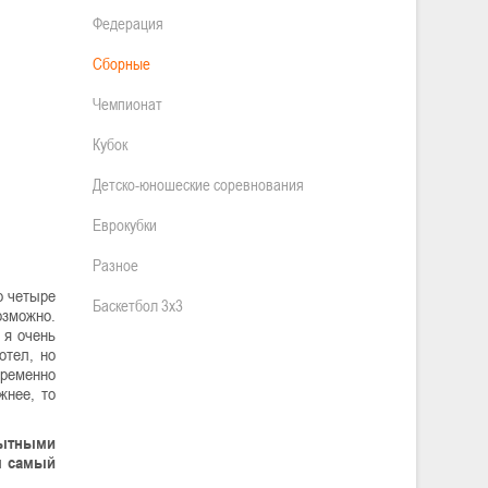
Федерация
Сборные
Чемпионат
Кубок
Детско-юношеские соревнования
Еврокубки
Разное
о четыре
Баскетбол 3х3
озможно.
 я очень
отел, но
временно
жнее, то
опытными
ы самый