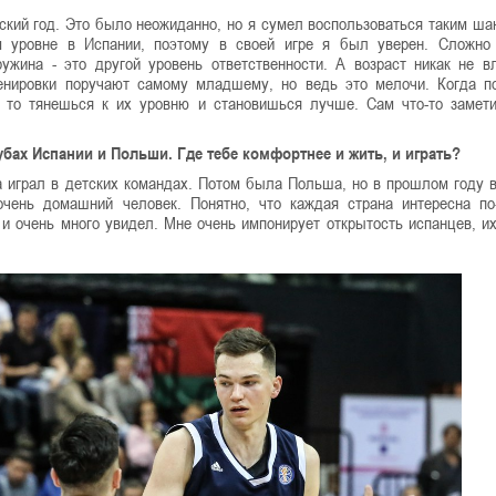
ский год. Это было неожиданно, но я сумел воспользоваться таким ша
м уровне в Испании, поэтому в своей игре я был уверен. Сложно
ужина - это другой уровень ответственности. А возраст никак не в
енировки поручают самому младшему, но ведь это мелочи. Когда п
 то тянешься к их уровню и становишься лучше. Сам что-то замет
бах Испании и Польши. Где тебе комфортнее и жить, и играть?
да играл в детских командах. Потом была Польша, но в прошлом году 
чень домашний человек. Понятно, что каждая страна интересна по
, и очень много увидел. Мне очень импонирует открытость испанцев, и