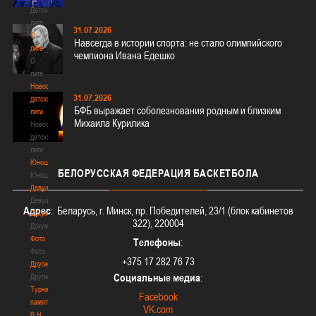
Детская
лига
31.07.2026
О
Навсегда в истории спорта: не стало олимпийского
лиге
чемпиона Ивана Едешко
О
лиге
Новости
31.07.2026
детской
БФБ выражает соболезнования родным и близким
лиги
Михаила Курилика
Новости
детской
лиги
Юноши
БЕЛОРУССКАЯ
ФЕДЕРАЦИЯ БАСКЕТБОЛА
Юноши
Девушки
Девушки
Адрес
: Беларусь, г. Минск, пр. Победителей, 23/1 (блок кабинетов
Документы
322), 220004
Документы
Фото
Телефоны
:
Фото
+375 17 282 76 73
Другие
Социальные медиа
:
Другие
Турнир
Facebook
памяти
VK.com
В.Н.