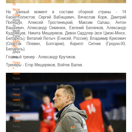
по
баскетбольной
На данный момент в составе сборной страны - 14
статистике
баскетболистов: Сергей Вабищевич, Вячеслав Корж, Дмитрий
Материалы
Полещук, Алексей Тростинецкий, Максим Салаш, Антон
по
Вашкевич, Александр Семенюк, Евгений Белянков, Александр
баскетбольной
Кудрявцев, Никита Мещеряков, Девон Саддлер (все Цмокi-Мiнск,
статистике
Беларусь); Виталий Лютыч (Енисей, Россия), Владимир Крисевич
Документы
(Спартак Плевен, Болгария), Кирилл Ситник (Гродно-93,
РКС
Беларусь).
Документы
Главный тренер - Александр Крутиков.
РКС
Положение
Тренеры - Егор Мещеряков, Войтек Валих.
о
переходах
Положение
о
переходах
Наши
чемпионы
Наши
чемпионы
Белошапко
Татьяна
Белошапко
Татьяна