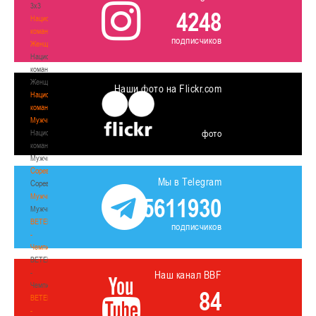
3х3
4248
Национальная
команда.
подписчиков
Женщины
Национальная
команда.
Женщины
Наши фото на Flickr.com
Национальная
команда.
Мужчины
фото
Национальная
команда.
Мужчины
Соревнования
Мы в Telegram
Соревнования
Мужчины
5611930
Мужчины
BETERA
подписчиков
-
Чемпионат
BETERA
-
Наш канал BBF
Чемпионат
84
BETERA
-