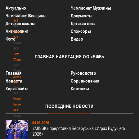
-
Актуально
Чемпионат Мужчины
"Кубок
Халипского"
Чемпионат Женщины
Документы
3x3
Детские школы
Детская лига
3x3
Антидопинг
Спонсоры
Чемпионат
3х3
Фото
Видео
Чемпионат
3х3
Лига
ГЛАВНАЯ
НАВИГАЦИЯ ОО «БФБ»
"Палова"
Лига
"Палова"
Главная
Руководство
Документы
Новости
Соревнования
3х3
Документы
Карта сайта
Контакты
3х3
История
баскетбола
ПОСЛЕДНИЕ
НОВОСТИ
3х3
История
баскетбола
04.08.2026
3х3
«MINSK» представил Беларусь на «Играх Будущего –
Детская
2026»
лига