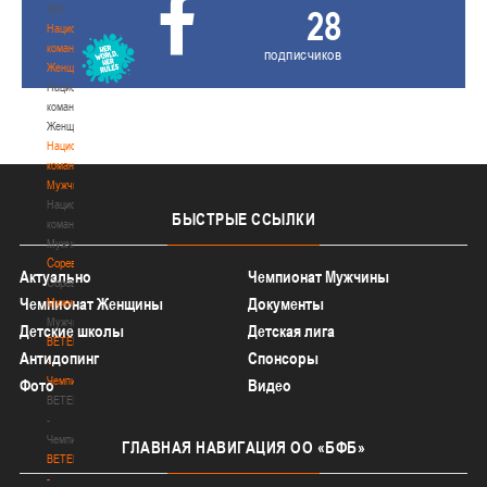
3х3
28
Национальная
команда.
подписчиков
Женщины
Национальная
команда.
Женщины
Национальная
команда.
Мужчины
Национальная
БЫСТРЫЕ
ССЫЛКИ
команда.
Мужчины
Соревнования
Актуально
Чемпионат Мужчины
Соревнования
Чемпионат Женщины
Документы
Мужчины
Мужчины
Детские школы
Детская лига
BETERA
Антидопинг
Спонсоры
-
Чемпионат
Фото
Видео
BETERA
-
Чемпионат
ГЛАВНАЯ
НАВИГАЦИЯ ОО «БФБ»
BETERA
-