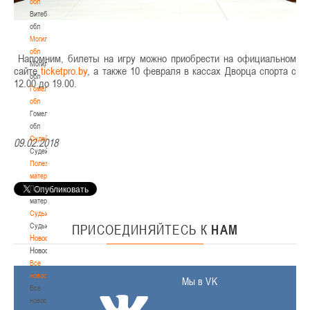
обл
Витебская
обл
Могилевская
обл
Напомним, билеты на игру можно приобрести на официальном
Могилевская
сайте
ticketpro.by
, а также 10 февраля в кассах Дворца спорта с
обл
12.00 до 19.00.
Гомельская
обл
Гомельская
обл
Судейство
09.02.2018
Судейство
Полезные
материалы
Полезные
материалы
Судьи
Судьи
ПРИСОЕДИНЯЙТЕСЬ
К
НАМ
Новости
Новости
Все
новости
Мы в VK
Все
новости