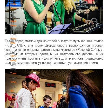
Сумникова
Ирина
Сумникова
Ирина
Швайбович
Елена
Швайбович
Елена
Едешко
Также перед матчем для зрителей выступит музыкальная группа
Иван
«KIWI-BAND», а в фойе Дворца спорта расположится игровая
Едешко
зона с эксклюзивными настольными играми от «Розовой Зебры»,
Иван
конструкции которых сделаны из натурального дерева, а их
Обучающие
правила очень простые и доступные для всех. Уже традиционно
материалы
фанаты команды смогут воспользоваться услугами аквагрима.
Обучающие
материалы
Тренерам
Тренерам
Сотрудничество
Сотрудничество
Как
стать
волонтером
Как
стать