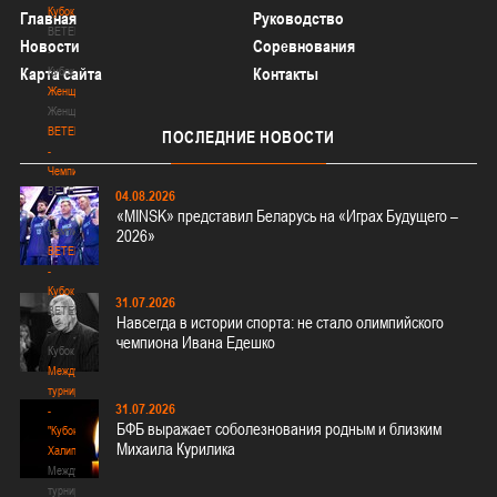
Кубок
Главная
Руководство
BETERA
Новости
Соревнования
-
Кубок
Карта сайта
Контакты
Женщины
Женщины
BETERA
ПОСЛЕДНИЕ
НОВОСТИ
-
Чемпионат
BETERA
04.08.2026
-
«MINSK» представил Беларусь на «Играх Будущего –
Чемпионат
2026»
BETERA
-
Кубок
31.07.2026
BETERA
Навсегда в истории спорта: не стало олимпийского
-
чемпиона Ивана Едешко
Кубок
Международный
турнир
31.07.2026
-
БФБ выражает соболезнования родным и близким
"Кубок
Михаила Курилика
Халипского"
Международный
турнир