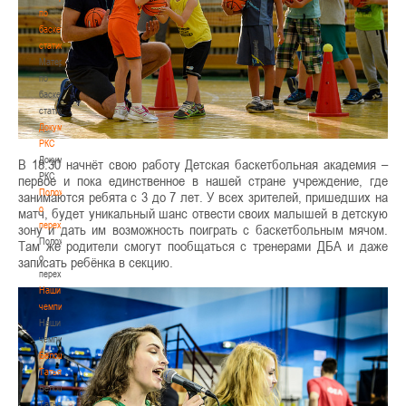
по
баскетбольной
статистике
Материалы
по
баскетбольной
статистике
Документы
РКС
Документы
В 18.30 начнёт свою работу Детская баскетбольная академия –
РКС
первое и пока единственное в нашей стране учреждение, где
Положение
занимаются ребята с 3 до 7 лет. У всех зрителей, пришедших на
о
матч, будет уникальный шанс отвести своих малышей в детскую
переходах
зону и дать им возможность поиграть с баскетбольным мячом.
Положение
Там же родители смогут пообщаться с тренерами ДБА и даже
о
записать ребёнка в секцию.
переходах
Наши
чемпионы
Наши
чемпионы
Белошапко
Татьяна
Белошапко
Татьяна