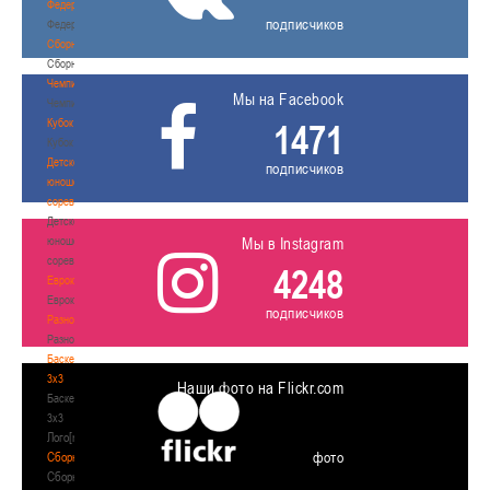
Федерация
подписчиков
Федерация
Сборные
Сборные
Чемпионат
Мы на Facebook
Чемпионат
Кубок
1471
Кубок
Детско-
подписчиков
юношеские
соревнования
Детско-
юношеские
Мы в Instagram
соревнования
4248
Еврокубки
Еврокубки
подписчиков
Разное
Разное
Баскетбол
3х3
Наши фото на Flickr.com
Баскетбол
3х3
Лого[modid=121]
фото
Сборные
Сборные