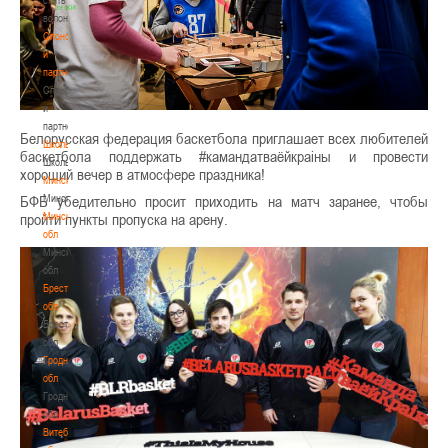
волонтером
Спонсоры
и
партнеры
Спонсоры
и
партнеры
Белорусская федерация баскетбола приглашает всех любителей
Школы
баскетбола поддержать #камандатваёйкраiны и провести
Школы
хороший вечер в атмосфере праздника!
Минск
Минск
БФБ убедительно просит приходить на матч заранее, чтобы
Минская
пройти пункты пропуска на арену.
обл
Минская
обл
Брестская
обл
Брестская
обл
Гродненская
обл
Гродненская
обл
Витебская