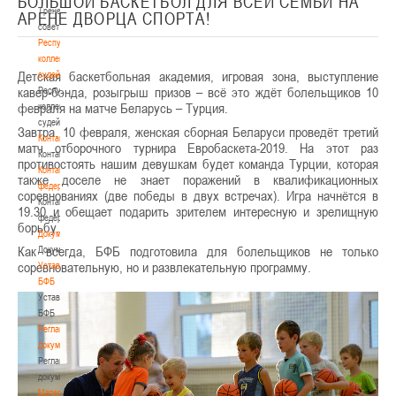
БОЛЬШОЙ БАСКЕТБОЛ ДЛЯ ВСЕЙ СЕМЬИ НА
Тренерский
АРЕНЕ ДВОРЦА СПОРТА!
совет
Республиканская
коллегия
Детская баскетбольная академия, игровая зона, выступление
судей
кавер-бэнда, розыгрыш призов – всё это ждёт болельщиков 10
Республиканская
февраля на матче Беларусь – Турция.
коллегия
судей
Завтра, 10 февраля, женская сборная Беларуси проведёт третий
Контакты
матч отборочного турнира Евробаскета-2019. На этот раз
Контакты
противостоять нашим девушкам будет команда Турции, которая
Контакты
также доселе не знает поражений в квалификационных
федерации
соревнованиях (две победы в двух встречах). Игра начнётся в
Контакты
19.30 и обещает подарить зрителем интересную и зрелищную
федерации
борьбу.
Документы
Как всегда, БФБ подготовила для болельщиков не только
Документы
соревновательную, но и развлекательную программу.
Устав
БФБ
Устав
БФБ
Регламентирующие
документы
Регламентирующие
документы
Материалы