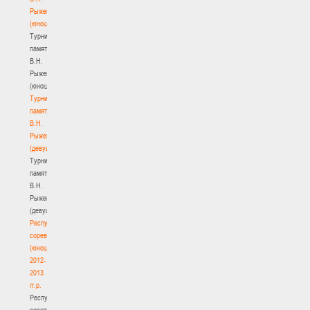
Рыженкова
(юноши)
Турнир
памяти
В.Н.
Рыженкова
(юноши)
Турнир
памяти
В.Н.
Рыженкова
(девушки)
Турнир
памяти
В.Н.
Рыженкова
(девушки)
Республиканские
соревнования
(юноши)
2012-
2013
гг.р.
Республиканские
соревнования