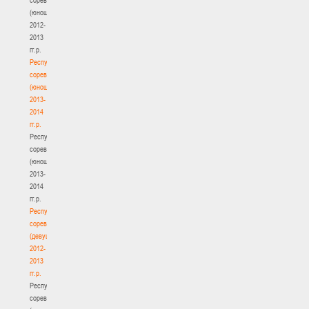
(юноши)
2012-
2013
гг.р.
Республиканские
соревнования
(юноши)
2013-
2014
гг.р.
Республиканские
соревнования
(юноши)
2013-
2014
гг.р.
Республиканские
соревнования
(девушки)
2012-
2013
гг.р.
Республиканские
соревнования