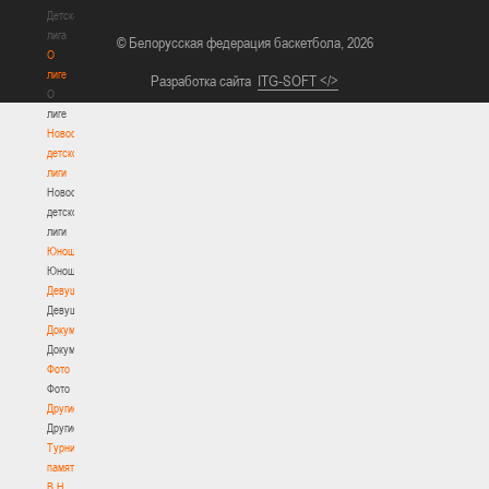
Детская
лига
© Белорусская федерация баскетбола, 2026
О
лиге
Разработка сайта
ITG-SOFT </>
О
лиге
Новости
детской
лиги
Новости
детской
лиги
Юноши
Юноши
Девушки
Девушки
Документы
Документы
Фото
Фото
Другие
Другие
Турнир
памяти
В.Н.