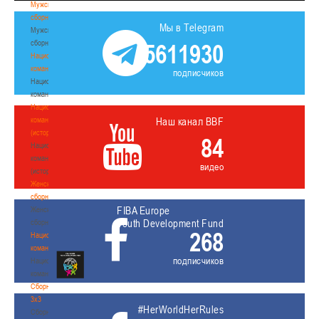
Мужские
сборные
Мы в Telegram
Мужские
сборные
5611930
Национальная
команда
подписчиков
Национальная
команда
Национальная
команда
Наш канал BBF
(история)
84
Национальная
команда
видео
(история)
Женские
сборные
FIBA Europe
Женские
Youth Development Fund
сборные
268
Национальная
команда
подписчиков
Национальная
команда
Сборные
3х3
#HerWorldHerRules
Сборные