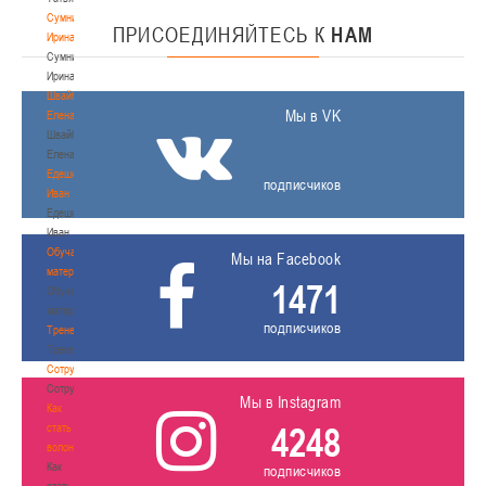
Сумникова
ПРИСОЕДИНЯЙТЕСЬ
К
НАМ
Ирина
Сумникова
Ирина
Швайбович
Мы в VK
Елена
Швайбович
Елена
Едешко
подписчиков
Иван
Едешко
Иван
Обучающие
Мы на Facebook
материалы
1471
Обучающие
материалы
подписчиков
Тренерам
Тренерам
Сотрудничество
Сотрудничество
Мы в Instagram
Как
4248
стать
волонтером
Как
подписчиков
стать