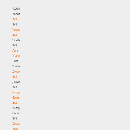
-
"Кубок
Халипского"
3x3
3x3
Чемпионат
3х3
Чемпионат
3х3
Лига
"Палова"
Лига
"Палова"
Документы
3х3
Документы
3х3
История
баскетбола
3х3
История
баскетбола
3х3
Детская
лига