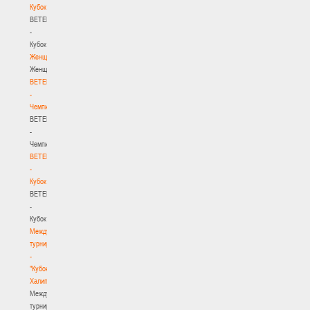
Кубок
BETERA
-
Кубок
Женщины
Женщины
BETERA
-
Чемпионат
BETERA
-
Чемпионат
BETERA
-
Кубок
BETERA
-
Кубок
Международный
турнир
-
"Кубок
Халипского"
Международный
турнир