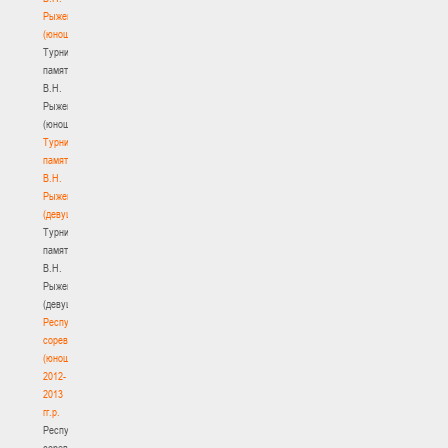
Рыженкова
(юноши)
Турнир
памяти
В.Н.
Рыженкова
(юноши)
Турнир
памяти
В.Н.
Рыженкова
(девушки)
Турнир
памяти
В.Н.
Рыженкова
(девушки)
Республиканские
соревнования
(юноши)
2012-
2013
гг.р.
Республиканские
соревнования