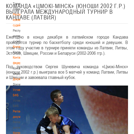
Тренерский
КОМАНДА «ЦМОКI-МIНСК» (ЮНОШИ 2002 Г.Р.)
совет
ВЫИГРАЛА МЕЖДУНАРОДНЫЙ ТУРНИР В
Республиканская
КАНДАВЕ (ЛАТВИЯ)
коллегия
судей
Республиканская
Ежегодно в конце декабря в латвийском городе Кандава
коллегия
проводится турнир по баскетболу среди юношей и девушек. В
судей
этом году участие в турнире приняли команды из Латвии, Литвы,
Контакты
Эстонии, Швеции, России и Беларуси (2002-2006 ггр.).
Контакты
Контакты
федерации
Под руководством Сергея Шуневича команда «Цмокi-Мiнск»
Контакты
(юноши 2002 г.р.) выиграла все 5 матчей у команд Латвии, Литвы
федерации
и Швеции и завоевала главный кубок.
Документы
Документы
Устав
БФБ
Устав
БФБ
Регламентирующие
документы
Регламентирующие
документы
Материалы