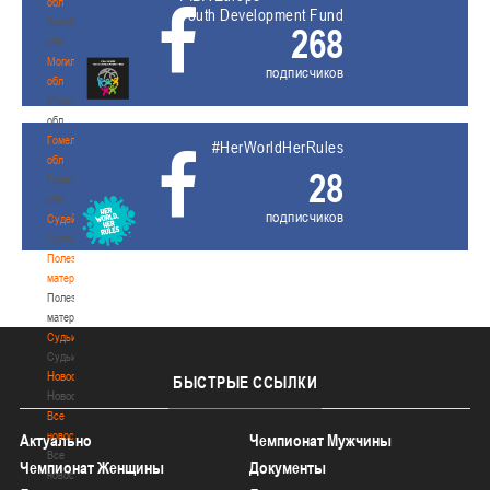
обл
Youth Development Fund
Витебская
268
обл
Могилевская
подписчиков
обл
Могилевская
обл
Гомельская
#HerWorldHerRules
обл
28
Гомельская
обл
подписчиков
Судейство
Судейство
Полезные
материалы
Полезные
материалы
Судьи
Судьи
Новости
БЫСТРЫЕ
ССЫЛКИ
Новости
Все
новости
Актуально
Чемпионат Мужчины
Все
Чемпионат Женщины
Документы
новости