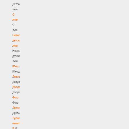
Детская
лига
О
лиге
О
лиге
Новости
детской
лиги
Новости
детской
лиги
Юноши
Юноши
Девушки
Девушки
Документы
Документы
Фото
Фото
Другие
Другие
Турнир
памяти
В.Н.