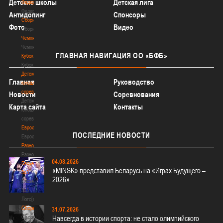
Детские школы
Детская лига
Федерация
Федерация
Антидопинг
Спонсоры
Сборные
Фото
Видео
Сборные
Чемпионат
Чемпионат
ГЛАВНАЯ
НАВИГАЦИЯ ОО «БФБ»
Кубок
Кубок
Детско-
Главная
Руководство
юношеские
соревнования
Новости
Соревнования
Детско-
Карта сайта
Контакты
юношеские
соревнования
Еврокубки
ПОСЛЕДНИЕ
НОВОСТИ
Еврокубки
Разное
Разное
04.08.2026
Баскетбол
«MINSK» представил Беларусь на «Играх Будущего –
3х3
2026»
Баскетбол
3х3
Лого[modid=121]
Сборные
31.07.2026
Сборные
Навсегда в истории спорта: не стало олимпийского