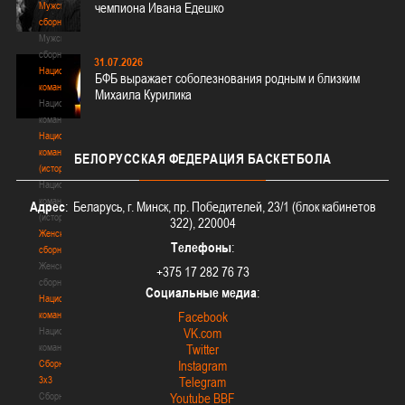
Мужские
чемпиона Ивана Едешко
сборные
Мужские
сборные
31.07.2026
Национальная
БФБ выражает соболезнования родным и близким
команда
Михаила Курилика
Национальная
команда
Национальная
команда
БЕЛОРУССКАЯ
ФЕДЕРАЦИЯ БАСКЕТБОЛА
(история)
Национальная
команда
Адрес
: Беларусь, г. Минск, пр. Победителей, 23/1 (блок кабинетов
(история)
322), 220004
Женские
Телефоны
:
сборные
Женские
+375 17 282 76 73
сборные
Социальные медиа
:
Национальная
команда
Facebook
Национальная
VK.com
команда
Twitter
Сборные
Instagram
3х3
Telegram
Сборные
Youtube BBF