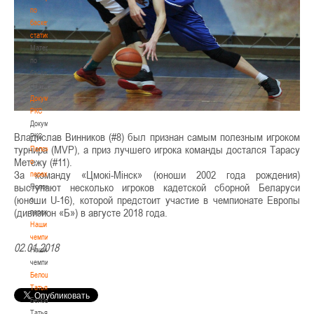
по
баскетбольной
статистике
Материалы
по
баскетбольной
статистике
Документы
РКС
Документы
Владислав Винников (#8) был признан самым полезным игроком
РКС
турнира (MVP), а приз лучшего игрока команды достался Тарасу
Положение
Метежу (#11).
о
За команду «Цмокі-Мінск» (юноши 2002 года рождения)
переходах
выступают несколько игроков кадетской сборной Беларуси
Положение
(юноши U-16), которой предстоит участие в чемпионате Европы
о
(дивизион «Б») в августе 2018 года.
переходах
Наши
чемпионы
02.01.2018
Наши
чемпионы
Белошапко
Татьяна
Белошапко
Татьяна