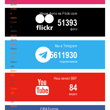
волонтером
Спонсоры
Наши фото на Flickr.com
и
партнеры
51393
Спонсоры
и
фото
партнеры
Школы
Школы
Минск
Мы в Telegram
Минск
5611930
Минская
обл
подписчиков
Минская
обл
Брестская
обл
Наш канал BBF
Брестская
84
обл
Гродненская
обл
видео
Гродненская
обл
Витебская
FIBA Europe