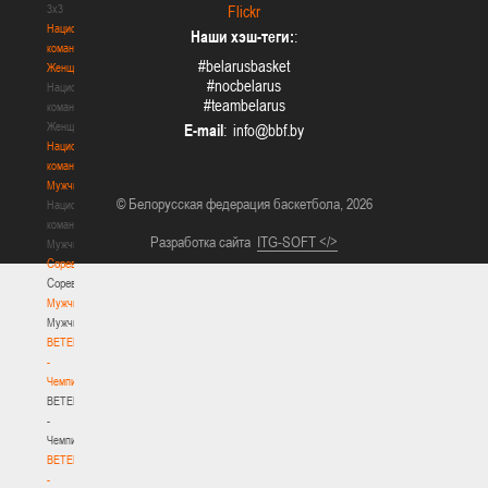
3х3
Flickr
Национальная
Наши хэш-теги:
:
команда.
#belarusbasket
Женщины
#nocbelarus
Национальная
#teambelarus
команда.
Женщины
E-mail
:
Национальная
команда.
Мужчины
© Белорусская федерация баскетбола, 2026
Национальная
команда.
Разработка сайта
ITG-SOFT </>
Мужчины
Соревнования
Соревнования
Мужчины
Мужчины
BETERA
-
Чемпионат
BETERA
-
Чемпионат
BETERA
-