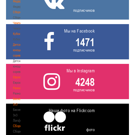
Федерация
Федерация
подписчиков
Сборные
Сборные
Чемпионат
Чемпионат
Мы на Facebook
Кубок
1471
Кубок
Детско-
подписчиков
юношеские
соревнования
Детско-
юношеские
Мы в Instagram
соревнования
Еврокубки
4248
Еврокубки
Разное
подписчиков
Разное
Баскетбол
3х3
Баскетбол
Наши фото на Flickr.com
3х3
Лого[modid=121]
Сборные
фото
Сборные