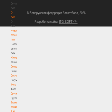
Детская
лига
© Белорусская федерация баскетбола, 2026
О
лиге
Разработка сайта
ITG-SOFT </>
О
лиге
Новости
детской
лиги
Новости
детской
лиги
Юноши
Юноши
Девушки
Девушки
Документы
Документы
Фото
Фото
Другие
Другие
Турнир
памяти
В.Н.