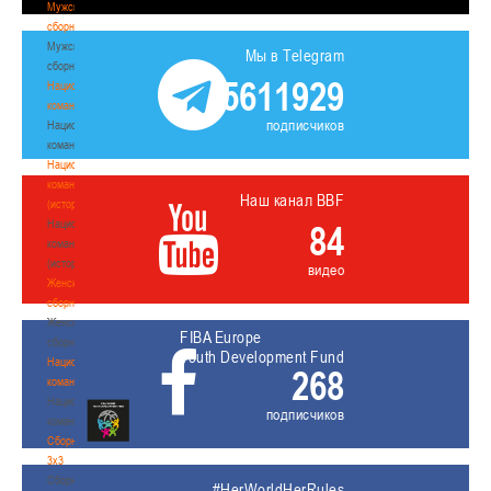
Мужские
сборные
Мужские
Мы в Telegram
сборные
5611929
Национальная
команда
подписчиков
Национальная
команда
Национальная
команда
Наш канал BBF
(история)
Национальная
84
команда
(история)
видео
Женские
сборные
Женские
FIBA Europe
сборные
Youth Development Fund
Национальная
268
команда
Национальная
подписчиков
команда
Сборные
3х3
Сборные
#HerWorldHerRules