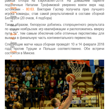
рамках отбора на Евробаскет-2019. На домашнем паркете
по
подопечные Наталии Трофимовой уверенно взяли верх над
баскетбольной
эстонками -
80:63
. Виктория Гаспер получила приз лучшего
статистике
игрока команды, став самой результативной в составе сборной
Материалы
Беларуси (20 очков, 4 подбора)
по
Таким образом, белоруски добились стопроцентного результата
баскетбольной
по итогам ноябрьских игр квалификации и расположились вверху
статистике
пула "Б", тем самым обеспечив себе отличные перспективы для
Документы
выхода в финальную часть континентального первенства.
РКС
Документы
Следующие матчи наша сборная проведёт 10 и 14 февраля 2018
РКС
года против Турции и Польши соответственно. Обе встречи
Положение
состоятся в Минске.
о
переходах
Положение
о
переходах
Наши
чемпионы
Наши
чемпионы
Белошапко
Татьяна
Белошапко
Татьяна