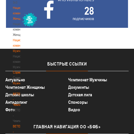
3х3
28
Национальная
команда.
подписчиков
Женщины
Национальная
команда.
Женщины
Национальная
команда.
Мужчины
Национальная
команда.
БЫСТРЫЕ
ССЫЛКИ
Мужчины
Соревнования
Соревнования
Актуально
Чемпионат Мужчины
Мужчины
Чемпионат Женщины
Документы
Мужчины
BETERA
Детские школы
Детская лига
-
Антидопинг
Спонсоры
Чемпионат
Фото
Видео
BETERA
-
Чемпионат
ГЛАВНАЯ
НАВИГАЦИЯ ОО «БФБ»
BETERA
-