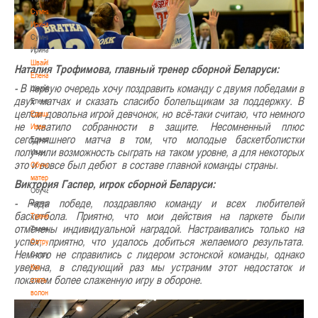
Сумникова
Ирина
Сумникова
Ирина
Швайбович
Наталия Трофимова, главный тренер сборной Беларуси:
Елена
- В первую очередь хочу поздравить команду с двумя победами в
Швайбович
двух матчах и сказать спасибо болельщикам за поддержку. В
Елена
целом довольна игрой девчонок, но всё-таки считаю, что немного
Едешко
не хватило собранности в защите. Несомненный плюс
Иван
сегодняшнего матча в том, что молодые баскетболистки
Едешко
получили возможность сыграть на таком уровне, а для некоторых
Иван
это и вовсе был дебют в составе главной команды страны.
Обучающие
материалы
Виктория Гаспер, игрок сборной Беларуси:
Обучающие
- Рада победе, поздравляю команду и всех любителей
материалы
баскетбола. Приятно, что мои действия на паркете были
Тренерам
отмечены индивидуальной наградой. Настраивались только на
Тренерам
успех, приятно, что удалось добиться желаемого результата.
Сотрудничество
Немного не справились с лидером эстонской команды, однако
Сотрудничество
уверена, в следующий раз мы устраним этот недостаток и
Как
покажем более слаженную игру в обороне.
стать
волонтером
Как
стать