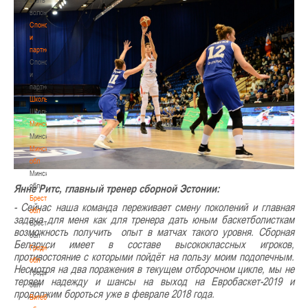
волонтером
Спонсоры
и
партнеры
Спонсоры
и
партнеры
Школы
Школы
Минск
Минск
Минская
обл
Минская
обл
Янне Ритс, главный тренер сборной Эстонии:
Брестская
- Сейчас наша команда переживает смену поколений и главная
обл
задача для меня как для тренера дать юным баскетболисткам
Брестская
возможность получить опыт в матчах такого уровня. Сборная
обл
Беларуси имеет в составе высококлассных игроков,
Гродненская
противостояние с которыми пойдёт на пользу моим подопечным.
обл
Несмотря на два поражения в текущем отборочном цикле, мы не
Гродненская
теряем надежду и шансы на выход на Евробаскет-2019 и
обл
продолжим бороться уже в феврале 2018 года.
Витебская