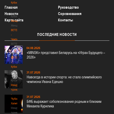
Кубок
Главная
Руководство
BETERA
-
Новости
Соревнования
Кубок
Карта сайта
Контакты
Женщины
Женщины
BETERA
ПОСЛЕДНИЕ
НОВОСТИ
-
Чемпионат
BETERA
04.08.2026
-
«MINSK» представил Беларусь на «Играх Будущего –
Чемпионат
2026»
BETERA
-
Кубок
BETERA
31.07.2026
-
Навсегда в истории спорта: не стало олимпийского
Кубок
чемпиона Ивана Едешко
Международный
турнир
-
31.07.2026
"Кубок
БФБ выражает соболезнования родным и близким
Халипского"
Михаила Курилика
Международный
турнир