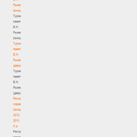
Рыженкова
(юноши)
Турнир
памяти
В.Н.
Рыженкова
(юноши)
Турнир
памяти
В.Н.
Рыженкова
(девушки)
Турнир
памяти
В.Н.
Рыженкова
(девушки)
Республиканские
соревнования
(юноши)
2012-
2013
гг.р.
Республиканские
соревнования