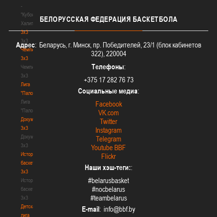
-
"Кубок
БЕЛОРУССКАЯ
ФЕДЕРАЦИЯ БАСКЕТБОЛА
Халипского"
3x3
3x3
Адрес
: Беларусь, г. Минск, пр. Победителей, 23/1 (блок кабинетов
Чемпионат
322), 220004
3х3
Телефоны
:
Чемпионат
3х3
+375 17 282 76 73
Лига
Социальные медиа
:
"Палова"
Лига
Facebook
"Палова"
VK.com
Документы
Twitter
3х3
Instagram
Документы
Telegram
3х3
Youtube BBF
История
Flickr
баскетбола
Наши хэш-теги:
:
3х3
#belarusbasket
История
#nocbelarus
баскетбола
#teambelarus
3х3
Детская
E-mail
:
лига