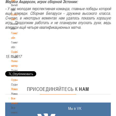
обл
Мерике Андерсон, игрок сборной Эстонии:
Витебская
- У нас молодая перспективная команда, главные победы которой
обл
ещё впереди. Сборная Беларуси - дружина высокого класса.
Могилевская
Считаю, в некоторых моментах нам удалось показать хорошую
обл
игру. Продолжим работать и не планируем опускать руки, ведь
Могилевская
впереди ещё четыре квалификационных матча.
обл
Гомельская
обл
Гомельская
обл
Судейство
15.11.2017
Судейство
Полезные
материалы
Полезные
материалы
Судьи
Судьи
ПРИСОЕДИНЯЙТЕСЬ
К
НАМ
Новости
Новости
Все
новости
Все
Мы в VK
новости