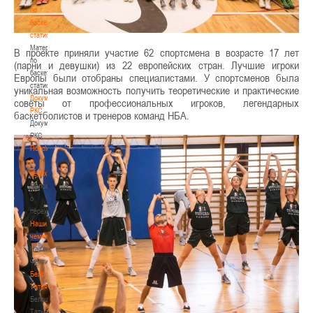
по
баскетбольной
статистике
Материалы
В проекте приняли участие 62 спортсмена в возрасте 17 лет
по
(парни и девушки) из 22 европейских стран. Лучшие игроки
баскетбольной
Европы были отобраны специалистами. У спортсменов была
статистике
уникальная возможность получить теоретические и практические
Документы
советы от профессиональных игроков, легендарных
РКС
баскетболистов и тренеров команд НБА.
Документы
РКС
Положение
о
переходах
Положение
о
переходах
Наши
чемпионы
Наши
чемпионы
Белошапко
Татьяна
Белошапко
Татьяна