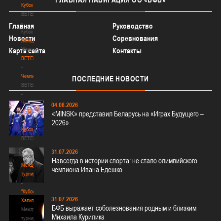
Кубок
BETERA
-
Главная
Руководство
Кубок
Новости
Соревнования
Женщины
Женщины
Карта сайта
Контакты
BETERA
-
Чемпионат
ПОСЛЕДНИЕ
НОВОСТИ
BETERA
-
Чемпионат
04.08.2026
BETERA
«MINSK» представил Беларусь на «Играх Будущего –
-
2026»
Кубок
BETERA
-
31.07.2026
Кубок
Навсегда в истории спорта: не стало олимпийского
Международный
чемпиона Ивана Едешко
турнир
-
"Кубок
31.07.2026
Халипского"
БФБ выражает соболезнования родным и близким
Международный
Михаила Курилика
турнир