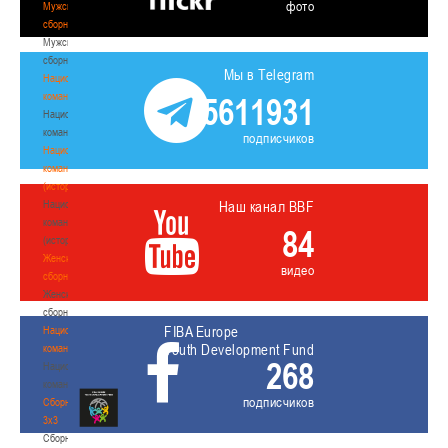
фото
Мужские
сборные
Мужские
сборные
Мы в Telegram
Национальная
команда
5611931
Национальная
команда
подписчиков
Национальная
команда
(история)
Национальная
Наш канал BBF
команда
84
(история)
Женские
видео
сборные
Женские
сборные
FIBA Europe
Национальная
Youth Development Fund
команда
268
Национальная
команда
подписчиков
Сборные
3х3
Сборные