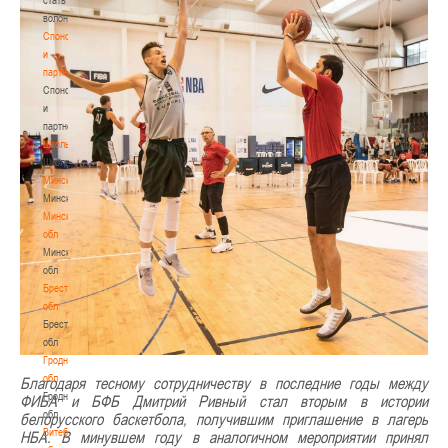
волонтером
Спонсоры
и
партнеры
Спонсоры
и
партнеры
Школы
Школы
Минск
Минск
Минская
обл
Минская
обл
Брестская
обл
Брестская
обл
Гродненская
обл
Благодаря тесному сотрудничеству в последние годы между
Гродненская
ФИБА и БФБ Дмитрий Ривный стал вторым в истории
обл
белорусского баскетбола, получившим приглашение в лагерь
Витебская
НБА. В минувшем году в аналогичном мероприятии принял