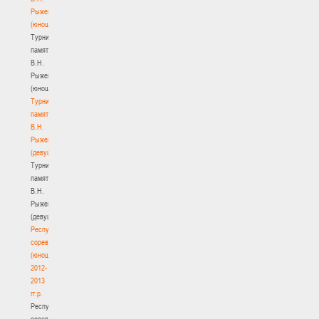
Рыженкова
(юноши)
Турнир
памяти
В.Н.
Рыженкова
(юноши)
Турнир
памяти
В.Н.
Рыженкова
(девушки)
Турнир
памяти
В.Н.
Рыженкова
(девушки)
Республиканские
соревнования
(юноши)
2012-
2013
гг.р.
Республиканские
соревнования