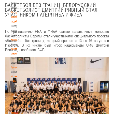
Тренерский
БАСКЕТБОЛ БЕЗ ГРАНИЦ. БЕЛОРУССКИЙ
совет
БАСКЕТБОЛИСТ ДМИТРИЙ РИВНЫЙ СТАЛ
Республиканская
УЧАСТНИКОМ ЛАГЕРЯ НБА И ФИБА
коллегия
судей
Республиканская
По приглашению НБА и ФИБА самые талантливые молодые
коллегия
баскетболисты Европы стали участниками специального проекта
судей
«Баскетбол без границ», который прошел с 13 по 16 августа в
Контакты
Израиле. В их числе был игрок нацкоманды U-18 Дмитрий
Контакты
Ривный, - сообщает БФБ.
Контакты
федерации
Контакты
федерации
Документы
Документы
Устав
БФБ
Устав
БФБ
Регламентирующие
документы
Регламентирующие
документы
Материалы