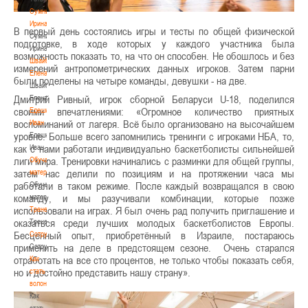
Сумникова
Ирина
В первый день состоялись игры и тесты по общей физической
Сумникова
подготовке, в ходе которых у каждого участника была
Ирина
возможность показать то, на что он способен. Не обошлось и без
Швайбович
измерений антропометрических данных игроков. Затем парни
Елена
были поделены на четыре команды, девушки - на две.
Швайбович
Дмитрий Ривный, игрок сборной Беларуси U-18, поделился
Елена
своими впечатлениями: «Огромное количество приятных
Едешко
воспоминаний от лагеря. Всё было организовано на высочайшем
Иван
уровне. Больше всего запомнились тренинги с игроками НБА, то,
Едешко
как с нами работали индивидуально баскетболисты сильнейшей
Иван
лиги мира. Тренировки начинались с разминки для общей группы,
Обучающие
затем нас делили по позициям и на протяжении часа мы
материалы
работали в таком режиме. После каждый возвращался в свою
Обучающие
команду, и мы разучивали комбинации, которые позже
материалы
использовали на играх. Я был очень рад получить приглашение и
Тренерам
оказаться среди лучших молодых баскетболистов Европы.
Тренерам
Бесценный опыт, приобретённый в Израиле, постараюсь
Сотрудничество
применить на деле в предстоящем сезоне. Очень старался
Сотрудничество
отработать на все сто процентов, не только чтобы показать себя,
Как
но и достойно представить нашу страну».
стать
волонтером
Как
стать