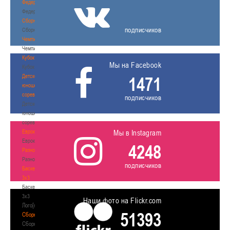
Федерация
Федерация
Сборные
подписчиков
Сборные
Чемпионат
Чемпионат
Кубок
Мы на Facebook
Кубок
Детско-
1471
юношеские
соревнования
подписчиков
Детско-
юношеские
соревнования
Еврокубки
Мы в Instagram
Еврокубки
4248
Разное
Разное
подписчиков
Баскетбол
3х3
Баскетбол
3х3
Наши фото на Flickr.com
Лого[modid=121]
51393
Сборные
Сборные