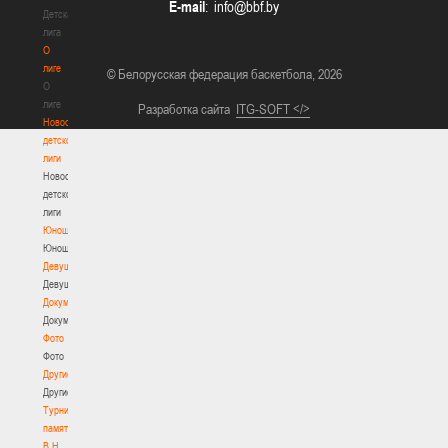
E-mail
:
Детская
лига
О
лиге
© Белорусская федерация баскетбола, 2026
О
лиге
Разработка сайта
ITG-SOFT </>
Новости
детской
лиги
Новости
детской
лиги
Юноши
Юноши
Девушки
Девушки
Документы
Документы
Фото
Фото
Другие
Другие
Турнир
памяти
В.Н.