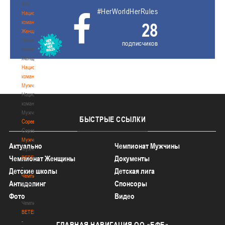
3х3
#HerWorldHerRules
Национальная
команда.
28
Женщины
Национальная
подписчиков
команда.
Женщины
Национальная
команда.
Мужчины
Национальная
команда.
Мужчины
БЫСТРЫЕ
ССЫЛКИ
Соревнования
Соревнования
Мужчины
Актуально
Чемпионат Мужчины
Мужчины
Чемпионат Женщины
Документы
BETERA
-
Детские школы
Детская лига
Чемпионат
Антидопинг
Спонсоры
BETERA
-
Фото
Видео
Чемпионат
BETERA
-
ГЛАВНАЯ
НАВИГАЦИЯ ОО «БФБ»