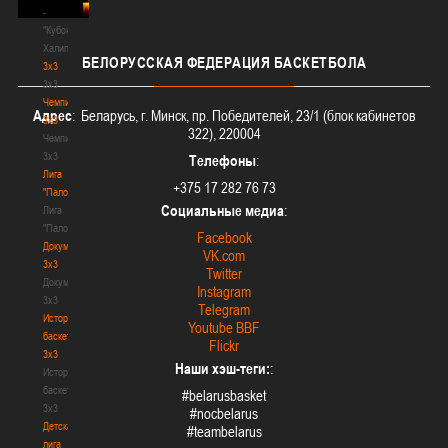
-
"Кубок
Халипского"
БЕЛОРУССКАЯ
ФЕДЕРАЦИЯ БАСКЕТБОЛА
3x3
3x3
Чемпионат
Адрес
: Беларусь, г. Минск, пр. Победителей, 23/1 (блок кабинетов
3х3
322), 220004
Чемпионат
3х3
Телефоны
:
Лига
+375 17 282 76 73
"Палова"
Социальные медиа
:
Лига
"Палова"
Facebook
Документы
VK.com
3х3
Twitter
Документы
Instagram
3х3
Telegram
История
Youtube BBF
баскетбола
Flickr
3х3
Наши хэш-теги:
:
История
баскетбола
#belarusbasket
3х3
#nocbelarus
Детская
#teambelarus
лига