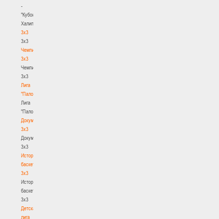
-
"Кубок
Халипского"
3x3
3x3
Чемпионат
3х3
Чемпионат
3х3
Лига
"Палова"
Лига
"Палова"
Документы
3х3
Документы
3х3
История
баскетбола
3х3
История
баскетбола
3х3
Детская
лига