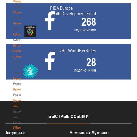
Федерация
Федерация
FIBA Europe
Сборные
Youth Development Fund
268
Сборные
Чемпионат
Чемпионат
подписчиков
Кубок
Кубок
Детско-
#HerWorldHerRules
юношеские
соревнования
28
Детско-
юношеские
подписчиков
соревнования
Еврокубки
Еврокубки
Разное
Разное
Баскетбол
3х3
Баскетбол
БЫСТРЫЕ
ССЫЛКИ
3х3
Лого[modid=121]
Сборные
Актуально
Чемпионат Мужчины
Сборные