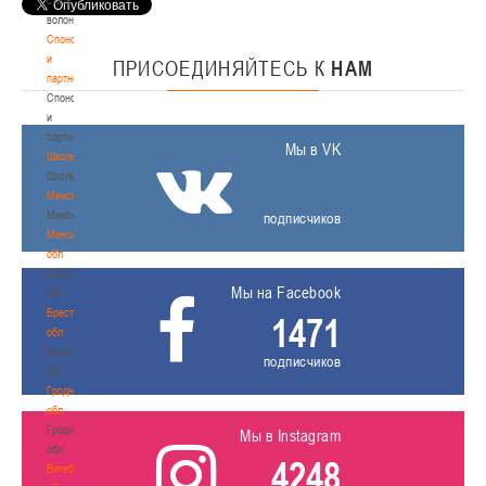
волонтером
Спонсоры
и
ПРИСОЕДИНЯЙТЕСЬ
К
НАМ
партнеры
Спонсоры
и
партнеры
Мы в VK
Школы
Школы
Минск
Минск
подписчиков
Минская
обл
Минская
Мы на Facebook
обл
Брестская
1471
обл
Брестская
подписчиков
обл
Гродненская
обл
Гродненская
Мы в Instagram
обл
4248
Витебская