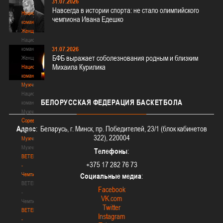
31.07.2026
3х3
Навсегда в истории спорта: не стало олимпийского
Национальная
чемпиона Ивана Едешко
команда.
Женщины
Национальная
31.07.2026
команда.
БФБ выражает соболезнования родным и близким
Женщины
Михаила Курилика
Национальная
команда.
Мужчины
Национальная
БЕЛОРУССКАЯ
ФЕДЕРАЦИЯ БАСКЕТБОЛА
команда.
Мужчины
Соревнования
Адрес
: Беларусь, г. Минск, пр. Победителей, 23/1 (блок кабинетов
Соревнования
322), 220004
Мужчины
Мужчины
Телефоны
:
BETERA
+375 17 282 76 73
-
Чемпионат
Социальные медиа
:
BETERA
Facebook
-
VK.com
Чемпионат
Twitter
BETERA
Instagram
-