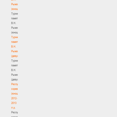
Рыженкова
(юноши)
Турнир
памяти
В.Н.
Рыженкова
(юноши)
Турнир
памяти
В.Н.
Рыженкова
(девушки)
Турнир
памяти
В.Н.
Рыженкова
(девушки)
Республиканские
соревнования
(юноши)
2012-
2013
гг.р.
Республиканские
соревнования