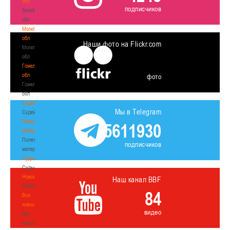
обл
подписчиков
Витебская
обл
Могилевская
обл
Наши фото на Flickr.com
Могилевская
обл
Гомельская
обл
фото
Гомельская
обл
Судейство
Мы в Telegram
Судейство
Полезные
5611930
материалы
Полезные
подписчиков
материалы
Судьи
Судьи
Новости
Наш канал BBF
Новости
84
Все
новости
видео
Все
новости