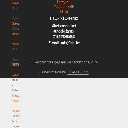
Telegram
Кубок
Youtube BBF
BETERA
Flickr
-
Наши хэш-теги:
:
Кубок
Женщины
#belarusbasket
Женщины
#nocbelarus
BETERA
#teambelarus
-
E-mail
:
Чемпионат
BETERA
-
Чемпионат
© Белорусская федерация баскетбола, 2026
BETERA
-
Разработка сайта
ITG-SOFT </>
Кубок
BETERA
-
Кубок
Международный
турнир
-
"Кубок
Халипского"
Международный
турнир