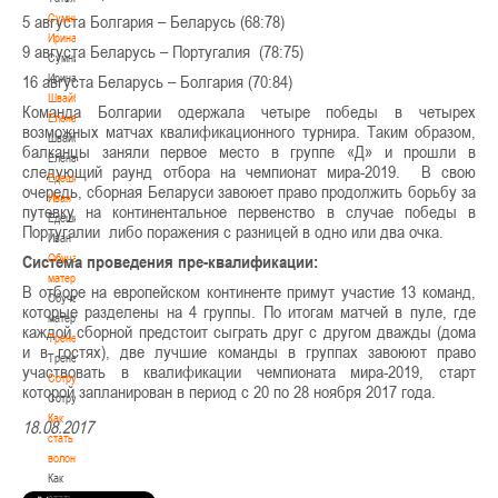
Сумникова
5 августа Болгария – Беларусь (68:78)
Ирина
9 августа Беларусь – Португалия (78:75)
Сумникова
Ирина
16 августа Беларусь – Болгария (70:84)
Швайбович
Команда Болгарии одержала четыре победы в четырех
Елена
возможных матчах квалификационного турнира. Таким образом,
Швайбович
балканцы заняли первое место в группе «Д» и прошли в
Елена
следующий раунд отбора на чемпионат мира-2019. В свою
Едешко
очередь, сборная Беларуси завоюет право продолжить борьбу за
Иван
путевку на континентальное первенство в случае победы в
Едешко
Португалии либо поражения с разницей в одно или два очка.
Иван
Обучающие
Система проведения пре-квалификации:
материалы
В отборе на европейском континенте примут участие 13 команд,
Обучающие
которые разделены на 4 группы. По итогам матчей в пуле, где
материалы
каждой сборной предстоит сыграть друг с другом дважды (дома
Тренерам
и в гостях), две лучшие команды в группах завоюют право
Тренерам
участвовать в квалификации чемпионата мира-2019, старт
Сотрудничество
которой запланирован в период с 20 по 28 ноября 2017 года.
Сотрудничество
Как
18.08.2017
стать
волонтером
Как
стать