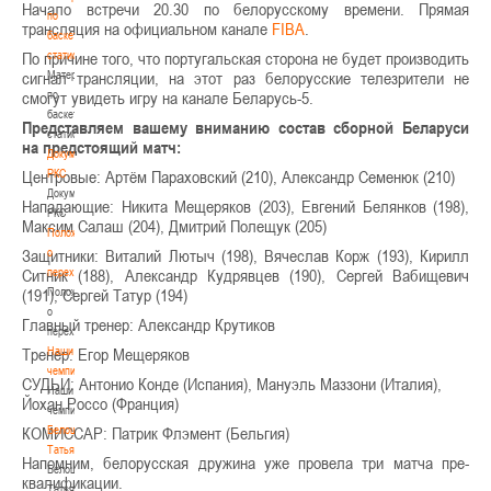
Начало встречи 20.30 по белорусскому времени. Прямая
по
трансляция на официальном канале
FIBA
.
баскетбольной
статистике
По причине того, что португальская сторона не будет производить
Материалы
сигнал трансляции, на этот раз белорусские телезрители не
по
смогут увидеть игру на канале Беларусь-5.
баскетбольной
Представляем вашему вниманию состав сборной Беларуси
статистике
на предстоящий матч:
Документы
РКС
Центровые: Артём Параховский (210), Александр Семенюк (210)
Документы
Нападающие: Никита Мещеряков (203), Евгений Белянков (198),
РКС
Максим Салаш (204), Дмитрий Полещук (205)
Положение
о
Защитники: Виталий Лютыч (198), Вячеслав Корж (193), Кирилл
переходах
Ситник (188), Александр Кудрявцев (190), Сергей Вабищевич
Положение
(191), Сергей Татур (194)
о
Главный тренер: Александр Крутиков
переходах
Наши
Тренер: Егор Мещеряков
чемпионы
СУДЬИ: Антонио Конде (Испания), Мануэль Маззони (Италия),
Наши
Йохан Россо (Франция)
чемпионы
Белошапко
КОМИССАР: Патрик Флэмент (Бельгия)
Татьяна
Напомним, белорусская дружина уже провела три матча пре-
Белошапко
квалификации.
Татьяна