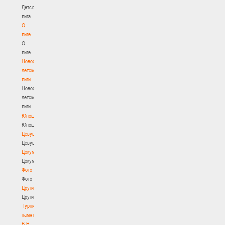
Детская
лига
О
лиге
О
лиге
Новости
детской
лиги
Новости
детской
лиги
Юноши
Юноши
Девушки
Девушки
Документы
Документы
Фото
Фото
Другие
Другие
Турнир
памяти
В.Н.