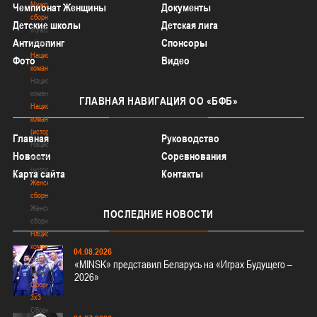
Мужские
Чемпионат Женщины
Документы
сборные
Детские школы
Детская лига
Мужские
Антидопинг
Спонсоры
сборные
Национальная
Фото
Видео
команда
Национальная
команда
ГЛАВНАЯ
НАВИГАЦИЯ ОО «БФБ»
Национальная
команда
(история)
Главная
Руководство
Национальная
Новости
Соревнования
команда
(история)
Карта сайта
Контакты
Женские
сборные
Женские
ПОСЛЕДНИЕ
НОВОСТИ
сборные
Национальная
команда
04.08.2026
Национальная
«MINSK» представил Беларусь на «Играх Будущего –
команда
2026»
Сборные
3х3
Сборные