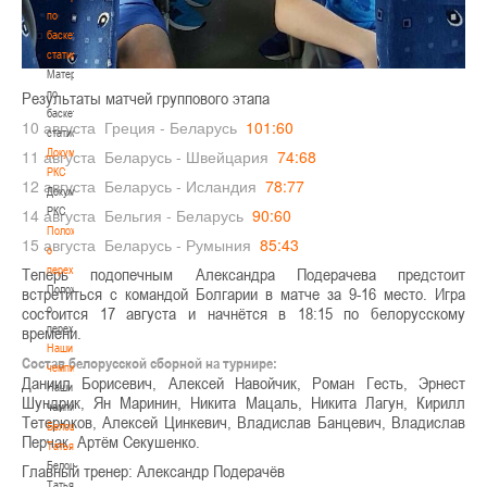
по
баскетбольной
статистике
Материалы
по
Результаты матчей группового этапа
баскетбольной
10 августа Греция - Беларусь
101:60
статистике
Документы
11 августа Беларусь - Швейцария
74:68
РКС
12 августа Беларусь - Исландия
78:77
Документы
РКС
14 августа Бельгия - Беларусь
90:60
Положение
15 августа Беларусь - Румыния
85:43
о
переходах
Теперь подопечным Александра Подерачева предстоит
Положение
встретиться с командой Болгарии в матче за 9-16 место. Игра
о
состоится 17 августа и начнётся в 18:15 по белорусскому
переходах
времени.
Наши
Состав белорусской сборной на турнире:
чемпионы
Даниил Борисевич, Алексей Навойчик, Роман Гесть, Эрнест
Наши
Шундрик, Ян Маринин, Никита Мацаль, Никита Лагун, Кирилл
чемпионы
Тетерюков, Алексей Цинкевич, Владислав Банцевич, Владислав
Белошапко
Перчак, Артём Секушенко.
Татьяна
Белошапко
Главный тренер: Александр Подерачёв
Татьяна