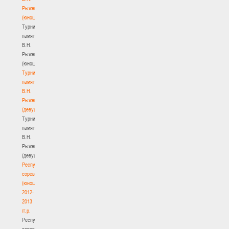
Рыженкова
(юноши)
Турнир
памяти
В.Н.
Рыженкова
(юноши)
Турнир
памяти
В.Н.
Рыженкова
(девушки)
Турнир
памяти
В.Н.
Рыженкова
(девушки)
Республиканские
соревнования
(юноши)
2012-
2013
гг.р.
Республиканские
соревнования