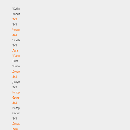
-
"Кубок
Халипского"
3x3
3x3
Чемпионат
3х3
Чемпионат
3х3
Лига
"Палова"
Лига
"Палова"
Документы
3х3
Документы
3х3
История
баскетбола
3х3
История
баскетбола
3х3
Детская
лига