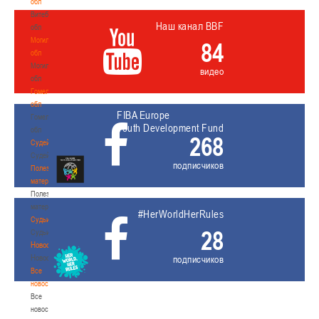
обл
Витебская
Наш канал BBF
обл
Могилевская
84
обл
Могилевская
видео
обл
Гомельская
обл
FIBA Europe
Гомельская
Youth Development Fund
обл
268
Судейство
Судейство
подписчиков
Полезные
материалы
Полезные
материалы
#HerWorldHerRules
Судьи
28
Судьи
Новости
Новости
подписчиков
Все
новости
Все
новости