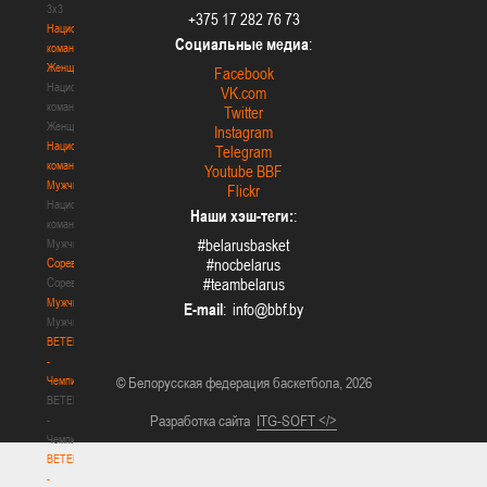
3х3
+375 17 282 76 73
Национальная
Социальные медиа
:
команда.
Женщины
Facebook
Национальная
VK.com
команда.
Twitter
Женщины
Instagram
Национальная
Telegram
команда.
Youtube BBF
Мужчины
Flickr
Национальная
Наши хэш-теги:
:
команда.
#belarusbasket
Мужчины
Соревнования
#nocbelarus
Соревнования
#teambelarus
Мужчины
E-mail
:
Мужчины
BETERA
-
Чемпионат
© Белорусская федерация баскетбола, 2026
BETERA
Разработка сайта
ITG-SOFT </>
-
Чемпионат
BETERA
-