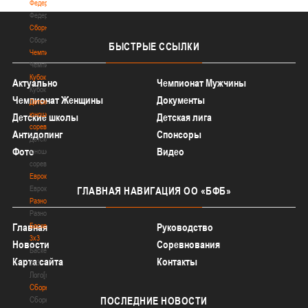
Федерация
Федерация
Сборные
Сборные
БЫСТРЫЕ
ССЫЛКИ
Чемпионат
Чемпионат
Кубок
Актуально
Чемпионат Мужчины
Кубок
Чемпионат Женщины
Документы
Детско-
юношеские
Детские школы
Детская лига
соревнования
Антидопинг
Спонсоры
Детско-
Фото
Видео
юношеские
соревнования
Еврокубки
Еврокубки
ГЛАВНАЯ
НАВИГАЦИЯ ОО «БФБ»
Разное
Разное
Баскетбол
Главная
Руководство
3х3
Новости
Соревнования
Баскетбол
Карта сайта
Контакты
3х3
Лого[modid=121]
Сборные
Сборные
ПОСЛЕДНИЕ
НОВОСТИ