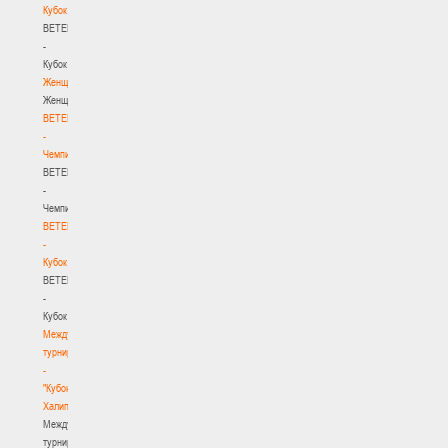
Кубок
BETERA
-
Кубок
Женщины
Женщины
BETERA
-
Чемпионат
BETERA
-
Чемпионат
BETERA
-
Кубок
BETERA
-
Кубок
Международный
турнир
-
"Кубок
Халипского"
Международный
турнир