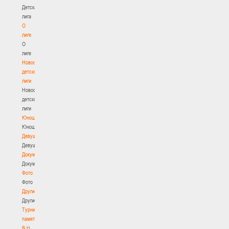
Детская
лига
О
лиге
О
лиге
Новости
детской
лиги
Новости
детской
лиги
Юноши
Юноши
Девушки
Девушки
Документы
Документы
Фото
Фото
Другие
Другие
Турнир
памяти
В.Н.