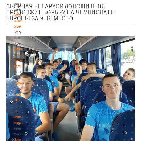
Тренерский
СБОРНАЯ БЕЛАРУСИ (ЮНОШИ U-16)
совет
ПРОДОЛЖИТ БОРЬБУ НА ЧЕМПИОНАТЕ
Республиканская
ЕВРОПЫ ЗА 9-16 МЕСТО
коллегия
судей
Республиканская
коллегия
судей
Контакты
Контакты
Контакты
федерации
Контакты
федерации
Документы
Документы
Устав
БФБ
Устав
БФБ
Регламентирующие
документы
Регламентирующие
документы
Материалы