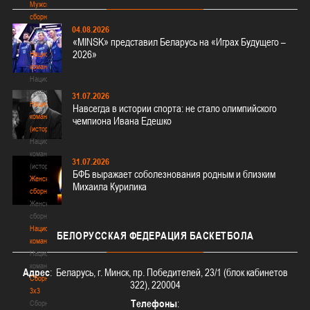
Мужские
сборные
04.08.2026
Мужские
«MINSK» представил Беларусь на «Играх Будущего –
сборные
2026»
Национальная
команда
Национальная
команда
31.07.2026
Национальная
Навсегда в истории спорта: не стало олимпийского
команда
чемпиона Ивана Едешко
(история)
Национальная
команда
31.07.2026
(история)
БФБ выражает соболезнования родным и близким
Женские
Михаила Курилика
сборные
Женские
сборные
Национальная
БЕЛОРУССКАЯ
ФЕДЕРАЦИЯ БАСКЕТБОЛА
команда
Национальная
команда
Адрес
: Беларусь, г. Минск, пр. Победителей, 23/1 (блок кабинетов
Сборные
322), 220004
3х3
Телефоны
:
Сборные