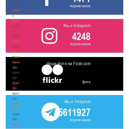
волонтером
подписчиков
Спонсоры
и
партнеры
Мы в Instagram
Спонсоры
и
4248
партнеры
Школы
подписчиков
Школы
Минск
Минск
Минская
Наши фото на Flickr.com
обл
Минская
обл
фото
Брестская
обл
Брестская
обл
Мы в Telegram
Гродненская
5611927
обл
Гродненская
обл
подписчиков
Витебская