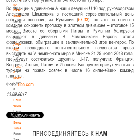
по
Во Франции в дивизионе А наши девушки U-16 под руководством
баскетбольной
Александра Шимковяка в последний соревновательный день
статистике
победили соперниц из Румынии (
57:33
), но это не помогло
Материалы
команде сохранить прописку в элитном дивизионе – итоговое 15
по
место. Вместе со сборными Литвы и Румынии белоруски
баскетбольной
выбывают в дивизион В. Чемпионками Европы стали
статистике
француженки, обыгравшие в заключительной игре венгерок.
По
Документы
итогам прошедшего конт
и
нентального первенства право
РКС
выступить на
V
чемпионате мира в Минске 21-29 июля 2018 года,
Документы
где будут состязаться дружины
U
-17
, получили:
Франция,
РКС
Венгрия, Италия, Латвия и Испания.
Белоруск
и примут участие в
Положение
турнире на правах хозяек в числе 16 сильнейших команд
о
планеты.
переходах
Фото:
Положение
fiba.com
о
13.08.2017
переходах
Наши
чемпионы
Наши
чемпионы
Белошапко
Татьяна
ПРИСОЕДИНЯЙТЕСЬ
К
НАМ
Белошапко
Татьяна