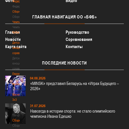
Фото
Видео
Федерация
Федерация
Сборные
ГЛАВНАЯ
НАВИГАЦИЯ ОО «БФБ»
Сборные
Чемпионат
Чемпионат
Главная
Руководство
Кубок
Кубок
Новости
Соревнования
Детско-
Карта сайта
Контакты
юношеские
соревнования
Детско-
ПОСЛЕДНИЕ
НОВОСТИ
юношеские
соревнования
Еврокубки
04.08.2026
Еврокубки
«MINSK» представил Беларусь на «Играх Будущего –
Разное
2026»
Разное
Баскетбол
3х3
Баскетбол
31.07.2026
3х3
Навсегда в истории спорта: не стало олимпийского
Лого[modid=121]
чемпиона Ивана Едешко
Сборные
Сборные