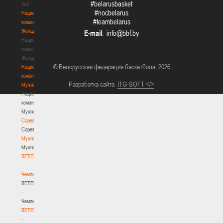
#belarusbasket
3х3
#nocbelarus
Национальная
#teambelarus
команда.
Женщины
E-mail
:
Национальная
команда.
Женщины
© Белорусская федерация баскетбола, 2026
Национальная
команда.
Разработка сайта
ITG-SOFT </>
Мужчины
Национальная
команда.
Мужчины
Соревнования
Соревнования
Мужчины
Мужчины
BETERA
-
Чемпионат
BETERA
-
Чемпионат
BETERA
-