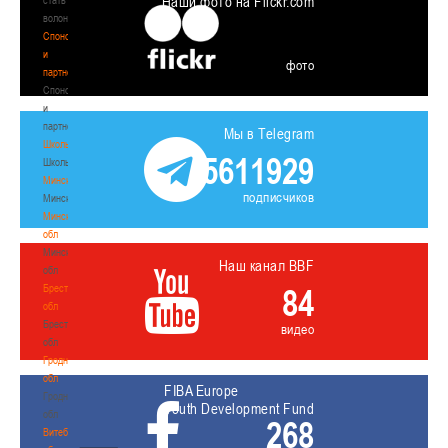
Наши фото на Flickr.com
волонтером
Спонсоры
и
фото
партнеры
Спонсоры
и
партнеры
Мы в Telegram
Школы
5611929
Школы
Минск
подписчиков
Минск
Минская
обл
Минская
Наш канал BBF
обл
Брестская
84
обл
Брестская
видео
обл
Гродненская
обл
FIBA Europe
Гродненская
Youth Development Fund
обл
268
Витебская