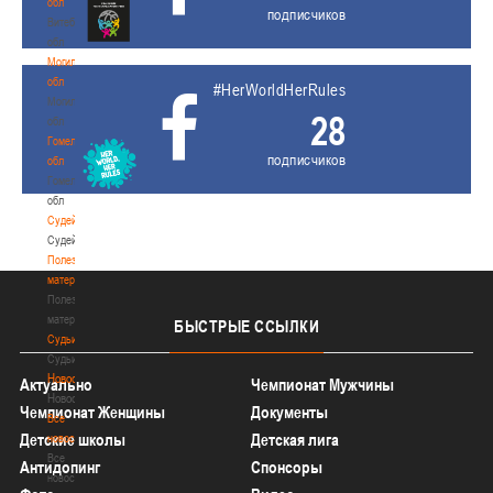
обл
подписчиков
Витебская
обл
Могилевская
обл
#HerWorldHerRules
Могилевская
28
обл
Гомельская
подписчиков
обл
Гомельская
обл
Судейство
Судейство
Полезные
материалы
Полезные
материалы
БЫСТРЫЕ
ССЫЛКИ
Судьи
Судьи
Новости
Актуально
Чемпионат Мужчины
Новости
Чемпионат Женщины
Документы
Все
Детские школы
Детская лига
новости
Все
Антидопинг
Спонсоры
новости