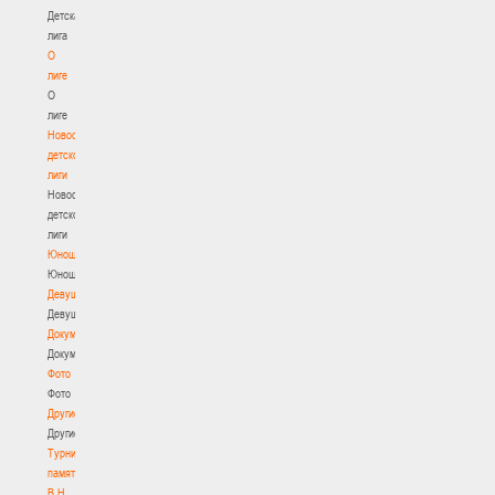
Детская
лига
О
лиге
О
лиге
Новости
детской
лиги
Новости
детской
лиги
Юноши
Юноши
Девушки
Девушки
Документы
Документы
Фото
Фото
Другие
Другие
Турнир
памяти
В.Н.