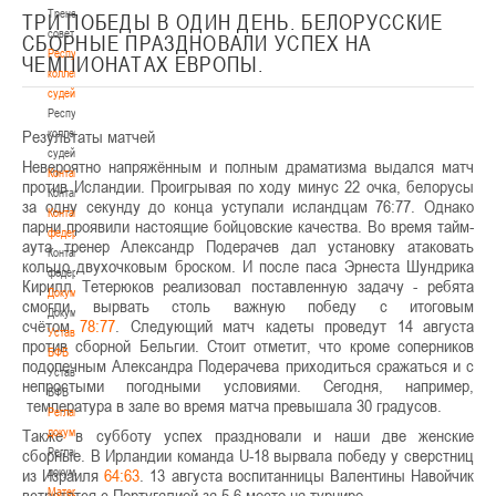
Тренерский
ТРИ ПОБЕДЫ В ОДИН ДЕНЬ. БЕЛОРУССКИЕ
совет
СБОРНЫЕ ПРАЗДНОВАЛИ УСПЕХ НА
Республиканская
ЧЕМПИОНАТАХ ЕВРОПЫ.
коллегия
судей
Республиканская
Результаты матчей
коллегия
судей
Невероятно напряжённым и полным драматизма выдался матч
Контакты
против Исландии. Проигрывая по ходу минус 22 очка, белорусы
Контакты
за одну секунду до конца уступали исландцам 76:77. Однако
Контакты
парни проявили настоящие бойцовские качества. Во время тайм-
федерации
аута тренер Александр Подерачев дал установку атаковать
Контакты
кольцо двухочковым броском. И после паса Эрнеста Шундрика
федерации
Кирилл Тетерюков реализовал поставленную задачу - ребята
Документы
смогли вырвать столь важную победу с итоговым
Документы
счётом
78:77
. Следующий матч кадеты проведут 14 августа
Устав
против сборной Бельгии. Стоит отметит, что кроме соперников
БФБ
подопечным Александра Подерачева приходиться сражаться и с
Устав
непростыми погодными условиями. Сегодня, например,
БФБ
температура в зале во время матча превышала 30 градусов.
Регламентирующие
Также в субботу успех праздновали и наши две женские
документы
сборные. В Ирландии команда U-18 вырвала победу у сверстниц
Регламентирующие
из Израиля
документы
64:63
. 13 августа воспитанницы Валентины Навойчик
встретятся с Португалией за 5-6 место на турнире.
Материалы