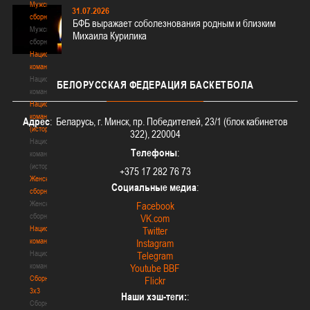
Мужские
31.07.2026
сборные
БФБ выражает соболезнования родным и близким
Мужские
Михаила Курилика
сборные
Национальная
команда
Национальная
БЕЛОРУССКАЯ
ФЕДЕРАЦИЯ БАСКЕТБОЛА
команда
Национальная
команда
Адрес
: Беларусь, г. Минск, пр. Победителей, 23/1 (блок кабинетов
(история)
322), 220004
Национальная
Телефоны
:
команда
(история)
+375 17 282 76 73
Женские
Социальные медиа
:
сборные
Женские
Facebook
сборные
VK.com
Национальная
Twitter
команда
Instagram
Национальная
Telegram
команда
Youtube BBF
Сборные
Flickr
3х3
Наши хэш-теги:
:
Сборные