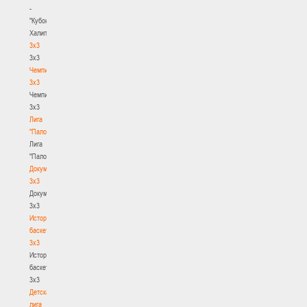
-
"Кубок
Халипского"
3x3
3x3
Чемпионат
3х3
Чемпионат
3х3
Лига
"Палова"
Лига
"Палова"
Документы
3х3
Документы
3х3
История
баскетбола
3х3
История
баскетбола
3х3
Детская
лига