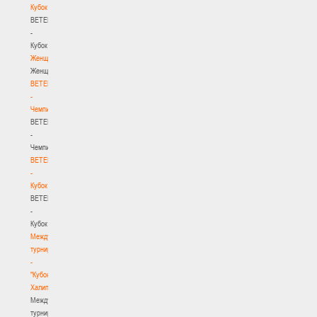
Кубок
BETERA
-
Кубок
Женщины
Женщины
BETERA
-
Чемпионат
BETERA
-
Чемпионат
BETERA
-
Кубок
BETERA
-
Кубок
Международный
турнир
-
"Кубок
Халипского"
Международный
турнир