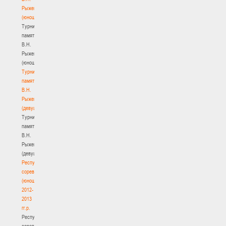
Рыженкова
(юноши)
Турнир
памяти
В.Н.
Рыженкова
(юноши)
Турнир
памяти
В.Н.
Рыженкова
(девушки)
Турнир
памяти
В.Н.
Рыженкова
(девушки)
Республиканские
соревнования
(юноши)
2012-
2013
гг.р.
Республиканские
соревнования