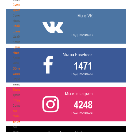
Сумникова
Ирина
Мы в VK
Сумникова
Ирина
Швайбович
Елена
подписчиков
Швайбович
Елена
Едешко
Иван
Мы на Facebook
Едешко
1471
Иван
Обучающие
подписчиков
материалы
Обучающие
материалы
Тренерам
Мы в Instagram
Тренерам
Сотрудничество
4248
Сотрудничество
Как
подписчиков
стать
волонтером
Как
стать