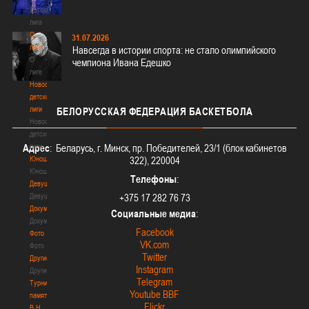
Детская
лига
О
31.07.2026
лиге
Навсегда в истории спорта: не стало олимпийского
О
чемпиона Ивана Едешко
лиге
Новости
детской
лиги
БЕЛОРУССКАЯ
ФЕДЕРАЦИЯ БАСКЕТБОЛА
Новости
детской
лиги
Адрес
: Беларусь, г. Минск, пр. Победителей, 23/1 (блок кабинетов
Юноши
322), 220004
Юноши
Телефоны
:
Девушки
Девушки
+375 17 282 76 73
Документы
Социальные медиа
:
Документы
Facebook
Фото
VK.com
Фото
Twitter
Другие
Instagram
Другие
Telegram
Турнир
Youtube BBF
памяти
Flickr
В.Н.