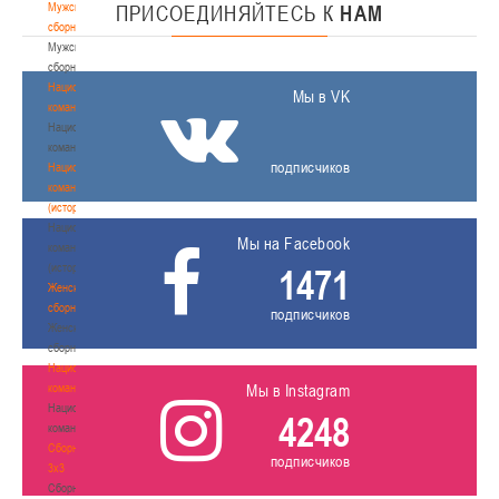
Мужские
ПРИСОЕДИНЯЙТЕСЬ
К
НАМ
сборные
Мужские
сборные
Национальная
Мы в VK
команда
Национальная
команда
подписчиков
Национальная
команда
(история)
Национальная
Мы на Facebook
команда
(история)
1471
Женские
сборные
подписчиков
Женские
сборные
Национальная
команда
Мы в Instagram
Национальная
4248
команда
Сборные
подписчиков
3х3
Сборные