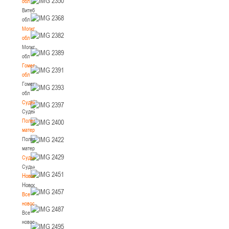
обл
Витебская
обл
Могилевская
обл
Могилевская
обл
Гомельская
обл
Гомельская
обл
Судейство
Судейство
Полезные
материалы
Полезные
материалы
Судьи
Судьи
Новости
Новости
Все
новости
Все
новости