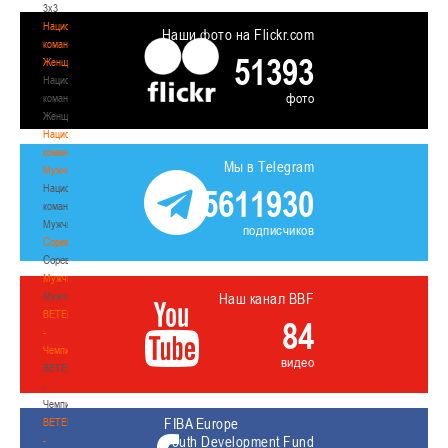
3х3
Национальная
Наши фото на Flickr.com
команда.
51393
Женщины
Национальная
фото
команда.
Женщины
Национальная
команда.
Мы в Telegram
Мужчины
Национальная
5611930
команда.
Мужчины
подписчиков
Соревнования
Соревнования
Мужчины
Мужчины
Наш канал BBF
BETERA
84
-
Чемпионат
видео
BETERA
-
Чемпионат
FIBA Europe
BETERA
Youth Development Fund
-