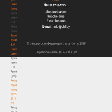
Рыженкова
Наши хэш-теги:
:
(юноши)
#belarusbasket
Турнир
#nocbelarus
памяти
#teambelarus
В.Н.
E-mail
:
Рыженкова
(юноши)
Турнир
памяти
© Белорусская федерация баскетбола, 2026
В.Н.
Рыженкова
Разработка сайта
ITG-SOFT </>
(девушки)
Турнир
памяти
В.Н.
Рыженкова
(девушки)
Республиканские
соревнования
(юноши)
2012-
2013
гг.р.
Республиканские
соревнования