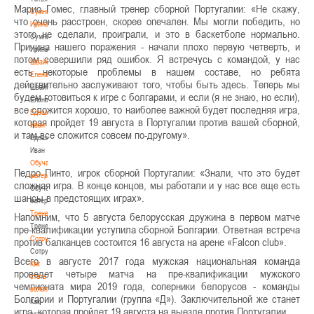
Марио Гомес, главный тренер сборной Португалии: «Не скажу,
Сумникова
что очень расстроен, скорее опечален. Мы могли победить, но
Ирина
этого не сделали, проиграли, и это в баскетболе нормально.
Сумникова
Причина нашего поражения - начали плохо первую четверть, и
Ирина
потом совершили ряд ошибок. Я встречусь с командой, у нас
Швайбович
есть некоторые проблемы в нашем составе, но ребята
Елена
действительно заслуживают того, чтобы быть здесь. Теперь мы
Швайбович
будем готовиться к игре с болгарами, и если (я не знаю, но если),
Елена
все сложится хорошо, то наиболее важной будет последняя игра,
Едешко
которая пройдет 19 августа в Португалии против вашей сборной,
Иван
и там все сложится совсем по-другому».
Едешко
Иван
Обучающие
Педро Пинто, игрок сборной Португалии: «Знали, что это будет
материалы
сложная игра. В конце концов, мы работали и у нас все еще есть
Обучающие
шансы в предстоящих играх».
материалы
Тренерам
Напомним, что 5 августа белорусская дружина в первом матче
Тренерам
пре-квалификации уступила сборной Болгарии. Ответная встреча
Сотрудничество
против балканцев состоится 16 августа на арене «Falcon club».
Сотрудничество
Всего в августе 2017 года мужская национальная команда
Как
проведет четыре матча на пре-квалификации мужского
стать
чемпионата мира 2019 года, соперники белорусов - команды
волонтером
Болгарии и Португалии (группа «Д»). Заключительной же станет
Как
игра, которая пройдет 19 августа на выезде против Португалии.
стать