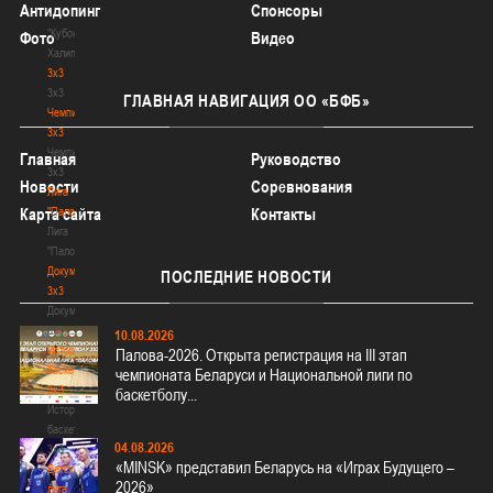
Антидопинг
Спонсоры
-
"Кубок
Фото
Видео
Халипского"
3x3
3x3
ГЛАВНАЯ
НАВИГАЦИЯ ОО «БФБ»
Чемпионат
3х3
Чемпионат
Главная
Руководство
3х3
Новости
Соревнования
Лига
"Палова"
Карта сайта
Контакты
Лига
"Палова"
Документы
ПОСЛЕДНИЕ
НОВОСТИ
3х3
Документы
3х3
10.08.2026
История
Палова-2026. Открыта регистрация на III этап
баскетбола
чемпионата Беларуси и Национальной лиги по
3х3
баскетболу...
История
баскетбола
04.08.2026
3х3
«MINSK» представил Беларусь на «Играх Будущего –
Детская
2026»
лига