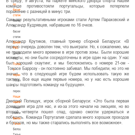
В среду, 9 августа, на паркете минского Дворца спорта нашей
по
команде противостояли португальцы, которые потерпели
баскетбольной
поражение с разницей в минус три.
статистике
Самыми результативными игроками стали Артем Параховский и
Материалы
Александр Кудрявцев, набравшие по 16 очков.
по
баскетбольной
статистике
Александр Крутиков, главный тренер сборной Беларуси: «В
Документы
первую очередь доволен тем, что выиграли. Но, к сожалению, мы
РКС
не проводили много времени в игре против зоны. Были хорошие
Документы
моменты, но они были сосредоточены в игре один на один. У нас
РКС
был хороший скаутинг, и мы беспокоились о номере 21-ом -
Положение
Томасе Баррозу - он постоянно забивал. Мы победили, но это не
о
значит, что в следующей игре будем использовать такую же
переходах
тактику. Все еще ищем первые номера, но у нас есть хорошие
Положение
шансы подготовить команду на будущее».
о
переходах
Наши
Дмитрий Полищук, игрок сборной Беларуси: «Это была первая
чемпионы
домашняя игра для нас, и из-за этого начали на эмоциях, но во
Наши
второй четверти пошел спад, однако смогли удержаться и
чемпионы
победить. Команда Португалия сделала много хороших проходов
Белошапко
и бросков, но мы также старались выполнять все возможное».
Татьяна
Белошапко
Татьяна