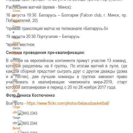
волонтером
Расписание матчей (время - Минск):
Спонсоры
16 августа 19:30 Беларусь – Болгария (Falcon club, г. Минск, пр.
и
Победителей, 20)
партнеры
Спонсоры
*прямая трансляция матча на телеканале «Беларусь-5»
и
19 августа 20:30 Португалия – Беларусь
партнеры
Школы
*время местное
Школы
Система проведения пре-квалификации:
Минск
Минск
В отборе на европейском континенте примут участие 13 команд,
Минская
которые разделены на 4 группы. По итогам матчей в пуле, где
обл
каждой сборной предстоит сыграть друг с другом дважды (дома
Минская
и в гостях), две лучшие команды в группах завоюют право
обл
участвовать в квалификации чемпионата мира-2019, старт
Брестская
которой запланирован в период с 20 по 28 ноября 2017 года.
обл
Фото Дениса Костюченко
Брестская
обл
Все фото -
https://www.flickr.com/photos/belarusbasketball/
Гродненская
обл
Гродненская
обл
Витебская