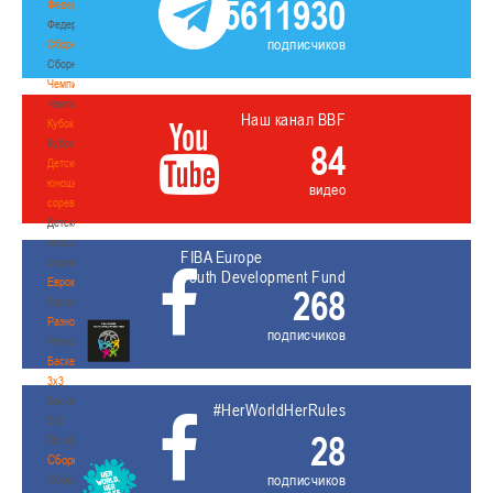
5611930
Федерация
Федерация
подписчиков
Сборные
Сборные
Чемпионат
Чемпионат
Наш канал BBF
Кубок
Кубок
84
Детско-
юношеские
видео
соревнования
Детско-
юношеские
FIBA Europe
соревнования
Youth Development Fund
Еврокубки
268
Еврокубки
Разное
подписчиков
Разное
Баскетбол
3х3
Баскетбол
#HerWorldHerRules
3х3
28
Лого[modid=121]
Сборные
подписчиков
Сборные