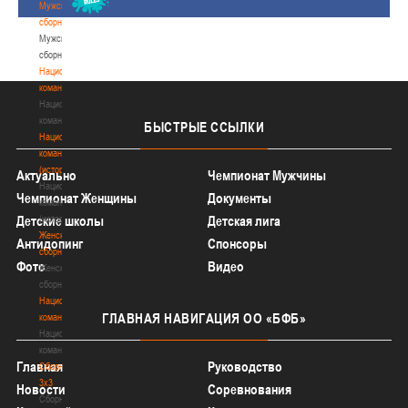
Мужские
сборные
Мужские
сборные
Национальная
команда
Национальная
команда
БЫСТРЫЕ
ССЫЛКИ
Национальная
команда
(история)
Актуально
Чемпионат Мужчины
Национальная
Чемпионат Женщины
Документы
команда
(история)
Детские школы
Детская лига
Женские
Антидопинг
Спонсоры
сборные
Фото
Видео
Женские
сборные
Национальная
ГЛАВНАЯ
НАВИГАЦИЯ ОО «БФБ»
команда
Национальная
команда
Главная
Руководство
Сборные
3х3
Новости
Соревнования
Сборные