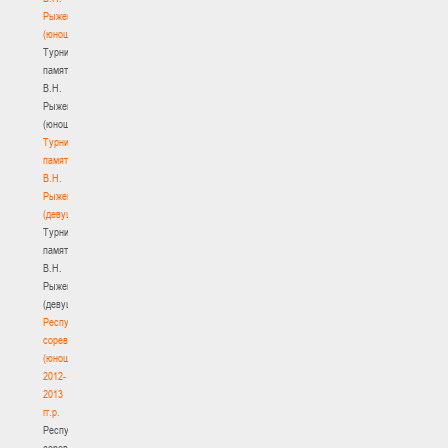
Рыженкова
(юноши)
Турнир
памяти
В.Н.
Рыженкова
(юноши)
Турнир
памяти
В.Н.
Рыженкова
(девушки)
Турнир
памяти
В.Н.
Рыженкова
(девушки)
Республиканские
соревнования
(юноши)
2012-
2013
гг.р.
Республиканские
соревнования