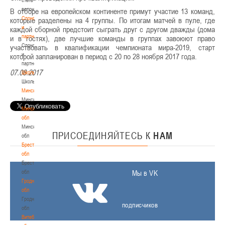
волонтером
В отборе на европейском континенте примут участие 13 команд,
Спонсоры
которые разделены на 4 группы. По итогам матчей в пуле, где
и
каждой сборной предстоит сыграть друг с другом дважды (дома
партнеры
и в гостях), две лучшие команды в группах завоюют право
Спонсоры
участвовать в квалификации чемпионата мира-2019, старт
и
которой запланирован в период с 20 по 28 ноября 2017 года.
партнеры
07.08.2017
Школы
Школы
Минск
Минск
Минская
обл
Минская
ПРИСОЕДИНЯЙТЕСЬ
К
НАМ
обл
Брестская
обл
Брестская
обл
Мы в VK
Гродненская
обл
Гродненская
подписчиков
обл
Витебская