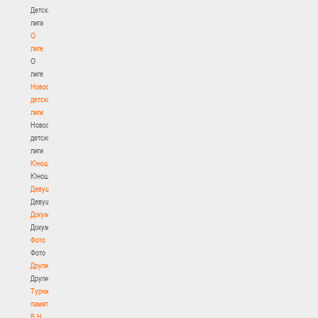
Детская
лига
О
лиге
О
лиге
Новости
детской
лиги
Новости
детской
лиги
Юноши
Юноши
Девушки
Девушки
Документы
Документы
Фото
Фото
Другие
Другие
Турнир
памяти
В.Н.