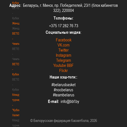
Кубок
Адрес
: Беларусь, г. Минск, пр. Победителей, 23/1 (блок кабинетов
BETERA
322), 220004
-
Телефоны
:
Кубок
Женщины
+375 17 282 76 73
Женщины
Социальные медиа
:
BETERA
-
Facebook
Чемпионат
VK.com
BETERA
Twitter
-
Instagram
Чемпионат
Telegram
BETERA
Youtube BBF
-
Flickr
Кубок
Наши хэш-теги:
:
BETERA
#belarusbasket
-
#nocbelarus
Кубок
#teambelarus
Международный
турнир
E-mail
:
-
"Кубок
Халипского"
© Белорусская федерация баскетбола, 2026
Международный
турнир