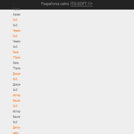
Разработка сайта
ITG-SOFT </>
-
"Кубок
Халипского"
3x3
3x3
Чемпионат
3х3
Чемпионат
3х3
Лига
"Палова"
Лига
"Палова"
Документы
3х3
Документы
3х3
История
баскетбола
3х3
История
баскетбола
3х3
Детская
лига