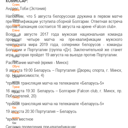
КОМИССАР:
Сумникова
Андрес Тоби (Эстония)
Ирина
Сумникова
Напомним, что 5 августа белорусская дружина в первом матче
Ирина
пре-квалификации уступила сборной Болгарии. Ответная встреча
Швайбович
против балканцев состоится 16 августа на арене «Falcon club».
Елена
Всего в августе 2017 года мужская национальная команда
Швайбович
проведет четыре матча на пре-квалификации мужского
Елена
чемпионата мира 2019 года, соперники белорусов - команды
Едешко
Болгарии и Португалии (группа «Д»). Заключительной же станет
Иван
игра, которая пройдет 19 августа на выезде против Португалии.
Едешко
Иван
Расписание матчей (время - Минск):
Обучающие
9 августа 19:00 Беларусь – Португалия (Дворец спорта, г. Минск,
материалы
пр. Независимости, 4)
Обучающие
материалы
*прямая трансляция матча на телеканале «Беларусь-5»
Тренерам
16 августа 19:30 Беларусь – Болгария (Falcon club, г. Минск, пр.
Тренерам
Победителей, 20)
Сотрудничество
Сотрудничество
*прямая трансляция матча на телеканале «Беларусь-5»
Как
19 августа 20:30 Португалия – Беларусь
стать
волонтером
*время местное
Как
Система проведения пре-квалификации:
стать