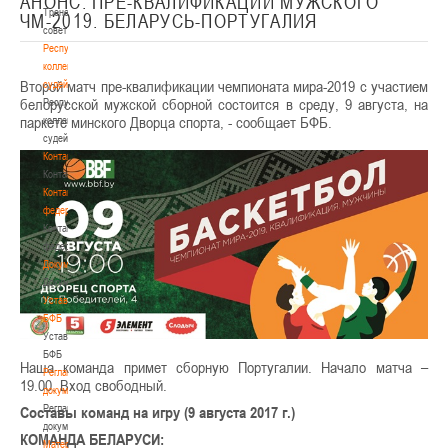
АНОНС. ПРЕ-КВАЛИФИКАЦИИ МУЖСКОГО
Тренерский
ЧМ-2019. БЕЛАРУСЬ-ПОРТУГАЛИЯ
совет
Республиканская
коллегия
Второй матч пре-квалификации чемпионата мира-2019 с участием
судей
белорусской мужской сборной состоится в среду, 9 августа, на
Республиканская
паркете минского Дворца спорта, - сообщает БФБ.
коллегия
судей
Контакты
Контакты
Контакты
федерации
Контакты
федерации
Документы
Документы
Устав
БФБ
Устав
БФБ
Наша команда примет сборную Португалии. Начало матча –
Регламентирующие
19.00. Вход свободный.
документы
Регламентирующие
Составы команд на игру (9 августа 2017 г.)
документы
КОМАНДА БЕЛАРУСИ:
Материалы