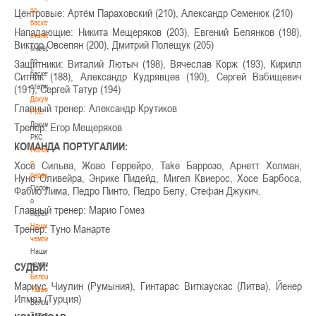
по
Центровые: Артём Параховский (210), Александр Семенюк (210)
баскетбольной
Нападающие: Никита Мещеряков (203), Евгений Белянков (198),
статистике
Виктор Овсепян (200), Дмитрий Полещук (205)
Материалы
по
Защитники: Виталий Лютыч (198), Вячеслав Корж (193), Кирилл
баскетбольной
Ситник (188), Александр Кудрявцев (190), Сергей Вабищевич
статистике
(191), Сергей Татур (194)
Документы
Главный тренер: Александр Крутиков
РКС
Документы
Тренер: Егор Мещеряков
РКС
КОМАНДА ПОРТУГАЛИИ:
Положение
о
Хосе Сильва, Жоао Геррейро, Take Баррозо, Арнетт Холман,
переходах
Нуно Оливейра, Энрике Пидейд, Мигел Квиерос, Хосе Барбоса,
Положение
Фабио Лима, Педро Пинто, Педро Белу, Стефан Джукич.
о
Главный тренер: Марио Гомез
переходах
Наши
Тренер: Туно Манарте
чемпионы
Наши
чемпионы
СУДЬИ:
Белошапко
Мариус Чиулин (Румыния), Гинтарас Виткаускас (Литва), Йенер
Татьяна
Илмаз (Турция)
Белошапко
Татьяна