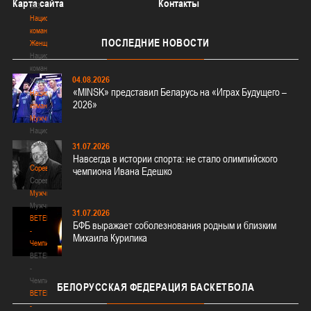
Карта сайта
Контакты
3х3
Национальная
команда.
ПОСЛЕДНИЕ
НОВОСТИ
Женщины
Национальная
команда.
04.08.2026
Женщины
«MINSK» представил Беларусь на «Играх Будущего –
Национальная
2026»
команда.
Мужчины
Национальная
команда.
31.07.2026
Мужчины
Навсегда в истории спорта: не стало олимпийского
Соревнования
чемпиона Ивана Едешко
Соревнования
Мужчины
Мужчины
31.07.2026
BETERA
БФБ выражает соболезнования родным и близким
-
Михаила Курилика
Чемпионат
BETERA
-
Чемпионат
БЕЛОРУССКАЯ
ФЕДЕРАЦИЯ БАСКЕТБОЛА
BETERA
-