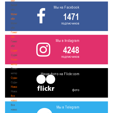
обл
Витебская
Мы на Facebook
обл
1471
Могилевская
обл
подписчиков
Могилевская
обл
Гомельская
обл
Мы в Instagram
Гомельская
обл
4248
Судейство
Судейство
подписчиков
Полезные
материалы
Полезные
материалы
Наши фото на Flickr.com
Судьи
Судьи
Новости
фото
Новости
Все
новости
Все
Мы в Telegram
новости