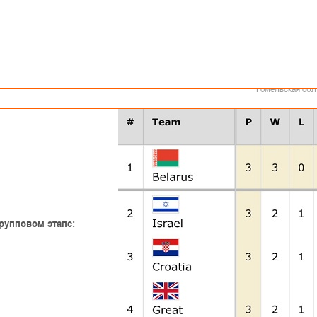
Как стать волонтером
Минск
Спонсоры и партнеры
Минская обл
Брестская обл
Гродненская об
Витебская обл
Могилевская об
Гомельская обл
рупповом этапе: