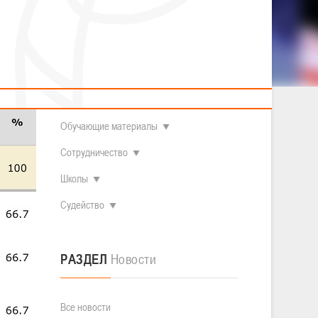
2014 гг.р.
Полезные материалы
Товарищеские игры (девушки)
О федерации
Судьи
ОДМ 2008-2009 гг.р. (девушки)
ОДМ 2008-2009 гг.р. (юноши)
Контакты
л
Первенство 2010-2011 гг.р. (юноши)
Первенство 2011-2012 гг.р. (юноши)
Документы
л
Первенство 2012-2013 гг.р. (юноши)
Наши чемпионы
Обучающие материалы
Сотрудничество
Школы
Судейство
РАЗДЕЛ
Новости
Все новости