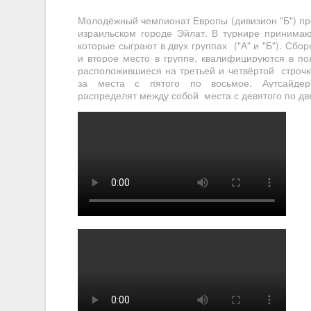
Молодёжный чемпионат Европы (дивизион "Б") пр
израильском городе Эйлат. В турнире принимаю
которые сыграют в двух группах ("А" и "Б"). Сбо
и второе место в группе, квалифицируются в по
расположившиеся на третьей и четвёртой строчк
за места с пятого по восьмое. Аутсайдер
распределят между собой места с девятого по дв