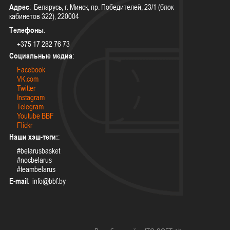
Адрес
: Беларусь, г. Минск, пр. Победителей, 23/1 (блок
кабинетов 322), 220004
Телефоны
:
+375 17 282 76 73
Социальные медиа
:
Facebook
VK.com
Twitter
Instagram
Telegram
Youtube BBF
Flickr
Наши хэш-теги:
:
#belarusbasket
#nocbelarus
#teambelarus
E-mail
: