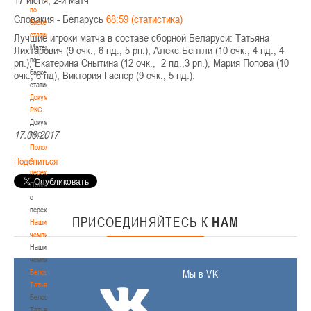
по
Словакия - Беларусь
68:59 (статистика)
баскетбольной
статистике
Лучшие игроки матча в составе сборной Беларуси: Татьяна
Материалы
Лихтарович (9 очк., 6 пд., 5 рп.), Алекс Бентли (10 очк., 4 пд., 4
по
рп.), Екатерина Снытина (12 очк., 2 пд.,3 рп.), Мария Попова (10
баскетбольной
очк., 6 пд), Виктория Гаспер (9 очк., 5 пд.).
статистике
Документы
РКС
Документы
17.06.2017
РКС
Положение
о
Поделиться
переходах
Положение
о
переходах
ПРИСОЕДИНЯЙТЕСЬ
К
НАМ
Наши
чемпионы
Наши
чемпионы
Белошапко
Мы в VK
Татьяна
Белошапко
Татьяна