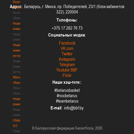
Мужские
сборные
Адрес
: Беларусь, г. Минск, пр. Победителей, 23/1 (блок кабинетов
Мужские
322), 220004
сборные
Национальная
Телефоны
:
команда
+375 17 282 76 73
Национальная
команда
Социальные медиа
:
Национальная
Facebook
команда
VK.com
(история)
Twitter
Национальная
Instagram
команда
Telegram
(история)
Youtube BBF
Женские
Flickr
сборные
Наши хэш-теги:
:
Женские
сборные
#belarusbasket
Национальная
#nocbelarus
команда
#teambelarus
Национальная
E-mail
:
команда
Сборные
3х3
Сборные
© Белорусская федерация баскетбола, 2026