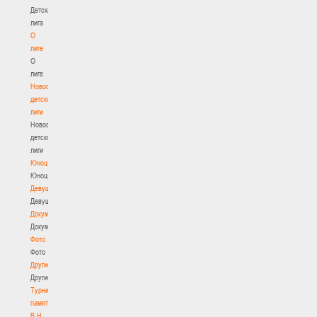
Детская
лига
О
лиге
О
лиге
Новости
детской
лиги
Новости
детской
лиги
Юноши
Юноши
Девушки
Девушки
Документы
Документы
Фото
Фото
Другие
Другие
Турнир
памяти
В.Н.