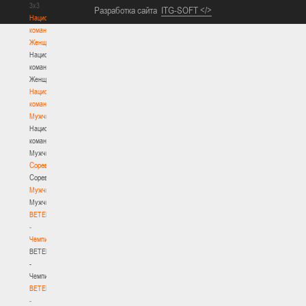
3х3
Национальная
Разработка сайта
ITG-SOFT </>
команда.
Женщины
Национальная
команда.
Женщины
Национальная
команда.
Мужчины
Национальная
команда.
Мужчины
Соревнования
Соревнования
Мужчины
Мужчины
BETERA
-
Чемпионат
BETERA
-
Чемпионат
BETERA
-