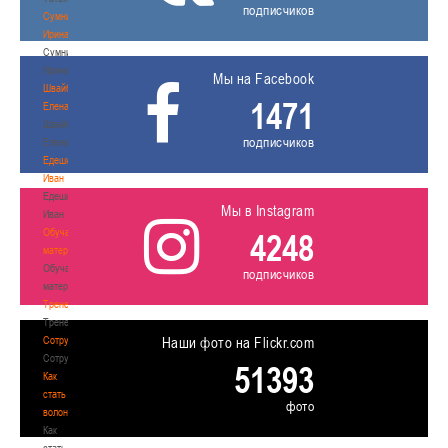
подписчиков
Сумникова
Ирина
Сумникова
Ирина
Мы на Facebook
Швайбович
1471
Елена
Швайбович
подписчиков
Елена
Едешко
Иван
Едешко
Мы в Instagram
Иван
Обучающие
4248
материалы
Обучающие
подписчиков
материалы
Тренерам
Тренерам
Сотрудничество
Наши фото на Flickr.com
Сотрудничество
51393
Как
стать
фото
волонтером
Как
стать