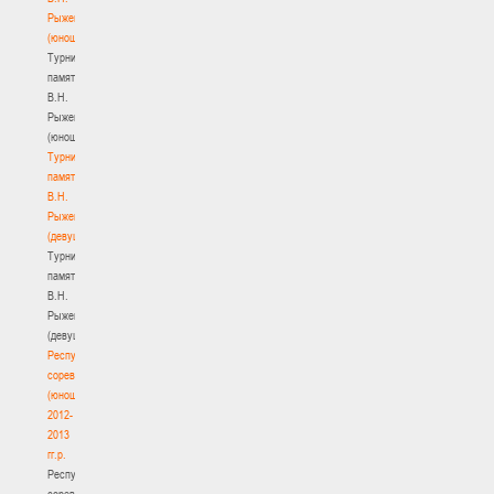
Рыженкова
(юноши)
Турнир
памяти
В.Н.
Рыженкова
(юноши)
Турнир
памяти
В.Н.
Рыженкова
(девушки)
Турнир
памяти
В.Н.
Рыженкова
(девушки)
Республиканские
соревнования
(юноши)
2012-
2013
гг.р.
Республиканские
соревнования