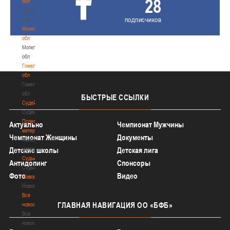
28
обл
Витебская
подписчиков
обл
Могилевская
обл
Могилевская
обл
Гомельская
обл
Гомельская
обл
БЫСТРЫЕ
ССЫЛКИ
Судейство
Судейство
Полезные
Актуально
Чемпионат Мужчины
материалы
Чемпионат Женщины
Документы
Полезные
материалы
Детские школы
Детская лига
Судьи
Антидопинг
Спонсоры
Судьи
Фото
Видео
Новости
Новости
Все
ГЛАВНАЯ
НАВИГАЦИЯ ОО «БФБ»
новости
Все
новости