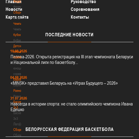
Главная
Руководство
Федерация
Федерация
Новости
Соревнования
Сборные
Карта сайта
Контакты
Сборные
Чемпионат
Чемпионат
ПОСЛЕДНИЕ
НОВОСТИ
Кубок
Кубок
Детско-
10.08.2026
юношеские
Палова-2026. Открыта регистрация на III этап
соревнования
чемпионата Беларуси и Национальной лиги по
Детско-
баскетболу...
юношеские
соревнования
Еврокубки
04.08.2026
Еврокубки
«MINSK» представил Беларусь на «Играх Будущего – 2026»
Разное
Разное
Баскетбол
31.07.2026
3х3
Навсегда в истории спорта: не стало олимпийского чемпиона Ивана
Баскетбол
Едешко
3х3
Лого[modid=121]
Сборные
БЕЛОРУССКАЯ
ФЕДЕРАЦИЯ БАСКЕТБОЛА
Сборные