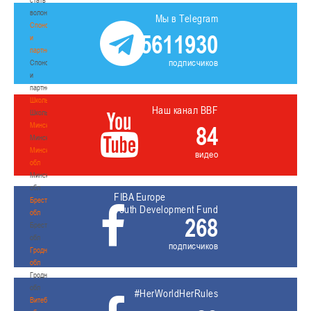
волонтером
Мы в Telegram
Спонсоры
5611930
и
партнеры
подписчиков
Спонсоры
и
партнеры
Школы
Наш канал BBF
Школы
Минск
84
Минск
Минская
видео
обл
Минская
обл
FIBA Europe
Брестская
Youth Development Fund
обл
268
Брестская
обл
подписчиков
Гродненская
обл
Гродненская
обл
#HerWorldHerRules
Витебская