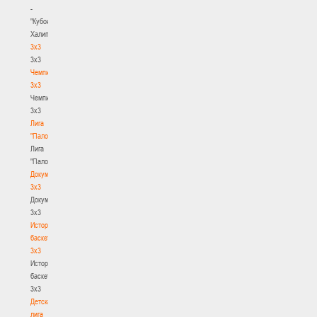
-
"Кубок
Халипского"
3x3
3x3
Чемпионат
3х3
Чемпионат
3х3
Лига
"Палова"
Лига
"Палова"
Документы
3х3
Документы
3х3
История
баскетбола
3х3
История
баскетбола
3х3
Детская
лига