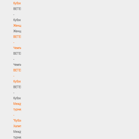
Кубок
BETERA
-
Кубок
Женщины
Женщины
BETERA
-
Чемпионат
BETERA
-
Чемпионат
BETERA
-
Кубок
BETERA
-
Кубок
Международный
турнир
-
"Кубок
Халипского"
Международный
турнир