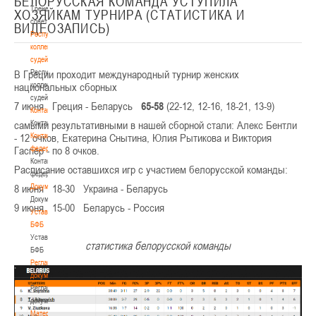
БЕЛОРУССКАЯ КОМАНДА УСТУПИЛА
Тренерский
ХОЗЯЙКАМ ТУРНИРА (СТАТИСТИКА И
совет
ВИДЕОЗАПИСЬ)
Республиканская
коллегия
судей
В Греции проходит международный турнир женских
Республиканская
национальных сборных
коллегия
судей
7 июня Греция - Беларусь
65-58
(22-12, 12-16, 18-21, 13-9)
Контакты
самыми результативными в нашей сборной стали: Алекс Бентли
Контакты
- 12 очков, Екатерина Снытина, Юлия Рытикова и Виктория
Контакты
Гаспер - по 8 очков.
федерации
Контакты
Расписание оставшихся игр с участием белорусской команды:
федерации
8 июня 18-30 Украина - Беларусь
Документы
Документы
9 июня 15-00 Беларусь - Россия
Устав
БФБ
Устав
статистика белорусской команды
БФБ
Регламентирующие
документы
Регламентирующие
документы
Материалы