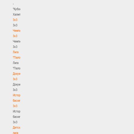
-
"Кубок
Халипского"
3x3
3x3
Чемпионат
3х3
Чемпионат
3х3
Лига
"Палова"
Лига
"Палова"
Документы
3х3
Документы
3х3
История
баскетбола
3х3
История
баскетбола
3х3
Детская
лига