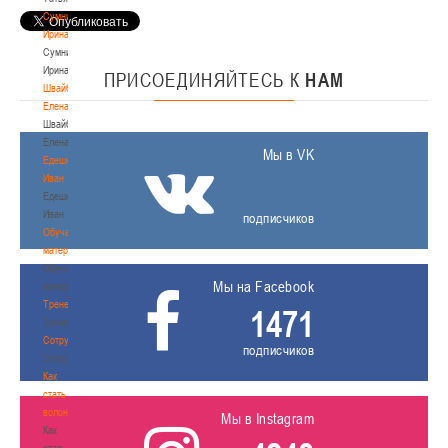
Сумникова
Ирина
Сумникова
Ирина
ПРИСОЕДИНЯЙТЕСЬ
К
НАМ
Швайбович
Елена
Швайбович
Елена
Мы в VK
Едешко
Иван
Едешко
Иван
подписчиков
Обучающие
материалы
Обучающие
Мы на Facebook
материалы
Тренерам
1471
Тренерам
Сотрудничество
подписчиков
Сотрудничество
Как
стать
волонтером
Мы в Instagram
Как
стать