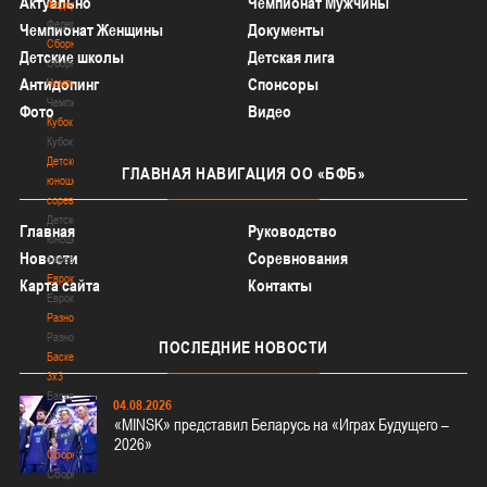
Актуально
Чемпионат Мужчины
Федерация
Федерация
Чемпионат Женщины
Документы
Сборные
Детские школы
Детская лига
Сборные
Антидопинг
Спонсоры
Чемпионат
Чемпионат
Фото
Видео
Кубок
Кубок
Детско-
ГЛАВНАЯ
НАВИГАЦИЯ ОО «БФБ»
юношеские
соревнования
Детско-
Главная
Руководство
юношеские
Новости
Соревнования
соревнования
Еврокубки
Карта сайта
Контакты
Еврокубки
Разное
Разное
ПОСЛЕДНИЕ
НОВОСТИ
Баскетбол
3х3
Баскетбол
04.08.2026
3х3
«MINSK» представил Беларусь на «Играх Будущего –
Лого[modid=121]
2026»
Сборные
Сборные