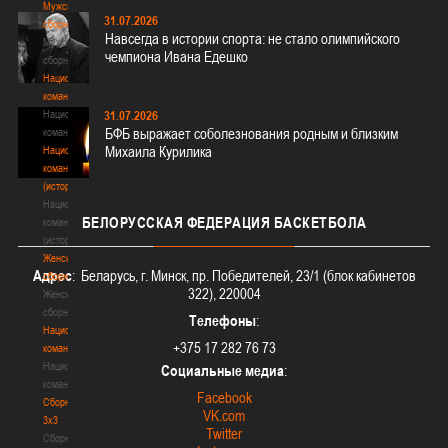
Мужские
31.07.2026
сборные
Навсегда в истории спорта: не стало олимпийского
Мужские
чемпиона Ивана Едешко
сборные
Национальная
команда
Национальная
31.07.2026
БФБ выражает соболезнования родным и близким
команда
Михаила Курилика
Национальная
команда
(история)
Национальная
БЕЛОРУССКАЯ
ФЕДЕРАЦИЯ БАСКЕТБОЛА
команда
(история)
Женские
Адрес
: Беларусь, г. Минск, пр. Победителей, 23/1 (блок кабинетов
сборные
322), 220004
Женские
сборные
Телефоны
:
Национальная
+375 17 282 76 73
команда
Национальная
Социальные медиа
:
команда
Facebook
Сборные
VK.com
3х3
Twitter
Сборные