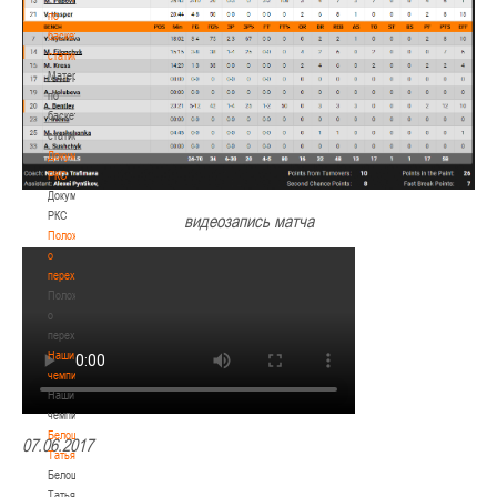
по
баскетбольной
статистике
Материалы
по
баскетбольной
статистике
Документы
РКС
Документы
РКС
видеозапись матча
Положение
о
переходах
Положение
о
переходах
Наши
чемпионы
Наши
чемпионы
Белошапко
07.06.2017
Татьяна
Белошапко
Татьяна