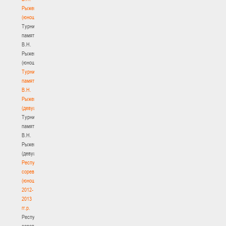
Рыженкова
(юноши)
Турнир
памяти
В.Н.
Рыженкова
(юноши)
Турнир
памяти
В.Н.
Рыженкова
(девушки)
Турнир
памяти
В.Н.
Рыженкова
(девушки)
Республиканские
соревнования
(юноши)
2012-
2013
гг.р.
Республиканские
соревнования