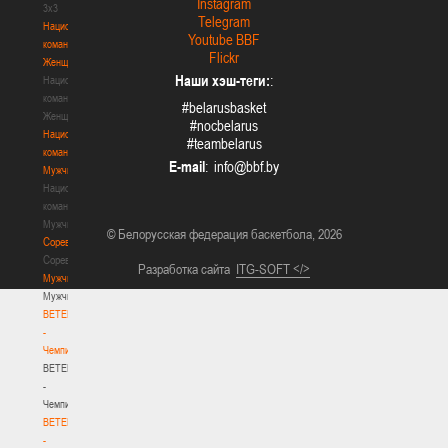
Instagram
3х3
Telegram
Национальная
Youtube BBF
команда.
Flickr
Женщины
Наши хэш-теги:
:
Национальная
команда.
#belarusbasket
Женщины
#nocbelarus
Национальная
#teambelarus
команда.
E-mail
:
Мужчины
Национальная
команда.
Мужчины
© Белорусская федерация баскетбола, 2026
Соревнования
Соревнования
Разработка сайта
ITG-SOFT </>
Мужчины
Мужчины
BETERA
-
Чемпионат
BETERA
-
Чемпионат
BETERA
-