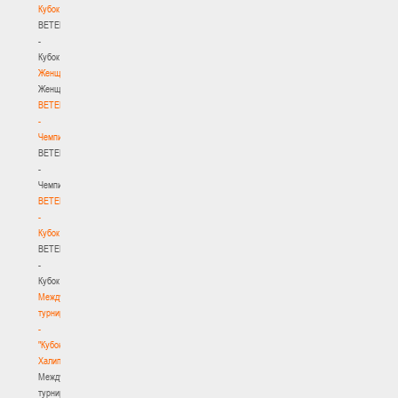
Кубок
BETERA
-
Кубок
Женщины
Женщины
BETERA
-
Чемпионат
BETERA
-
Чемпионат
BETERA
-
Кубок
BETERA
-
Кубок
Международный
турнир
-
"Кубок
Халипского"
Международный
турнир