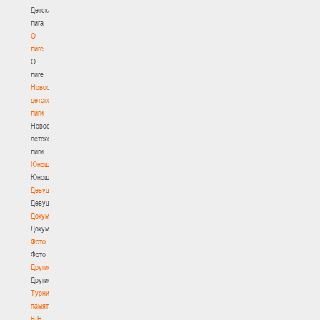
Детская
лига
О
лиге
О
лиге
Новости
детской
лиги
Новости
детской
лиги
Юноши
Юноши
Девушки
Девушки
Документы
Документы
Фото
Фото
Другие
Другие
Турнир
памяти
В.Н.