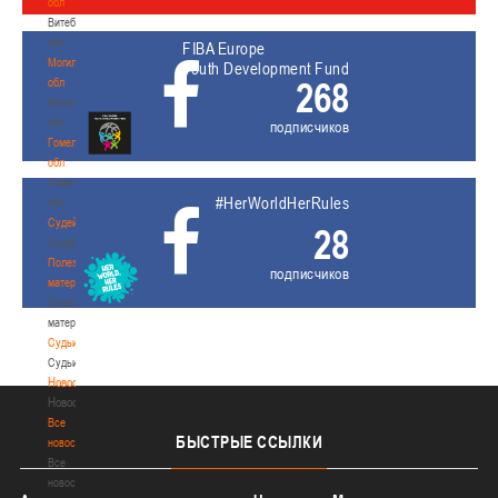
обл
Витебская
обл
FIBA Europe
Могилевская
Youth Development Fund
268
обл
Могилевская
обл
подписчиков
Гомельская
обл
Гомельская
#HerWorldHerRules
обл
Судейство
28
Судейство
Полезные
подписчиков
материалы
Полезные
материалы
Судьи
Судьи
Новости
Новости
Все
БЫСТРЫЕ
ССЫЛКИ
новости
Все
новости