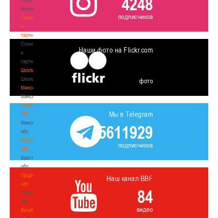
4248
волонтером
подписчиков
Спонсоры
и
партнеры
Спонсоры
Наши фото на Flickr.com
и
партнеры
Школы
Школы
фото
Минск
Минск
Минская
Мы в Telegram
обл
Минская
5611929
обл
Брестская
подписчиков
обл
Брестская
обл
Гродненская
Наш канал BBF
обл
84
Гродненская
обл
видео
Витебская