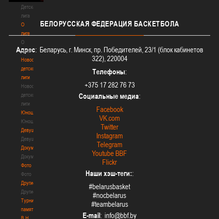
Детская
лига
БЕЛОРУССКАЯ
ФЕДЕРАЦИЯ БАСКЕТБОЛА
О
лиге
О
Адрес
: Беларусь, г. Минск, пр. Победителей, 23/1 (блок кабинетов
лиге
322), 220004
Новости
детской
Телефоны
:
лиги
+375 17 282 76 73
Новости
детской
Социальные медиа
:
лиги
Facebook
Юноши
VK.com
Юноши
Twitter
Девушки
Instagram
Девушки
Telegram
Документы
Youtube BBF
Документы
Flickr
Фото
Наши хэш-теги:
:
Фото
Другие
#belarusbasket
Другие
#nocbelarus
Турнир
#teambelarus
памяти
E-mail
:
В.Н.