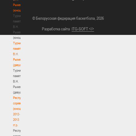
Рыженкова
(юноши)
Турнир
© Белорусская федерация баскетбола, 2026
памяти
В.Н.
Разработка сайта
ITG-SOFT </>
Рыженкова
(юноши)
Турнир
памяти
В.Н.
Рыженкова
(девушки)
Турнир
памяти
В.Н.
Рыженкова
(девушки)
Республиканские
соревнования
(юноши)
2012-
2013
гг.р.
Республиканские
соревнования