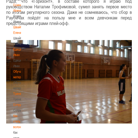
Рада, что «Горизонт», в составе которого я играю под
Сумникова
руководством Наталии Трофимовой, сумел занять первое место
Ирина
по итогам регулярного сезона. Даже не сомневаюсь, что сбор в
Сумникова
Раубичах пойдёт на пользу мне и всем девчонкам перед
Ирина
предстоящими играми плей-офф.
Швайбович
Елена
Швайбович
Елена
Едешко
Иван
Едешко
Иван
Обучающие
материалы
Обучающие
материалы
Тренерам
Тренерам
Сотрудничество
Сотрудничество
Как
стать
волонтером
Как
стать