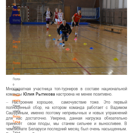
по
баскетбольной
статистике
Материалы
по
баскетбольной
статистике
Документы
РКС
Документы
РКС
Положение
о
переходах
Положение
о
Многократная участница топ-турниров в составе национальной
переходах
команды
Юлия Рытикова
настроена не менее позитивно.
Наши
чемпионы
–
Настроение хорошее, самочувствие тоже. Это первый
Наши
полноценный сбор, на котором команда работает с Вадимом
чемпионы
Сашуриным, именно поэтому непривычных и новых упражнений
Белошапко
для нас достаточно. Уверена, данная нагрузка обязательно
Татьяна
принесёт свои плоды, мы станем сильнее и выносливее. В
Белошапко
чемпионате Беларуси последний месяц был очень насыщенным.
Татьяна