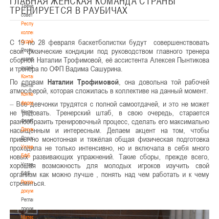
ГЛАВНАЯ ЖЕНСКАЯ КОМАНДА СТРАНЫ
Тренерский
ТРЕНИРУЕТСЯ В РАУБИЧАХ
совет
Республиканская
коллегия
С 19 по 28 февраля баскетболистки будут совершенствовать
судей
свои физические кондиции под руководством главного тренера
Республиканская
сборной Наталии Трофимовой, её ассистента Алексея Пынтикова
коллегия
и тренера по ОФП Вадима Сашурина.
судей
Контакты
По словам
Наталии Трофимовой
, она довольна той рабочей
Контакты
атмосферой, которая сложилась в коллективе на данный момент.
Контакты
–
Все девчонки трудятся с полной самоотдачей, и это не может
федерации
не радовать. Тренерский штаб, в свою очередь, старается
Контакты
разнообразить тренировочный процесс, сделать его максимально
федерации
насыщенным и интересным. Делаем акцент на том, чтобы
Документы
привычно монотонная и тяжёлая общая физическая подготовка
Документы
проходила не только интенсивно, но и включала в себя много
Устав
новых развивающих упражнений. Такие сборы, прежде всего,
БФБ
хорошая возможность для молодых игроков изучить свой
Устав
организм как можно лучше , понять над чем работать и к чему
БФБ
стремиться.
Регламентирующие
документы
Регламентирующие
документы
Материалы