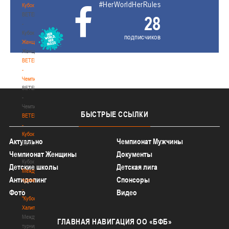
#HerWorldHerRules
Кубок
BETERA
28
-
Кубок
подписчиков
Женщины
Женщины
BETERA
-
Чемпионат
BETERA
-
Чемпионат
БЫСТРЫЕ
ССЫЛКИ
BETERA
-
Кубок
Актуально
Чемпионат Мужчины
BETERA
-
Чемпионат Женщины
Документы
Кубок
Детские школы
Детская лига
Международный
Антидопинг
Спонсоры
турнир
-
Фото
Видео
"Кубок
Халипского"
Международный
ГЛАВНАЯ
НАВИГАЦИЯ ОО «БФБ»
турнир