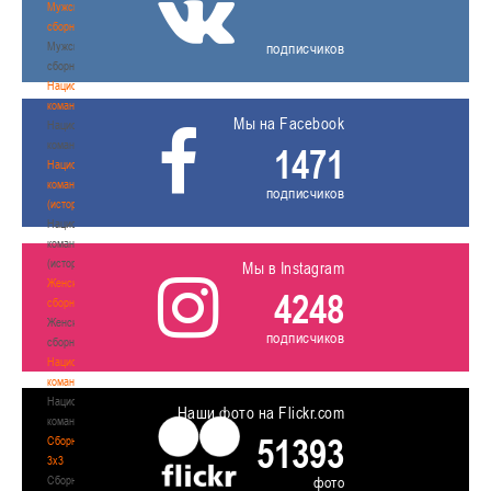
Мужские
сборные
Мужские
подписчиков
сборные
Национальная
команда
Мы на Facebook
Национальная
команда
1471
Национальная
команда
подписчиков
(история)
Национальная
команда
(история)
Мы в Instagram
Женские
4248
сборные
Женские
подписчиков
сборные
Национальная
команда
Национальная
Наши фото на Flickr.com
команда
51393
Сборные
3х3
Сборные
фото