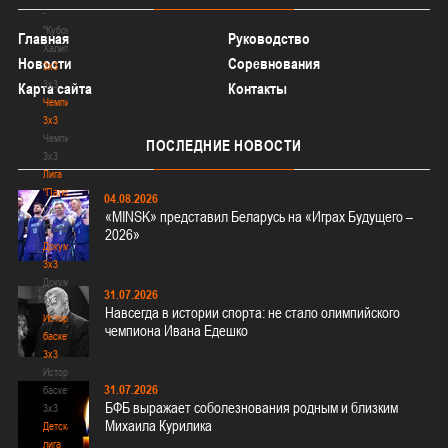
-
"Кубок
Главная
Руководство
Халипского"
Новости
Соревнования
3x3
3x3
Карта сайта
Контакты
Чемпионат
3х3
Чемпионат
ПОСЛЕДНИЕ
НОВОСТИ
3х3
Лига
"Палова"
04.08.2026
Лига
«MINSK» представил Беларусь на «Играх Будущего –
"Палова"
2026»
Документы
3х3
Документы
31.07.2026
3х3
Навсегда в истории спорта: не стало олимпийского
История
чемпиона Ивана Едешко
баскетбола
3х3
История
31.07.2026
баскетбола
БФБ выражает соболезнования родным и близким
3х3
Михаила Курилика
Детская
лига