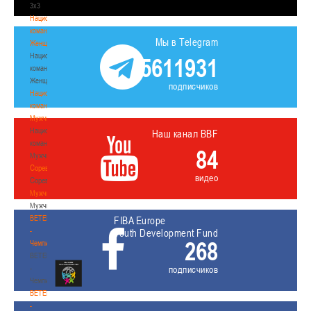
3х3
Национальная
команда.
Мы в Telegram
Женщины
Национальная
5611931
команда.
Женщины
подписчиков
Национальная
команда.
Мужчины
Национальная
Наш канал BBF
команда.
84
Мужчины
Соревнования
видео
Соревнования
Мужчины
Мужчины
BETERA
FIBA Europe
-
Youth Development Fund
268
Чемпионат
BETERA
-
подписчиков
Чемпионат
BETERA
-