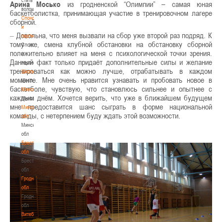
Арина Мосько
из гродненской “Олимпии” – самая юная
волонтером
баскетболистка, принимающая участие в тренировочном лагере
Спонсоры
сборной.
и
–
Довольна, что меня вызвали на сбор уже второй раз подряд. К
партнеры
тому же, смена клубной обстановки на обстановку сборной
Спонсоры
положительно влияет на меня с психологической точки зрения.
и
Данный факт только придаёт дополнительные силы и желание
партнеры
тренироваться как можно лучше, отрабатывать в каждом
Школы
моменте. Мне очень нравится узнавать и пробовать новое в
Школы
баскетболе, чувствую, что становлюсь сильнее и опытнее с
Минск
каждым днём. Хочется верить, что уже в ближайшем будущем
Минск
мне предоставится шанс сыграть в форме национальной
Минская
команды, с нетерпением буду ждать этой возможности.
обл
Минская
обл
Брестская
обл
Брестская
обл
Гродненская
обл
Гродненская
обл
Витебская