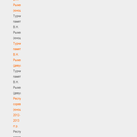
Рыженкова
(юноши)
Турнир
памяти
В.Н.
Рыженкова
(юноши)
Турнир
памяти
В.Н.
Рыженкова
(девушки)
Турнир
памяти
В.Н.
Рыженкова
(девушки)
Республиканские
соревнования
(юноши)
2012-
2013
гг.р.
Республиканские
соревнования