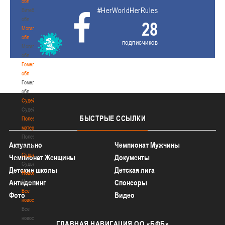
обл
#HerWorldHerRules
Витебская
обл
28
Могилевская
обл
подписчиков
Могилевская
обл
Гомельская
обл
Гомельская
обл
Судейство
Судейство
БЫСТРЫЕ
ССЫЛКИ
Полезные
материалы
Полезные
Актуально
Чемпионат Мужчины
материалы
Судьи
Чемпионат Женщины
Документы
Судьи
Детские школы
Детская лига
Новости
Новости
Антидопинг
Спонсоры
Все
Фото
Видео
новости
Все
новости
ГЛАВНАЯ
НАВИГАЦИЯ ОО «БФБ»