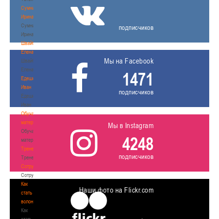
Сумникова
Ирина
Сумникова
подписчиков
Ирина
Швайбович
Елена
Мы на Facebook
Швайбович
Елена
1471
Едешко
Иван
подписчиков
Едешко
Иван
Обучающие
материалы
Мы в Instagram
Обучающие
4248
материалы
Тренерам
подписчиков
Тренерам
Сотрудничество
Сотрудничество
Как
Наши фото на Flickr.com
стать
волонтером
Как
стать