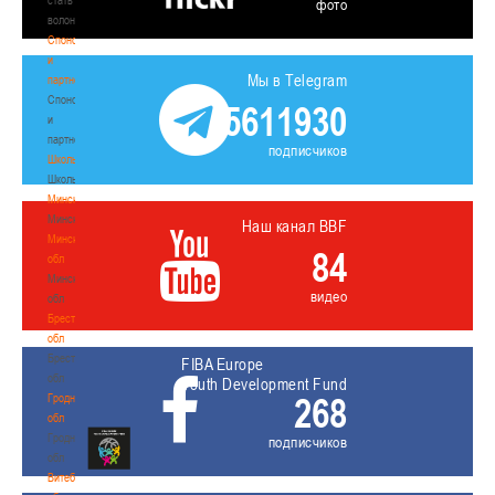
фото
волонтером
Спонсоры
и
Мы в Telegram
партнеры
Спонсоры
5611930
и
партнеры
подписчиков
Школы
Школы
Минск
Минск
Наш канал BBF
Минская
84
обл
Минская
видео
обл
Брестская
обл
Брестская
FIBA Europe
обл
Youth Development Fund
268
Гродненская
обл
Гродненская
подписчиков
обл
Витебская