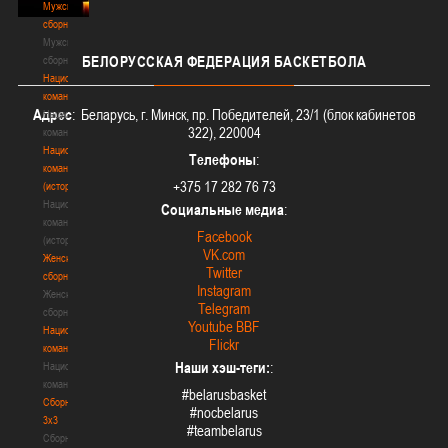
Мужские
сборные
Мужские
БЕЛОРУССКАЯ
ФЕДЕРАЦИЯ БАСКЕТБОЛА
сборные
Национальная
команда
Адрес
: Беларусь, г. Минск, пр. Победителей, 23/1 (блок кабинетов
Национальная
322), 220004
команда
Национальная
Телефоны
:
команда
+375 17 282 76 73
(история)
Национальная
Социальные медиа
:
команда
Facebook
(история)
VK.com
Женские
Twitter
сборные
Instagram
Женские
Telegram
сборные
Youtube BBF
Национальная
Flickr
команда
Наши хэш-теги:
:
Национальная
команда
#belarusbasket
Сборные
#nocbelarus
3х3
#teambelarus
Сборные