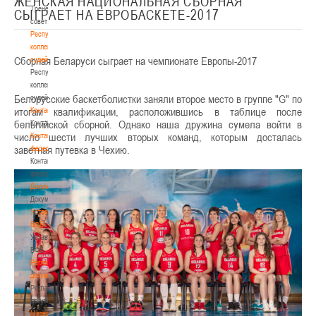
ЖЕНСКАЯ НАЦИОНАЛЬНАЯ СБОРНАЯ
Тренерский
СЫГРАЕТ НА ЕВРОБАСКЕТЕ-2017
совет
Республиканская
коллегия
Сборная Беларуси сыграет на чемпионате Европы-2017
судей
Республиканская
коллегия
Белорусские баскетболистки заняли второе место в группе "G" по
судей
итогам квалификации, расположившись в таблице после
Контакты
бельгийской сборной. Однако наша дружина сумела войти в
Контакты
число шести лучших вторых команд, которым досталась
Контакты
заветная путевка в Чехию.
федерации
Контакты
федерации
Документы
Документы
Устав
БФБ
Устав
БФБ
Регламентирующие
документы
Регламентирующие
документы
Материалы