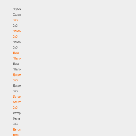
-
"Кубок
Халипского"
3x3
3x3
Чемпионат
3х3
Чемпионат
3х3
Лига
"Палова"
Лига
"Палова"
Документы
3х3
Документы
3х3
История
баскетбола
3х3
История
баскетбола
3х3
Детская
лига