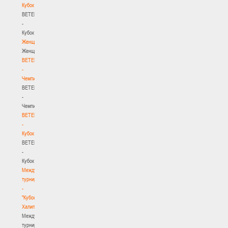
Кубок
BETERA
-
Кубок
Женщины
Женщины
BETERA
-
Чемпионат
BETERA
-
Чемпионат
BETERA
-
Кубок
BETERA
-
Кубок
Международный
турнир
-
"Кубок
Халипского"
Международный
турнир