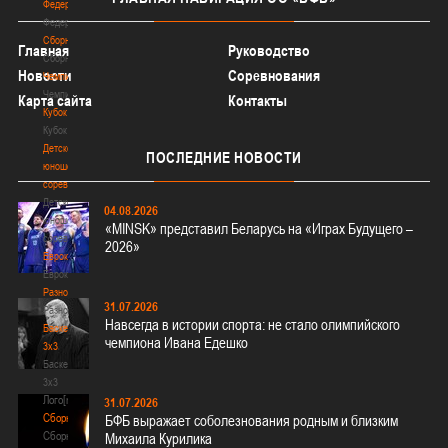
Федерация
Федерация
Сборные
Главная
Руководство
Сборные
Новости
Соревнования
Чемпионат
Чемпионат
Карта сайта
Контакты
Кубок
Кубок
Детско-
ПОСЛЕДНИЕ
НОВОСТИ
юношеские
соревнования
Детско-
04.08.2026
юношеские
«MINSK» представил Беларусь на «Играх Будущего –
соревнования
2026»
Еврокубки
Еврокубки
Разное
31.07.2026
Разное
Навсегда в истории спорта: не стало олимпийского
Баскетбол
чемпиона Ивана Едешко
3х3
Баскетбол
3х3
Лого[modid=121]
31.07.2026
Сборные
БФБ выражает соболезнования родным и близким
Сборные
Михаила Курилика