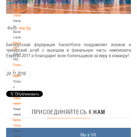
по
баскетбольной
статистике
Материалы
по
Фото:
noc.by
баскетбольной
статистике
Документы
Белорусская федерация баскетбола поздравляет игроков и
РКС
тренерский штаб с выходом в финальную часть чемпионата
Документы
Европы-2017 и благодарит всех болельщиков за веру в команду!
РКС
Положение
о
24.11.2016
переходах
Положение
о
переходах
Наши
чемпионы
Наши
ПРИСОЕДИНЯЙТЕСЬ
К
НАМ
чемпионы
Белошапко
Татьяна
Белошапко
Мы в VK
Татьяна