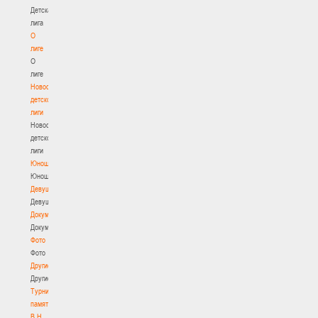
Детская
лига
О
лиге
О
лиге
Новости
детской
лиги
Новости
детской
лиги
Юноши
Юноши
Девушки
Девушки
Документы
Документы
Фото
Фото
Другие
Другие
Турнир
памяти
В.Н.