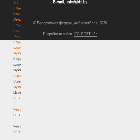
E-mail
:
3х3
Национальная
команда.
Женщины
© Белорусская федерация баскетбола, 2026
Национальная
команда.
Разработка сайта
ITG-SOFT </>
Женщины
Национальная
команда.
Мужчины
Национальная
команда.
Мужчины
Соревнования
Соревнования
Мужчины
Мужчины
BETERA
-
Чемпионат
BETERA
-
Чемпионат
BETERA
-