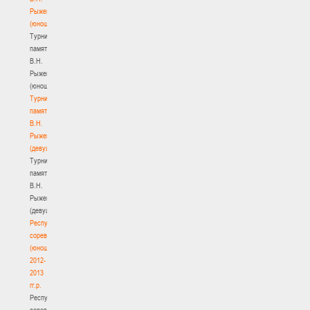
Рыженкова
(юноши)
Турнир
памяти
В.Н.
Рыженкова
(юноши)
Турнир
памяти
В.Н.
Рыженкова
(девушки)
Турнир
памяти
В.Н.
Рыженкова
(девушки)
Республиканские
соревнования
(юноши)
2012-
2013
гг.р.
Республиканские
соревнования