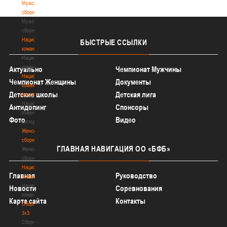
Мужские
сборные
Мужские
сборные
Национальная
БЫСТРЫЕ
ССЫЛКИ
команда
Национальная
команда
Актуально
Чемпионат Мужчины
Национальная
Чемпионат Женщины
Документы
команда
Детские школы
Детская лига
(история)
Национальная
Антидопинг
Спонсоры
команда
Фото
Видео
(история)
Женские
сборные
ГЛАВНАЯ
НАВИГАЦИЯ ОО «БФБ»
Женские
сборные
Национальная
Главная
Руководство
команда
Национальная
Новости
Соревнования
команда
Карта сайта
Контакты
Сборные
3х3
Сборные