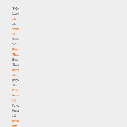
-
"Кубок
Халипского"
3x3
3x3
Чемпионат
3х3
Чемпионат
3х3
Лига
"Палова"
Лига
"Палова"
Документы
3х3
Документы
3х3
История
баскетбола
3х3
История
баскетбола
3х3
Детская
лига