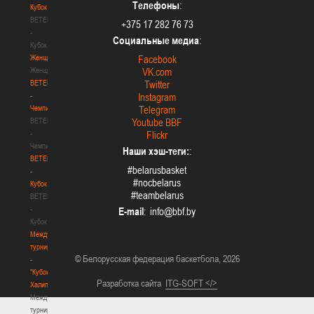
Телефоны
:
Кубок
BETERA
+375 17 282 76 73
-
Социальные медиа
:
Кубок
Женщины
Facebook
Женщины
VK.com
BETERA
Twitter
-
Instagram
Чемпионат
Telegram
BETERA
Youtube BBF
-
Flickr
Чемпионат
Наши хэш-теги:
:
BETERA
#belarusbasket
-
#nocbelarus
Кубок
#teambelarus
BETERA
-
E-mail
:
Кубок
Международный
турнир
© Белорусская федерация баскетбола, 2026
-
"Кубок
Разработка сайта
ITG-SOFT </>
Халипского"
Международный
турнир