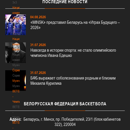
ПОСЛЕДНИЕ
НОВОСТИ
3х3
Национальная
команда.
04.08.2026
Женщины
«MINSK» представил Беларусь на «Играх Будущего –
Национальная
2026»
команда.
Женщины
Национальная
команда.
31.07.2026
Мужчины
Навсегда в истории спорта: не стало олимпийского
Национальная
чемпиона Ивана Едешко
команда.
Мужчины
Соревнования
31.07.2026
Соревнования
БФБ выражает соболезнования родным и близким
Мужчины
Михаила Курилика
Мужчины
BETERA
-
Чемпионат
БЕЛОРУССКАЯ
ФЕДЕРАЦИЯ БАСКЕТБОЛА
BETERA
-
Чемпионат
Адрес
: Беларусь, г. Минск, пр. Победителей, 23/1 (блок кабинетов
BETERA
322), 220004
-