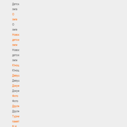
Детская
лига
О
лиге
О
лиге
Новости
детской
лиги
Новости
детской
лиги
Юноши
Юноши
Девушки
Девушки
Документы
Документы
Фото
Фото
Другие
Другие
Турнир
памяти
В.Н.