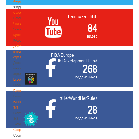
Федерация
Федерация
Сборные
Наш канал BBF
Сборные
84
Чемпионат
Чемпионат
Кубок
видео
Кубок
Детско-
юношеские
FIBA Europe
соревнования
Youth Development Fund
Детско-
268
юношеские
соревнования
подписчиков
Еврокубки
Еврокубки
Разное
Разное
#HerWorldHerRules
Баскетбол
28
3х3
Баскетбол
подписчиков
3х3
Лого[modid=121]
Сборные
Сборные