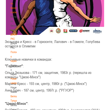
по
баскетбольной
статистике
Материалы
по
баскетбольной
статистике
Документы
РКС
Зюзькова и Кресс - в Горизонте, Лалович - в Гомеле, Голубева
Документы
остается в Олимпии
РКС
Положение
о
Ключевые новички в командах:
переходах
"Горизонт"
:
Положение
о
Ольга Зюзькова - 171 см, защитник, 1983г.р. (перешла из
переходах
команды "Цмокi-Мiнск")
Наши
Марина Кресс - 193 см, центр, 1980г.р. ("Цмокi-Мiнск")
чемпионы
Наши
Анна Брич - 187 см, центр, 1997г.р. ("РГУОР")
чемпионы
Белошапко
Татьяна
"Цмокi-Мiнск"
:
Белошапко
Рейчел Териот - 183 см, защитник, 1994г.р. (университет США)
Татьяна