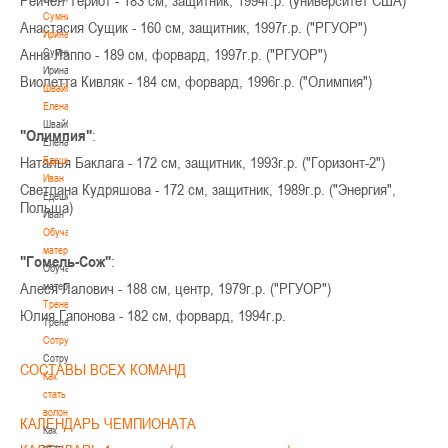
Сумникова
Анастасия Сущик - 160 см, защитник, 1997г.р. ("РГУОР")
Ирина
Анна Лаппо - 189 см, форвард, 1997г.р. ("РГУОР")
Сумникова
Ирина
Виолетта Кивляк - 184 см, форвард, 1996г.р. ("Олимпия")
Швайбович
Елена
Швайбович
"Олимпия"
:
Елена
Наталья Баклага - 172 см, защитник, 1993г.р. ("Горизонт-2")
Едешко
Иван
Светлана Кудряшова - 172 см, защитник, 1989г.р. ("Энергия",
Едешко
Польша)
Иван
Обучающие
материалы
"Гомель-Сож"
:
Обучающие
Алеся Лалович - 188 см, центр, 1979г.р. ("РГУОР")
материалы
Тренерам
Юлия Гапонова - 182 см, форвард, 1994г.р.
Тренерам
Сотрудничество
Сотрудничество
СОСТАВЫ ВСЕХ КОМАНД
Как
стать
волонтером
КАЛЕНДАРЬ ЧЕМПИОНАТА
Как
стать