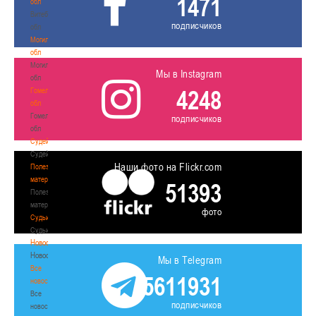
1471
обл
Витебская
подписчиков
обл
Могилевская
обл
Могилевская
Мы в Instagram
обл
4248
Гомельская
обл
Гомельская
подписчиков
обл
Судейство
Судейство
Наши фото на Flickr.com
Полезные
материалы
51393
Полезные
материалы
фото
Судьи
Судьи
Новости
Новости
Мы в Telegram
Все
5611931
новости
Все
подписчиков
новости