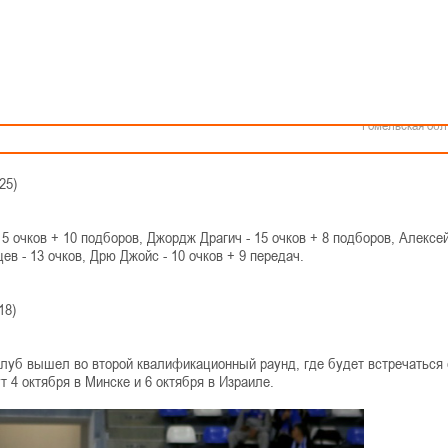
Как стать волонтером
Минск
Спонсоры и партнеры
Минская обл
Брестская обл
и болгарский "Рильски"
Гродненская об
Витебская обл
рнир - Баскетбольная "Лига Чемпионов". В нем принимает участие и
Могилевская об
е начали свой путь с первого квалификационного раунда, где встречали
Гомельская обл
25)
5 очков + 10 подборов, Джордж Драгич - 15 очков + 8 подборов, Алексе
ев - 13 очков, Дрю Джойс - 10 очков + 9 передач.
18)
й клуб вышел во второй квалификационный раунд, где будет встречаться 
 4 октября в Минске и 6 октября в Израиле.