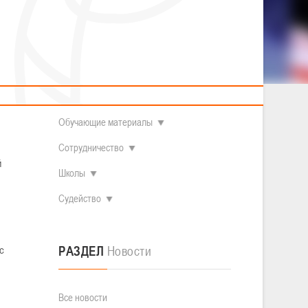
2014 гг.р.
Полезные материалы
Товарищеские игры (девушки)
О федерации
Судьи
ОДМ 2008-2009 гг.р. (девушки)
ОДМ 2008-2009 гг.р. (юноши)
Контакты
л
Первенство 2010-2011 гг.р. (юноши)
Первенство 2011-2012 гг.р. (юноши)
Документы
л
сь с
Первенство 2012-2013 гг.р. (юноши)
Наши чемпионы
Обучающие материалы
Сотрудничество
й
Школы
Судейство
с
РАЗДЕЛ
Новости
Все новости