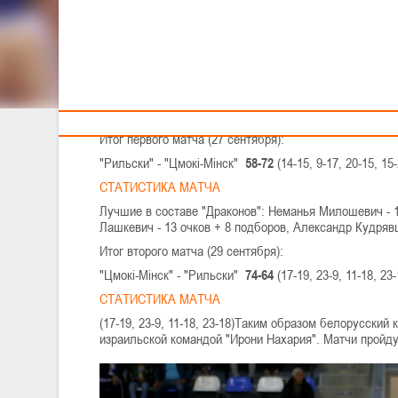
Тренерам
Квалификационный раунд: "Драконы" уверенно одолел
27 сентября стартовал новый европейский клубный ту
сильнейший белорусский клуб - "Цмокi-Мiнск". Минчан
командой из Болгарии "Рильски".
Итог первого матча (27 сентября):
"Рильски" - "Цмокi-Мiнск"
58-72
(14-15, 9-17, 20-15, 15-
СТАТИСТИКА МАТЧА
Лучшие в составе "Драконов": Неманья Милошевич - 1
Лашкевич - 13 очков + 8 подборов, Александр Кудрявц
Итог второго матча (29 сентября):
"Цмокi-Мiнск" - "Рильски"
74-64
(17-19, 23-9, 11-18, 23-
СТАТИСТИКА МАТЧА
(17-19, 23-9, 11-18, 23-18)Таким образом белорусски
израильской командой "Ирони Нахария". Матчи пройдут