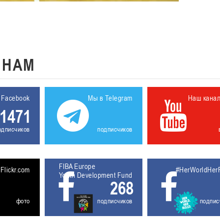
К
НАМ
 Facebook
Мы в Telegram
Наш кана
1471
одписчиков
подписчиков
FIBA Europe
5611929
Flickr.com
#HerWorldHer
Youth Development Fund
268
фото
подписчиков
подпис