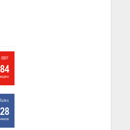
л BBF
84
видео
Rules
28
чиков