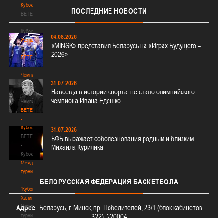
Кубок
ПОСЛЕДНИЕ
НОВОСТИ
BETERA
-
Кубок
04.08.2026
Женщины
«MINSK» представил Беларусь на «Играх Будущего –
Женщины
2026»
BETERA
-
Чемпионат
31.07.2026
BETERA
Навсегда в истории спорта: не стало олимпийского
-
чемпиона Ивана Едешко
Чемпионат
BETERA
-
Кубок
31.07.2026
BETERA
БФБ выражает соболезнования родным и близким
-
Михаила Курилика
Кубок
Международный
турнир
-
БЕЛОРУССКАЯ
ФЕДЕРАЦИЯ БАСКЕТБОЛА
"Кубок
Халипского"
Международный
Адрес
: Беларусь, г. Минск, пр. Победителей, 23/1 (блок кабинетов
турнир
322), 220004