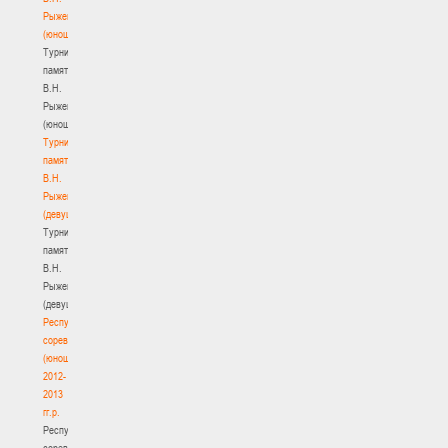
Рыженкова
(юноши)
Турнир
памяти
В.Н.
Рыженкова
(юноши)
Турнир
памяти
В.Н.
Рыженкова
(девушки)
Турнир
памяти
В.Н.
Рыженкова
(девушки)
Республиканские
соревнования
(юноши)
2012-
2013
гг.р.
Республиканские
соревнования