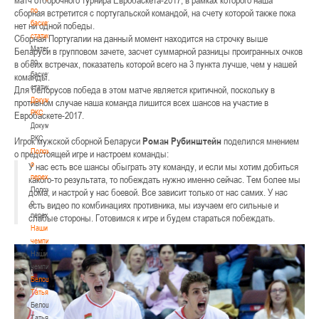
матч отборочного турнира Евробаскета-2017, в рамках которого наша
по
сборная встретится с португальской командой, на счету которой также пока
баскетбольной
нет ни одной победы.
статистике
Сборная Португалии на данный момент находится на строчку выше
Материалы
Беларуси в групповом зачете, засчет суммарной разницы проигранных очков
по
в обеих встречах, показатель которой всего на 3 пункта лучше, чем у нашей
баскетбольной
команды.
статистике
Для белорусов победа в этом матче является критичной, поскольку в
Документы
противном случае наша команда лишится всех шансов на участие в
РКС
Евробаскете-2017.
Документы
РКС
Игрок мужской сборной Беларуси
Роман Рубинштейн
поделился мнением
Положение
о предстоящей игре и настроем команды:
о
У нас есть все шансы обыграть эту команду, и если мы хотим добиться
переходах
какого-то результата, то побеждать нужно именно сейчас. Тем более мы
Положение
дома, и настрой у нас боевой. Все зависит только от нас самих. У нас
о
есть видео по комбинациях противника, мы изучаем его сильные и
переходах
слабые стороны. Готовимся к игре и будем стараться побеждать.
Наши
чемпионы
Наши
чемпионы
Белошапко
Татьяна
Белошапко
Татьяна