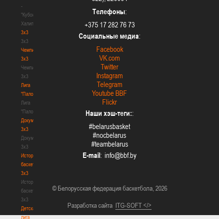
-
Телефоны
:
"Кубок
Халипского"
+375 17 282 76 73
3x3
Социальные медиа
:
3x3
Facebook
Чемпионат
VK.com
3х3
Twitter
Чемпионат
Instagram
3х3
Telegram
Лига
Youtube BBF
"Палова"
Flickr
Лига
"Палова"
Наши хэш-теги:
:
Документы
#belarusbasket
3х3
#nocbelarus
Документы
#teambelarus
3х3
E-mail
:
История
баскетбола
3х3
История
© Белорусская федерация баскетбола, 2026
баскетбола
3х3
Разработка сайта
ITG-SOFT </>
Детская
лига