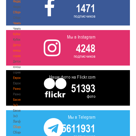
Федерация
1471
Федерация
Сборные
подписчиков
Сборные
Чемпионат
Чемпионат
Кубок
Мы в Instagram
Кубок
4248
Детско-
юношеские
подписчиков
соревнования
Детско-
юношеские
соревнования
Наши фото на Flickr.com
Еврокубки
Еврокубки
51393
Разное
Разное
фото
Баскетбол
3х3
Баскетбол
3х3
Мы в Telegram
Лого[modid=121]
5611931
Сборные
Сборные