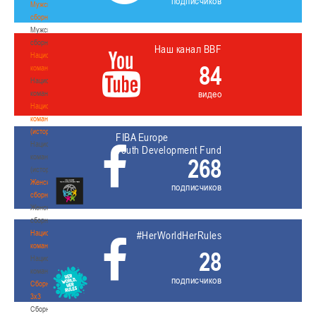
подписчиков
Мужские
сборные
Мужские
сборные
Наш канал BBF
Национальная
84
команда
Национальная
видео
команда
Национальная
команда
(история)
FIBA Europe
Национальная
Youth Development Fund
команда
268
(история)
Женские
подписчиков
сборные
Женские
сборные
Национальная
#HerWorldHerRules
команда
28
Национальная
команда
подписчиков
Сборные
3х3
Сборные