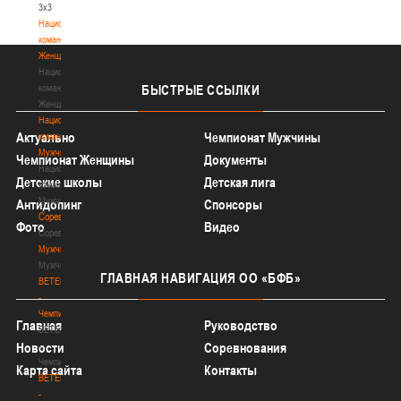
3х3
Национальная
команда.
Женщины
Национальная
команда.
БЫСТРЫЕ
ССЫЛКИ
Женщины
Национальная
Актуально
Чемпионат Мужчины
команда.
Мужчины
Чемпионат Женщины
Документы
Национальная
Детские школы
Детская лига
команда.
Мужчины
Антидопинг
Спонсоры
Соревнования
Фото
Видео
Соревнования
Мужчины
Мужчины
ГЛАВНАЯ
НАВИГАЦИЯ ОО «БФБ»
BETERA
-
Чемпионат
Главная
Руководство
BETERA
-
Новости
Соревнования
Чемпионат
Карта сайта
Контакты
BETERA
-