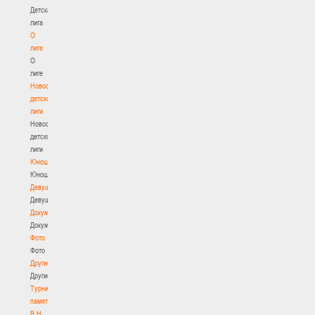
Детская
лига
О
лиге
О
лиге
Новости
детской
лиги
Новости
детской
лиги
Юноши
Юноши
Девушки
Девушки
Документы
Документы
Фото
Фото
Другие
Другие
Турнир
памяти
В.Н.