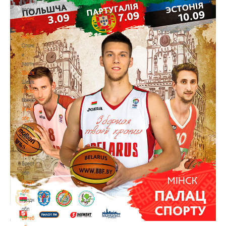
волонтером
Спонсоры
и
партнеры
Спонсоры
и
партнеры
Школы
Школы
Минск
Минск
Минская
обл
Минская
обл
Брестская
обл
Брестская
обл
Гродненская
обл
Гродненская
обл
Витебская