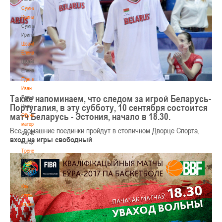
Сумникова
Ирина
Сумникова
Ирина
Швайбович
Елена
Швайбович
Елена
Едешко
Иван
Также напоминаем, что следом за игрой Беларусь-
Едешко
Португалия, в эту субботу, 10 сентября состоится
Иван
матч Беларусь - Эстония, начало в 18.30.
Обучающие
материалы
Все домашние поединки пройдут в столичном Дворце Спорта,
Обучающие
вход на игры свободный
.
материалы
Тренерам
Тренерам
Сотрудничество
Сотрудничество
Как
стать
волонтером
Как
стать