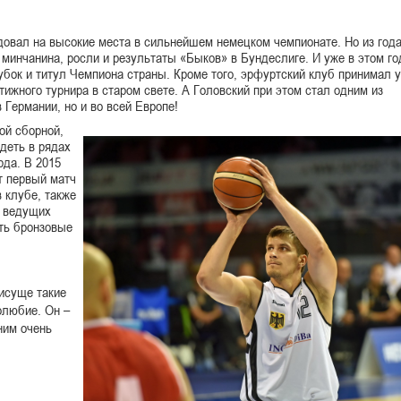
довал на высокие места в сильнейшем немецком чемпионате. Но из года
минчанина, росли и результаты «Быков» в Бундеслиге. И уже в этом го
бок и титул Чемпиона страны. Кроме того, эрфуртский клуб принимал 
ижного турнира в старом свете. А Головский при этом стал одним из
 Германии, но и во всей Европе!
ой сборной,
деть в рядах
рда. В 2015
т первый матч
 клубе, также
з ведущих
ать бронзовые
исуще такие
олюбие. Он –
ним очень