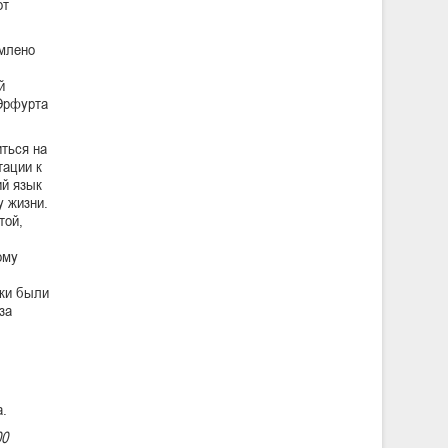
от
млено
й
Эрфурта
ться на
тации к
ий язык
у жизни.
той,
ому
уки были
за
а.
00