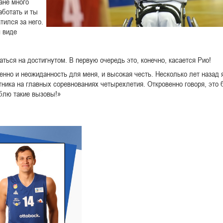
ане много
аботать и ты
тился за него.
м виде
аться на достигнутом. В первую очередь это, конечно, касается Рио!
енно и неожиданность для меня, и высокая честь. Несколько лет назад 
тника на главных соревнованиях четырехлетия. Откровенно говоря, это 
юблю такие вызовы!»