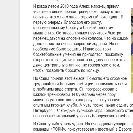
И когда летом 2010 года Алекс наконец принял
участие в своей первой тренировке, сразу стало
понятно, что у него здесь огромный потенциал. В
первую очередь благодаря его росту,
феноменальному броску и баскетбольному
мышлению. Осталось только научиться быстро
перемещаться на спортивной коляске, что на самом
деле является очень непростой задачей. Но ее
необходимо было решить. Иначе все твои
баскетбольные умения не пригодятся, поскольку
скоростные защитники просто не дадут переехать
даже центральную линию, не говоря уже о том,
чтобы позволить бросить по кольцу.
Но Саша принял этот вызов! Помогло его огромное
трудолюбие и большие амбиции реализовать себя
в любимом виде спорта. Он прогрессировал с
каждой тренировкой. И буквально через пару
месяцев уже составлял здоровую конкуренцию
опытным игрокам клуба. А чуть позже начал ездить в
Петербург… С каждым турниром игра Головского стано
перерос любительский уровень белорусского клуба.
И Саше улыбнулась удача. На очередном турнире в се
команды «РСКИ», присутствовал известный в Европе 