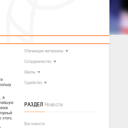
2014 гг.р.
Полезные материалы
Товарищеские игры (девушки)
О федерации
Судьи
ОДМ 2008-2009 гг.р. (девушки)
ОДМ 2008-2009 гг.р. (юноши)
Контакты
л
Первенство 2010-2011 гг.р. (юноши)
Первенство 2011-2012 гг.р. (юноши)
Документы
л
Первенство 2012-2013 гг.р. (юноши)
Наши чемпионы
Обучающие материалы
Сотрудничество
Школы
ги
Судейство
кольку
, в
елейшую
РАЗДЕЛ
Новости
вязок
вторный
 этого,
Все новости
й