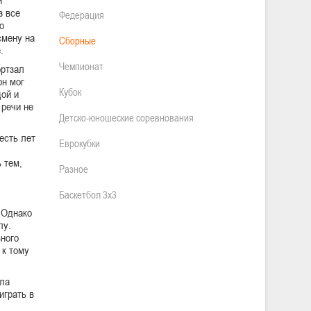
з все
Федерация
о
смену на
Сборные
.
Чемпионат
ортзал
он мог
Кубок
цой и
 речи не
Детско-юношеские соревнования
есть лет
Еврокубки
 тем,
Разное
Баскетбол 3х3
 Однако
лу.
ного
 к тому
ала
играть в