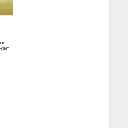
я и
будет