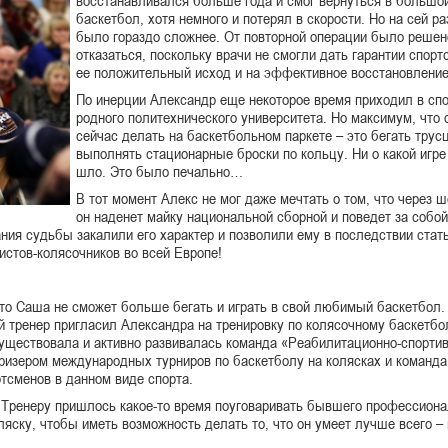
баскетбол, хотя немного и потерял в скорости. Но на сей ра
было гораздо сложнее. От повторной операции было решен
отказаться, поскольку врачи не смогли дать гарантии спорт
ее положительный исход и на эффективное восстановление
По инерции Александр еще некоторое время приходил в сп
родного политехнического университета. Но максимум, что 
сейчас делать на баскетбольном паркете – это бегать трус
выполнять стационарные броски по кольцу. Ни о какой игре
шло. Это было печально…
В тот момент Алекс не мог даже мечтать о том, что через ш
он наденет майку национальной сборной и поведет за собой
ния судьбы закалили его характер и позволили ему в последствии стать
истов-колясочников во всей Европе!
что Саша не сможет больше бегать и играть в свой любимый баскетбол.
й тренер пригласил Александра на тренировку по колясочному баскетбо
существовала и активно развивалась команда «Реабилитационно-спортив
ризером международных турниров по баскетболу на колясках и команда
ртсменов в данном виде спорта.
. Тренеру пришлось какое-то время поуговаривать бывшего профессион
яску, чтобы иметь возможность делать то, что он умеет лучше всего – 