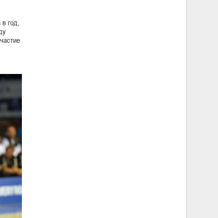
 в год,
ду
участие