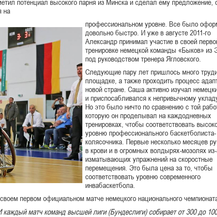
метил потенциал высокого парня из Минска и сделал ему предложение, 
я на
профессиональном уровне. Все было офор
довольно быстро. И уже в августе 2011-го
Александр принимал участие в своей перво
тренировке немецкой команды «Быков» из 
под руководством тренера Ягловского.
Следующие пару лет пришлось много труди
площадке, а также проходить процесс адап
новой стране. Саша активно изучал немецк
и приспосабливался к непривычному уклад
Но это было ничто по сравнению с той рабо
которую он проделывал на каждодневных
тренировках, чтобы соответствовать высок
уровню профессионального баскетболиста-
колясочника. Первые несколько месяцев р
в крови и в огромных волдырях-мозолях из-
изматывающих упражнений на скоростные
перемещения. Это была цена за то, чтобы
соответствовать уровню современного
инвабаскетбола.
 своем первом официальном матче немецкого национального чемпионат
 И каждый матч команд высшей лиги (Бундеслиги) собирает от 300 до 10