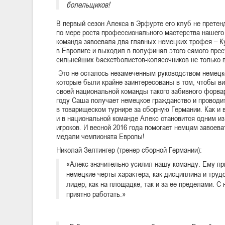
болельщиков!
В первый сезон Алекса в Эрфурте его клуб не претен
по мере роста профессионального мастерства нашего 
команда завоевала два главных немецких трофея – Ку
в Евролиге и выходил в полуфинал этого самого прест
сильнейших баскетболистов-колясочников не только в
Это не осталось незамеченным руководством немецк
которые были крайне заинтересованы в том, чтобы ви
своей национальной команды такого забивного форва
году Саша получает немецкое гражданство и проводи
в товарищеском турнире за сборную Германии. Как и в
и в национальной команде Алекс становится одним и
игроков. И весной 2016 года помогает немцам завоев
медали чемпионата Европы!
Николай Зелтингер (тренер сборной Германии):
«Алекс значительно усилил нашу команду. Ему пр
немецкие черты характера, как дисциплина и труд
лидер, как на площадке, так и за ее пределами. С 
приятно работать.»