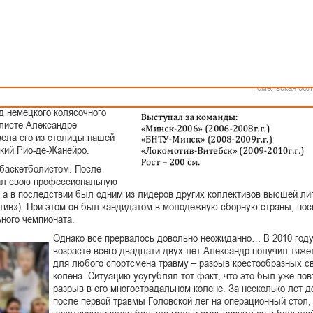
Как стать волонтером
Минск
Спонсоры и партнеры
Минская обл
Брестская обл
е в самом зрелищном виде
Гродненская об
Витебская обл
Могилевская об
нно-спортивным клубом инвалидов" (г.
Гомельская обл
д немецкого колясочного
олисте Александре
вела его из столицы нашей
ский Рио-де-Жанейро.
баскетболистом. После
ал свою профессиональную
, а в последствии был одним из лидеров других коллективов высшей ли
тив»). При этом он был кандидатом в молодежную сборную страны, пос
ного чемпионата.
Однако все прервалось довольно неожиданно… В 2010 году
возрасте всего двадцати двух лет Александр получил тяж
для любого спортсмена
травму – разрыв крестообразных с
колена. Ситуацию усугублял тот факт, что это был уже по
разрыв в его многострадальном колене. За несколько лет до
после первой травмы Головской лег на операционный стол,
восстанавливался больше года и смог вернуться в большо