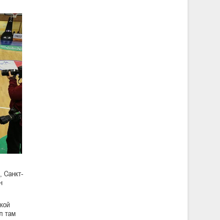
, Санкт-
н
кой
л там