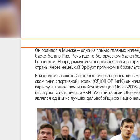
Тренерам
Воспитанник белорусского баскетбола примет участи
Паралимпийских игр!
подготовлено:
"Паралимпийский коммитет Германии" совместно с "Реабилитацио
Минск)
Он родился в Минске – одна из самых главных надеж
баскетбола в Рио. Речь идет о белорусском баскетб
Головском. Непредсказуемая спортивная карьера при
страны через немецкий Эрфурт прямиком в бразильт
В молодом возрасте Саша был очень перспективным 
окончания спортивной школы (СДЮШОР №10) он нач
карьеру в только появившейся команде «Минск-2006»
(выступал за столичный «БНТУ» и витебский «Локомо
являлся одним из лучших дальнобойщиков националь