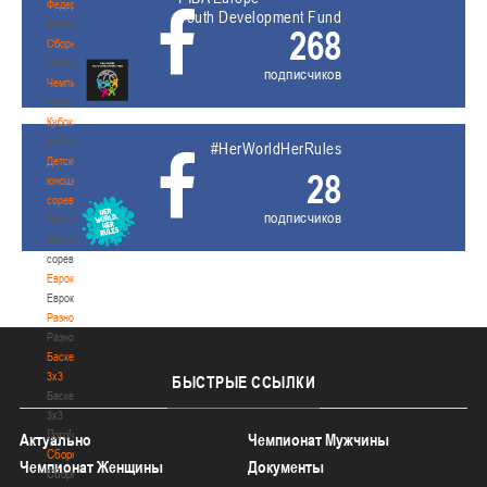
Федерация
Youth Development Fund
Федерация
268
Сборные
Сборные
подписчиков
Чемпионат
Чемпионат
Кубок
Кубок
#HerWorldHerRules
Детско-
28
юношеские
соревнования
подписчиков
Детско-
юношеские
соревнования
Еврокубки
Еврокубки
Разное
Разное
Баскетбол
3х3
БЫСТРЫЕ
ССЫЛКИ
Баскетбол
3х3
Лого[modid=121]
Актуально
Чемпионат Мужчины
Сборные
Чемпионат Женщины
Документы
Сборные