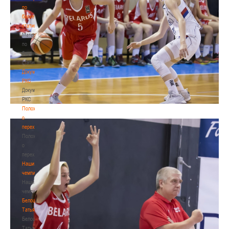
по
баскетбольной
статистике
Материалы
по
баскетбольной
статистике
Документы
РКС
Документы
РКС
Положение
о
переходах
Положение
о
переходах
Наши
чемпионы
Наши
чемпионы
Белошапко
Татьяна
Белошапко
Татьяна