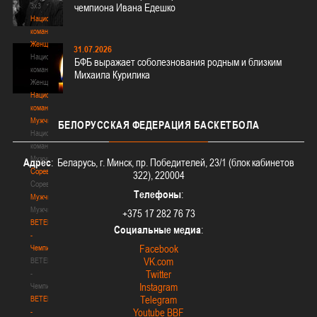
3х3
чемпиона Ивана Едешко
Национальная
команда.
Женщины
31.07.2026
Национальная
БФБ выражает соболезнования родным и близким
команда.
Михаила Курилика
Женщины
Национальная
команда.
Мужчины
БЕЛОРУССКАЯ
ФЕДЕРАЦИЯ БАСКЕТБОЛА
Национальная
команда.
Мужчины
Адрес
: Беларусь, г. Минск, пр. Победителей, 23/1 (блок кабинетов
Соревнования
322), 220004
Соревнования
Телефоны
:
Мужчины
Мужчины
+375 17 282 76 73
BETERA
Социальные медиа
:
-
Facebook
Чемпионат
VK.com
BETERA
Twitter
-
Instagram
Чемпионат
Telegram
BETERA
Youtube BBF
-