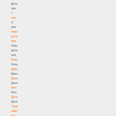
Детская
лига
О
лиге
О
лиге
Новости
детской
лиги
Новости
детской
лиги
Юноши
Юноши
Девушки
Девушки
Документы
Документы
Фото
Фото
Другие
Другие
Турнир
памяти
В.Н.