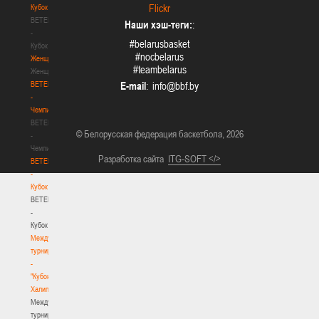
Flickr
Кубок
BETERA
Наши хэш-теги:
:
-
#belarusbasket
Кубок
#nocbelarus
Женщины
#teambelarus
Женщины
BETERA
E-mail
:
-
Чемпионат
BETERA
© Белорусская федерация баскетбола, 2026
-
Чемпионат
Разработка сайта
ITG-SOFT </>
BETERA
-
Кубок
BETERA
-
Кубок
Международный
турнир
-
"Кубок
Халипского"
Международный
турнир