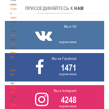
волонтером
ПРИСОЕДИНЯЙТЕСЬ
К
НАМ
Спонсоры
и
партнеры
Спонсоры
Мы в VK
и
партнеры
Школы
Школы
подписчиков
Минск
Минск
Минская
обл
Мы на Facebook
Минская
1471
обл
Брестская
подписчиков
обл
Брестская
обл
Гродненская
Мы в Instagram
обл
4248
Гродненская
обл
Витебская
подписчиков