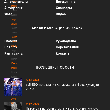
Детские школы
Детская лига
Мужские
сборные
Антидопинг
Спонсоры
Мужские
Фото
Видео
сборные
Национальная
команда
ГЛАВНАЯ
НАВИГАЦИЯ ОО «БФБ»
Национальная
команда
Национальная
Главная
Руководство
команда
(история)
Новости
Соревнования
Национальная
Карта сайта
Контакты
команда
(история)
Женские
ПОСЛЕДНИЕ
НОВОСТИ
сборные
Женские
сборные
04.08.2026
Национальная
«MINSK» представил Беларусь на «Играх Будущего –
команда
2026»
Национальная
команда
Сборные
3х3
31.07.2026
Сборные
Навсегда в истории спорта: не стало олимпийского