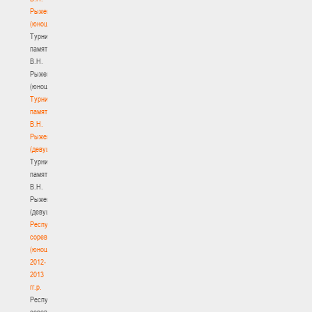
Рыженкова
(юноши)
Турнир
памяти
В.Н.
Рыженкова
(юноши)
Турнир
памяти
В.Н.
Рыженкова
(девушки)
Турнир
памяти
В.Н.
Рыженкова
(девушки)
Республиканские
соревнования
(юноши)
2012-
2013
гг.р.
Республиканские
соревнования