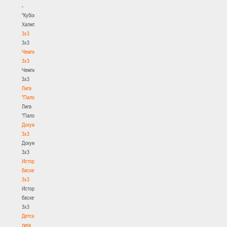
-
"Кубок
Халипского"
3x3
3x3
Чемпионат
3х3
Чемпионат
3х3
Лига
"Палова"
Лига
"Палова"
Документы
3х3
Документы
3х3
История
баскетбола
3х3
История
баскетбола
3х3
Детская
лига