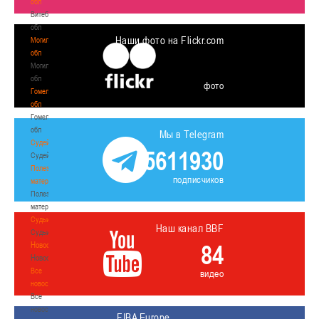
обл
Витебская
обл
Наши фото на Flickr.com
Могилевская
обл
Могилевская
обл
фото
Гомельская
обл
Гомельская
обл
Мы в Telegram
Судейство
5611930
Судейство
Полезные
подписчиков
материалы
Полезные
материалы
Судьи
Наш канал BBF
Судьи
Новости
84
Новости
Все
видео
новости
Все
новости
FIBA Europe