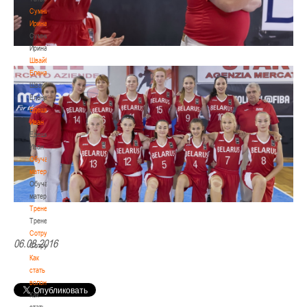
Сумникова
Ирина
Сумникова
Ирина
Швайбович
Елена
Швайбович
Елена
Едешко
Иван
Едешко
Иван
Обучающие
материалы
Обучающие
материалы
Тренерам
Тренерам
Сотрудничество
06.08.2016
Сотрудничество
Как
стать
волонтером
Как
стать