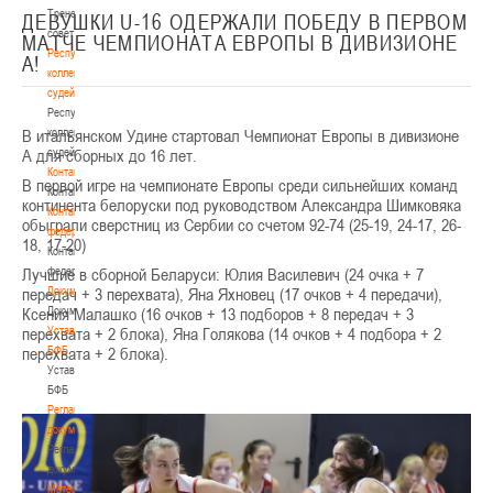
Тренерский
ДЕВУШКИ U-16 ОДЕРЖАЛИ ПОБЕДУ В ПЕРВОМ
совет
МАТЧЕ ЧЕМПИОНАТА ЕВРОПЫ В ДИВИЗИОНЕ
Республиканская
А!
коллегия
судей
Республиканская
В итальянском Удине стартовал Чемпионат Европы в дивизионе
коллегия
А для сборных до 16 лет.
судей
Контакты
В первой игре на чемпионате Европы среди сильнейших команд
Контакты
континента белоруски под руководством Александра Шимковяка
Контакты
обыграли сверстниц из Сербии со счетом 92-74 (25-19, 24-17, 26-
федерации
18, 17-20)
Контакты
Лучшие в сборной Беларуси: Юлия Василевич (24 очка + 7
федерации
передач + 3 перехвата), Яна Яхновец (17 очков + 4 передачи),
Документы
Ксения Малашко (16 очков + 13 подборов + 8 передач + 3
Документы
перехвата + 2 блока), Яна Голякова (14 очков + 4 подбора + 2
Устав
перехвата + 2 блока).
БФБ
Устав
БФБ
Регламентирующие
документы
Регламентирующие
документы
Материалы