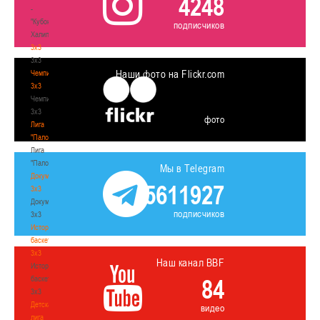
4248
-
"Кубок
подписчиков
Халипского"
3x3
3x3
Наши фото на Flickr.com
Чемпионат
3х3
Чемпионат
3х3
фото
Лига
"Палова"
Лига
"Палова"
Мы в Telegram
Документы
5611927
3х3
Документы
подписчиков
3х3
История
баскетбола
3х3
Наш канал BBF
История
баскетбола
84
3х3
Детская
видео
лига