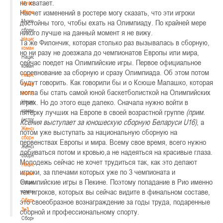
не хватает.
Мужские
Насчет изменений в ростере могу сказать, что эти игроки
сборные
Мужские
достойны того, чтобы ехать на Олимпиаду. По крайней мере
сборные
никого лучше на данный момент я не вижу.
Национальная
Та же Филончик, которая столько раз вызывалась в сборную,
команда
но ни разу не доезжала до чемпионатов Европы или мира,
Национальная
сейчас поедет на Олимпийские игры. Первое официальное
команда
соревнование за сборную и сразу Олимпиада. Об этом потом
Национальная
будут говорить. Как говорили бы и о Ксюше Малашко, которая
команда
могла бы стать самой юной баскетболисткой на Олимпийских
(история)
играх. Но до этого еще далеко. Сначала нужно войти в
Национальная
команда
пятерку лучших на Европе в своей возрастной группе
(прим.
(история)
Ксения выступает за юношескую сборную Беларуси U16)
, а
Женские
потом уже выступать за национальную сборную на
сборные
первенствах Европы и мира. Всему свое время, всего нужно
Женские
добиваться потом и кровью,а не надеяться на красивые глаза.
сборные
Молодежь сейчас не хочет трудиться так, как это делают
Национальная
игроки, за плечами которых уже по 3 чемпионата и
команда
Олимпийские игры в Пекине. Поэтому попадание в Рио именно
Национальная
тех игроков, которых вы сейчас видите в финальном составе,
команда
Сборные
это своеобразное вознаграждение за годы труда, подаренные
3х3
сборной и профессиональному спорту.
Сборные