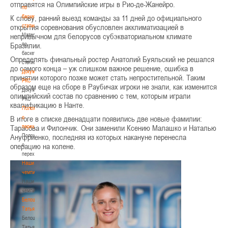
отправятся на Олимпийские игры в Рио-де-Жанейро.
по
баскетбольной
К слову, ранний выезд команды за 11 дней до официального
статистике
открытия соревнования обусловлен акклиматизацией в
Материалы
непривычном для белорусов субэкваториальном климате
по
Бразилии.
баскетбольной
Определять финальный ростер Анатолий Буяльский не решался
статистике
до самого конца – уж слишком важное решение, ошибка в
Документы
принятии которого позже может стать непростительной. Таким
РКС
образом еще на сборе в Раубичах игроки не знали, как изменится
Документы
олимпийский состав по сравнению с тем, которым играли
РКС
квалификацию в Нанте.
Положение
о
В итоге в списке двенадцати появились две новые фамилии:
переходах
Тарасова и Филончик. Они заменили Ксению Малашко и Наталью
Положение
Ануфриенко, последняя из которых накануне перенесла
о
операцию на колене.
переходах
Наши
чемпионы
Наши
чемпионы
Белошапко
Татьяна
Белошапко
Татьяна