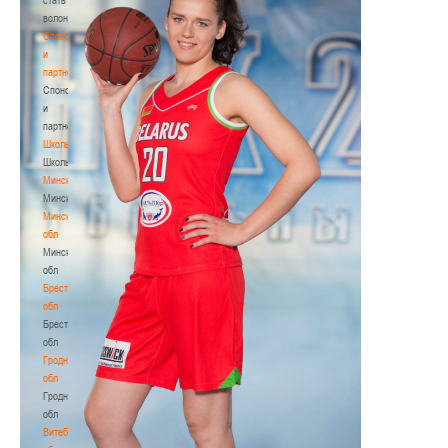
волонтером
Спонсоры
и
партнеры
Спонсоры
и
партнеры
Школы
Школы
Минск
Минск
Минская
обл
Минская
обл
Брестская
обл
Брестская
обл
Гродненская
обл
Гродненская
обл
Витебская