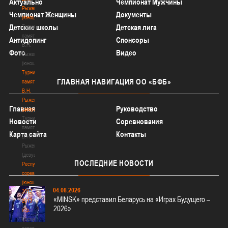
Актуально
Чемпионат Мужчины
Рыженкова
Чемпионат Женщины
Документы
(юноши)
Детские школы
Детская лига
Турнир
памяти
Антидопинг
Спонсоры
В.Н.
Фото
Видео
Рыженкова
(юноши)
Турнир
ГЛАВНАЯ
НАВИГАЦИЯ ОО «БФБ»
памяти
В.Н.
Рыженкова
Главная
Руководство
(девушки)
Турнир
Новости
Соревнования
памяти
Карта сайта
Контакты
В.Н.
Рыженкова
(девушки)
ПОСЛЕДНИЕ
НОВОСТИ
Республиканские
соревнования
(юноши)
04.08.2026
2012-
«MINSK» представил Беларусь на «Играх Будущего –
2013
2026»
гг.р.
Республиканские
соревнования