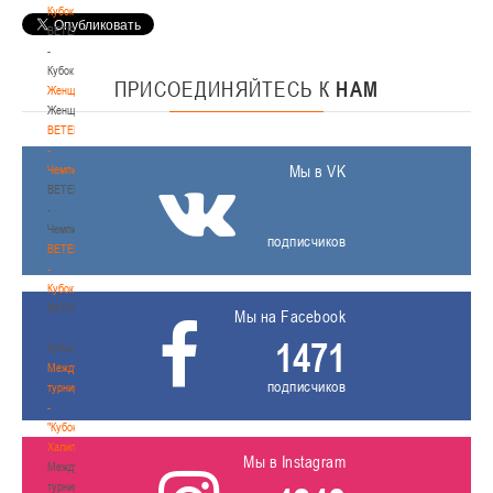
Кубок
BETERA
-
Кубок
ПРИСОЕДИНЯЙТЕСЬ
К
НАМ
Женщины
Женщины
BETERA
-
Мы в VK
Чемпионат
BETERA
-
Чемпионат
подписчиков
BETERA
-
Кубок
BETERA
Мы на Facebook
-
1471
Кубок
Международный
подписчиков
турнир
-
"Кубок
Халипского"
Мы в Instagram
Международный
турнир