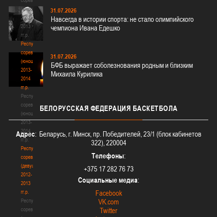
(юноши)
31.07.2026
2012-
Навсегда в истории спорта: не стало олимпийского
2013
чемпиона Ивана Едешко
гг.р.
Республиканские
соревнования
31.07.2026
(юноши)
БФБ выражает соболезнования родным и близким
2013-
Михаила Курилика
2014
гг.р.
Республиканские
соревнования
БЕЛОРУССКАЯ
ФЕДЕРАЦИЯ БАСКЕТБОЛА
(юноши)
2013-
2014
Адрес
: Беларусь, г. Минск, пр. Победителей, 23/1 (блок кабинетов
гг.р.
322), 220004
Республиканские
Телефоны
:
соревнования
(девушки)
+375 17 282 76 73
2012-
Социальные медиа
:
2013
гг.р.
Facebook
Республиканские
VK.com
соревнования
Twitter