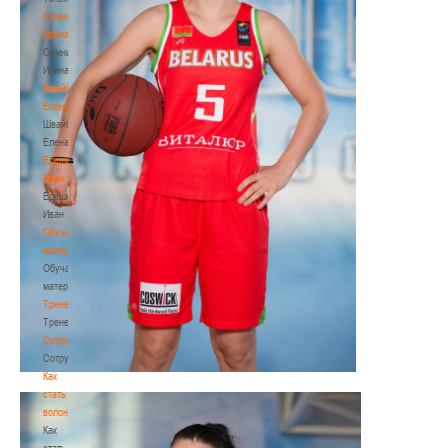
Сумникова
Ирина
Сумникова
Ирина
Швайбович
Елена
Швайбович
Елена
Едешко
Иван
Едешко
Иван
Обучающие
материалы
Обучающие
материалы
Тренерам
Тренерам
Сотрудничество
Сотрудничество
Как
стать
волонтером
Как
стать