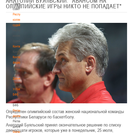
АНАТОЛИЙ БУЯЛЬСКИЙ: "АВАНСОМ НА
Тренерский
ОЛИМПИЙСКИЕ ИГРЫ НИКТО НЕ ПОПАДАЕТ"
совет
Республиканская
коллегия
судей
Республиканская
коллегия
судей
Контакты
Контакты
Контакты
федерации
Контакты
федерации
Документы
Документы
Устав
БФБ
Устав
БФБ
Регламентирующие
Определен олимпийский состав женский национальной команды
документы
Республики Беларуси по баскетболу.
Регламентирующие
Анатолий Буяльский принял окончательное решение по списку
документы
двенадцати игроков, которые уже в понедельник, 25 июля,
Материалы