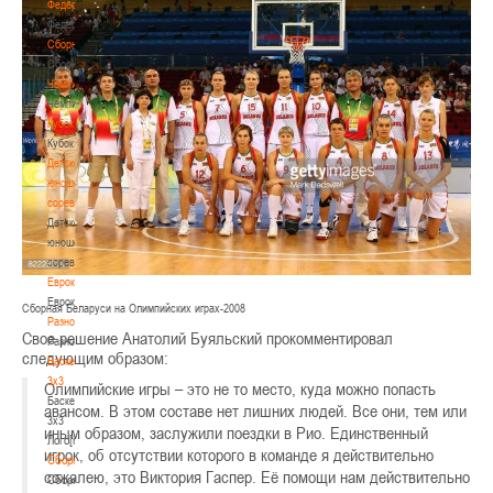
Федерация
Федерация
Сборные
Сборные
Чемпионат
Чемпионат
Кубок
Кубок
Детско-
юношеские
соревнования
Детско-
юношеские
соревнования
Еврокубки
Еврокубки
Сборная Беларуси на Олимпийских играх-2008
Разное
Свое решение Анатолий Буяльский прокомментировал
Разное
следующим образом:
Баскетбол
3х3
Олимпийские игры – это не то место, куда можно попасть
Баскетбол
авансом. В этом составе нет лишних людей. Все они, тем или
3х3
иным образом, заслужили поездки в Рио. Единственный
Лого[modid=121]
игрок, об отсутствии которого в команде я действительно
Сборные
сожалею, это Виктория Гаспер. Её помощи нам действительно
Сборные