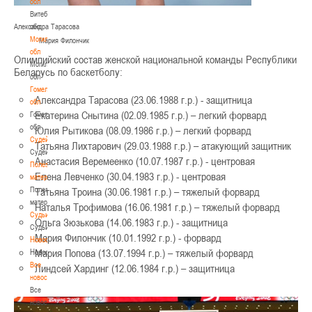
обл
Витебская
обл
Александра Тарасова
Могилевская
Мария Филончик
обл
Олимпийский состав женской национальной команды Республики
Могилевская
Беларусь по баскетболу:
обл
Гомельская
Александра Тарасова (23.06.1988 г.р.) - защитница
обл
Екатерина Снытина (02.09.1985 г.р.) – легкий форвард
Гомельская
обл
Юлия Рытикова (08.09.1986 г.р.) – легкий форвард
Судейство
Татьяна Лихтарович (29.03.1988 г.р.) – атакующий защитник
Судейство
Анастасия Веремеенко (10.07.1987 г.р.) - центровая
Полезные
Елена Левченко (30.04.1983 г.р.) - центровая
материалы
Полезные
Татьяна Троина (30.06.1981 г.р.) – тяжелый форвард
материалы
Наталья Трофимова (16.06.1981 г.р.) – тяжелый форвард
Судьи
Ольга Зюзькова (14.06.1983 г.р.) - защитница
Судьи
Мария Филончик (10.01.1992 г.р.) - форвард
Новости
Мария Попова (13.07.1994 г.р.) – тяжелый форвард
Новости
Все
Линдсей Хардинг (12.06.1984 г.р.) – защитница
новости
Все
новости