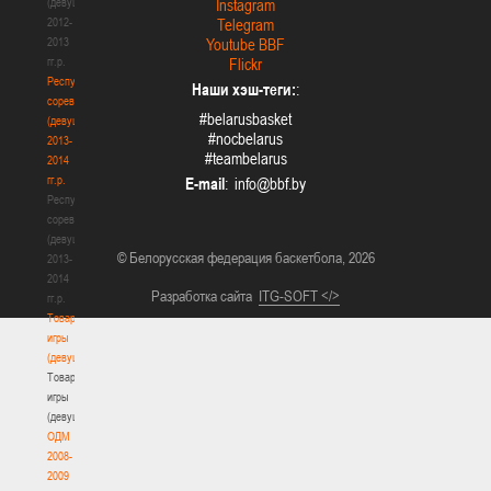
(девушки)
Instagram
2012-
Telegram
2013
Youtube BBF
гг.р.
Flickr
Республиканские
Наши хэш-теги:
:
соревнования
#belarusbasket
(девушки)
#nocbelarus
2013-
#teambelarus
2014
гг.р.
E-mail
:
Республиканские
соревнования
(девушки)
© Белорусская федерация баскетбола, 2026
2013-
2014
Разработка сайта
ITG-SOFT </>
гг.р.
Товарищеские
игры
(девушки)
Товарищеские
игры
(девушки)
ОДМ
2008-
2009