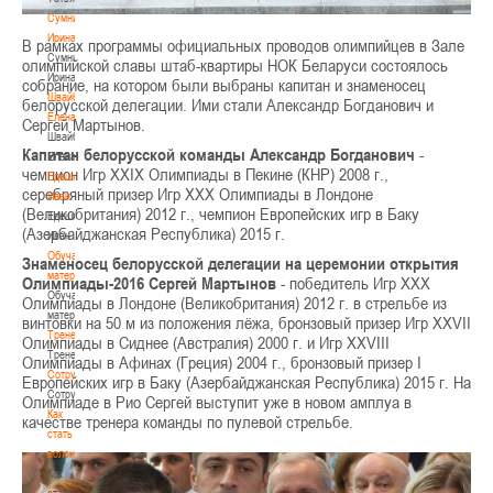
Сумникова
Ирина
В рамках программы официальных проводов олимпийцев в Зале
Сумникова
олимпийской славы штаб-квартиры НОК Беларуси состоялось
Ирина
собрание, на котором были выбраны капитан и знаменосец
Швайбович
белорусской делегации. Ими стали Александр Богданович и
Елена
Сергей Мартынов.
Швайбович
Капитан белорусской команды Александр Богданович
-
Елена
чемпион Игр XXIX Олимпиады в Пекине (КНР) 2008 г.,
Едешко
серебряный призер Игр XXX Олимпиады в Лондоне
Иван
(Великобритания) 2012 г., чемпион Европейских игр в Баку
Едешко
(Азербайджанская Республика) 2015 г.
Иван
Обучающие
Знаменосец белорусской делегации на церемонии открытия
материалы
Олимпиады-2016 Сергей Мартынов
- победитель Игр XXX
Обучающие
Олимпиады в Лондоне (Великобритания) 2012 г. в стрельбе из
материалы
винтовки на 50 м из положения лёжа, бронзовый призер Игр XXVII
Тренерам
Олимпиады в Сиднее (Австралия) 2000 г. и Игр XXVIII
Тренерам
Олимпиады в Афинах (Греция) 2004 г., бронзовый призер I
Сотрудничество
Европейских игр в Баку (Азербайджанская Республика) 2015 г. На
Сотрудничество
Олимпиаде в Рио Сергей выступит уже в новом амплуа в
Как
качестве тренера команды по пулевой стрельбе.
стать
волонтером
Как
стать