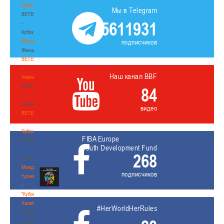
Кубок
Мы в Telegram
BETERA
5611931
-
Кубок
Женщины
подписчиков
Женщины
BETERA
-
Наш канал BBF
Чемпионат
BETERA
84
-
Чемпионат
видео
BETERA
-
Кубок
FIBA Europe
BETERA
Youth Development Fund
-
268
Кубок
Международный
подписчиков
турнир
-
"Кубок
Халипского"
#HerWorldHerRules
Международный
турнир