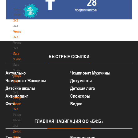
28
-
"Кубок
подписчиков
Халипского"
3x3
3x3
Чемпионат
3х3
Чемпионат
3х3
Лига
БЫСТРЫЕ
ССЫЛКИ
"Палова"
Лига
"Палова"
Актуально
Чемпионат Мужчины
Документы
Чемпионат Женщины
Документы
3х3
Документы
Детские школы
Детская лига
3х3
Антидопинг
Спонсоры
История
Фото
Видео
баскетбола
3х3
История
баскетбола
ГЛАВНАЯ
НАВИГАЦИЯ ОО «БФБ»
3х3
Детская
лига
Главная
Руководство