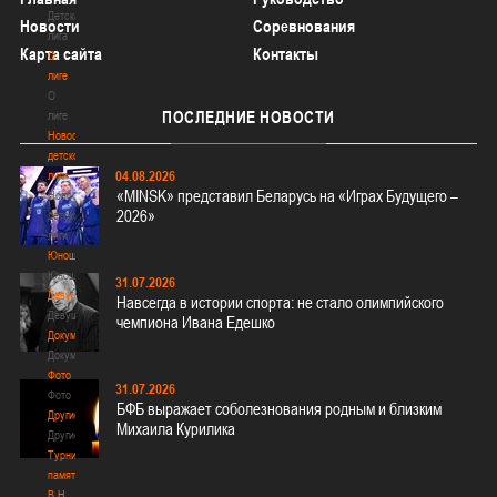
Детская
Новости
Соревнования
лига
Карта сайта
Контакты
О
лиге
О
ПОСЛЕДНИЕ
НОВОСТИ
лиге
Новости
детской
04.08.2026
лиги
«MINSK» представил Беларусь на «Играх Будущего –
Новости
2026»
детской
лиги
Юноши
Юноши
31.07.2026
Девушки
Навсегда в истории спорта: не стало олимпийского
Девушки
чемпиона Ивана Едешко
Документы
Документы
Фото
31.07.2026
Фото
БФБ выражает соболезнования родным и близким
Другие
Михаила Курилика
Другие
Турнир
памяти
В.Н.