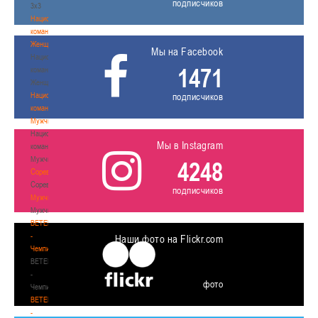
подписчиков
3х3
Национальная
команда.
Женщины
Мы на Facebook
Национальная
1471
команда.
Женщины
Национальная
подписчиков
команда.
Мужчины
Национальная
Мы в Instagram
команда.
Мужчины
4248
Соревнования
Соревнования
подписчиков
Мужчины
Мужчины
BETERA
-
Наши фото на Flickr.com
Чемпионат
BETERA
-
фото
Чемпионат
BETERA
-