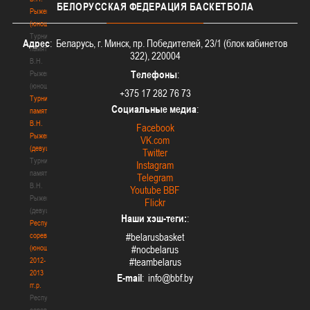
БЕЛОРУССКАЯ
ФЕДЕРАЦИЯ БАСКЕТБОЛА
Рыженкова
(юноши)
Турнир
Адрес
: Беларусь, г. Минск, пр. Победителей, 23/1 (блок кабинетов
памяти
322), 220004
В.Н.
Телефоны
:
Рыженкова
(юноши)
+375 17 282 76 73
Турнир
Социальные медиа
:
памяти
В.Н.
Facebook
Рыженкова
VK.com
(девушки)
Twitter
Турнир
Instagram
памяти
Telegram
В.Н.
Youtube BBF
Рыженкова
Flickr
(девушки)
Наши хэш-теги:
:
Республиканские
соревнования
#belarusbasket
(юноши)
#nocbelarus
2012-
#teambelarus
2013
E-mail
:
гг.р.
Республиканские
соревнования