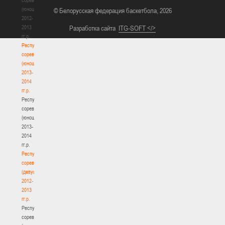
(юноши)
© Белорусская федерация баскетбола, 2026
2012-
2013
Разработка сайта
ITG-SOFT </>
гг.р.
Республиканские
соревнования
(юноши)
2013-
2014
гг.р.
Республиканские
соревнования
(юноши)
2013-
2014
гг.р.
Республиканские
соревнования
(девушки)
2012-
2013
гг.р.
Республиканские
соревнования