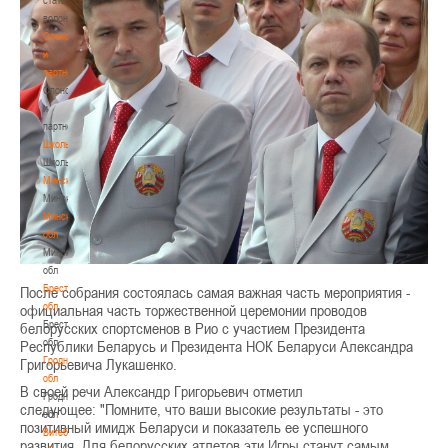
волонтером
Спонсоры
и
партнеры
Спонсоры
и
партнеры
Школы
Школы
Минск
Минск
Минская
обл
Минская
обл
Брестская
После собрания состоялась самая важная часть мероприятия -
обл
официальная часть торжественной церемонии проводов
Брестская
белорусских спортсменов в Рио с участием Президента
обл
Республики Беларусь и Президента НОК Беларуси Александра
Гродненская
Григорьевича Лукашенко.
обл
В своей речи Александр Григорьевич отметил
Гродненская
следующее: "Помните, что ваши высокие результаты - это
обл
позитивный имидж Беларуси и показатель ее успешного
Витебская
развития. Для белорусских атлетов эти Игры станут самым