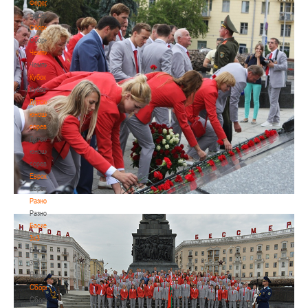
Федерация
Федерация
Сборные
Сборные
Чемпионат
Чемпионат
Кубок
Кубок
Детско-
юношеские
соревнования
Детско-
юношеские
соревнования
Еврокубки
Еврокубки
Разное
Разное
Баскетбол
3х3
Баскетбол
3х3
Лого[modid=121]
Сборные
Сборные