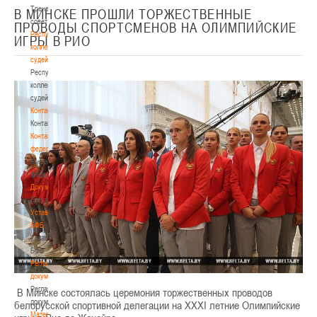
Тренерский
В МИНСКЕ ПРОШЛИ ТОРЖЕСТВЕННЫЕ
совет
ПРОВОДЫ СПОРТСМЕНОВ НА ОЛИМПИЙСКИЕ
Республиканская
ИГРЫ В РИО
коллегия
судей
Республиканская
коллегия
судей
Контакты
Контакты
Контакты
федерации
Контакты
федерации
Документы
Документы
Устав
БФБ
Устав
БФБ
Регламентирующие
документы
Регламентирующие
В Минске состоялась церемония торжественных проводов
документы
белорусской спортивной делегации на XXXI летние Олимпийские
Материалы