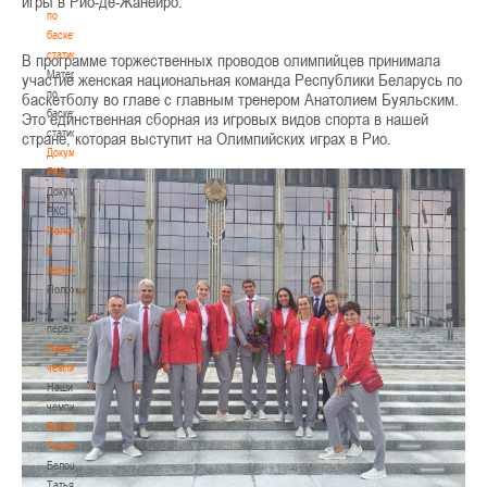
игры в Рио-де-Жанейро.
по
баскетбольной
статистике
В программе торжественных проводов олимпийцев принимала
Материалы
участие женская национальная команда Республики Беларусь по
по
баскетболу во главе с главным тренером Анатолием Буяльским.
баскетбольной
Это единственная сборная из игровых видов спорта в нашей
статистике
стране, которая выступит на Олимпийских играх в Рио.
Документы
РКС
Документы
РКС
Положение
о
переходах
Положение
о
переходах
Наши
чемпионы
Наши
чемпионы
Белошапко
Татьяна
Белошапко
Татьяна