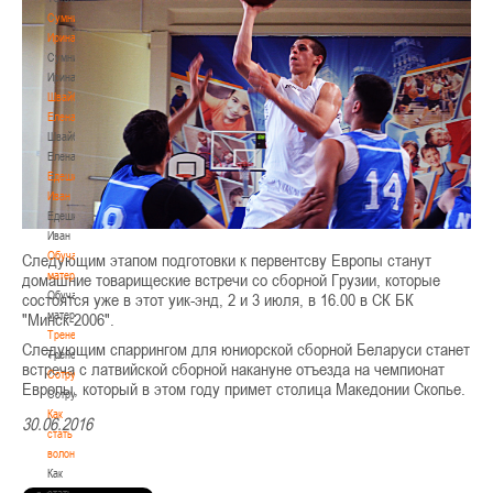
Сумникова
Ирина
Сумникова
Ирина
Швайбович
Елена
Швайбович
Елена
Едешко
Иван
Едешко
Иван
Обучающие
Следующим этапом подготовки к первентсву Европы станут
материалы
домашние товарищеские встречи со сборной Грузии, которые
Обучающие
состоятся уже в этот уик-энд, 2 и 3 июля, в 16.00 в СК БК
материалы
"Минск-2006".
Тренерам
Следующим спаррингом для юниорской сборной Беларуси станет
Тренерам
встреча с латвийской сборной накануне отъезда на чемпионат
Сотрудничество
Европы, который в этом году примет столица Македонии Скопье.
Сотрудничество
Как
30.06.2016
стать
волонтером
Как
стать