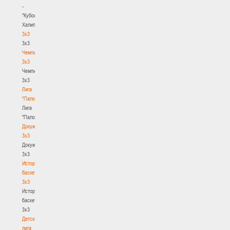
-
"Кубок
Халипского"
3x3
3x3
Чемпионат
3х3
Чемпионат
3х3
Лига
"Палова"
Лига
"Палова"
Документы
3х3
Документы
3х3
История
баскетбола
3х3
История
баскетбола
3х3
Детская
лига