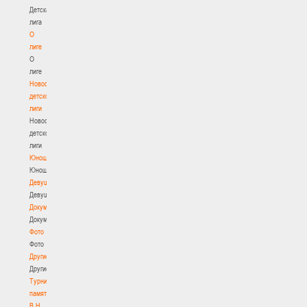
Детская
лига
О
лиге
О
лиге
Новости
детской
лиги
Новости
детской
лиги
Юноши
Юноши
Девушки
Девушки
Документы
Документы
Фото
Фото
Другие
Другие
Турнир
памяти
В.Н.