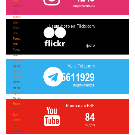
обл
подписчиков
Витебская
обл
Могилевская
обл
Наши фото на Flickr.com
Могилевская
обл
Гомельская
обл
фото
Гомельская
обл
Судейство
Мы в Telegram
Судейство
Полезные
5611929
материалы
Полезные
подписчиков
материалы
Судьи
Судьи
Новости
Наш канал BBF
Новости
84
Все
новости
видео
Все
новости