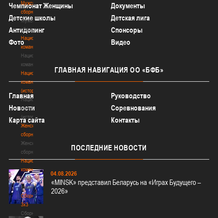
Мужские
Чемпионат Женщины
Документы
сборные
Детские школы
Детская лига
Мужские
Антидопинг
Спонсоры
сборные
Национальная
Фото
Видео
команда
Национальная
команда
ГЛАВНАЯ
НАВИГАЦИЯ ОО «БФБ»
Национальная
команда
(история)
Главная
Руководство
Национальная
Новости
Соревнования
команда
(история)
Карта сайта
Контакты
Женские
сборные
Женские
ПОСЛЕДНИЕ
НОВОСТИ
сборные
Национальная
команда
04.08.2026
Национальная
«MINSK» представил Беларусь на «Играх Будущего –
команда
2026»
Сборные
3х3
Сборные