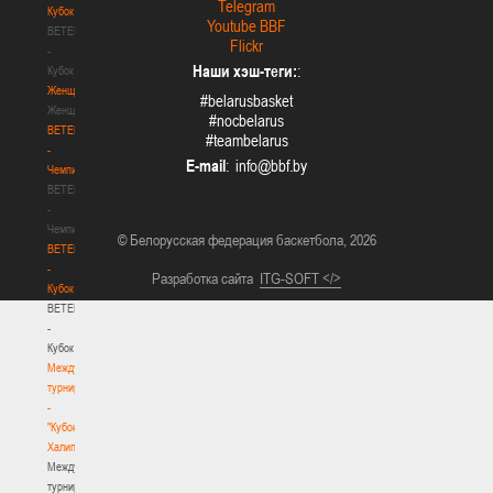
Telegram
Кубок
Youtube BBF
BETERA
Flickr
-
Наши хэш-теги:
:
Кубок
Женщины
#belarusbasket
Женщины
#nocbelarus
BETERA
#teambelarus
-
E-mail
:
Чемпионат
BETERA
-
Чемпионат
© Белорусская федерация баскетбола, 2026
BETERA
-
Разработка сайта
ITG-SOFT </>
Кубок
BETERA
-
Кубок
Международный
турнир
-
"Кубок
Халипского"
Международный
турнир