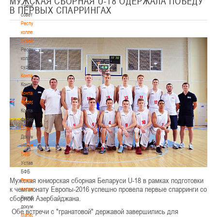
МУЖСКАЯ СБОРНАЯ U-18 ОДЕРЖАЛА ПОБЕДУ
Тренерский
В ПЕРВЫХ СПАРРИНГАХ
совет
Республиканская
коллегия
судей
Республиканская
коллегия
судей
Контакты
Контакты
Контакты
федерации
Контакты
федерации
Документы
Документы
Устав
БФБ
Устав
БФБ
Мужская юниорская сборная Беларуси U-18 в рамках подготовки
Регламентирующие
к чемпионату Европы-2016 успешно провела первые спарринги со
документы
сборной Азербайджана.
Регламентирующие
документы
Обе встречи с "гранатовой" державой завершились для
Материалы