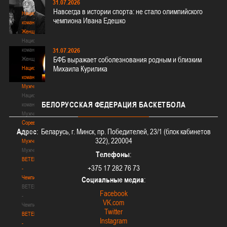
31.07.2026
3х3
Навсегда в истории спорта: не стало олимпийского
Национальная
чемпиона Ивана Едешко
команда.
Женщины
Национальная
команда.
31.07.2026
БФБ выражает соболезнования родным и близким
Женщины
Михаила Курилика
Национальная
команда.
Мужчины
Национальная
БЕЛОРУССКАЯ
ФЕДЕРАЦИЯ БАСКЕТБОЛА
команда.
Мужчины
Соревнования
Адрес
: Беларусь, г. Минск, пр. Победителей, 23/1 (блок кабинетов
Соревнования
322), 220004
Мужчины
Мужчины
Телефоны
:
BETERA
+375 17 282 76 73
-
Чемпионат
Социальные медиа
:
BETERA
Facebook
-
VK.com
Чемпионат
Twitter
BETERA
Instagram
-