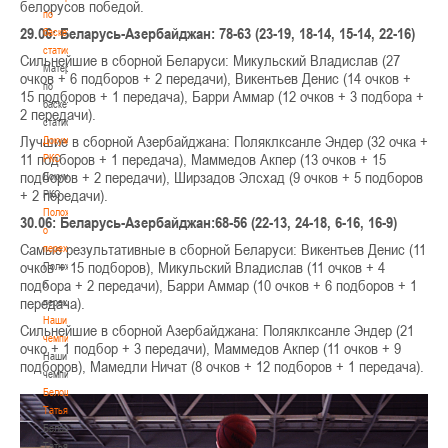
белорусов победой.
по
29.06: Беларусь-Азербайджан: 78-63 (23-19, 18-14, 15-14, 22-16)
баскетбольной
статистике
Сильнейшие в сборной Беларуси: Микульский Владислав (27
Материалы
очков + 6 подборов + 2 передачи), Викентьев Денис (14 очков +
по
15 подборов + 1 передача), Барри Аммар (12 очков + 3 подбора +
баскетбольной
2 передачи).
статистике
Лучшие в сборной Азербайджана: Поляклксанле Эндер (32 очка +
Документы
11 подборов + 1 передача), Маммедов Акпер (13 очков + 15
РКС
подборов + 2 передачи), Ширзадов Элсхад (9 очков + 5 подборов
Документы
+ 2 передачи).
РКС
Положение
30.06: Беларусь-Азербайджан:68-56 (22-13, 24-18, 6-16, 16-9)
о
Самые результативные в сборной Беларуси: Викентьев Денис (11
переходах
очков + 15 подборов), Микульский Владислав (11 очков + 4
Положение
подбора + 2 передачи), Барри Аммар (10 очков + 6 подборов + 1
о
передача).
переходах
Наши
Сильнейшие в сборной Азербайджана: Поляклксанле Эндер (21
чемпионы
очко + 1 подбор + 3 передачи), Маммедов Акпер (11 очков + 9
Наши
подборов), Мамедли Ничат (8 очков + 12 подборов + 1 передача).
чемпионы
Белошапко
Татьяна
Белошапко
Татьяна