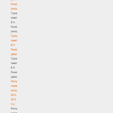
Рыженкова
(юноши)
Турнир
памяти
В.Н.
Рыженкова
(юноши)
Турнир
памяти
В.Н.
Рыженкова
(девушки)
Турнир
памяти
В.Н.
Рыженкова
(девушки)
Республиканские
соревнования
(юноши)
2012-
2013
гг.р.
Республиканские
соревнования