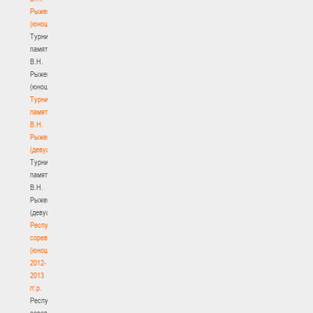
Рыженкова
(юноши)
Турнир
памяти
В.Н.
Рыженкова
(юноши)
Турнир
памяти
В.Н.
Рыженкова
(девушки)
Турнир
памяти
В.Н.
Рыженкова
(девушки)
Республиканские
соревнования
(юноши)
2012-
2013
гг.р.
Республиканские
соревнования