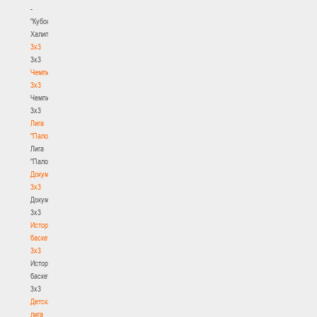
-
"Кубок
Халипского"
3x3
3x3
Чемпионат
3х3
Чемпионат
3х3
Лига
"Палова"
Лига
"Палова"
Документы
3х3
Документы
3х3
История
баскетбола
3х3
История
баскетбола
3х3
Детская
лига