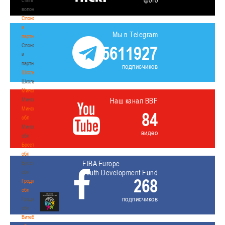
фото
волонтером
Спонсоры
и
Мы в Telegram
партнеры
Спонсоры
5611927
и
партнеры
подписчиков
Школы
Школы
Минск
Минск
Наш канал BBF
Минская
84
обл
Минская
видео
обл
Брестская
обл
FIBA Europe
Брестская
Youth Development Fund
обл
268
Гродненская
обл
подписчиков
Гродненская
обл
Витебская