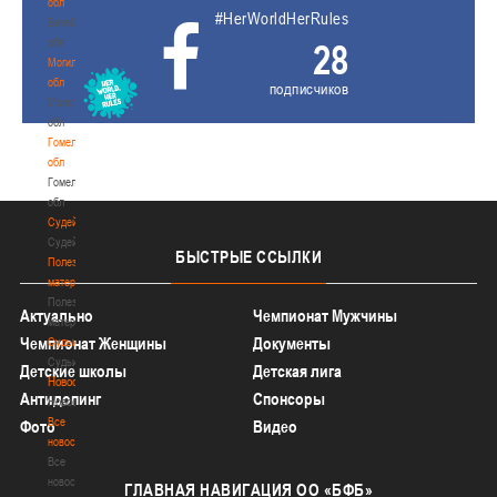
обл
#HerWorldHerRules
Витебская
обл
28
Могилевская
обл
подписчиков
Могилевская
обл
Гомельская
обл
Гомельская
обл
Судейство
Судейство
БЫСТРЫЕ
ССЫЛКИ
Полезные
материалы
Полезные
Актуально
Чемпионат Мужчины
материалы
Чемпионат Женщины
Документы
Судьи
Судьи
Детские школы
Детская лига
Новости
Антидопинг
Спонсоры
Новости
Все
Фото
Видео
новости
Все
новости
ГЛАВНАЯ
НАВИГАЦИЯ ОО «БФБ»