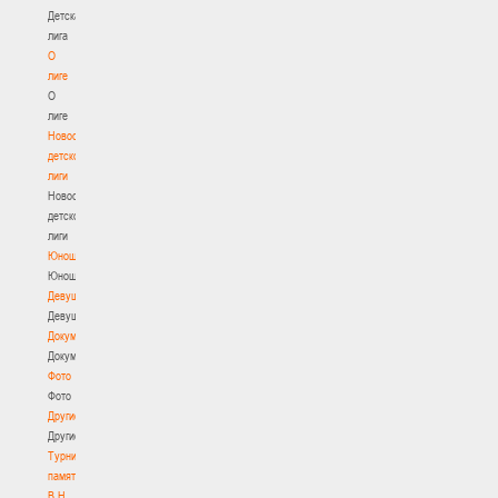
Детская
лига
О
лиге
О
лиге
Новости
детской
лиги
Новости
детской
лиги
Юноши
Юноши
Девушки
Девушки
Документы
Документы
Фото
Фото
Другие
Другие
Турнир
памяти
В.Н.