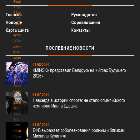
Федерация
Федерация
Сборные
Главная
Руководство
Сборные
Новости
Соревнования
Чемпионат
Чемпионат
Карта сайта
Контакты
Кубок
Кубок
Детско-
ПОСЛЕДНИЕ
НОВОСТИ
юношеские
соревнования
Детско-
04.08.2026
юношеские
«MINSK» представил Беларусь на «Играх Будущего –
соревнования
2026»
Еврокубки
Еврокубки
Разное
31.07.2026
Разное
Навсегда в истории спорта: не стало олимпийского
Баскетбол
чемпиона Ивана Едешко
3х3
Баскетбол
3х3
31.07.2026
Лого[modid=121]
БФБ выражает соболезнования родным и близким
Сборные
Михаила Курилика
Сборные