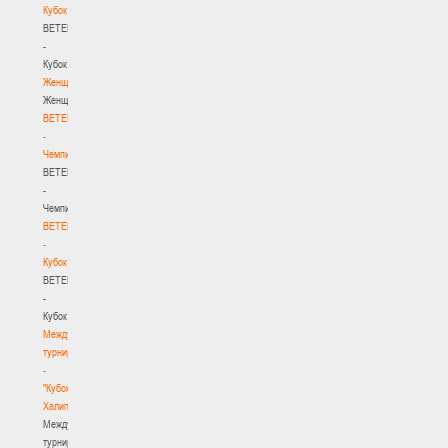
Кубок
BETERA
-
Кубок
Женщины
Женщины
BETERA
-
Чемпионат
BETERA
-
Чемпионат
BETERA
-
Кубок
BETERA
-
Кубок
Международный
турнир
-
"Кубок
Халипского"
Международный
турнир