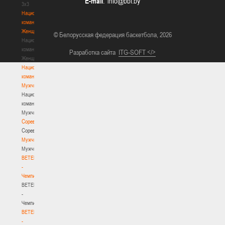
E-mail
:
3х3
Национальная
команда.
Женщины
© Белорусская федерация баскетбола, 2026
Национальная
команда.
Разработка сайта
ITG-SOFT </>
Женщины
Национальная
команда.
Мужчины
Национальная
команда.
Мужчины
Соревнования
Соревнования
Мужчины
Мужчины
BETERA
-
Чемпионат
BETERA
-
Чемпионат
BETERA
-