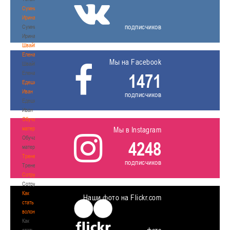
Сумникова
Ирина
подписчиков
Сумникова
Ирина
Швайбович
Елена
Мы на Facebook
Швайбович
Елена
1471
Едешко
Иван
подписчиков
Едешко
Иван
Обучающие
материалы
Мы в Instagram
Обучающие
4248
материалы
Тренерам
подписчиков
Тренерам
Сотрудничество
Сотрудничество
Как
Наши фото на Flickr.com
стать
волонтером
Как
стать