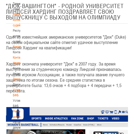
Тренерский
"ДЮК-ВАШИНГТОН" - РОДНОЙ УНИВЕРСИТЕТ
совет
ЛИНДСЕЙ ХАРДИНГ ПОЗДРАВЛЯЕТ СВОЮ
Республиканская
ВЫПУСКНИЦУ С ВЫХОДОМ НА ОЛИМПИАДУ
коллегия
судей
Республиканская
Один из известнейших американских университетов "Дюк" (Duke)
коллегия
на своем официальном сайте отметил удачное выступление
судей
Линдсей Хардинг на квалификации!
Контакты
Контакты
Контакты
Хардинг окончила университет "Дюк" в 2007 году. За время
федерации
выступления за студенческую команду Линдсей признавалась
Контакты
лучшим игроком Ассоциации, а также получала звание лучшего
федерации
защитника по итогам сезона. Ее средняя статистика в
Документы
университете была: 13,6 очков + 4 подбора + 4 передачи + 1,5
Документы
перехвата.
Устав
БФБ
Устав
БФБ
Регламентирующие
документы
Регламентирующие
документы
Материалы