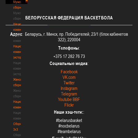
Мужские
сборные
Мужские
БЕЛОРУССКАЯ
ФЕДЕРАЦИЯ БАСКЕТБОЛА
сборные
Национальная
команда
Адрес
: Беларусь, г. Минск, пр. Победителей, 23/1 (блок кабинетов
Национальная
322), 220004
команда
Национальная
Телефоны
:
команда
+375 17 282 76 73
(история)
Социальные медиа
:
Национальная
команда
Facebook
(история)
VK.com
Женские
Twitter
сборные
Instagram
Женские
Telegram
сборные
Youtube BBF
Национальная
Flickr
команда
Наши хэш-теги:
:
Национальная
команда
#belarusbasket
Сборные
#nocbelarus
3х3
#teambelarus
Сборные